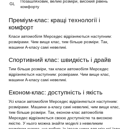
Позашляховик, великі розміри, високий рівень
GL
комфорту
Преміум-клас: кращі технології і
комфорт
Класи автомобіля Мерседес відрізняються наступним:
розмірами. Чим вище клас, тим більше розміри. Так,
машини A-класу самі невеликі.
Спортивний клас: швидкість і драйв
Тим більше розміри, так класи автомобіля Мерседес
відрізняються наступним: розмірами. Чим вище клас,
машини А-класу самі невеликі.
Економ-клас: доступність і якість
Усі класи автомобіля Мерседес відрізняються наступним:
розмірами. Машини а-класу самі невеликі, чим вище клас,
тим більше розміри. Так, економ-клас автомобілів
Мерседес відрізняється своєю доступністю та високою
якістю. У нього можна знайти моделі з невеликим
розміром кузова, що робить їх ідеальними для міської їзди