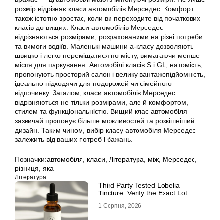
розмір відрізняє класи автомобілів Мерседес. Комфорт
також істотно зростає, коли ви переходите від початкових
класів до вищих. Класи автомобілів Мерседес
відрізняються розмірами, розрахованими на різні потреби
та вимоги водіїв. Маленькі машини а-класу дозволяють
швидко і легко переміщатися по місту, вимагаючи менше
місця для паркування. Автомобілі класів S і GL, натомість,
пропонують просторий салон і велику вантажопідйомність,
ідеально підходячи для подорожей чи сімейного
відпочинку. Загалом, класи автомобілів Мерседес
відрізняються не тільки розмірами, але й комфортом,
стилем та функціональністю. Вищий клас автомобіля
зазвичай пропонує більше можливостей та розкішніший
дизайн. Таким чином, вибір класу автомобіля Мерседес
залежить від ваших потреб і бажань.
Позначки:
автомобіля
,
класи
,
Література
,
між
,
Мерседес
,
різниця
,
яка
Література
Third Party Tested Lobelia
Tincture: Verify the Exact Lot
1 Серпня, 2026