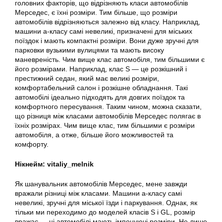
головних факторів, що відрізняють класи автомобілів
Мерседес, є їхні розміри. Тим більше, що розміри
автомобілів відрізняються залежно від класу. Наприклад,
машини а-класу самі невеликі, призначені для міських
поїздок і мають компактні розміри. Вони дуже зручні для
парковки вузькими вулицями та мають високу
маневреність. Чим вище клас автомобіля, тим більшими є
його розмірами. Наприклад, клас S — це розкішний і
престижний седан, який має великі розміри,
комфортабельний салон і розкішне обладнання. Такі
автомобілі ідеально підходять для довгих поїздок та
комфортного пересування. Таким чином, можна сказати,
що різниця між класами автомобілів Мерседес полягає в
їхніх розмірах. Чим вище клас, тим більшими є розміри
автомобіля, а отже, більше його можливостей та
комфорту.
Нікнейм: vitaliy_melnik
Як шанувальник автомобілів Мерседес, мене завжди
вражали різниці між класами. Машини а-класу самі
невеликі, зручні для міської їзди і паркування. Однак, як
тільки ми переходимо до моделей класів S і GL, розмір
вражає — ці автомобілі мають імпонуючі розміри. Не лише