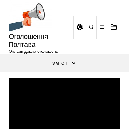
Оголошення
Перейти
Полтава
до
вмісту
Оголошення
Полтава
Онлайн дошка оголошень
ЗМІСТ