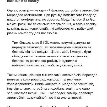
пасажирів та багажу.
Однак, розмір — не єдиний фактор, що робить автомобілі
Мерседес розкішними. При русі від початкового класу до
вищого, комфорт значно зростає. Моделі класу S та GL
мають розкішне та стильне оформлення, а також велику
кількість додаткових опцій, які забезпечують найвищий
рівень комфорту для пасажирів.
Тим більше, клас S і GL мають потужні двигуни та
передові технології, які забезпечують швидкість та
безпеку під час поїздки. Ці автомобілі можуть бути
обладнані системами автоматичного керування,
безпеки та розваг, що робить їх одними з
найпрестижніших автомобілів у своєму класі.
Таким чином, різниця між класами автомобілів Мерседес
полягає в їхніх розмірах, комфорті та технічних
характеристиках. Вибір конкретної моделі залежить від
індивідуальних потреб та вподобань водія, але одне
залишається незмінним — Мерседес завжди пропонує
автомобілі надзвичайної якості та елегантності.