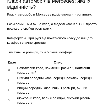
Класи автомобілів Mercedes: яка їх
відмінність?
Класи автомобіля Mercedes відрізняються наступним:
Розмірами. Чим вище клас, а моделі класів S і GL просто
вражають своїми розмірами.
Комфортом. При русі від початкового класу до вищого
комфорт значно зростає.
Тим більше розміри, тим більше комфорт.
Клас
Опис
Початковий клас, найменші розміри, найменш
A
комфортний
Нижчий середній клас, середні розміри, середній
C
комфорт
Вищий середній клас, більші розміри, вищий
E
комфорт
Люксовий клас, великі розміри, високий рівень
S
комфорту