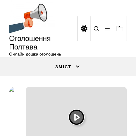
Оголошення
Перейти
Полтава
до
вмісту
Оголошення
Полтава
Онлайн дошка оголошень
ЗМІСТ