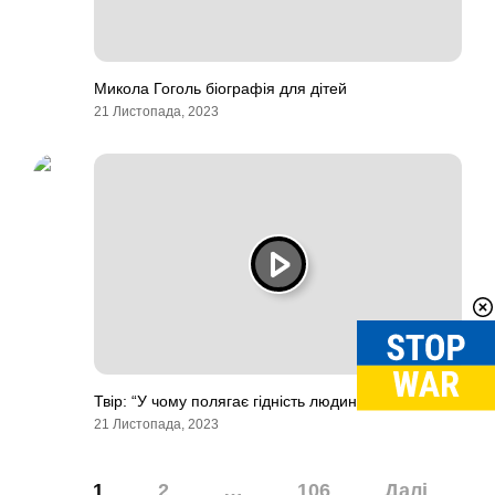
Микола Гоголь біографія для дітей
21 Листопада, 2023
Твір: “У чому полягає гідність людини?”
21 Листопада, 2023
Навігація
1
2
…
106
Далі