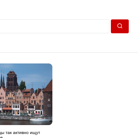
Пошук
ы так активно ищут
ше