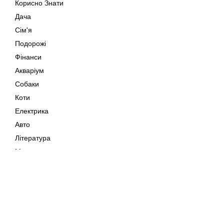
Корисно Знати
Дача
Сім'я
Подорожі
Фінанси
Акваріум
Собаки
Коти
Електрика
Авто
Література
Музика
Дозвілля
Кіно
Мапа сайту
Своїми Руками
Тварини
Авторське право © 202
Поради