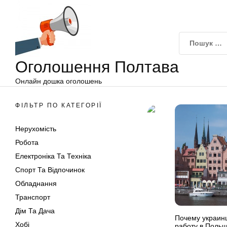
Оголошення
Перейти
Полтава
до
вмісту
Оголошення Полтава
Онлайн дошка оголошень
ФІЛЬТР ПО КАТЕГОРІЇ
Нерухомість
Робота
Електроніка Та Техніка
Спорт Та Відпочинок
Обладнання
Транспорт
Дім Та Дача
Почему украинц
Хобі
работу в Поль