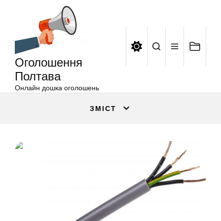
Оголошення
Перейти
Полтава
до
вмісту
Оголошення
Полтава
Онлайн дошка оголошень
ЗМІСТ