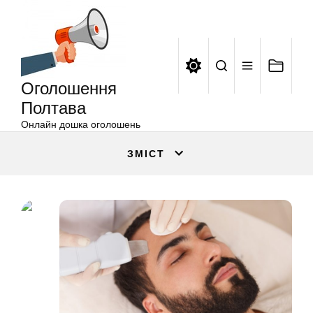
Оголошення
Перейти
Полтава
до
вмісту
Оголошення
Полтава
Онлайн дошка оголошень
ЗМІСТ