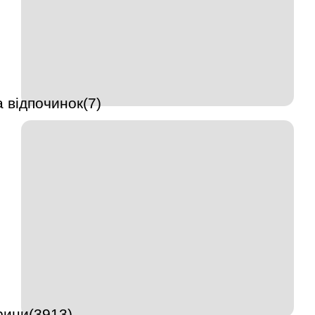
 відпочинок(7)
рини(3913)