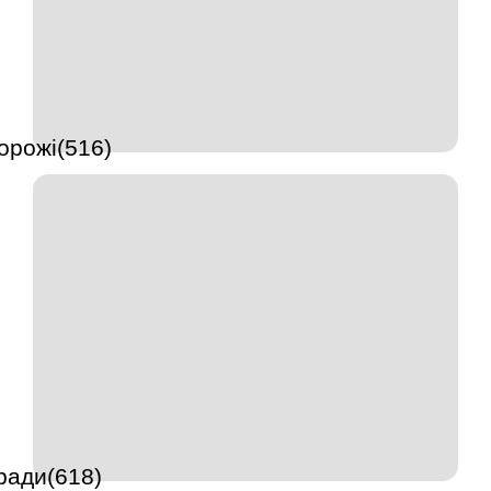
орожі(516)
ради(618)