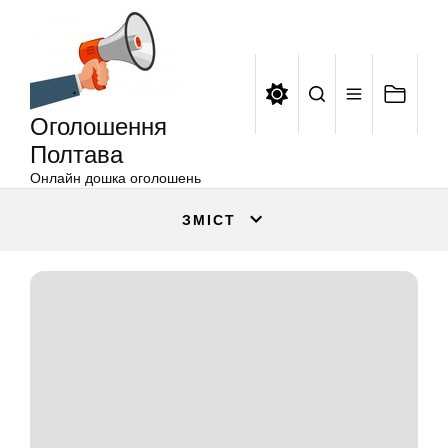
Оголошення
Перейти
Полтава
до
вмісту
Оголошення
Полтава
Онлайн дошка оголошень
ЗМІСТ