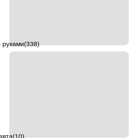
 руками(338)
вята(10)