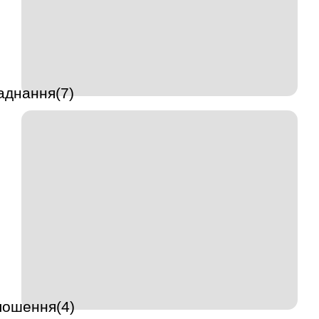
аднання(7)
лошення(4)