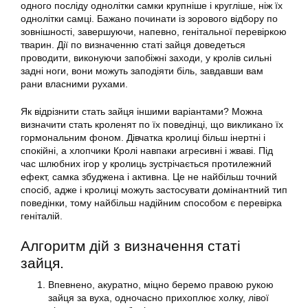
одного посліду однолітки самки крупніше і кругліше, ніж їх
однолітки самці. Бажано починати із зорового відбору по
зовнішності, завершуючи, напевно, генітальної перевіркою
тварин. Дії по визначенню статі зайця доведеться
проводити, виконуючи запобіжні заходи, у кролів сильні
задні ноги, вони можуть заподіяти біль, завдавши вам
рани власними рухами.
Як відрізнити стать зайця іншими варіантами? Можна
визначити стать кроленят по їх поведінці, що викликано їх
гормональним фоном. Дівчатка кролиці більш інертні і
спокійні, а хлопчики Кролі навпаки агресивні і жваві. Під
час шлюбних ігор у кролиць зустрічається протилежний
ефект, самка збуджена і активна. Це не найбільш точний
спосіб, адже і кролиці можуть застосувати домінантний тип
поведінки, тому найбільш надійним способом є перевірка
геніталій.
Алгоритм дій з визначення статі
зайця.
Впевнено, акуратно, міцно беремо правою рукою
зайця за вуха, одночасно прихоплює холку, лівої