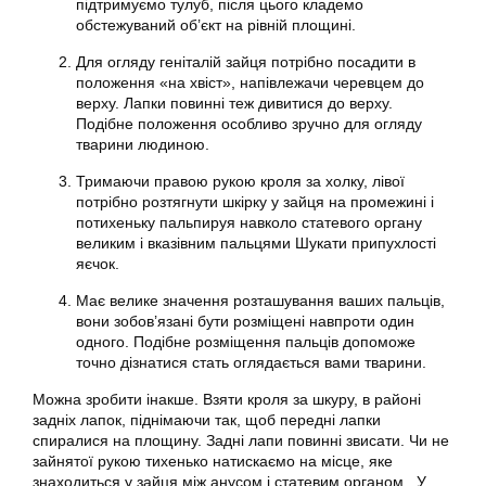
підтримуємо тулуб, після цього кладемо
обстежуваний об’єкт на рівній площині.
Для огляду геніталій зайця потрібно посадити в
положення «на хвіст», напівлежачи черевцем до
верху. Лапки повинні теж дивитися до верху.
Подібне положення особливо зручно для огляду
тварини людиною.
Тримаючи правою рукою кроля за холку, лівої
потрібно розтягнути шкірку у зайця на промежині і
потихеньку пальпируя навколо статевого органу
великим і вказівним пальцями Шукати припухлості
яєчок.
Має велике значення розташування ваших пальців,
вони зобов’язані бути розміщені навпроти один
одного. Подібне розміщення пальців допоможе
точно дізнатися стать оглядається вами тварини.
Можна зробити інакше. Взяти кроля за шкуру, в районі
задніх лапок, піднімаючи так, щоб передні лапки
спиралися на площину. Задні лапи повинні звисати. Чи не
зайнятої рукою тихенько натискаємо на місце, яке
знаходиться у зайця між анусом і статевим органом . У