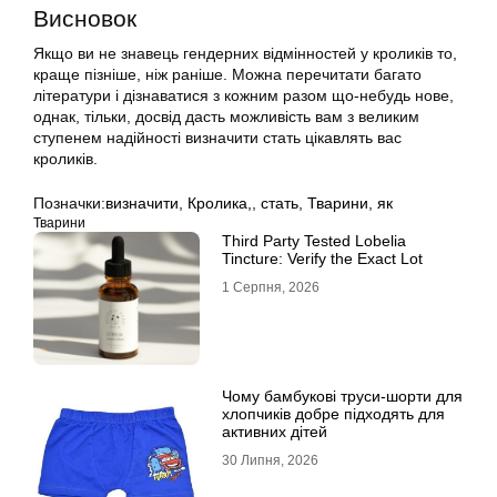
Висновок
Якщо ви не знавець гендерних відмінностей у кроликів то,
краще пізніше, ніж раніше. Можна перечитати багато
літератури і дізнаватися з кожним разом що-небудь нове,
однак, тільки, досвід дасть можливість вам з великим
ступенем надійності визначити стать цікавлять вас
кроликів.
Позначки:
визначити
,
Кролика,
,
стать
,
Тварини
,
як
Тварини
Third Party Tested Lobelia
Tincture: Verify the Exact Lot
1 Серпня, 2026
Чому бамбукові труси-шорти для
хлопчиків добре підходять для
активних дітей
30 Липня, 2026