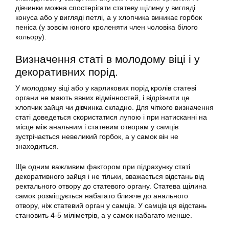
дівчинки можна спостерігати статеву щілину у вигляді
конуса або у вигляді петлі, а у хлопчика виникає горбок
пеніса (у зовсім юного кроленяти член чоловіка білого
кольору).
Визначення статі в молодому віці і у
декоративних порід.
У молодому віці або у карликових порід кролів статеві
органи не мають явних відмінностей, і відрізнити це
хлопчик зайця чи дівчинка складно. Для чіткого визначення
статі доведеться скористатися лупою і при натисканні на
місце між анальним і статевим отворам у самців
зустрічається невеликий горбок, а у самок він не
знаходиться.
Ще одним важливим фактором при підрахунку статі
декоративного зайця і не тільки, вважається відстань від
ректального отвору до статевого органу. Статева щілина
самок розміщується набагато ближче до анального
отвору, ніж статевий орган у самців. У самців ця відстань
становить 4-5 міліметрів, а у самок набагато менше.