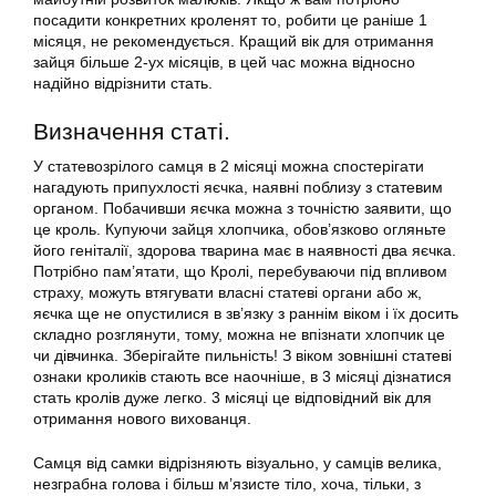
посадити конкретних кроленят то, робити це раніше 1
місяця, не рекомендується. Кращий вік для отримання
зайця більше 2-ух місяців, в цей час можна відносно
надійно відрізнити стать.
Визначення статі.
У статевозрілого самця в 2 місяці можна спостерігати
нагадують припухлості яєчка, наявні поблизу з статевим
органом. Побачивши яєчка можна з точністю заявити, що
це кроль. Купуючи зайця хлопчика, обов’язково огляньте
його геніталії, здорова тварина має в наявності два яєчка.
Потрібно пам’ятати, що Кролі, перебуваючи під впливом
страху, можуть втягувати власні статеві органи або ж,
яєчка ще не опустилися в зв’язку з раннім віком і їх досить
складно розглянути, тому, можна не впізнати хлопчик це
чи дівчинка. Зберігайте пильність! З віком зовнішні статеві
ознаки кроликів стають все наочніше, в 3 місяці дізнатися
стать кролів дуже легко. 3 місяці це відповідний вік для
отримання нового вихованця.
Самця від самки відрізняють візуально, у самців велика,
незграбна голова і більш м’язисте тіло, хоча, тільки, з