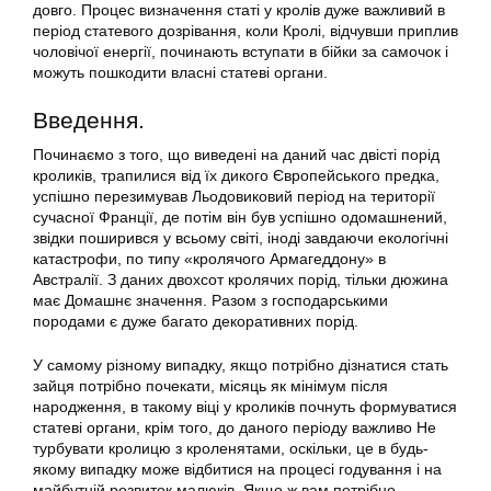
довго. Процес визначення статі у кролів дуже важливий в
період статевого дозрівання, коли Кролі, відчувши приплив
чоловічої енергії, починають вступати в бійки за самочок і
можуть пошкодити власні статеві органи.
Введення.
Починаємо з того, що виведені на даний час двісті порід
кроликів, трапилися від їх дикого Європейського предка,
успішно перезимував Льодовиковий період на території
сучасної Франції, де потім він був успішно одомашнений,
звідки поширився у всьому світі, іноді завдаючи екологічні
катастрофи, по типу «кролячого Армагеддону» в
Австралії. З даних двохсот кролячих порід, тільки дюжина
має Домашнє значення. Разом з господарськими
породами є дуже багато декоративних порід.
У самому різному випадку, якщо потрібно дізнатися стать
зайця потрібно почекати, місяць як мінімум після
народження, в такому віці у кроликів почнуть формуватися
статеві органи, крім того, до даного періоду важливо Не
турбувати кролицю з кроленятами, оскільки, це в будь-
якому випадку може відбитися на процесі годування і на
майбутній розвиток малюків. Якщо ж вам потрібно