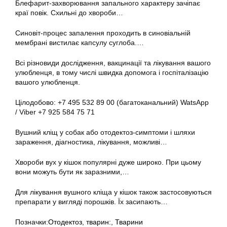
Блефарит-захворювання запального характеру зачіпає
краї повік. Схильні до хвороби…
Синовіт-процес запалення проходить в синовіальній
мембрані вистилає капсулу суглоба.…
Всі різновиди дослідження, вакцинації та лікування вашого
улюбленця, в тому числі швидка допомога і госпіталізацію
вашого улюбленця.
Цілодобово: +7 495 532 89 00 (багатоканальний) WatsApp
/ Viber +7 925 584 75 71
Вушний кліщ у собак або отодектоз-симптоми і шляхи
зараження, діагностика, лікування, можливі…
Хвороби вух у кішок популярні дуже широко. При цьому
вони можуть бути як заразними,…
Для лікування вушного кліща у кішок також застосовуються
препарати у вигляді порошків. Їх засипають…
Позначки:
Отодектоз
,
тварин:
,
Тварини