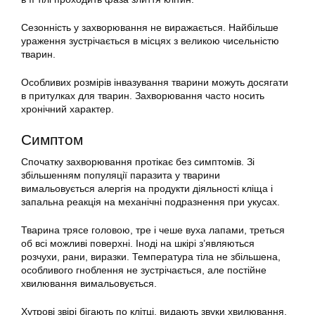
Сезонність у захворювання не виражається. Найбільше
ураження зустрічається в місцях з великою чисельністю
тварин.
Особливих розмірів інвазування тварини можуть досягати
в притулках для тварин. Захворювання часто носить
хронічний характер.
Симптом
Спочатку захворювання протікає без симптомів. Зі
збільшенням популяції паразита у тварини
вимальовується алергія на продукти діяльності кліща і
запальна реакція на механічні подразнення при укусах.
Тварина трясе головою, тре і чеше вуха лапами, треться
об всі можливі поверхні. Іноді на шкірі з’являються
розчухи, рани, виразки. Температура тіла не збільшена,
особливого гноблення не зустрічається, але постійне
хвилювання вимальовується.
Хутрові звірі бігають по клітці, видають звуки хвилювання,