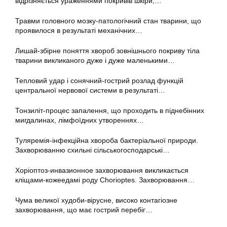
відрізняється ураженнями покривів шкіри,…
Травми головного мозку-патологічний стан тварини, що
проявилося в результаті механічних…
Лишай-збірне поняття хвороб зовнішнього покриву тіла
тварини викликаного дуже і дуже маленькими…
Тепловий удар і сонячний-гострий розлад функцій
центральної нервової системи в результаті…
Тонзиліт-процес запалення, що проходить в піднебінних
мигдалинах, лімфоїдних утвореннях…
Туляремія-інфекційна хвороба бактеріальної природи.
Захворюванню схильні сільськогосподарські…
Хоріоптоз-инвазионное захворювання викликається
кліщами-кожеедамі роду Chorioptes. Захворювання…
Чума великої худоби-вірусне, високо контагіозне
захворювання, що має гострий перебіг…