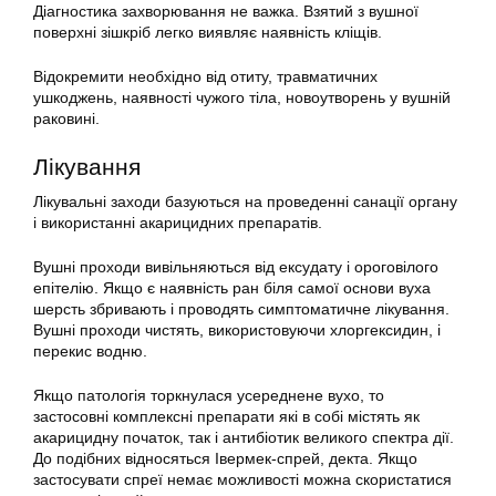
Діагностика захворювання не важка. Взятий з вушної
поверхні зішкріб легко виявляє наявність кліщів.
Відокремити необхідно від отиту, травматичних
ушкоджень, наявності чужого тіла, новоутворень у вушній
раковині.
Лікування
Лікувальні заходи базуються на проведенні санації органу
і використанні акарицидних препаратів.
Вушні проходи вивільняються від ексудату і ороговілого
епітелію. Якщо є наявність ран біля самої основи вуха
шерсть збривають і проводять симптоматичне лікування.
Вушні проходи чистять, використовуючи хлоргексидин, і
перекис водню.
Якщо патологія торкнулася усереднене вухо, то
застосовні комплексні препарати які в собі містять як
акарицидну початок, так і антибіотик великого спектра дії.
До подібних відносяться Івермек-спрей, декта. Якщо
застосувати спреї немає можливості можна скористатися