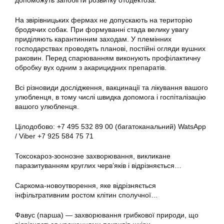
допоможуть запобігти розвитку отодектоза.
На звірівницьких фермах не допускають на територію
бродячих собак. При формуванні стада велику увагу
приділяють карантинним заходам. У племінних
господарствах проводять планові, постійні огляди вушних
раковин. Перед спарюванням виконують профілактичну
обробку вух одним з акарицидних препаратів.
Всі різновиди дослідження, вакцинації та лікування вашого
улюбленця, в тому числі швидка допомога і госпіталізацію
вашого улюбленця.
Цілодобово: +7 495 532 89 00 (багатоканальний) WatsApp
/ Viber +7 925 584 75 71
Токсокароз-зоонозне захворювання, викликане
паразитуванням круглих черв’яків і відрізняється…
Саркома-новоутворення, яке відрізняється
інфільтративним ростом клітин сполучної…
Фавус (парша) — захворювання грибкової природи, що