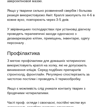
аверсектіновой маззю.
Якщо у тварини сильно розвинений свербіж і больова
реакція використовуємо Аміт. Краплі закопують по 4-6 в
кожне вухо, повторюють через 3-5 днів.
У звірівницьких господарствах при установці діагнозу
проводять терапевтичні заходи одночасно з
дезакаризацією клітин, приміщень, інвентарю, одягу
персоналу .
Профілактика
З метою профілактики для домашніх чотириногих
використовують краплі на холку, які не допускають
виникнення кліщів. Серед подібних препаратів
стронгхолд, фронтлайн. Регулярно спостерігають за
чистотою постілки і проводять її термообробку.
Якщо є можливість слід уникати контакту тварин з
бродячими чотирилапими.
Часті проф. огляди і своєчасні, постійні чистки вух