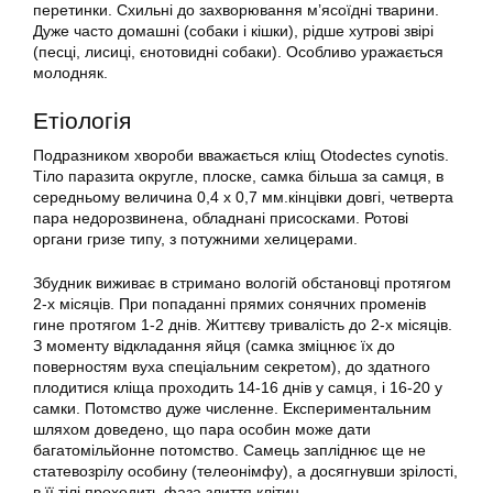
перетинки. Схильні до захворювання м’ясоїдні тварини.
Дуже часто домашні (собаки і кішки), рідше хутрові звірі
(песці, лисиці, єнотовидні собаки). Особливо уражається
молодняк.
Етіологія
Подразником хвороби вважається кліщ Otodectes cynotis.
Тіло паразита округле, плоске, самка більша за самця, в
середньому величина 0,4 х 0,7 мм.кінцівки довгі, четверта
пара недорозвинена, обладнані присосками. Ротові
органи гризе типу, з потужними хелицерами.
Збудник виживає в стримано вологій обстановці протягом
2-х місяців. При попаданні прямих сонячних променів
гине протягом 1-2 днів. Життєву тривалість до 2-х місяців.
З моменту відкладання яйця (самка зміцнює їх до
поверностям вуха спеціальним секретом), до здатного
плодитися кліща проходить 14-16 днів у самця, і 16-20 у
самки. Потомство дуже численне. Експериментальним
шляхом доведено, що пара особин може дати
багатомільйонне потомство. Самець запліднює ще не
статевозрілу особину (телеонімфу), а досягнувши зрілості,
в її тілі проходить фаза злиття клітин.