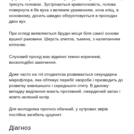
трясуть головою. Зустрічається кривоголовість, голова
повернута в бік вуха з великим ураженням, хоча кліщ, в
основному, досить швидко обгрунтовується в проходах
двох вух.
При огляді виявляються брудні місця біля самої основи
вушної раковини. Шерсть злипла, тьмяна, з налипанням
епітелію.
Слуховий прохід має відмінні темно-коричневі,
воскоподібні закінчення.
Дуже часто на тлі отодектоза розвивається секундарна
мікрофлора, яка обтяжує перебіг хвороби і призводить до
розвитку зовнішнього і середнього отиту. В даному
випадку виділення мають противний, смердючий запах і
жовто-зелений колір.
Для молодняка прогноз обачний, у хутрових звірів
постійна загибель цуценят.
Діагноз