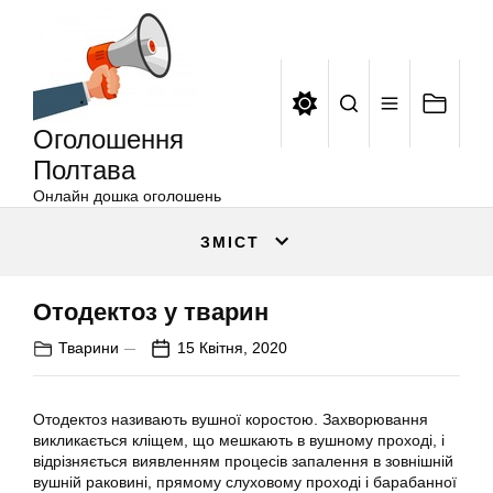
Оголошення
Перейти
Полтава
до
вмісту
Оголошення
Полтава
Онлайн дошка оголошень
ЗМІСТ
Отодектоз у тварин
Тварини
15 Квітня, 2020
Отодектоз називають вушної коростою. Захворювання
викликається кліщем, що мешкають в вушному проході, і
відрізняється виявленням процесів запалення в зовнішній
вушній раковині, прямому слуховому проході і барабанної