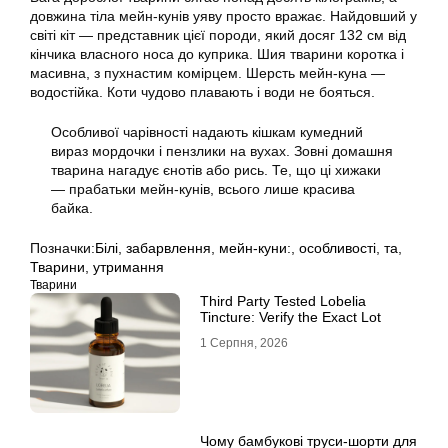
довжина тіла мейн-кунів уяву просто вражає. Найдовший у
світі кіт — представник цієї породи, який досяг 132 см від
кінчика власного носа до куприка. Шия тварини коротка і
масивна, з пухнастим комірцем. Шерсть мейн-куна —
водостійка. Коти чудово плавають і води не бояться.
Особливої чарівності надають кішкам кумедний
вираз мордочки і пензлики на вухах. Зовні домашня
тварина нагадує єнотів або рись. Те, що ці хижаки
— прабатьки мейн-кунів, всього лише красива
байка.
Позначки:
Білі
,
забарвлення
,
мейн-куни:
,
особливості
,
та
,
Тварини
,
утримання
Тварини
Third Party Tested Lobelia
Tincture: Verify the Exact Lot
1 Серпня, 2026
Чому бамбукові труси-шорти для