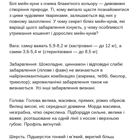
Білі мейн-куни з очима блакитного кольору — дивовижні
створіння природи. Ті, кому випало щастя познайомитися
з цими чудовими тваринами, залишаються від них у
повному захопленні. У чому секрет білих мейн-кунів, які
варіації цього забарвлення існують, у чому особливості
утримання кошенят і дорослих мейн-кунів?
Вага: самці важать 5,9-8,2 кг (кастровані — до 12 кг), а
самки 3,6-5,4 кг (стерилізовані — до 8,5 кг)
Забарвлення: Шоколадне, циннамон і відповідні слабкі
забарвлення (лілове і фавн) не визнаються в
найрізноманітніших комбінаціях (зокрема, теббі, біколор,
триколор); акромеланічні забарвлення також не
визнаються. Усі інші забарвлення визнані.
Голова: Голова велика, масивна, прямих, різких обрисів.
Вилиці високі, ніс середньої довжини. Морда масивна,
незграбна, чітко окреслена. Підборіддя сильне, велике і
важке, розташоване на одній лінії з носом і верхньою
губою. Профіль вигнутий.
Шерсть: Підшерсток тонкий і м’який, вкритий більш