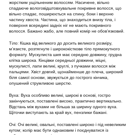
жорстким ущільненим волоссям. Насичене, вільно
спадаюче вологовідштовхувальне покривне волосся, що
вільно спадає, поширюється на спину, боки і верхню
частину хвоста. Частина, що знаходиться внизу тіла, і
поверхня всередині задніх ніг не мають покривного
волосся. Бажано жабо, але повний комір не обов’язковий.
Тіло: Кішка від великого до досить великого розміру,
м’язисте, розтягнуте і ширококісткове тіло прямокутного
формату. Мускулиста шия має середню довжину, грудна
клітка широка. Кінцівки середньої довжини, міцні,
мускулисті, лапи великі, круглі, з пучками волосся між
пальцями. Хвіст довгий, щонайменше до плеча, широкий
біля самої основи, звужується до гострого кінчика,
опушений струмливою шерстю.
Вуха: Вуха особливо великі, широкі в основі, гостро
закінчуються, поставлені високо, практично вертикально.
Відстань між вухами не більша за ширину одного вуха.
Щіточки виступають за край вух, пензлики бажані.
Очі: Очі великі, овальні, поставлені широко і під невеликим
кутом; колір має бути однаковим і поєднуватися із