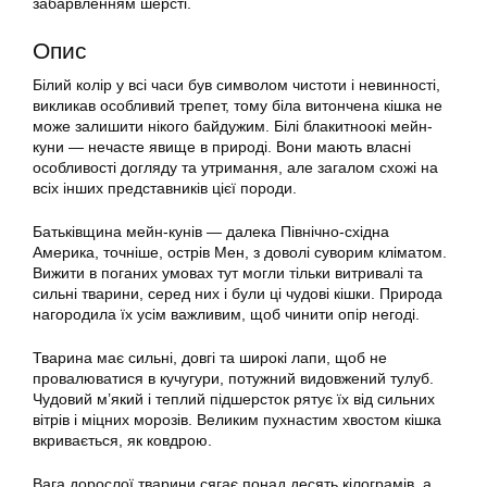
забарвленням шерсті.
Опис
Білий колір у всі часи був символом чистоти і невинності,
викликав особливий трепет, тому біла витончена кішка не
може залишити нікого байдужим. Білі блакитноокі мейн-
куни — нечасте явище в природі. Вони мають власні
особливості догляду та утримання, але загалом схожі на
всіх інших представників цієї породи.
Батьківщина мейн-кунів — далека Північно-східна
Америка, точніше, острів Мен, з доволі суворим кліматом.
Вижити в поганих умовах тут могли тільки витривалі та
сильні тварини, серед них і були ці чудові кішки. Природа
нагородила їх усім важливим, щоб чинити опір негоді.
Тварина має сильні, довгі та широкі лапи, щоб не
провалюватися в кучугури, потужний видовжений тулуб.
Чудовий м’який і теплий підшерсток рятує їх від сильних
вітрів і міцних морозів. Великим пухнастим хвостом кішка
вкривається, як ковдрою.
Вага дорослої тварини сягає понад десять кілограмів, а