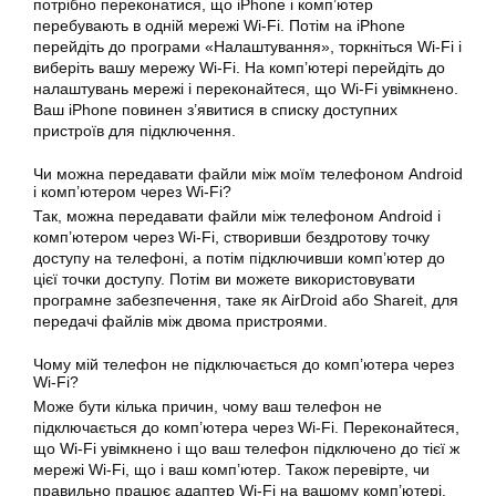
потрібно переконатися, що iPhone і комп’ютер
перебувають в одній мережі Wi-Fi. Потім на iPhone
перейдіть до програми «Налаштування», торкніться Wi-Fi і
виберіть вашу мережу Wi-Fi. На комп’ютері перейдіть до
налаштувань мережі і переконайтеся, що Wi-Fi увімкнено.
Ваш iPhone повинен з’явитися в списку доступних
пристроїв для підключення.
Чи можна передавати файли між моїм телефоном Android
і комп’ютером через Wi-Fi?
Так, можна передавати файли між телефоном Android і
комп’ютером через Wi-Fi, створивши бездротову точку
доступу на телефоні, а потім підключивши комп’ютер до
цієї точки доступу. Потім ви можете використовувати
програмне забезпечення, таке як AirDroid або Shareit, для
передачі файлів між двома пристроями.
Чому мій телефон не підключається до комп’ютера через
Wi-Fi?
Може бути кілька причин, чому ваш телефон не
підключається до комп’ютера через Wi-Fi. Переконайтеся,
що Wi-Fi увімкнено і що ваш телефон підключено до тієї ж
мережі Wi-Fi, що і ваш комп’ютер. Також перевірте, чи
правильно працює адаптер Wi-Fi на вашому комп’ютері.