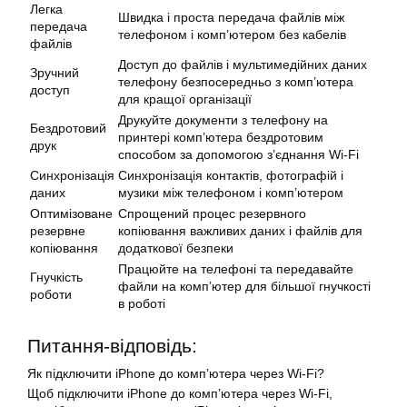
Легка
Швидка і проста передача файлів між
передача
телефоном і комп’ютером без кабелів
файлів
Доступ до файлів і мультимедійних даних
Зручний
телефону безпосередньо з комп’ютера
доступ
для кращої організації
Друкуйте документи з телефону на
Бездротовий
принтері комп’ютера бездротовим
друк
способом за допомогою з’єднання Wi-Fi
Синхронізація
Синхронізація контактів, фотографій і
даних
музики між телефоном і комп’ютером
Оптимізоване
Спрощений процес резервного
резервне
копіювання важливих даних і файлів для
копіювання
додаткової безпеки
Працюйте на телефоні та передавайте
Гнучкість
файли на комп’ютер для більшої гнучкості
роботи
в роботі
Питання-відповідь:
Як підключити iPhone до комп’ютера через Wi-Fi?
Щоб підключити iPhone до комп’ютера через Wi-Fi,