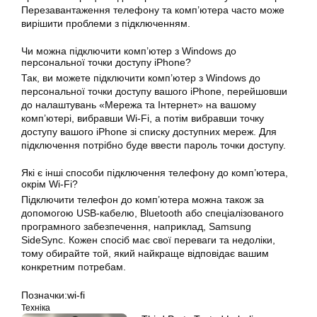
Перезавантаження телефону та комп’ютера часто може
вирішити проблеми з підключенням.
Чи можна підключити комп’ютер з Windows до
персональної точки доступу iPhone?
Так, ви можете підключити комп’ютер з Windows до
персональної точки доступу вашого iPhone, перейшовши
до налаштувань «Мережа та Інтернет» на вашому
комп’ютері, вибравши Wi-Fi, а потім вибравши точку
доступу вашого iPhone зі списку доступних мереж. Для
підключення потрібно буде ввести пароль точки доступу.
Які є інші способи підключення телефону до комп’ютера,
окрім Wi-Fi?
Підключити телефон до комп’ютера можна також за
допомогою USB-кабелю, Bluetooth або спеціалізованого
програмного забезпечення, наприклад, Samsung
SideSync. Кожен спосіб має свої переваги та недоліки,
тому обирайте той, який найкраще відповідає вашим
конкретним потребам.
Позначки:
wi-fi
Техніка