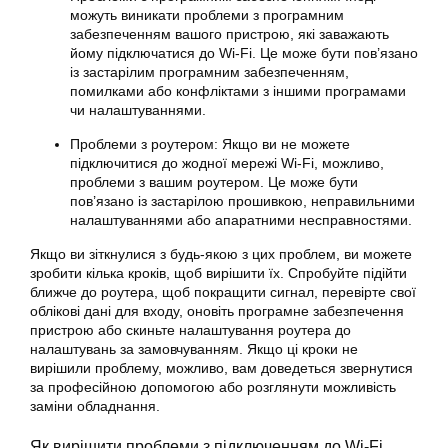
можуть виникати проблеми з програмним
забезпеченням вашого пристрою, які заважають
йому підключатися до Wi-Fi. Це може бути пов’язано
із застарілим програмним забезпеченням,
помилками або конфліктами з іншими програмами
чи налаштуваннями.
Проблеми з роутером: Якщо ви не можете
підключитися до жодної мережі Wi-Fi, можливо,
проблеми з вашим роутером. Це може бути
пов’язано із застарілою прошивкою, неправильними
налаштуваннями або апаратними несправностями.
Якщо ви зіткнулися з будь-якою з цих проблем, ви можете
зробити кілька кроків, щоб вирішити їх. Спробуйте підійти
ближче до роутера, щоб покращити сигнал, перевірте свої
облікові дані для входу, оновіть програмне забезпечення
пристрою або скиньте налаштування роутера до
налаштувань за замовчуванням. Якщо ці кроки не
вирішили проблему, можливо, вам доведеться звернутися
за професійною допомогою або розглянути можливість
заміни обладнання.
Як вирішити проблеми з підключенням до Wi-Fi