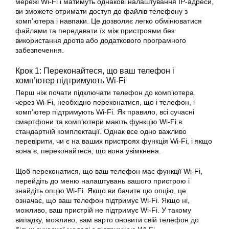
мережі Wi-Fi і матимуть однакові налаштування IP-адреси,
ви зможете отримати доступ до файлів телефону з
комп’ютера і навпаки. Це дозволяє легко обмінюватися
файлами та передавати їх між пристроями без
використання дротів або додаткового програмного
забезпечення.
Крок 1: Переконайтеся, що ваш телефон і
комп’ютер підтримують Wi-Fi
Перш ніж почати підключати телефон до комп’ютера
через Wi-Fi, необхідно переконатися, що і телефон, і
комп’ютер підтримують Wi-Fi. Як правило, всі сучасні
смартфони та комп’ютери мають функцію Wi-Fi в
стандартній комплектації. Однак все одно важливо
перевірити, чи є на ваших пристроях функція Wi-Fi, і якщо
вона є, переконайтеся, що вона увімкнена.
Щоб переконатися, що ваш телефон має функції Wi-Fi,
перейдіть до меню налаштувань вашого пристрою і
знайдіть опцію Wi-Fi. Якщо ви бачите цю опцію, це
означає, що ваш телефон підтримує Wi-Fi. Якщо ні,
можливо, ваш пристрій не підтримує Wi-Fi. У такому
випадку, можливо, вам варто оновити свій телефон до