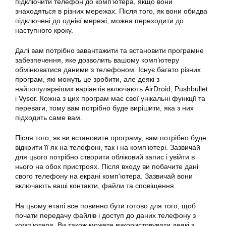
підключити телефон до комп’ютера, якщо вони
знаходяться в різних мережах. Після того, як вони обидва
підключені до однієї мережі, можна переходити до
наступного кроку.
Далі вам потрібно завантажити та встановити програмне
забезпечення, яке дозволить вашому комп’ютеру
обмінюватися даними з телефоном. Існує багато різних
програм, які можуть це зробити, але деякі з
найпопулярніших варіантів включають AirDroid, Pushbullet
і Vysor. Кожна з цих програм має свої унікальні функції та
переваги, тому вам потрібно буде вирішити, яка з них
підходить саме вам.
Після того, як ви встановите програму, вам потрібно буде
відкрити її як на телефоні, так і на комп’ютері. Зазвичай
для цього потрібно створити обліковий запис і увійти в
нього на обох пристроях. Після входу ви побачите дані
свого телефону на екрані комп’ютера. Зазвичай вони
включають ваші контакти, файли та сповіщення.
На цьому етапі все повинно бути готово для того, щоб
почати передачу файлів і доступ до даних телефону з
комп’ютера. Ви також можете використовувати деякі з