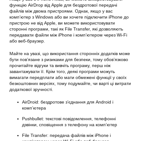
функцію AirDrop від Apple для бездротової передачі
файлів між двома пристроями. Однак, якщо у вас
комп’ютер з Windows або ви хочете підключити iPhone до
пристрою не від Apple, ви можете використовувати
сторонні програми, такі як File Transfer, які дозволяють
передавати файли між iPhone і комп’ютером через Wi-Fi
або веб-браузер.
Майте на увазі, що використання сторонніх додатків може
бути пов’язане з ризиками для безпеки, тому обов’язково
прочитайте відгуки та вивчіть програму, перш ніж
завантажувати її. Крім того, деякі програми можуть
вимагати передплати або мати обмежені функції у своїх
безкоштовних версіях, тому подумайте, чи варті ці витрати
додаткової зручності.
AirDroid: бездротове з’єднання для Android і
комп’ютера
Pushbullet: текстові повідомлення, телефонні
дзвінки, сповіщення з телефону на комп’ютер
File Transfer: передача файлів між iPhone і