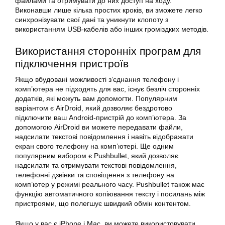
файлами та отримувати до них доступ на ходу.
Виконавши лише кілька простих кроків, ви зможете легко
синхронізувати свої дані та уникнути клопоту з
використанням USB-кабелів або інших громіздких методів.
Використання сторонніх програм для
підключення пристроїв
Якщо вбудовані можливості з’єднання телефону і
комп’ютера не підходять для вас, існує безліч сторонніх
додатків, які можуть вам допомогти. Популярним
варіантом є AirDroid, який дозволяє бездротово
підключити ваш Android-пристрій до комп’ютера. За
допомогою AirDroid ви можете передавати файли,
надсилати текстові повідомлення і навіть відображати
екран свого телефону на комп’ютері. Ще одним
популярним вибором є Pushbullet, який дозволяє
надсилати та отримувати текстові повідомлення,
телефонні дзвінки та сповіщення з телефону на
комп’ютер у режимі реального часу. Pushbullet також має
функцію автоматичного копіювання тексту і посилань між
пристроями, що полегшує швидкий обмін контентом.
Якщо у вас є iPhone і Mac, ви можете використовувати