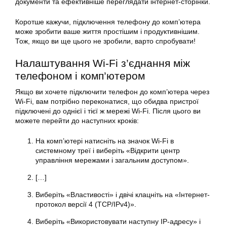
документи та ефективніше переглядати інтернет-сторінки.
Коротше кажучи, підключення телефону до комп’ютера
може зробити ваше життя простішим і продуктивнішим.
Тож, якщо ви ще цього не зробили, варто спробувати!
Налаштування Wi-Fi з’єднання між
телефоном і комп’ютером
Якщо ви хочете підключити телефон до комп’ютера через
Wi-Fi, вам потрібно переконатися, що обидва пристрої
підключені до однієї і тієї ж мережі Wi-Fi. Після цього ви
можете перейти до наступних кроків:
На комп’ютері натисніть на значок Wi-Fi в
системному треї і виберіть «Відкрити центр
управління мережами і загальним доступом».
[…]
Виберіть «Властивості» і двічі клацніть на «Інтернет-
протокол версії 4 (TCP/IPv4)».
Виберіть «Використовувати наступну IP-адресу» і