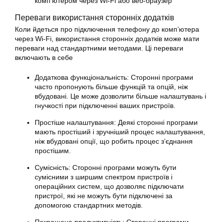
комп’ютером через Wi-Fi або веб-браузер
Переваги використання сторонніх додатків
Коли йдеться про підключення телефону до комп’ютера
через Wi-Fi, використання сторонніх додатків може мати
переваги над стандартними методами. Ці переваги
включають в себе
Додаткова функціональність: Сторонні програми
часто пропонують більше функцій та опцій, ніж
вбудовані. Це може дозволити більше налаштувань і
гнучкості при підключенні ваших пристроїв.
Простіше налаштування: Деякі сторонні програми
мають простіший і зручніший процес налаштування,
ніж вбудовані опції, що робить процес з’єднання
простішим.
Сумісність: Сторонні програми можуть бути
сумісними з ширшим спектром пристроїв і
операційних систем, що дозволяє підключати
пристрої, які не можуть бути підключені за
допомогою стандартних методів.