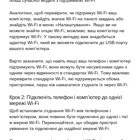
більш сучасної моделі з підтримкою Wi-Fi.
Аналогічно, щоб перевірити, чи підтримує Wi-Fi ваш
комп’ютер, знайдіть значок Wi-Fi на панелі завдань або
знайдіть Wi-Fi в меню «Налаштування». Якщо ви не
можете знайти опцію Wi-Fi, можливо, ваш комп’ютер не
підтримує Wi-Fi. У такому випадку вам знадобиться
адаптер Wi-Fi, який ви зможете підключити до USB-порту
вашого комп’ютера.
Варто зазначити, що навіть якщо ваш телефон і комп’ютер
підтримують Wi-Fi, вони можуть бути несумісними один з
одним через відмінності в стандартах Wi-Fi. Тому важливо
перевірити стандарти Wi-Fi, які підтримуються обома
пристроями, перш ніж намагатися з’єднати їх через Wi-Fi.
Крок 2: Підключіть телефон і комп’ютер до однієї
мережі Wi-Fi
Щоб встановити з’єднання Wi-Fi між телефоном і
комп’ютером, вони повинні бути підключені до однієї і тієї
ж мережі Wi-Fi. Переконайтеся, що обидва пристрої
увімкнені та підключені до надійної мережі Wi-Fi.