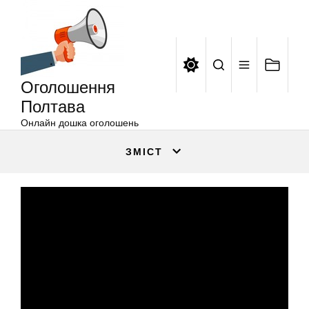
Оголошення
Перейти
Полтава
до
вмісту
Оголошення
Полтава
Онлайн дошка оголошень
ЗМІСТ