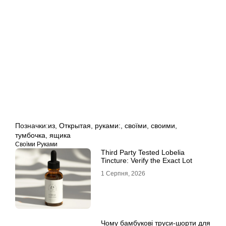
Позначки:
из
,
Открытая
,
руками:
,
своїми
,
своими
,
тумбочка
,
ящика
Своїми Руками
Third Party Tested Lobelia
Tincture: Verify the Exact Lot
1 Серпня, 2026
Чому бамбукові труси-шорти для