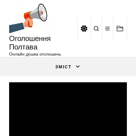
Оголошення
Перейти
Полтава
до
вмісту
Оголошення
Полтава
Онлайн дошка оголошень
ЗМІСТ