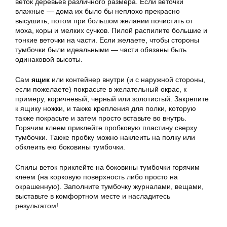
веток деревьев различного размера. Если веточки
влажные — дома их было бы неплохо прекрасно
высушить, потом при большом желании почистить от
моха, коры и мелких сучков. Пилой распилите большие и
тонкие веточки на части. Если желаете, чтобы стороны
тумбочки были идеальными — части обязаны быть
одинаковой высоты.
Сам
ящик
или контейнер внутри (и с наружной стороны,
если пожелаете) покрасьте в желательный окрас, к
примеру, коричневый, черный или золотистый. Закрепите
к ящику ножки, и также крепления для полки, которую
также покрасьте и затем просто вставьте во внутрь.
Горячим клеем приклейте пробковую пластину сверху
тумбочки. Также пробку можно наклеить на полку или
обклеить ею боковины тумбочки.
Спилы веток приклейте на боковины тумбочки горячим
клеем (на корковую поверхность либо просто на
окрашенную). Заполните тумбочку журналами, вещами,
выставьте в комфортном месте и насладитесь
результатом!