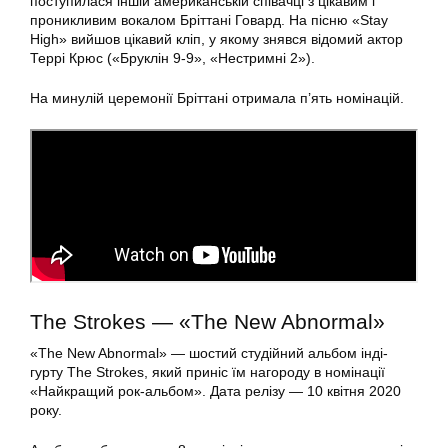
поступилася іншій американській співачці з цікавим і
проникливим вокалом Бріттані Говард. На пісню «Stay
High» вийшов цікавий кліп, у якому знявся відомий актор
Террі Крюс («Бруклін 9-9», «Нестримні 2»).
На минулій церемонії Бріттані отримала п’ять номінацій.
The Strokes — «The New Abnormal»
«The New Abnormal» — шостий студійний альбом інді-
гурту The Strokes, який приніс їм нагороду в номінації
«Найкращий рок-альбом». Дата релізу — 10 квітня 2020
року.