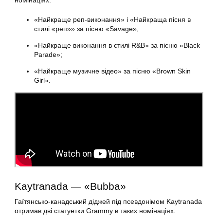
номінаціях:
«Найкраще реп-виконання» і «Найкраща пісня в
стилі «реп»» за пісню «Savage»;
«Найкраще виконання в стилі R&B» за пісню «Black
Parade»;
«Найкраще музичне відео» за пісню «Brown Skin
Girl».
Kaytranada — «Bubba»
Гаїтянсько-канадський діджей під псевдонімом Kaytranada
отримав дві статуетки Grammy в таких номінаціях: