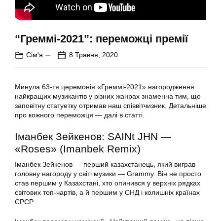
“Греммі-2021”: переможці премії
Сім'я
8 Травня, 2020
Минула 63-тя церемонія «Греммі-2021» нагородження
найкращих музикантів у різних жанрах знаменна тим, що
заповітну статуетку отримав наш співвітчизник. Детальніше
про кожного переможця — далі в статті.
Іманбек Зейкенов: SAINt JHN —
«Roses» (Imanbek Remix)
Іманбек Зейкенов — перший казахстанець, який виграв
головну нагороду у світі музики — Grammy. Він не просто
став першим у Казахстані, хто опинився у верхніх рядках
світових топ-чартів, а й першим у СНД і колишніх країнах
СРСР.