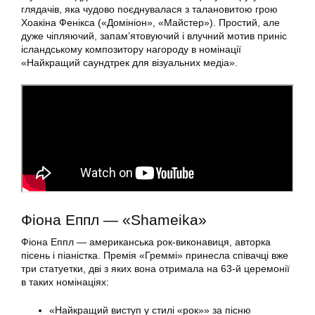
глядачів, яка чудово поєднувалася з талановитою грою
Хоакіна Фенікса («Домініон», «Майстер»). Простий, але
дуже чіпляючий, запам’ятовуючий і влучний мотив приніс
ісландському композитору нагороду в номінації
«Найкращий саундтрек для візуальних медіа».
Фіона Еппл — «Shameika»
Фіона Еппл — американська рок-виконавиця, авторка
пісень і піаністка. Премія «Греммі» принесла співачці вже
три статуетки, дві з яких вона отримала на 63-й церемонії
в таких номінаціях:
«Найкращий виступ у стилі «рок»» за пісню