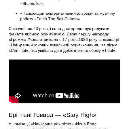
«Shameika»;
«Найкращий альтернативний альбом» за музичну
роботу «Fetch The Bolt Cutters».
Співачці вже 43 роки, і вона досі продовжує радувати
фанатів якісною рок-музикою. Свою першу нагороду
«Греммі» Фіона отримала в 17 років 1996 року в номінації
«Найкращий жіночий вокальний рок-виконання» за пісню
«Criminal», яка увійшла до її дебютного альбому «Tidal».
Бріттані Говард — «Stay High»
У номінації «Найкраща рок-пісня» Фіона Еппл