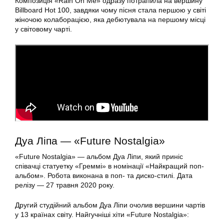
Композиція «Rain On Me» одразу потрапила на вершину
Billboard Hot 100, завдяки чому пісня стала першою у світі
жіночою колаборацією, яка дебютувала на першому місці
у світовому чарті.
Дуа Ліпа — «Future Nostalgia»
«Future Nostalgia» — альбом Дуа Ліпи, який приніс
співачці статуетку «Греммі» в номінації «Найкращий поп-
альбом». Робота виконана в поп- та диско-стилі. Дата
релізу — 27 травня 2020 року.
Другий студійний альбом Дуа Ліпи очолив вершини чартів
у 13 країнах світу. Найгучніші хіти «Future Nostalgia»: