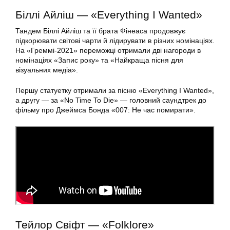
Біллі Айліш — «Everything I Wanted»
Тандем Біллі Айліш та її брата Фінеаса продовжує
підкорювати світові чарти й лідирувати в різних номінаціях.
На «Греммі-2021» переможці отримали дві нагороди в
номінаціях «Запис року» та «Найкраща пісня для
візуальних медіа».
Першу статуетку отримали за пісню «Everything I Wanted»,
а другу — за «No Time To Die» — головний саундтрек до
фільму про Джеймса Бонда «007: Не час помирати».
Тейлор Свіфт — «Folklore»