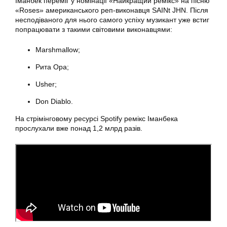
Іманбек переміг у номінації «Найкращий ремікс» на пісню
«Roses» американського реп-виконавця SAINt JHN. Після
несподіваного для нього самого успіху музикант уже встиг
попрацювати з такими світовими виконавцями:
Marshmallow;
Рита Ора;
Usher;
Don Diablo.
На стрімінговому ресурсі Spotify ремікс Іманбека
прослухали вже понад 1,2 млрд разів.