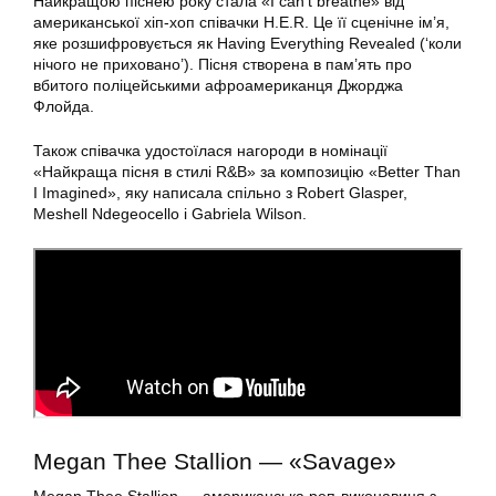
Найкращою піснею року стала «I can’t breathe» від
американської хіп-хоп співачки H.E.R. Це її сценічне ім’я,
яке розшифровується як Having Everything Revealed (‘коли
нічого не приховано’). Пісня створена в пам’ять про
вбитого поліцейськими афроамериканця Джорджа
Флойда.
Також співачка удостоїлася нагороди в номінації
«Найкраща пісня в стилі R&B» за композицію «Better Than
I Imagined», яку написала спільно з Robert Glasper,
Meshell Ndegeocello і Gabriela Wilson.
Megan Thee Stallion — «Savage»