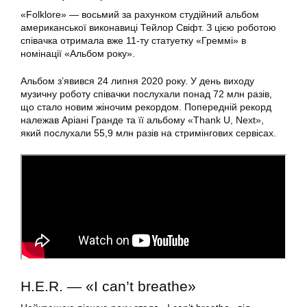
«Folklore» — восьмий за рахунком студійний альбом
американської виконавиці Тейлор Свіфт. З цією роботою
співачка отримала вже 11-ту статуетку «Греммі» в
номінації «Альбом року».
Альбом з’явився 24 липня 2020 року. У день виходу
музичну роботу співачки послухали понад 72 млн разів,
що стало новим жіночим рекордом. Попередній рекорд
належав Аріані Гранде та її альбому «Thank U, Next»,
який послухали 55,9 млн разів на стримінгових сервісах.
H.E.R. — «I can’t breathe»