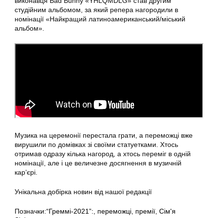
виконавця Bad Bunny «YHLQMDLG» став другим
студійним альбомом, за який репера нагородили в
номінації «Найкращий латиноамериканський/міський
альбом».
Музика на церемонії перестала грати, а переможці вже
вирушили по домівках зі своїми статуетками. Хтось
отримав одразу кілька нагород, а хтось переміг в одній
номінації, але і це величезне досягнення в музичній
кар’єрі.
Унікальна добірка новин від нашої редакції
Позначки:
“Греммі-2021”:
,
переможці
,
премії
,
Сім'я