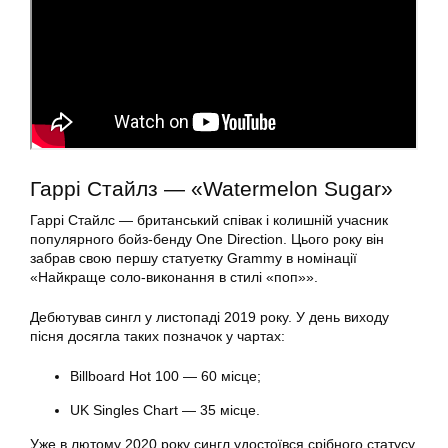
Гаррі Стайлз — «Watermelon Sugar»
Гаррі Стайлс — британський співак і колишній учасник
популярного бойз-бенду One Direction. Цього року він
забрав свою першу статуетку Grammy в номінації
«Найкраще соло-виконання в стилі «поп»».
Дебютував сингл у листопаді 2019 року. У день виходу
пісня досягла таких позначок у чартах:
Billboard Hot 100 — 60 місце;
UK Singles Chart — 35 місце.
Уже в лютому 2020 року сингл удостоївся срібного статусу