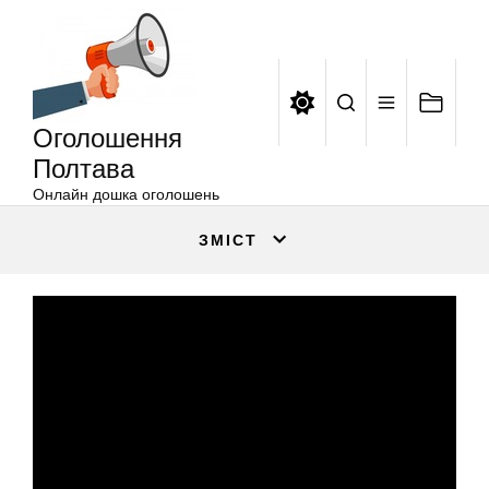
Оголошення
Перейти
Полтава
до
вмісту
Оголошення
Полтава
Онлайн дошка оголошень
ЗМІСТ