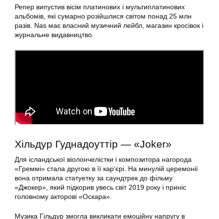
Репер випустив вісім платинових і мультиплатинових
альбомів, які сумарно розійшлися світом понад 25 млн
разів. Nas має власний музичний лейбл, магазин кросівок і
журнальне видавництво.
Хільдур Гуднадоуттір — «Joker»
Для ісландської віолончелістки і композитора нагорода
«Греммі» стала другою в її кар’єрі. На минулій церемонії
вона отримала статуетку за саундтрек до фільму
«Джокер», який підкорив увесь світ 2019 року і приніс
головному акторові «Оскара».
Музика Гільдур змогла викликати емоційну напругу в