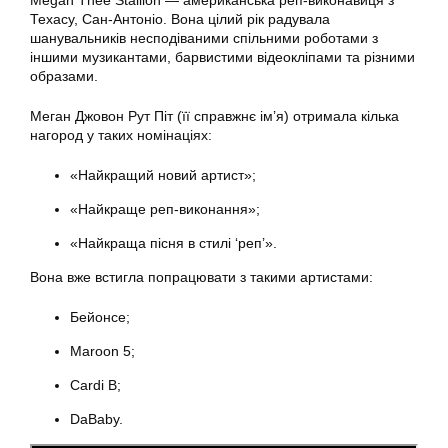
Megan Thee Stallion — американська реп-виконавиця з
Техасу, Сан-Антоніо. Вона цілий рік радувала
шанувальників несподіваними спільними роботами з
іншими музикантами, барвистими відеокліпами та різними
образами.
Меган Джовон Рут Піт (її справжнє ім’я) отримала кілька
нагород у таких номінаціях:
«Найкращий новий артист»;
«Найкраще реп-виконання»;
«Найкраща пісня в стилі ‘реп’».
Вона вже встигла попрацювати з такими артистами:
Бейонсе;
Maroon 5;
Cardi B;
DaBaby.