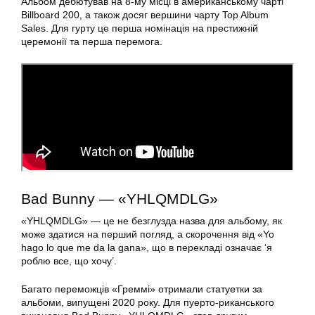
Альбом дебютував на 8-му місці в американському чарті
Billboard 200, а також досяг вершини чарту Top Album
Sales. Для гурту це перша номінація на престижній
церемонії та перша перемога.
Bad Bunny — «YHLQMDLG»
«YHLQMDLG» — це не безглузда назва для альбому, як
може здатися на перший погляд, а скорочення від «Yo
hago lo que me da la gana», що в перекладі означає ‘я
роблю все, що хочу’.
Багато переможців «Греммі» отримали статуетки за
альбоми, випущені 2020 року. Для пуерто-риканського