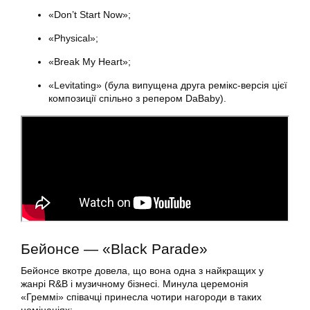
«Don’t Start Now»;
«Physical»;
«Break My Heart»;
«Levitating» (була випущена друга ремікс-версія цієї
композиції спільно з репером DaBaby).
Бейонсе — «Black Parade»
Бейонсе вкотре довела, що вона одна з найкращих у
жанрі R&B і музичному бізнесі. Минула церемонія
«Греммі» співачці принесла чотири нагороди в таких