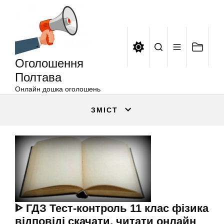
Оголошення
Перейти
Полтава
до
вмісту
Оголошення
Полтава
Онлайн дошка оголошень
ЗМІСТ
ᐈ ГДЗ Тест-контроль 11 клас фізика
відповіді скачати, читати онлайн