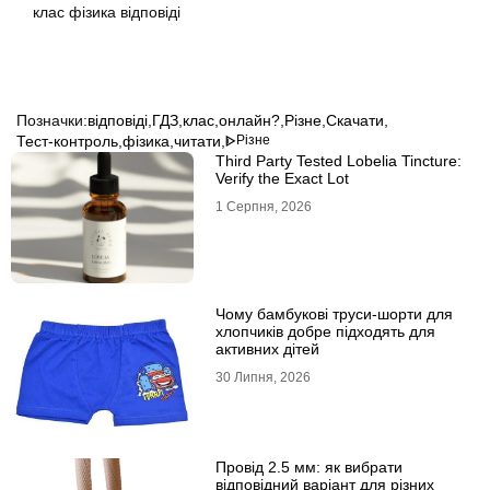
клас фізика відповіді
Позначки:
відповіді
,
ГДЗ
,
клас
,
онлайн?
,
Різне
,
Скачати
,
Тест-контроль
,
фізика
,
читати
,
ᐈ
Різне
Third Party Tested Lobelia Tincture:
Verify the Exact Lot
1 Серпня, 2026
Чому бамбукові труси-шорти для
хлопчиків добре підходять для
активних дітей
30 Липня, 2026
Провід 2.5 мм: як вибрати
відповідний варіант для різних