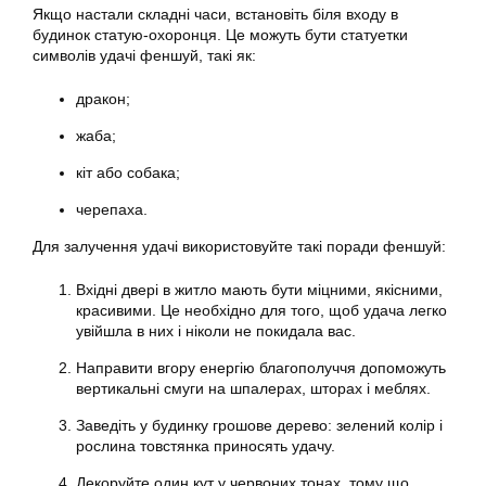
Якщо настали складні часи, встановіть біля входу в
будинок статую-охоронця. Це можуть бути статуетки
символів удачі феншуй, такі як:
дракон;
жаба;
кіт або собака;
черепаха.
Для залучення удачі використовуйте такі поради феншуй:
Вхідні двері в житло мають бути міцними, якісними,
красивими. Це необхідно для того, щоб удача легко
увійшла в них і ніколи не покидала вас.
Направити вгору енергію благополуччя допоможуть
вертикальні смуги на шпалерах, шторах і меблях.
Заведіть у будинку грошове дерево: зелений колір і
рослина товстянка приносять удачу.
Декоруйте один кут у червоних тонах, тому що