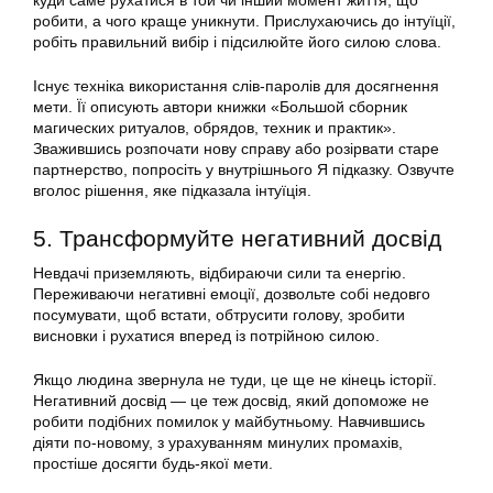
куди саме рухатися в той чи інший момент життя, що
робити, а чого краще уникнути. Прислухаючись до інтуїції,
робіть правильний вибір і підсилюйте його силою слова.
Існує техніка використання слів-паролів для досягнення
мети. Її описують автори книжки «Большой сборник
магических ритуалов, обрядов, техник и практик».
Зважившись розпочати нову справу або розірвати старе
партнерство, попросіть у внутрішнього Я підказку. Озвучте
вголос рішення, яке підказала інтуїція.
5. Трансформуйте негативний досвід
Невдачі приземляють, відбираючи сили та енергію.
Переживаючи негативні емоції, дозвольте собі недовго
посумувати, щоб встати, обтрусити голову, зробити
висновки і рухатися вперед із потрійною силою.
Якщо людина звернула не туди, це ще не кінець історії.
Негативний досвід — це теж досвід, який допоможе не
робити подібних помилок у майбутньому. Навчившись
діяти по-новому, з урахуванням минулих промахів,
простіше досягти будь-якої мети.