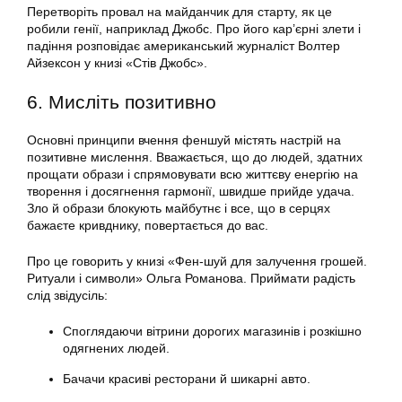
Перетворіть провал на майданчик для старту, як це
робили генії, наприклад Джобс. Про його кар’єрні злети і
падіння розповідає американський журналіст Волтер
Айзексон у книзі «Стів Джобс».
6. Мисліть позитивно
Основні принципи вчення феншуй містять настрій на
позитивне мислення. Вважається, що до людей, здатних
прощати образи і спрямовувати всю життєву енергію на
творення і досягнення гармонії, швидше прийде удача.
Зло й образи блокують майбутнє і все, що в серцях
бажаєте кривднику, повертається до вас.
Про це говорить у книзі «Фен-шуй для залучення грошей.
Ритуали і символи» Ольга Романова. Приймати радість
слід звідусіль:
Споглядаючи вітрини дорогих магазинів і розкішно
одягнених людей.
Бачачи красиві ресторани й шикарні авто.