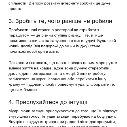
спільноти. В епоху розвитку інтернету зробити це дуже
просто.
3. Зробіть те, чого раніше не робили
Пробувати нові страви в ресторані чи стрибати з
парашутом — це різний ступінь ризику. І те, й інше
позитивно впливає на залучення в життя удачі. Будь-який
новий досвід (від подорожі до зміни іміджу) стане
початком нової ери в житті.
Психологи вважають, що навіть поїздка новим маршрутом
змінює життя на краще, адже вона руйнує стереотипи і
дає людині нові враження та емоції. Змінити роботу,
записатися на курси іспанської або переїхати в іншу
країну — чудовий спосіб привернути удачу. Обирайте те,
що вам ближче.
4. Прислухайтеся до інтуїції
Мудрі люди завжди прислухаються до того, що їм підказує
внутрішній голос. Інтуїція завжди перебуває на боці удачі.
Внутрішнє відчуття тривоги чи радості чітко дає зрозуміти,