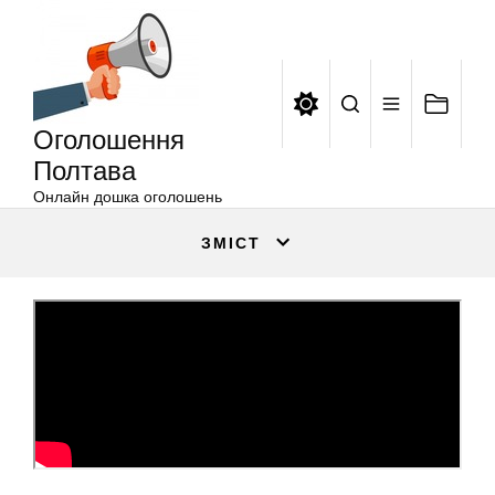
Оголошення
Перейти
Полтава
до
вмісту
Оголошення
Полтава
Онлайн дошка оголошень
ЗМІСТ