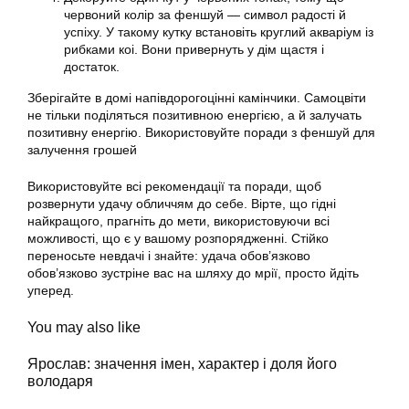
червоний колір за феншуй — символ радості й
успіху. У такому кутку встановіть круглий акваріум із
рибками коі. Вони привернуть у дім щастя і
достаток.
Зберігайте в домі напівдорогоцінні камінчики. Самоцвіти
не тільки поділяться позитивною енергією, а й залучать
позитивну енергію. Використовуйте поради з феншуй для
залучення грошей
Використовуйте всі рекомендації та поради, щоб
розвернути удачу обличчям до себе. Вірте, що гідні
найкращого, прагніть до мети, використовуючи всі
можливості, що є у вашому розпорядженні. Стійко
переносьте невдачі і знайте: удача обов’язково
обов’язково зустріне вас на шляху до мрії, просто йдіть
уперед.
You may also like
Ярослав: значення імен, характер і доля його
володаря