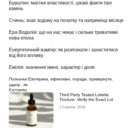
Бурштин: магічні властивості, цікаві факти про
камінь
Січень: знак зодіаку на початку та наприкінці місяця
Ера Водолія: що на нас чекає і скільки триватиме
нова епоха
Енергетичний вампір: як розпізнати і захиститися
від його впливу
Емілія: значення імені, характер і доля
Позначки:
Езотерика
,
ефективні
,
поради
,
привернути
,
удачу:
,
як
Езотерика
Third Party Tested Lobelia
Tincture: Verify the Exact Lot
1 Серпня, 2026