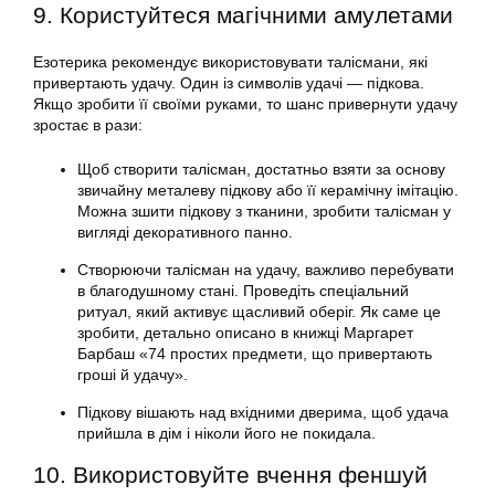
9. Користуйтеся магічними амулетами
Езотерика рекомендує використовувати талісмани, які
привертають удачу. Один із символів удачі — підкова.
Якщо зробити її своїми руками, то шанс привернути удачу
зростає в рази:
Щоб створити талісман, достатньо взяти за основу
звичайну металеву підкову або її керамічну імітацію.
Можна зшити підкову з тканини, зробити талісман у
вигляді декоративного панно.
Створюючи талісман на удачу, важливо перебувати
в благодушному стані. Проведіть спеціальний
ритуал, який активує щасливий оберіг. Як саме це
зробити, детально описано в книжці Маргарет
Барбаш «74 простих предмети, що привертають
гроші й удачу».
Підкову вішають над вхідними дверима, щоб удача
прийшла в дім і ніколи його не покидала.
10. Використовуйте вчення феншуй