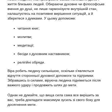
життя близьких людей. Обираючи духовне чи філософське
вчення до душі, не лише гармонізуєте внутрішній стан,
налаштуєтесь на позитивне вирішення ситуацій, а й
зберетеся з думками. У цьому допоможе:
читання книг;
молитви;
медитації;
бесіди з духовним наставником;
релігійні обряди.
Віра робить людину сильнішою, оскільки з’являється
відчуття сторонньої духовної допомоги та підтримки.
Зібравшись із силами, віруюча людина підніметься після
важкого удару і продовжить шлях до мети.
Однак не думайте, що вища сила сама все вирішить за
вас, треба докладати максимум зусиль зі свого боку для
досягнення мети.