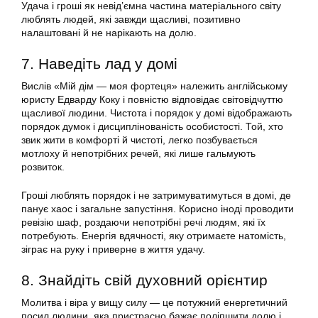
Удача і гроші як невід’ємна частина матеріального світу
люблять людей, які завжди щасливі, позитивно
налаштовані й не нарікають на долю.
7. Наведіть лад у домі
Вислів «Мій дім — моя фортеця» належить англійському
юристу Едварду Коку і повністю відповідає світовідчуттю
щасливої людини. Чистота і порядок у домі відображають
порядок думок і дисциплінованість особистості. Той, хто
звик жити в комфорті й чистоті, легко позбувається
мотлоху й непотрібних речей, які лише гальмують
розвиток.
Гроші люблять порядок і не затримуватимуться в домі, де
панує хаос і загальне запустіння. Корисно іноді проводити
ревізію шаф, роздаючи непотрібні речі людям, які їх
потребують. Енергія вдячності, яку отримаєте натомість,
зіграє на руку і приверне в життя удачу.
8. Знайдіть свій духовний орієнтир
Молитва і віра у вищу силу — це потужний енергетичний
посил людини, яка пристрасно бажає поліпшити долю і