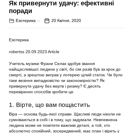
Як привернути удачу: ефективні
поради
Езотерика
20 Квітня, 2020
Езотерика
robertss
20.09.2023
Article
Учитель музики Фране Селак здобув звання
найщасливішої людини у світі, бо сім разів був за крок до
смерті, а зрештою виграв у лотерею цілий статок. Чи було
таке везіння випадковістю чи закономірністю? Як
привернути удачу без жертв і ризику? Є десять
перевірених способів зробити це.
1. Вірте, що вам пощастить
Віра — основа будь-якої справи. Щасливі люди ніколи не
сумніваються в собі і в тому, що задумали. Невпевнена
людина може не помітити важливі деталі, а той, хто
абсолютно спокійний, зосереджений, має план і вірить у