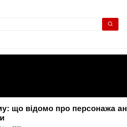
Пошук
у: що відомо про персонажа ан
ти