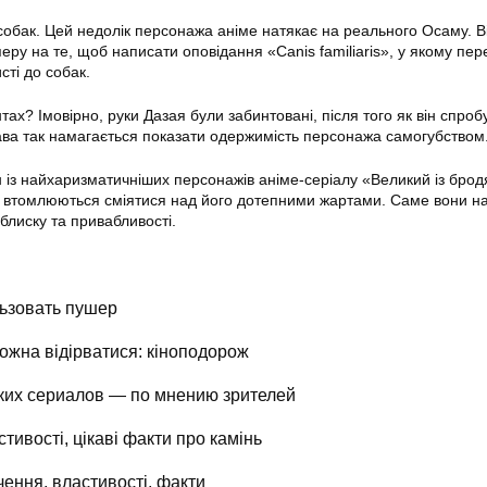
обак. Цей недолік персонажа аніме натякає на реального Осаму. В
еру на те, щоб написати оповідання «Canis familiaris», у якому пе
сті до собак.
тах? Імовірно, руки Дазая були забинтовані, після того як він спроб
ава так намагається показати одержимість персонажа самогубством
із найхаризматичніших персонажів аніме-серіалу «Великий із брод
е втомлюються сміятися над його дотепними жартами. Саме вони н
 блиску та привабливості.
ьзовать пушер
можна відірватися: кіноподорож
ких сериалов — по мнению зрителей
стивості, цікаві факти про камінь
чення, властивості, факти