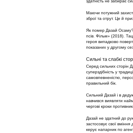
здатність не забирає си
Маючи потужний захист в
зброї та отрут. Це й пр
Як помер Дазай Осаму? 
псів. Фільм» (2018). Та
героя випадково поверта
показаних у другому сез
Сильні та слабкі ст
Серед сильних сторін Д
суперздібність у традиц
самовпевненістю, перс
правильний бік.
Сильний Дазай і в дедук
навчився виявляти найм
чергові кроки противник
Дазай не здатний до ру
застосовує свої вміння
керує напарник по агент