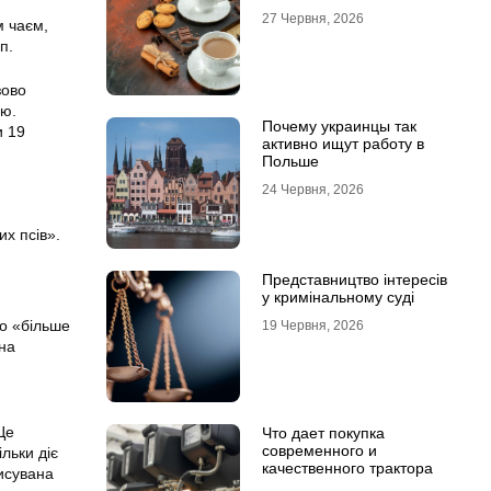
27 Червня, 2026
м чаєм,
п.
зово
ою.
Почему украинцы так
и 19
активно ищут работу в
Польше
24 Червня, 2026
х псів».
Представництво інтересів
у кримінальному суді
о «більше
19 Червня, 2026
на
Це
Что дает покупка
современного и
льки діє
качественного трактора
писувана