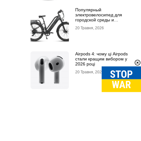
Популярный
электровелосипед для
городской среды и
топовый электросамокат:
20 Травня, 2026
почему их выбирают
Airpods 4: чому ці Airpods
стали кращим вибором у
2026 році
20 Травня, 2026