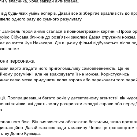
ли у власника, хоча завжди активована.
ід будь-яких умінь есперів, Дазай все ж зберігає вразливість до пр
извело одного разу до сумного результату.
Загибель героя аніме сталася в повнометражній картині «Проза б
цухіко Сібусава ближче до розв’язки заколює Дазая отруєним ножем.
є до життя Чуя Накахара. Дія в цьому фільмі відбувається після по
оні аніме.
орони персонажа
азая варто згадати його приголомшливу самовпевненість. Це не
ійному розумінні, але не враховувати її не можна. Користуючись
онаж легко може придушити волю ворога або переконати того пере
ції. Пропрацювавши багато років у детективному агентстві, він чудо
енші зачіпки, які дають змогу розкривати складні справи або перед
а.
копашного бою. Він виявляється абсолютно безсилим, якщо против
 дистанційно. Дазай жахливо водить машину. Через це транспортом 
ству Доппо Кунікіда.