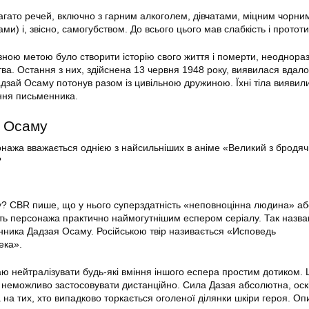
агато речей, включно з гарним алкоголем, дівчатами, міцним чорни
ми) і, звісно, самогубством. До всього цього мав слабкість і прототи
ною метою було створити історію свого життя і померти, неоднора
ва. Остання з них, здійснена 13 червня 1948 року, виявилася вдал
зай Осаму потонув разом із цивільною дружиною. Їхні тіла виявил
ння письменника.
я Осаму
онажа вважається однією з найсильніших в аніме «Великий з бродячи
?
у? CBR пише, що у нього суперздатність «неповноцінна людина» аб
ть персонажа практично наймогутнішим еспером серіалу. Так назва
нника Дадзая Осаму. Російською твір називається «Исповедь
ека».
аю нейтралізувати будь-які вміння іншого еспера простим дотиком. 
у неможливо застосовувати дистанційно. Сила Дазая абсолютна, оскі
а на тих, хто випадково торкається оголеної ділянки шкіри героя. О