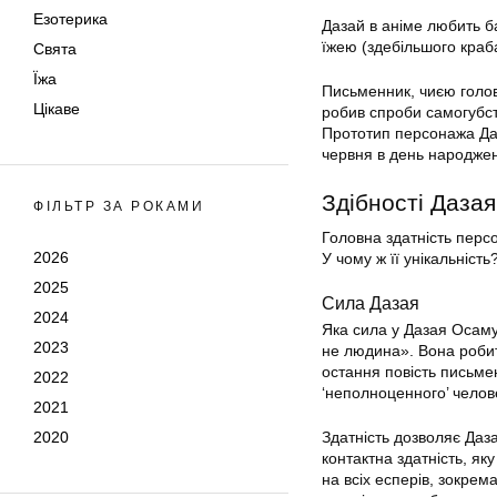
Езотерика
Дазай в аніме любить б
їжею (здебільшого краба
Свята
Їжа
Письменник, чиєю голов
Цікаве
робив спроби самогубст
Прототип персонажа Дад
червня в день народже
Здібності Даза
ФІЛЬТР ЗА РОКАМИ
Головна здатність перс
2026
У чому ж її унікальність
2025
Сила Дазая
2024
Яка сила у Дазая Осам
2023
не людина». Вона роби
остання повість письме
2022
‘неполноценного’ челов
2021
2020
Здатність дозволяє Даз
контактна здатність, як
на всіх есперів, зокрем