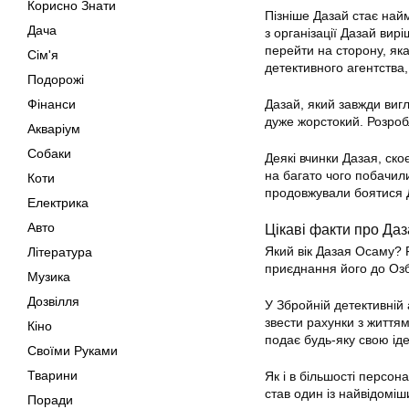
Корисно Знати
Пізніше Дазай стає найм
Дача
з організації Дазай ви
перейти на сторону, як
Сім'я
детективного агентства,
Подорожі
Фінанси
Дазай, який завжди виг
дуже жорстокий. Розроб
Акваріум
Собаки
Деякі вчинки Дазая, ско
на багато чого побачили
Коти
продовжували боятися Д
Електрика
Авто
Цікаві факти про Да
Який вік Дазая Осаму? 
Література
приєднання його до Озб
Музика
Дозвілля
У Збройній детективній
звести рахунки з життям
Кіно
подає будь-яку свою іде
Своїми Руками
Тварини
Як і в більшості персон
став один із найвідомі
Поради