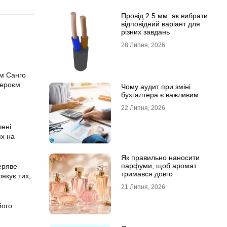
Провід 2.5 мм: як вибрати
відповідний варіант для
різних завдань
28 Липня, 2026
м Санго
героєм
Чому аудит при зміні
бухгалтера є важливим
22 Липня, 2026
лені
ях на
Як правильно наносити
парфуми, щоб аромат
еряве
тримався довго
лякує тих,
21 Липня, 2026
його