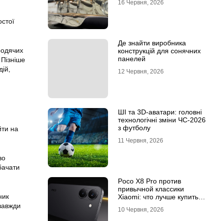
16 Червня, 2026
остої
Де знайти виробника
родячих
конструкцій для сонячних
панелей
 Пізніше
дій,
12 Червня, 2026
ШІ та 3D-аватари: головні
технологічні зміни ЧС-2026
з футболу
йти на
11 Червня, 2026
во
бачати
Poco X8 Pro против
привычной классики
ник
Xiaomi: что лучше купить
под ваш стиль жизни
завжди
10 Червня, 2026