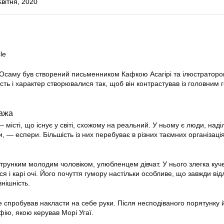
Квітня, 2020
le
Осаму був створений письменником Кафкою Асагірі та ілюстраторо
сть і характер створювалися так, щоб він контрастував із головним 
нажа
 місті, що існує у світі, схожому на реальний. У ньому є люди, наді
 — еспери. Більшість із них перебуває в різних таємних організаці
трунким молодим чоловіком, улюбленцем дівчат. У нього злегка куч
 і карі очі. Його почуття гумору настільки особливе, що завжди від
нішність.
е спробував накласти на себе руки. Після несподіваного порятунку 
ію, якою керував Морі Угаї.