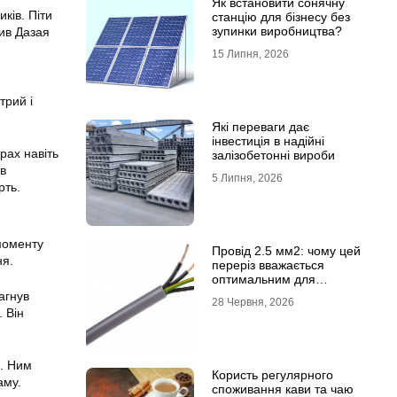
Як встановити сонячну
ків. Піти
станцію для бізнесу без
зупинки виробництва?
сив Дазая
15 Липня, 2026
трий і
Які переваги дає
інвестиція в надійні
рах навіть
залізобетонні вироби
ів
5 Липня, 2026
рть.
моменту
Провід 2.5 мм2: чому цей
ня.
переріз вважається
оптимальним для
побутової електромережі
агнув
28 Червня, 2026
. Він
п. Ним
Користь регулярного
аму.
споживання кави та чаю