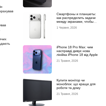
ін
рерахував
Смартфоны и планшеты:
как распределить задачи
между экранами, чтобы
ував
все успевать
1 Червня, 2026
.
ячих
адають
iPhone 18 Pro Max: чим
насправді дивує нова
лінійка iPhone 18 від Apple
21 Травня, 2026
Купити монітор чи
моноблок: що краще для
роботи та дому
21 Травня, 2026