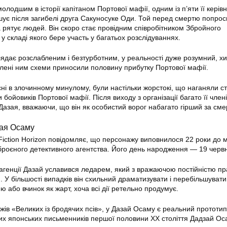
олодшим в історії капітаном Портової мафії, одним із п’яти її керівни
рішує після загибелі друга Сакуносуке Оди. Той перед смертю попро
а рятує людей. Він скоро стає провідним співробітником Збройного
 у складі якого бере участь у багатьох розслідуваннях.
лядає розслабленим і безтурботним, у реальності дуже розумний, хи
лені ним схеми приносили половину прибутку Портової мафії.
єні в злочинному минулому, були настільки жорстокі, що наганяли ст
 бойовиків Портової мафії. Після виходу з організації багато її член
азая, вважаючи, що він як особистий ворог набагато гірший за сме
зая Осаму
Fiction Horizon повідомляє, що персонажу виповнилося 22 роки до 
роєного детективного агентства. Його день народження — 19 черв
 агенції Дазай уславився ледарем, який з вражаючою постійністю пр
. У більшості випадків він схильний драматизувати і перебільшувати
ю або вчинок як жарт, хоча всі дії ретельно продумує.
ажів «Великих із бродячих псів», у Дазай Осаму є реальний прототи
ших японських письменників першої половини XX століття Дадзай Ос