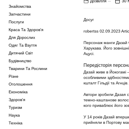
Дозвілля
30 
Знайомства
Запчастини
Досуг
Послуги
Краса Та Здоров'я
robertss
02.09.2023
Artic
Для Дорослих
Персонаж манги Дазай 
Одяг Та Взуття
Харукава. Його зовнішні
Дитячий Світ
Ацусі.
Будівництво
Передісторія персо
Тварини Та Рослини
Дазай живе в Йокогамі —
Різне
особливими здібностями,
кшталт Гільдії та Агнців.
Оголошення
Економіка
Автори зробили Дазая с
Здоров'я
темно-каштанове волосся
кого приваблює його зов
Туризм
Наука
У 14 років Дазай вперш
прийняли в Портову маф
Техніка