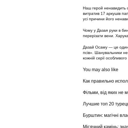
Наш герой ненавидить с
витратив 17 аркушів пап
усі причини його ненави
Чому у Дазая руки в бин
перерізати вени. Харук
Дазай Осаму — це один 
псів». Шанувальники н
кожній серії особливого
You may also like
Как правильно испол
Фільми, від яких не 
Лучшие топ 20 турец
Бурштин: магічні вла
Місячний камінь: зна