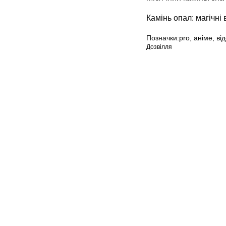
Камінь опал: магічні 
Позначки:
pro
,
аніме
,
ві
Дозвілля