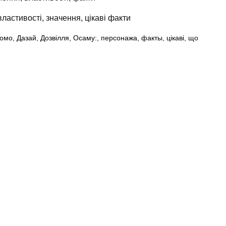
властивості, значення, цікаві факти
домо
,
Дазай
,
Дозвілля
,
Осаму:
,
персонажа
,
факты
,
цікаві
,
що