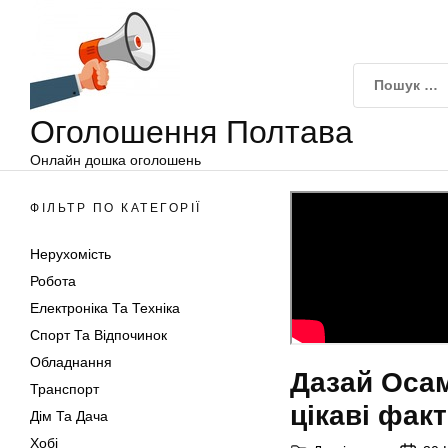
Оголошення
Перейти
Полтава
до
вмісту
Оголошення Полтава
Онлайн дошка оголошень
ФІЛЬТР ПО КАТЕГОРІЇ
Нерухомість
Робота
Електроніка Та Техніка
Спорт Та Відпочинок
Обладнання
Дазай Осам
Транспорт
цікаві фак
Дім Та Дача
Хобі