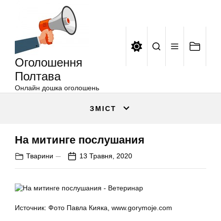
Оголошення
Перейти
Полтава
до
вмісту
Оголошення
Полтава
Онлайн дошка оголошень
ЗМІСТ
На митинге послушания
Тварини
13 Травня, 2020
Источник: Фото Павла Кияка, www.gorymoje.com