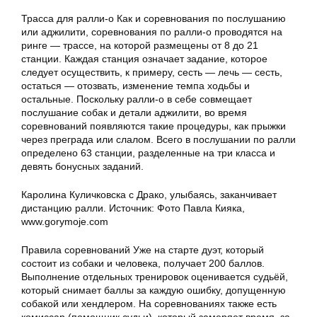
Трасса для ралли-о Как и соревнования по послушанию
или аджилити, соревнования по ралли-о проводятся на
ринге — трассе, на которой размещены от 8 до 21
станции. Каждая станция означает задание, которое
следует осуществить, к примеру, сесть — лечь — сесть,
остаться — отозвать, изменение темпа ходьбы и
остальные. Поскольку ралли-о в себе совмещает
послушание собак и детали аджилити, во время
соревнований появляются такие процедуры, как прыжки
через преграда или слалом. Всего в послушании по ралли
определено 63 станции, разделенные на три класса и
девять бонусных заданий.
Каролина Куличковска с Драко, улыбаясь, заканчивает
дистанцию ралли. Источник: Фото Павла Кияка,
www.gorymoje.com
Правила соревнований Уже на старте дуэт, который
состоит из собаки и человека, получает 200 баллов.
Выполнение отдельных тренировок оценивается судьёй,
который снимает баллы за каждую ошибку, допущенную
собакой или хендлером. На соревнованиях также есть