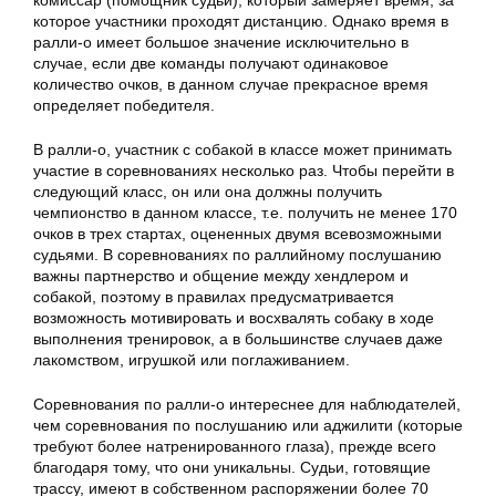
комиссар (помощник судьи), который замеряет время, за
которое участники проходят дистанцию. Однако время в
ралли-о имеет большое значение исключительно в
случае, если две команды получают одинаковое
количество очков, в данном случае прекрасное время
определяет победителя.
В ралли-о, участник с собакой в классе может принимать
участие в соревнованиях несколько раз. Чтобы перейти в
следующий класс, он или она должны получить
чемпионство в данном классе, т.е. получить не менее 170
очков в трех стартах, оцененных двумя всевозможными
судьями. В соревнованиях по раллийному послушанию
важны партнерство и общение между хендлером и
собакой, поэтому в правилах предусматривается
возможность мотивировать и восхвалять собаку в ходе
выполнения тренировок, а в большинстве случаев даже
лакомством, игрушкой или поглаживанием.
Соревнования по ралли-о интереснее для наблюдателей,
чем соревнования по послушанию или аджилити (которые
требуют более натренированного глаза), прежде всего
благодаря тому, что они уникальны. Судьи, готовящие
трассу, имеют в собственном распоряжении более 70