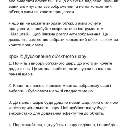
або видаляти ефект тіні. Якщо об’єкт не виділено, будь-які
зміни вплинуть на все зображення, а не на конкретний
об’єкт, з яким ви хочете працювати.
Якщо ви не можете вибрати об’єкт, з яким хочете
працювати, спробуйте скористатися інструментом
«Масштаб», щоб ближче розглянути зображення. Це
дозволить вам легше вибрати конкретний об’єкт, з яким ви
хочете працювати.
Крок 2: Дублювання об’єктного шару
1. Почніть з вибору об’єктного шару, до якого ви хочете
додати тінь. Це можна зробити, натиснувши на шар на
панелі шарів.
2. Клацніть правою кнопкою миші на вибраному шарі і
виберіть «Дублювати шар» зі спадного меню.
3. До панелі шарів буде додано новий шар, який є точною
копією оригінального шару. Цей дублікат шару буде
використано для додавання ефекту тіні до об’єкта.
4. Переконайтеся, що дублікат шару виділено, і перейдіть