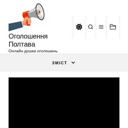
Оголошення
Перейти
Полтава
до
вмісту
Оголошення
Полтава
Онлайн дошка оголошень
ЗМІСТ