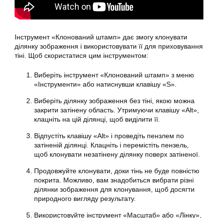
Інструмент «Клонований штамп» дає змогу клонувати
ділянку зображення і використовувати її для приховування
тіні. Щоб скористатися цим інструментом:
Виберіть інструмент «Клонований штамп» з меню
«Інструменти» або натиснувши клавішу «S».
Виберіть ділянку зображення без тіні, якою можна
закрити затінену область. Утримуючи клавішу «Alt»,
клацніть на цій ділянці, щоб виділити її.
Відпустіть клавішу «Alt» і проведіть пензлем по
затіненій ділянці. Клацніть і перемістіть пензель,
щоб клонувати незатінену ділянку поверх затіненої.
Продовжуйте клонувати, доки тінь не буде повністю
покрита. Можливо, вам знадобиться вибрати різні
ділянки зображення для клонування, щоб досягти
природного вигляду результату.
Використовуйте інструмент «Масштаб» або «Лінку»,