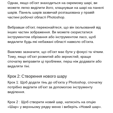
Однак, якщо об’єкт знаходиться на окремому шарі, ви
можете легко виділити його, клацнувши на шарі на панелі
шарів. Панель шарів зазвичай розташована у правій
частині робочої області Photoshop.
Вибравши об’єкт, переконайтеся, що він ізольований від
інших частин зображення. Ви можете скористатися
інструментом обрізання або інструментом ласо, щоб
видалити будь-які небажані області навколо об’єкта.
Важливо зазначити, що об’єкт має бути у фокусі та чітким.
Тому, якщо об’єкт розмитий або зернистий, краще
спочатку виправити ці проблеми, перш ніж додавати або
видаляти тіні.
Крок 2: Створення нового шару
Крок 1: Щоб додати тінь до об’єкта у Photoshop, спочатку
потрібно виділити об’єкт за допомогою інструменту
виділення.
Крок 2 : Щоб створити новий шар, натисніть на опцію
«Шар» у верхньому рядку меню і виберіть «Новий шар».