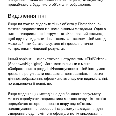
привабливість будь-якого об’єкта чи зображення.
Видалення тіні
Якщо ви хочете видалити тінь з об’єкта у Photoshop, ви
можете скористатися кількома різними методами. Один з
них — використання інструмента «Клонований штамп»,
щоб вручну видалити тінь піксель за пікселем. Цей метод
може зайняти багато часу, але він дозволяє точно
контролювати кінцевий результат.
Інший варіант — скористатися інструментом «Тіні/Світла»
(Shadows/Highlights). Його можна знайти в меню
«Зображення» в розділі «Налаштування». Цей інструмент
дозволяє регулювати яскравість і контрастність тіньових
ділянок зображення, ефективно зменшуючи видимість тіні,
не видаляючи її повністю.
Якщо жоден з цих методів не дає бажаного результату,
можна спробувати скористатися маскою шару. Ця техніка
передбачає створення нового шару над об’єктом,
налаштування непрозорості та режиму накладання для
створення ледь помітного ефекту, а потім використання