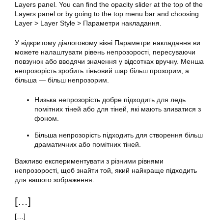
Layers panel. You can find the opacity slider at the top of the
Layers panel or by going to the top menu bar and choosing
Layer > Layer Style > Параметри накладання.
У відкритому діалоговому вікні Параметри накладання ви
можете налаштувати рівень непрозорості, пересуваючи
повзунок або вводячи значення у відсотках вручну. Менша
непрозорість зробить тіньовий шар більш прозорим, а
більша — більш непрозорим.
Низька непрозорість добре підходить для ледь
помітних тіней або для тіней, які мають зливатися з
фоном.
Більша непрозорість підходить для створення більш
драматичних або помітних тіней.
Важливо експериментувати з різними рівнями
непрозорості, щоб знайти той, який найкраще підходить
для вашого зображення.
[…]
[…]