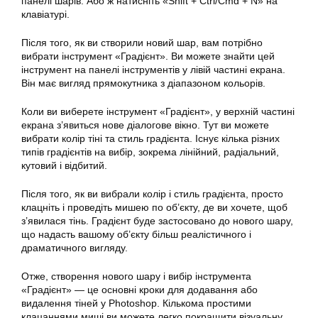
панелі шарів. Або ж натисніть «Shift + Ctrl/Cmd + N» на
клавіатурі.
Після того, як ви створили новий шар, вам потрібно
вибрати інструмент «Градієнт». Ви можете знайти цей
інструмент на панелі інструментів у лівій частині екрана.
Він має вигляд прямокутника з діапазоном кольорів.
Коли ви виберете інструмент «Градієнт», у верхній частині
екрана з’явиться нове діалогове вікно. Тут ви можете
вибрати колір тіні та стиль градієнта. Існує кілька різних
типів градієнтів на вибір, зокрема лінійний, радіальний,
кутовий і відбитий.
Після того, як ви вибрали колір і стиль градієнта, просто
клацніть і проведіть мишею по об’єкту, де ви хочете, щоб
з’явилася тінь. Градієнт буде застосовано до нового шару,
що надасть вашому об’єкту більш реалістичного і
драматичного вигляду.
Отже, створення нового шару і вибір інструмента
«Градієнт» — це основні кроки для додавання або
видалення тіней у Photoshop. Кількома простими
клацаннями миші ви можете легко покращити візуальну