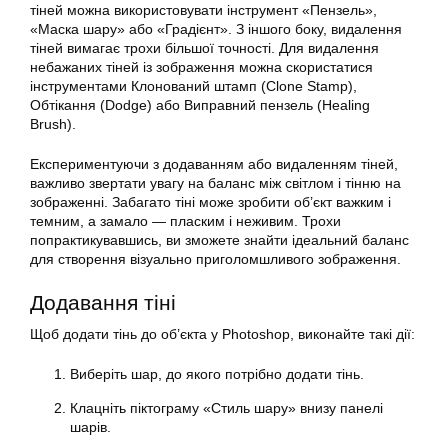
тіней можна використовувати інструмент «Пензель»,
«Маска шару» або «Градієнт». З іншого боку, видалення
тіней вимагає трохи більшої точності. Для видалення
небажаних тіней із зображення можна скористатися
інструментами Клонований штамп (Clone Stamp),
Обтікання (Dodge) або Виправний пензель (Healing
Brush).
Експериментуючи з додаванням або видаленням тіней,
важливо звертати увагу на баланс між світлом і тінню на
зображенні. Забагато тіні може зробити об’єкт важким і
темним, а замало — пласким і неживим. Трохи
попрактикувавшись, ви зможете знайти ідеальний баланс
для створення візуально приголомшливого зображення.
Додавання тіні
Щоб додати тінь до об’єкта у Photoshop, виконайте такі дії:
Виберіть шар, до якого потрібно додати тінь.
Клацніть піктограму «Стиль шару» внизу панелі
шарів.