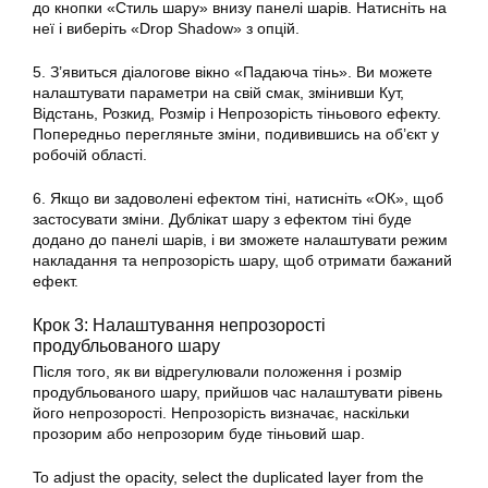
до кнопки «Стиль шару» внизу панелі шарів. Натисніть на
неї і виберіть «Drop Shadow» з опцій.
5. З’явиться діалогове вікно «Падаюча тінь». Ви можете
налаштувати параметри на свій смак, змінивши Кут,
Відстань, Розкид, Розмір і Непрозорість тіньового ефекту.
Попередньо перегляньте зміни, подивившись на об’єкт у
робочій області.
6. Якщо ви задоволені ефектом тіні, натисніть «ОК», щоб
застосувати зміни. Дублікат шару з ефектом тіні буде
додано до панелі шарів, і ви зможете налаштувати режим
накладання та непрозорість шару, щоб отримати бажаний
ефект.
Крок 3: Налаштування непрозорості
продубльованого шару
Після того, як ви відрегулювали положення і розмір
продубльованого шару, прийшов час налаштувати рівень
його непрозорості. Непрозорість визначає, наскільки
прозорим або непрозорим буде тіньовий шар.
To adjust the opacity, select the duplicated layer from the