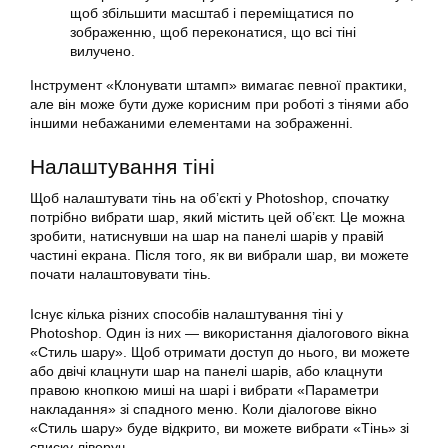
щоб збільшити масштаб і переміщатися по
зображенню, щоб переконатися, що всі тіні
вилучено.
Інструмент «Клонувати штамп» вимагає певної практики,
але він може бути дуже корисним при роботі з тінями або
іншими небажаними елементами на зображенні.
Налаштування тіні
Щоб налаштувати тінь на об’єкті у Photoshop, спочатку
потрібно вибрати шар, який містить цей об’єкт. Це можна
зробити, натиснувши на шар на панелі шарів у правій
частині екрана. Після того, як ви вибрали шар, ви можете
почати налаштовувати тінь.
Існує кілька різних способів налаштування тіні у
Photoshop. Один із них — використання діалогового вікна
«Стиль шару». Щоб отримати доступ до нього, ви можете
або двічі клацнути шар на панелі шарів, або клацнути
правою кнопкою миші на шарі і вибрати «Параметри
накладання» зі спадного меню. Коли діалогове вікно
«Стиль шару» буде відкрито, ви можете вибрати «Тінь» зі
списку ліворуч.