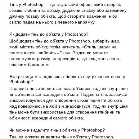
Тінь у Photoshop — це візуальний ефект, який створює
ілюзію глибини та об’єму, додаючи слабку або затемнену
ділянку позаду об’єкта, щоб створити враження, ніби
світло падає на нього з певного напрямку.
Як додати тінь до об’єкта у Photoshop?
Щоб додати тінь до об’єкта у Photoshop, виберіть шар,
який містить об’єкт, потім натисніть «Стиль шару» на
панелі шарів і виберіть «Тінь». Звідси ви можете
налаштувати розмір, непрозорість, кут і відстань тіні за
власним бажанням.
Яка різниця між падаючою тінню та внутрішньою тінню у
Photoshop?
Падаюча тінь з’являється поза об’єктом, тоді як внутрішня
тінь з’являється всередині об’єкта. Падаюча тінь зазвичай
використовується для створення ілюзії підняття об’єкта
над поверхнею, на якій він знаходиться, тоді як внутрішня
тінь може бути використана для створення глибини та
об’ємності всередині самого об’єкта.
Чи можна видалити тінь з об’єкта у Photoshop?
Так, ви можете видалити тінь з об’єкта у Photoshop,