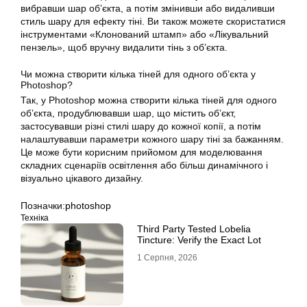
вибравши шар об’єкта, а потім змінивши або видаливши
стиль шару для ефекту тіні. Ви також можете скористатися
інструментами «Клонований штамп» або «Лікувальний
пензель», щоб вручну видалити тінь з об’єкта.
Чи можна створити кілька тіней для одного об’єкта у
Photoshop?
Так, у Photoshop можна створити кілька тіней для одного
об’єкта, продублювавши шар, що містить об’єкт,
застосувавши різні стилі шару до кожної копії, а потім
налаштувавши параметри кожного шару тіні за бажанням.
Це може бути корисним прийомом для моделювання
складних сценаріїв освітлення або більш динамічного і
візуально цікавого дизайну.
Позначки:
photoshop
Техніка
Third Party Tested Lobelia
Tincture: Verify the Exact Lot
1 Серпня, 2026