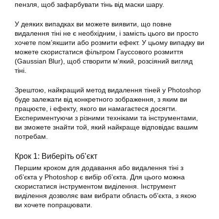
пензля, щоб зафарбувати тінь від маски шару.
У деяких випадках ви можете виявити, що повне
видалення тіні не є необхідним, і замість цього ви просто
хочете пом’якшити або розмити ефект. У цьому випадку ви
можете скористатися фільтром Гауссового розмиття
(Gaussian Blur), щоб створити м’який, розсіяний вигляд
тіні.
Зрештою, найкращий метод видалення тіней у Photoshop
буде залежати від конкретного зображення, з яким ви
працюєте, і ефекту, якого ви намагаєтеся досягти.
Експериментуючи з різними техніками та інструментами,
ви зможете знайти той, який найкраще відповідає вашим
потребам.
Крок 1: Виберіть об’єкт
Першим кроком для додавання або видалення тіні з
об’єкта у Photoshop є вибір об’єкта. Для цього можна
скористатися інструментом виділення. Інструмент
виділення дозволяє вам вибрати область об’єкта, з якою
ви хочете попрацювати.