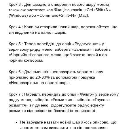
Крок 3 : Для швидкого створення нового шару можна
також скористатися комбінацією клавіш «Ctrl+Shift+N»
(Windows) або «Command+Shift+N» (Mac).
Крок 4 : Коли ви створили новий шар, переконайтеся, що
він виділений на панелі шарів.
Крок 5 : Тепер перейдіть до опції «Редагування» у
верхньому рядку меню, виберіть «Заливка» і виберіть
«Чорний» зі спадного меню, щоб залити новий шар
чорним кольором.
Крок 6 : Далі зменшіть непрозорість чорного шару
приблизно до 20-30% за допомогою повзунка
«Непрозорість» на панелі шарів.
Крок 7 : Нарешті, перейдіть до опції «Фільтр» у верхньому
рядку меню, виберіть «Розмиття» і виберіть «Гаусове
розмиття» з підменю. Відрегулюйте радіус ефекту
розмиття відповідно до бажаної інтенсивності.
Не забудьте назвати новий шар якось описово, що
допоможе вам визначити, що він представляє.