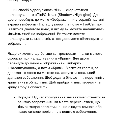
Інший спосіб відрегулювати тінь — скористатися
налаштуванням «Тіні/Світла» (Shadows/Highlights). Для
цього перейдіть до меню «Зображення» у верхній частині
екрана і виберіть «Налаштування», а потім «Тіні/Світла».
З’явиться діалогове вікно, в якому ви можете налаштувати
кількість тіней на зображенні. Ви також можете
налаштувати кількість світла, що допоможе збалансувати
зображення.
Якщо ви хочете ще більше контролювати тінь, ви можете
скористатися налаштуванням «Криві». Для цього
перейдіть до меню «Зображення» і виберіть
«Налаштування», а потім «Криві». З’явиться графік, за
допомогою якого ви можете налаштувати тональний
діапазон зображення. Щоб додати більше тіні, перетягніть
криву вниз в області тіні. Щоб прибрати тінь, перетягніть
криву вгору в області тіні.
Порада: Під час коригування тіні важливо стежити за
рештою зображення. Ви маєте переконатися, що
тінь виглядає реалістично і не є надто темною або
надто світлою порівняно з рештою зображення.