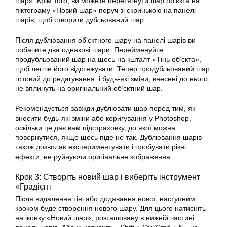
шар». Крім того, ви можете перетягнути шар об’єкта на
піктограму «Новий шар» поруч зі скринькою на панелі
шарів, щоб створити дубльований шар.
Після дублювання об’єктного шару на панелі шарів ви
побачите два однакові шари. Перейменуйте
продубльований шар на щось на кшталт «Тінь об’єкта»,
щоб легше його відстежувати. Тепер продубльований шар
готовий до редагування, і будь-які зміни, внесені до нього,
не вплинуть на оригінальний об’єктний шар.
Рекомендується завжди дублювати шар перед тим, як
вносити будь-які зміни або коригування у Photoshop,
оскільки це дає вам підстраховку, до якої можна
повернутися, якщо щось піде не так. Дублювання шарів
також дозволяє експериментувати і пробувати різні
ефекти, не руйнуючи оригінальне зображення.
Крок 3: Створіть новий шар і виберіть інструмент
«Градієнт
Після видалення тіні або додавання нової, наступним
кроком буде створення нового шару. Для цього натисніть
на іконку «Новий шар», розташовану в нижній частині