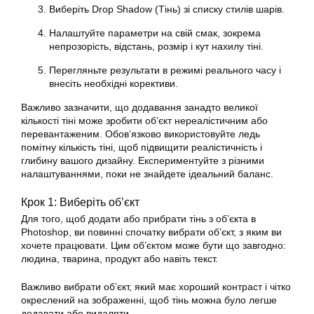
Виберіть Drop Shadow (Тінь) зі списку стилів шарів.
Налаштуйте параметри на свій смак, зокрема
непрозорість, відстань, розмір і кут нахилу тіні.
Перегляньте результати в режимі реального часу і
внесіть необхідні корективи.
Важливо зазначити, що додавання занадто великої
кількості тіні може зробити об’єкт нереалістичним або
перевантаженим. Обов’язково використовуйте ледь
помітну кількість тіні, щоб підвищити реалістичність і
глибину вашого дизайну. Експериментуйте з різними
налаштуваннями, поки не знайдете ідеальний баланс.
Крок 1: Виберіть об’єкт
Для того, щоб додати або прибрати тінь з об’єкта в
Photoshop, ви повинні спочатку вибрати об’єкт, з яким ви
хочете працювати. Цим об’єктом може бути що завгодно:
людина, тварина, продукт або навіть текст.
Важливо вибрати об’єкт, який має хороший контраст і чітко
окреслений на зображенні, щоб тінь можна було легше
додавати або видаляти.