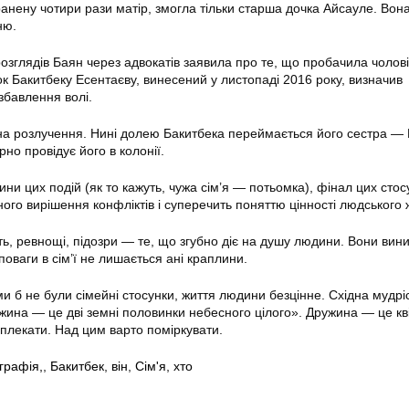
ранену чотири рази матір, змогла тільки старша дочка Айсауле. Вон
ню.
озглядів Баян через адвокатів заявила про те, що пробачила чолові
к Бакитбеку Есентаєву, винесений у листопаді 2016 року, визначив
збавлення волі.
на розлучення. Нині долею Бакитбека переймається його сестра — 
но провідує його в колонії.
ни цих подій (як то кажуть, чужа сім’я — потьомка), фінал цих стос
ого вирішення конфліктів і суперечить поняттю цінності людського 
сть, ревнощі, підозри — те, що згубно діє на душу людини. Вони вин
 поваги в сім’ї не лишається ані краплини.
и б не були сімейні стосунки, життя людини безцінне. Східна мудрі
ужина — це дві земні половинки небесного цілого». Дружина — це кві
 плекати. Над цим варто поміркувати.
ографія,
,
Бакитбек
,
він
,
Сім'я
,
хто