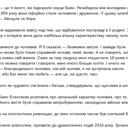
— це ті якості, які підкорили серце Баян. Незабаром між молодими
 1994 року вони офіційно стали чоловіком і дружиною. У цьому шлюб
— Айсауле та Аяра.
е відкривала завісу над тим, що відбувалося насправді в її родині.
му з інтерв’ю вона дала найбільш втішну характеристику своєму чолов
вимоги до чоловіків. Я б сказала — безмежно високі. І завжди були
ч може бути тільки справжній чоловік, який, може, й не говорить, а
за кожен свій вчинок. Саме за таку людину мені пощастило 18 років 
го можна говорити і говорити, мені нічого більше хотіти. І нічого не
 благороднішого чоловіка, ніж мій чоловік, я не зустрічала ніколи.
, або Бог мене так любить — але це, на щастя, так».
ого як чудового сім’янина і батька, стверджувала, що щаслива в шл
 Баян Єсентаєва розповіла про запальний характер чоловіка, про те
йного життя були справжнім випробуванням, своєрідною війною між
у на патологічних ревнощах, до яких останнім часом був схильний Б
іплене алкоголем, призвело до драматичних подій 2016 року. Зупин