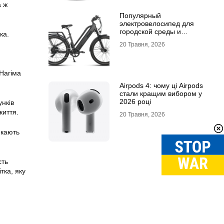
а ж
Популярный
электровелосипед для
городской среды и
ка.
топовый электросамокат:
20 Травня, 2026
почему их выбирают
Нагіма
Airpods 4: чому ці Airpods
стали кращим вибором у
2026 році
унків
життя.
20 Травня, 2026
икають
сть
тка, яку