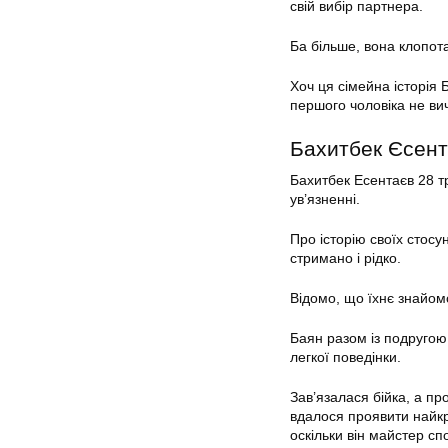
свій вибір партнера.
Ба більше, вона клопот
Хоч ця сімейна історія 
першого чоловіка не ви
Бахитбек Єсен
Бахитбек Есентаєв 28 тр
ув’язненні.
Про історію своїх стосу
стримано і рідко.
Відомо, що їхнє знайом
Баян разом із подругою
легкої поведінки.
Зав’язалася бійка, а п
вдалося проявити найкр
оскільки він майстер с