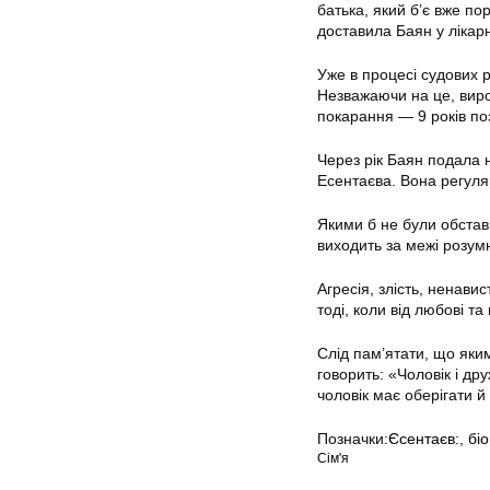
батька, який б’є вже по
доставила Баян у лікар
Уже в процесі судових р
Незважаючи на це, виро
покарання — 9 років по
Через рік Баян подала 
Есентаєва. Вона регуляр
Якими б не були обстави
виходить за межі розумн
Агресія, злість, ненави
тоді, коли від любові та
Слід пам’ятати, що яким
говорить: «Чоловік і др
чоловік має оберігати й
Позначки:
Єсентаєв:
,
бі
Сім'я