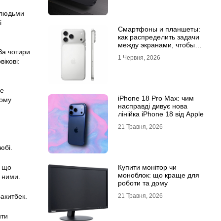
 людьми
і
Смартфоны и планшеты:
как распределить задачи
между экранами, чтобы
 За чотири
все успевать
1 Червня, 2026
ікові:
ле
iPhone 18 Pro Max: чим
тому
насправді дивує нова
лінійка iPhone 18 від Apple
21 Травня, 2026
юбі.
Купити монітор чи
, що
моноблок: що краще для
 ними.
роботи та дому
21 Травня, 2026
акитбек.
ити