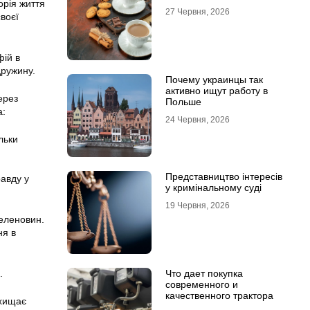
орія життя
27 Червня, 2026
своєї
фій в
дружину.
Почему украинцы так
активно ищут работу в
ерез
Польше
а:
24 Червня, 2026
льки
Представництво інтересів
авду у
у кримінальному суді
19 Червня, 2026
теленовин.
ня в
Что дает покупка
.
современного и
качественного трактора
ахищає