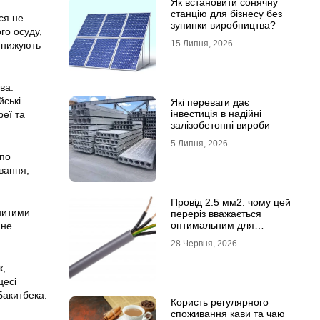
Як встановити сонячну
станцію для бізнесу без
ся не
зупинки виробництва?
го осуду,
15 Липня, 2026
ринижують
ва.
йські
Які переваги дає
інвестиція в надійні
реї та
залізобетонні вироби
5 Липня, 2026
 по
вання,
Провід 2.5 мм2: чому цей
енитими
переріз вважається
оптимальним для
 не
побутової електромережі
28 Червня, 2026
к,
цесі
Бакитбека.
Користь регулярного
споживання кави та чаю