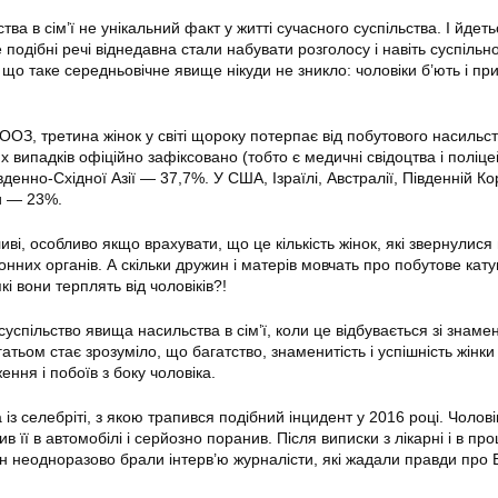
ва в сім’ї не унікальний факт у житті сучасного суспільства. І йдеть
е подібні речі віднедавна стали набувати розголосу і навіть суспільно
о, що таке середньовічне явище нікуди не зникло: чоловіки б’ють і п
ОЗ, третина жінок у світі щороку потерпає від побутового насильст
их випадків офіційно зафіксовано (тобто є медичні свідоцтва і поліце
вденно-Східної Азії — 37,7%. У США, Ізраїлі, Австралії, Південній Ко
и — 23%.
і, особливо якщо врахувати, що це кількість жінок, які звернулися
нних органів. А скільки дружин і матерів мовчать про побутове кату
і вони терплять від чоловіків?!
успільство явища насильства в сім’ї, коли це відбувається зі знам
тьом стає зрозуміло, що багатство, знаменитість і успішність жінки
ення і побоїв з боку чоловіка.
з селебріті, з якою трапився подібний інцидент у 2016 році. Чолові
 її в автомобілі і серйозно поранив. Після виписки з лікарні і в про
ян неодноразово брали інтерв’ю журналісти, які жадали правди про 