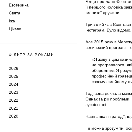
Якщо про Баян Єсентаєву
Езотерика
її першого чоловіка зав
іменитої дружини.
Свята
Їжа
Тривалий час Єсентаєв 
Цікаве
Інстаграм. Було відомо,
Але 2015 року в Мережу 
величезний програш. Тод
ФІЛЬТР ЗА РОКАМИ
«Я живу з цим казино
не програвалося, як
2026
обережним. Я розуміл
професійний гравець
2025
своєму сімейному жи
2024
2023
Тоді вона доклала макс
Однак за рік проблеми, 
2022
суспільстві.
2021
2020
Навіть після трагедії, 
І її можна зрозуміти, о