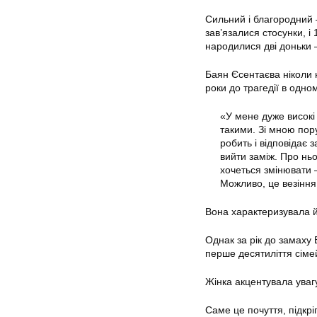
Сильний і благородний 
зав’язалися стосунки, і
народилися дві доньки 
Баян Єсентаєва ніколи н
роки до трагедії в одно
«У мене дуже високі 
такими. Зі мною пору
робить і відповідає 
вийти заміж. Про ньо
хочеться змінювати —
Можливо, це везіння
Вона характеризувала й
Однак за рік до замаху
перше десятиліття сіме
Жінка акцентувала уваг
Саме це почуття, підкр