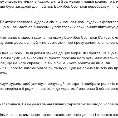
 знають не тільки в Казахстані, а й за межами нашої країни, то іст
жди була загадкою для публіки. Бахитбек Єсентаєв перебував у тіні 
Бакитбек вважався чудовим сім’янином, батьком, судячи з фотогра
 що він займається бізнесом і у всіх творчих починаннях підтримує 
потрапило відео з казино, на якому Бакитбек Єсентаєв б’є круп’є ч
і Баян довелося публічно розповісти про ігрову залежність чоловік
 вже 22 роки. За ці роки я звикла до цих виграшів і програшів. Що ті
і тільки суми не виносили. Я просто просила його бути максимально
а, що це його справа, що він більше нічого робити не вміє, він
. Я… просто заплющувала очі та вуха, щоб не приймати всю цю пр
тті».
имум зусиль, щоб уникнути репутаційних втрат і прибрати ролик із 
які визріли в її родині, призвели до жорстокої розправи й обговорен
що трапилася, Баян уникала негативних характеристик щодо чоловіка
скільки вона таким чином прагне захистити своїх доньок і зрештою з