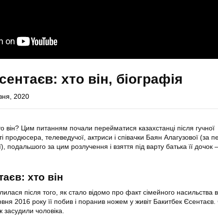
сентаєв: хто він, біографія
вня, 2020
о він? Цим питанням почали перейматися казахстанці після гучної
ті продюсера, телеведучої, актриси і співачки Баян Алагузової (за 
, подальшого за цим розлучення і взяття під варту батька її дочок
аєв: хто він
илася після того, як стало відомо про факт сімейного насильства в 
вня 2016 року її побив і поранив ножем у живіт Бакитбек Єсентаєв.
 ж засудили чоловіка.