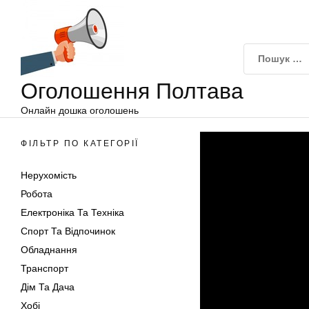
Оголошення
Перейти
Полтава
до
вмісту
Оголошення Полтава
Онлайн дошка оголошень
ФІЛЬТР ПО КАТЕГОРІЇ
Нерухомість
Робота
Електроніка Та Техніка
Спорт Та Відпочинок
Обладнання
Транспорт
Дім Та Дача
Хобі