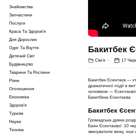
Знайомства
Запчастини
Послуги
Краса Та Здоров'я
Для Дорослих
Бакитбек Є
Одяг Та Взуття
Дитячий Світ
Сім'я
17 Чер
Будівництво
Тварини Та Рослини
Бакитбек Єсентаєв — хт
Різне
драматичної події в жит
Оголошення
чоловіком — Єсентаєвої)
Економіка
Бакитбека Єсентаєва.
Здоров'я
Бакитбек Єсент
Туризм
Громадська думка розділ
Наука
Баян Єсентаєвої: 10 чер
Техніка
звинуватили жінку, інші