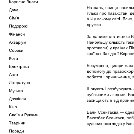
Корисно Знати
На жаль, явище насильст
Дача
тільки про Казахстан, д
Сім'я
а й у всьому світі. Ясн
дружин.
Подорожі
Фінанси
За даними статистики ВО
Акваріум
Найбільшу кількість так
протоколи) у країнах Пі
Собаки
країнах Західної Європ
Коти
Безумовно, цифри жахлив
Електрика
допомогу до правоохоро
Авто
побиття і приниження, як
Література
Шокують і розбурхують с
Музика
публічними людьми. Бага
Дозвілля
захищають її від приниж
Кіно
Баян Єсентаєва — одна і
Своїми Руками
Бахитбек Єсентаєв, побив
Тварини
судових розглядів у Ба
Поради