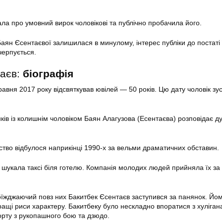
ала про умовний вирок чоловікові та публічно пробачила його.
Баян Єсентаєвої залишилася в минулому, інтерес публіки до постаті 
черпується.
таєв:
біографія
авня 2017 року відсвяткував ювілей — 50 років. Цю дату чоловік зус
нків із колишнім чоловіком Баян Алагузова (Есентаєва) розповідає д
ство відбулося наприкінці 1990-х за вельми драматичних обставин.
 шукала таксі біля готелю. Компанія молодих людей прийняла їх за 
роїжджаючий повз них Бакитбек Єсентаєв заступився за панянок. Йо
ащі риси характеру. Бакитбеку було нескладно впоратися з хуліган
порту з рукопашного бою та дзюдо.