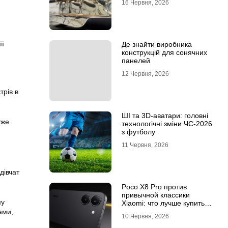
16 Червня, 2026
її
Де знайти виробника
конструкцій для сонячних
панелей
12 Червня, 2026
трів в
ШІ та 3D-аватари: головні
уже
технологічні зміни ЧС-2026
з футболу
11 Червня, 2026
дівчат
Poco X8 Pro против
привычной классики
му
Xiaomi: что лучше купить
под ваш стиль жизни
ами,
10 Червня, 2026