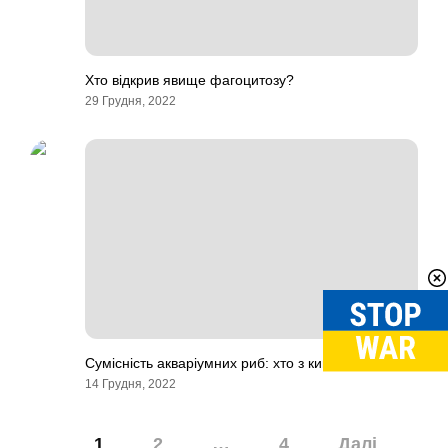
Хто відкрив явище фагоцитозу?
29 Грудня, 2022
Сумісність акваріумних риб: хто з ким уживається?
14 Грудня, 2022
Навігація
1
2
…
4
Далі