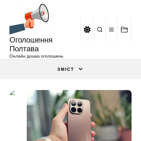
Оголошення
Перейти
Полтава
до
вмісту
Оголошення
Полтава
Онлайн дошка оголошень
ЗМІСТ