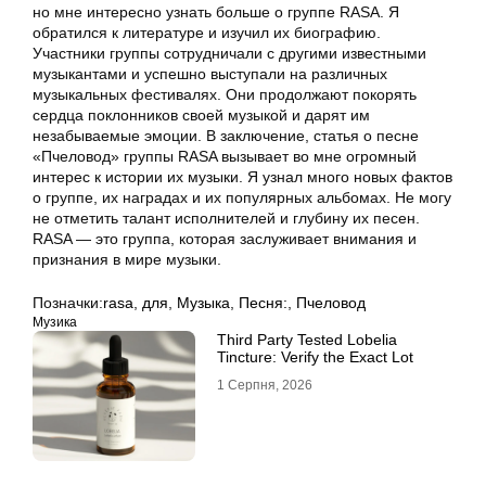
но мне интересно узнать больше о группе RASA. Я
обратился к литературе и изучил их биографию.
Участники группы сотрудничали с другими известными
музыкантами и успешно выступали на различных
музыкальных фестивалях. Они продолжают покорять
сердца поклонников своей музыкой и дарят им
незабываемые эмоции. В заключение, статья о песне
«Пчеловод» группы RASA вызывает во мне огромный
интерес к истории их музыки. Я узнал много новых фактов
о группе, их наградах и их популярных альбомах. Не могу
не отметить талант исполнителей и глубину их песен.
RASA — это группа, которая заслуживает внимания и
признания в мире музыки.
Позначки:
rasa
,
для
,
Музыка
,
Песня:
,
Пчеловод
Музика
Third Party Tested Lobelia
Tincture: Verify the Exact Lot
1 Серпня, 2026