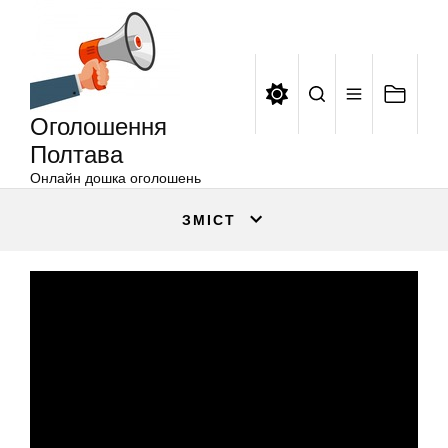
Оголошення
Перейти
Полтава
до
вмісту
Оголошення
Полтава
Онлайн дошка оголошень
ЗМІСТ