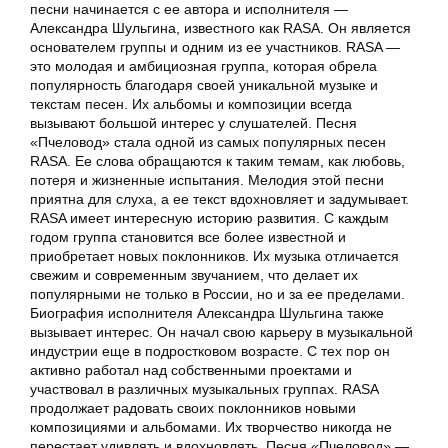
песни начинается с ее автора и исполнителя —
Александра Шульгина, известного как RASA. Он является
основателем группы и одним из ее участников. RASA —
это молодая и амбициозная группа, которая обрела
популярность благодаря своей уникальной музыке и
текстам песен. Их альбомы и композиции всегда
вызывают большой интерес у слушателей. Песня
«Пчеловод» стала одной из самых популярных песен
RASA. Ее слова обращаются к таким темам, как любовь,
потеря и жизненные испытания. Мелодия этой песни
приятна для слуха, а ее текст вдохновляет и задумывает.
RASA имеет интересную историю развития. С каждым
годом группа становится все более известной и
приобретает новых поклонников. Их музыка отличается
свежим и современным звучанием, что делает их
популярными не только в России, но и за ее пределами.
Биография исполнителя Александра Шульгина также
вызывает интерес. Он начал свою карьеру в музыкальной
индустрии еще в подростковом возрасте. С тех пор он
активно работал над собственными проектами и
участвовал в различных музыкальных группах. RASA
продолжает радовать своих поклонников новыми
композициями и альбомами. Их творчество никогда не
перестает удивлять и вдохновлять. Песня «Пчеловод» —