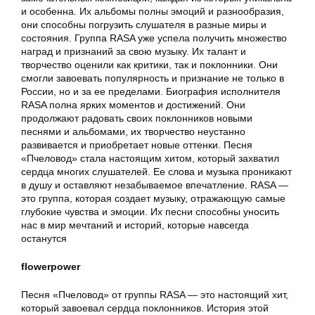
и особенна. Их альбомы полны эмоций и разнообразия,
они способны погрузить слушателя в разные миры и
состояния. Группа RASA уже успела получить множество
наград и признаний за свою музыку. Их талант и
творчество оценили как критики, так и поклонники. Они
смогли завоевать популярность и признание не только в
России, но и за ее пределами. Биография исполнителя
RASA полна ярких моментов и достижений. Они
продолжают радовать своих поклонников новыми
песнями и альбомами, их творчество неустанно
развивается и приобретает новые оттенки. Песня
«Пчеловод» стала настоящим хитом, который захватил
сердца многих слушателей. Ее слова и музыка проникают
в душу и оставляют незабываемое впечатление. RASA —
это группа, которая создает музыку, отражающую самые
глубокие чувства и эмоции. Их песни способны уносить
нас в мир мечтаний и историй, которые навсегда
останутся
flowerpower
Песня «Пчеловод» от группы RASA — это настоящий хит,
который завоевал сердца поклонников. История этой