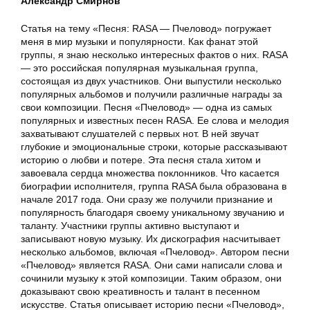
Александр Смирнов
Статья на тему «Песня: RASA — Пчеловод» погружает
меня в мир музыки и популярности. Как фанат этой
группы, я знаю несколько интересных фактов о них. RASA
— это российская популярная музыкальная группа,
состоящая из двух участников. Они выпустили несколько
популярных альбомов и получили различные награды за
свои композиции. Песня «Пчеловод» — одна из самых
популярных и известных песен RASA. Ее слова и мелодия
захватывают слушателей с первых нот. В ней звучат
глубокие и эмоциональные строки, которые рассказывают
историю о любви и потере. Эта песня стала хитом и
завоевала сердца множества поклонников. Что касается
биографии исполнителя, группа RASA была образована в
начале 2017 года. Они сразу же получили признание и
популярность благодаря своему уникальному звучанию и
таланту. Участники группы активно выступают и
записывают новую музыку. Их дискография насчитывает
несколько альбомов, включая «Пчеловод». Автором песни
«Пчеловод» является RASA. Они сами написали слова и
сочинили музыку к этой композиции. Таким образом, они
доказывают свою креативность и талант в песенном
искусстве. Статья описывает историю песни «Пчеловод»,