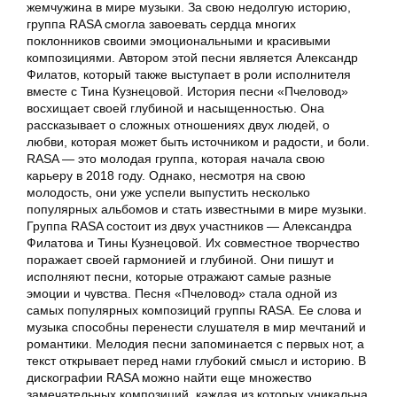
жемчужина в мире музыки. За свою недолгую историю,
группа RASA смогла завоевать сердца многих
поклонников своими эмоциональными и красивыми
композициями. Автором этой песни является Александр
Филатов, который также выступает в роли исполнителя
вместе с Тина Кузнецовой. История песни «Пчеловод»
восхищает своей глубиной и насыщенностью. Она
рассказывает о сложных отношениях двух людей, о
любви, которая может быть источником и радости, и боли.
RASA — это молодая группа, которая начала свою
карьеру в 2018 году. Однако, несмотря на свою
молодость, они уже успели выпустить несколько
популярных альбомов и стать известными в мире музыки.
Группа RASA состоит из двух участников — Александра
Филатова и Тины Кузнецовой. Их совместное творчество
поражает своей гармонией и глубиной. Они пишут и
исполняют песни, которые отражают самые разные
эмоции и чувства. Песня «Пчеловод» стала одной из
самых популярных композиций группы RASA. Ее слова и
музыка способны перенести слушателя в мир мечтаний и
романтики. Мелодия песни запоминается с первых нот, а
текст открывает перед нами глубокий смысл и историю. В
дискографии RASA можно найти еще множество
замечательных композиций, каждая из которых уникальна