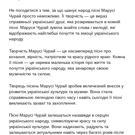
Не погодитися з тим, за що шанує народ пісні Марусі
Чурай просто неможливо. Її творчість — це вираз
справжньої української душі, яка розкривається в кожній
пісні. Маруся Чурай зуміла знайти слова і мелодії, які
відображають найглибші почуття та емоції українського
народу.
Творчість Марусі Чурай — це насамперед пісні про
кохання, вірність, патріотизм та красу рідного краю. Кожна
її пісня — це окрема маленька історія про життя та
почуття українського народу, яка зачаровує своєю
музичністю та силою.
Творець пісень Марусі Чурай зробив величезний внесок у
розвиток української культури та музики. Вона стала
справжньою легендою свого часу і навіть сьогодні її пісні
викликають захват та захоплення.
Пісні Марусі Чурай залишаться назавжди в серцях
українського народу, символізуючи красу та силу
української культури. Вони надихають, радують та
залишаються актуальними навіть через багато років після