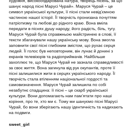
художня, високообдарована натура, творець пісень, за що
шанує народ пісні Марусі Чурай». Маруся Чурай – це
символ української культури, її пісні стали невід’ємною
частиною нашої історії. Її творчість пронизана почуттям
патріотизму та любові до рідного краю. Вона вміла
передати в піснях душу народу, його радість, біль, тугу.
Маруся Чурай була справжньою майстринею в слові, її
тексти збагачували нашу українську мову. Вона змогла
заповнити свої пісні глибоким змістом, що рухає серця
людей. Її голос був неповторним, він лунає й донині з
екранів телевізорів та радіоприймачів. Найбільше
захоплює те, що Маруся Чурай не зазнала справедливості
за своє життя. Вона загинула від рук окупантів, проте її
пісні залишилися жити в серцях українського народу. Її
творчість стала втіленням національної гордості та
самовизначення. Маруся Чурай залишила по собі
незабутнє спадщина: її пісні – це скарб української
культури. Вони допомагають нам пам’ятати про наші
коріння, про те, хто ми є. Тому ми шануємо пісні Марусі
Чурай, бо вони зберігають нашу ідентичність та надихають
на подвиги.
sweet_girl