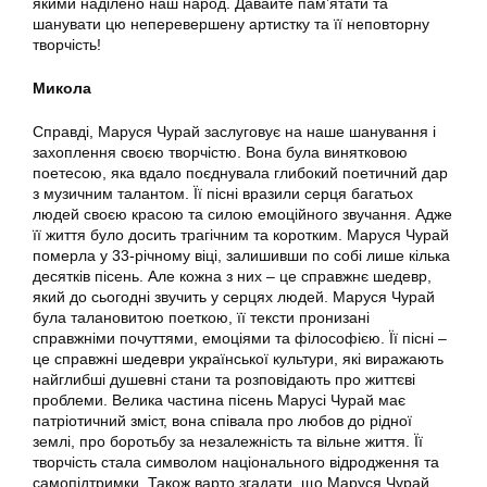
якими наділено наш народ. Давайте пам’ятати та
шанувати цю неперевершену артистку та її неповторну
творчість!
Микола
Справді, Маруся Чурай заслуговує на наше шанування і
захоплення своєю творчістю. Вона була винятковою
поетесою, яка вдало поєднувала глибокий поетичний дар
з музичним талантом. Її пісні вразили серця багатьох
людей своєю красою та силою емоційного звучання. Адже
її життя було досить трагічним та коротким. Маруся Чурай
померла у 33-річному віці, залишивши по собі лише кілька
десятків пісень. Але кожна з них – це справжнє шедевр,
який до сьогодні звучить у серцях людей. Маруся Чурай
була талановитою поеткою, її тексти пронизані
справжніми почуттями, емоціями та філософією. Її пісні –
це справжні шедеври української культури, які виражають
найглибші душевні стани та розповідають про життєві
проблеми. Велика частина пісень Марусі Чурай має
патріотичний зміст, вона співала про любов до рідної
землі, про боротьбу за незалежність та вільне життя. Її
творчість стала символом національного відродження та
самопідтримки. Також варто згадати, що Маруся Чурай