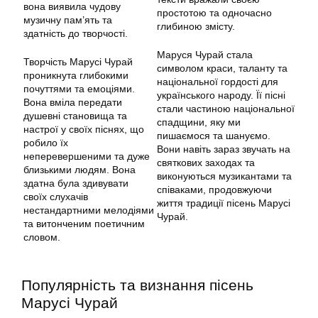
вона виявила чудову
простотою та одночасно
музичну пам’ять та
глибиною змісту.
здатність до творчості.
Маруся Чурай стала
Творчість Марусі Чурай
символом краси, таланту та
проникнута глибокими
національної гордості для
почуттями та емоціями.
українського народу. Її пісні
Вона вміла передати
стали частиною національної
душевні становища та
спадщини, яку ми
настрої у своїх піснях, що
пишаємося та шануємо.
робило їх
Вони навіть зараз звучать на
неперевершеними та дуже
святкових заходах та
близькими людям. Вона
виконуються музикантами та
здатна була здивувати
співаками, продовжуючи
своїх слухачів
життя традиції пісень Марусі
нестандартними мелодіями
Чурай.
та витонченим поетичним
словом.
Популярність та визнання пісень
Марусі Чурай