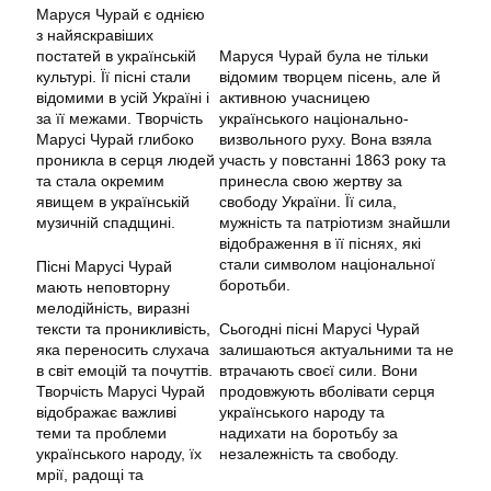
Маруся Чурай є однією
з найяскравіших
постатей в українській
Маруся Чурай була не тільки
культурі. Її пісні стали
відомим творцем пісень, але й
відомими в усій Україні і
активною учасницею
за її межами. Творчість
українського національно-
Марусі Чурай глибоко
визвольного руху. Вона взяла
проникла в серця людей
участь у повстанні 1863 року та
та стала окремим
принесла свою жертву за
явищем в українській
свободу України. Її сила,
музичній спадщині.
мужність та патріотизм знайшли
відображення в її піснях, які
стали символом національної
Пісні Марусі Чурай
боротьби.
мають неповторну
мелодійність, виразні
тексти та проникливість,
Сьогодні пісні Марусі Чурай
яка переносить слухача
залишаються актуальними та не
в світ емоцій та почуттів.
втрачають своєї сили. Вони
Творчість Марусі Чурай
продовжують вболівати серця
відображає важливі
українського народу та
теми та проблеми
надихати на боротьбу за
українського народу, їх
незалежність та свободу.
мрії, радощі та