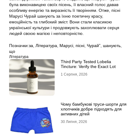
була виконавицею своїх пісень, її власний голос давав
особливу енергію та виразність її творінням. Отже, пісні
Марусі Чурай шанують за їхню поетичну красу,
емоційність та глибокий зміст. Вони стали класикою
української культури і продовжують захоплювати серця
людей своєю магією і неповторністю.
Позначки:
за
,
Література
,
Марусі
,
пісні
,
Чурай”
,
шанують
,
що
Література
Third Party Tested Lobelia
Tincture: Verify the Exact Lot
1 Серпня, 2026
Чому бамбукові труси-шорти для
хлопчиків добре підходять для
активних дітей
30 Липня, 2026