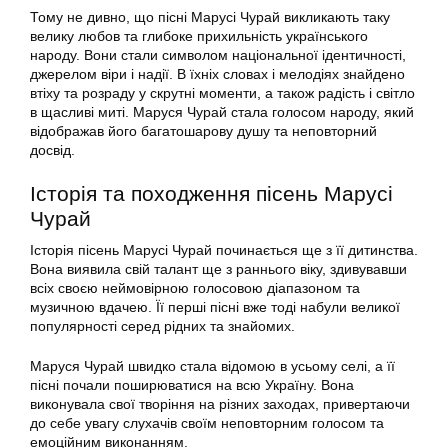
Тому не дивно, що пісні Марусі Чурай викликають таку
велику любов та глибоке прихильність українського
народу. Вони стали символом національної ідентичності,
джерелом віри і надії. В їхніх словах і мелодіях знайдено
втіху та розраду у скрутні моменти, а також радість і світло
в щасливі миті. Маруся Чурай стала голосом народу, який
відображав його багатошарову душу та неповторний
досвід.
Історія та походження пісень Марусі
Чурай
Історія пісень Марусі Чурай починається ще з її дитинства.
Вона виявила свій талант ще з раннього віку, здивувавши
всіх своєю неймовірною голосовою діапазоном та
музичною вдачею. Її перші пісні вже тоді набули великої
популярності серед рідних та знайомих.
Маруся Чурай швидко стала відомою в усьому селі, а її
пісні почали поширюватися на всю Україну. Вона
виконувала свої творіння на різних заходах, привертаючи
до себе увагу слухачів своїм неповторним голосом та
емоційним виконанням.