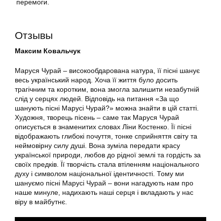
перемоги.
Отзывы
Максим Ковальчук
Маруся Чурай – високообдарована натура, її пісні шанує
весь український народ. Хоча її життя було досить
трагічним та коротким, вона змогла залишити незабутній
слід у серцях людей. Відповідь на питання «За що
шанують пісні Марусі Чурай?» можна знайти в цій статті.
Художня, творець пісень – саме так Маруся Чурай
описується в знаменитих словах Ліни Костенко. Її пісні
відображають глибокі почуття, тонке сприйняття світу та
неймовірну силу душі. Вона зуміла передати красу
української природи, любов до рідної землі та гордість за
своїх предків. Її творчість стала втіленням національного
духу і символом національної ідентичності. Тому ми
шануємо пісні Марусі Чурай – вони нагадують нам про
наше минуле, надихають наші серця і вкладають у нас
віру в майбутнє.