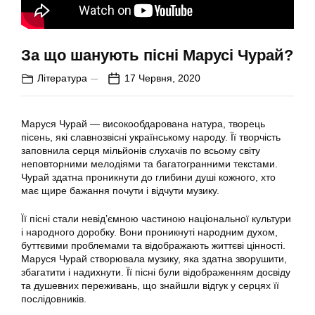
За що шанують пісні Марусі Чурай?
Література
17 Червня, 2020
Маруся Чурай — високообдарована натура, творець
пісень, які славнозвісні українському народу. Її творчість
заповнила серця мільйонів слухачів по всьому світу
неповторними мелодіями та багатогранними текстами.
Чурай здатна проникнути до глибини душі кожного, хто
має щире бажання почути і відчути музику.
Її пісні стали невід’ємною частиною національної культури
і народного доробку. Вони проникнуті народним духом,
буттєвими проблемами та відображають життєві цінності.
Маруся Чурай створювала музику, яка здатна зворушити,
збагатити і надихнути. Її пісні були відображенням досвіду
та душевних переживань, що знайшли відгук у серцях її
послідовників.