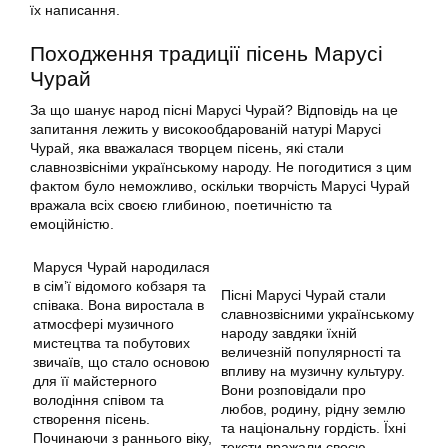
їх написання.
Походження традиції пісень Марусі
Чурай
За що шанує народ пісні Марусі Чурай? Відповідь на це
запитання лежить у високообдарованій натурі Марусі
Чурай, яка вважалася творцем пісень, які стали
славнозвісніми українському народу. Не погодитися з цим
фактом було неможливо, оскільки творчість Марусі Чурай
вражала всіх своєю глибиною, поетичністю та
емоційністю.
Маруся Чурай народилася
в сім’ї відомого кобзаря та
Пісні Марусі Чурай стали
співака. Вона виростала в
славнозвісними українському
атмосфері музичного
народу завдяки їхній
мистецтва та побутових
величезній популярності та
звичаїв, що стало основою
впливу на музичну культуру.
для її майстерного
Вони розповідали про
володіння співом та
любов, родину, рідну землю
створення пісень.
та національну гордість. Їхні
Починаючи з раннього віку,
тексти вражали своєю