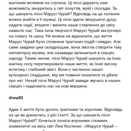
магічним впливом на слухача. Ці пісні дарують нам
можливість зануритись у світ почуттів, мрій і спогадів. За
що шанують пісні Марусі Чурай? Відповідь на це питання
можна знайти в її музиці. Ці пісні здатні зворушити душу,
надати надії, втішити і змінити наше ставлення до світу
навколо нас. Така сила творчості Марусі Чурай заслуговує
на повагу та шану. Не можна не відзначити, що життя
Марусі Чурай було сповнене трагічних подій і невдач. Але
саме завдяки цим складнощам, вона змогла створити таку
неповторну музику, яка назавжди залишиться в серцях
народу. Таким чином, пісні Марусі Чурай шанують за їхню
магічну силу перетворювати наше життя, за їхню високу
естетику і глибокий зміст. Вони є частиною нашої
культурної спадщини, яку ми повинні пишатися та дбати
про неї. Нехай пісні Марусі Чурай завжди звучать в наших
серцях і надихають нас на нові вершини.
dima93
Адже її життя було досить трагічним та коротким. Відповідь
на це ви дізнаєтесь з цієї статті. За що шанують пісні
Марусі Чурай? Хочеться почати влучними словами
знаменитої на весь світ Ліни Костенко: «Маруся Чурай –