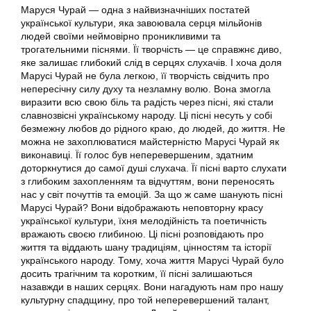
Маруся Чурай — одна з найвизначніших постатей
української культури, яка завоювала серця мільйонів
людей своїми неймовірно проникливими та
трогательними піснями. Її творчість — це справжнє диво,
яке залишає глибокий слід в серцях слухачів. І хоча доля
Марусі Чурай не була легкою, її творчість свідчить про
непересічну силу духу та незламну волю. Вона змогла
виразити всю свою біль та радість через пісні, які стали
славнозвісні українському народу. Ці пісні несуть у собі
безмежну любов до рідного краю, до людей, до життя. Не
можна не захоплюватися майстерністю Марусі Чурай як
виконавиці. Її голос був неперевершеним, здатним
доторкнутися до самої душі слухача. Її пісні варто слухати
з глибоким захопленням та відчуттям, вони переносять
нас у світ почуттів та емоцій. За що ж саме шанують пісні
Марусі Чурай? Вони відображають неповторну красу
української культури, їхня мелодійність та поетичність
вражають своєю глибиною. Ці пісні розповідають про
життя та віддають шану традиціям, цінностям та історії
українського народу. Тому, хоча життя Марусі Чурай було
досить трагічним та коротким, її пісні залишаються
назавжди в наших серцях. Вони нагадують нам про нашу
культурну спадщину, про той неперевершений талант,