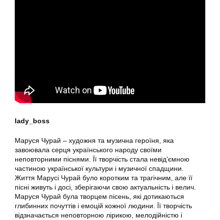
lady_boss
Маруся Чурай – художня та музична героїня, яка
завоювала серця українського народу своїми
неповторними піснями. Її творчість стала невід’ємною
частиною української культури і музичної спадщини.
Життя Марусі Чурай було коротким та трагічним, але її
пісні живуть і досі, зберігаючи свою актуальність і велич.
Маруся Чурай була творцем пісень, які дотикаються
глибинних почуттів і емоцій кожної людини. Її творчість
відзначається неповторною лірикою, мелодійністю і