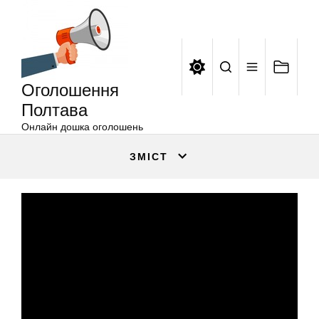
Оголошення
Перейти
Полтава
до
вмісту
Оголошення
Полтава
Онлайн дошка оголошень
ЗМІСТ