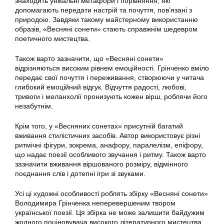
знаходить унікальні метафори і порівняння, які
допомагають передати настрій та почуття, пов’язані з
природою. Завдяки такому майстерному використанню
образів, «Весняні сонети» стають справжнім шедевром
поетичного мистецтва.
Також варто зазначити, що «Весняні сонети»
відрізняються високим рівнем емоційності. Грінченко вміло
передає свої почуття і переживання, створюючи у читача
глибокий емоційний відгук. Відчуття радості, любові,
тривоги і меланхолії пронизують кожен вірш, роблячи його
незабутнім.
Крім того, у «Весняних сонетах» присутній багатий
вживання стилістичних засобів. Автор використовує різні
ритмічні фігури, зокрема, анафору, паралелізм, епіфору,
що надає поезії особливого звучання і ритму. Також варто
зазначити вживання віршованого розміру, відмінного
поєднання слів і дотепні ігри зі звуками.
Усі ці художні особливості роблять збірку «Весняні сонети»
Володимира Грінченка неперевершеним твором
української поезії. Ця збірка не може залишити байдужим
жодного поціновувача високого літературного мистецтва.