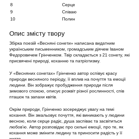
8
Серце
9
Співаю
10
Полин
Опис змісту твору
Збірка поезій «Весняні сонети» написана видатним
українським письменником, громадським діячем Іваном
Федоровичем Грінченком. Твір складається з 21 сонету, які
присвячені природі, коханню та патріотизму.
У «Весняних сонетах» Грінченко автор оспівує красу
природи весняного періоду, її вплив на почуття та емоції
людини. Він зображує пробудження природи після
зимового спокою, описує розквіт різної рослинності, спів
пташок та запахи квітів.
Окрім природи, Грінченко зосереджує увагу на темі
кохання. Він змальовує почуття, які виникають у людини
весною, коли серце радіє, душа заспіває та засвітиться
любов’ю. Автор розповідає про сильні емоції, про те, як
кохання може змінити людину та приносити радість у її
життя.