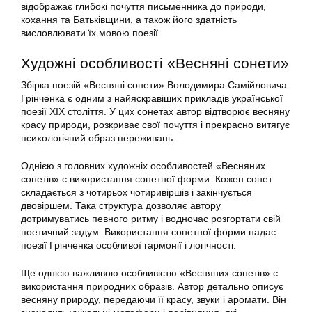
відображає глибокі почуття письменника до природи,
кохання та Батьківщини, а також його здатність
висловлювати їх мовою поезії.
Художні особливості «Весняні сонети»
Збірка поезій «Весняні сонети» Володимира Самійловича
Грінченка є одним з найяскравіших прикладів української
поезії XIX століття. У цих сонетах автор відтворює весняну
красу природи, розкриває свої почуття і прекрасно витягує
психологічний образ переживань.
Однією з головних художніх особливостей «Весняних
сонетів» є використання сонетної форми. Кожен сонет
складається з чотирьох чотиривіршів і закінчується
двовіршем. Така структура дозволяє автору
дотримуватись певного ритму і водночас розгортати свій
поетичний задум. Використання сонетної форми надає
поезії Грінченка особливої гармонії і логічності.
Ще однією важливою особливістю «Весняних сонетів» є
використання природних образів. Автор детально описує
весняну природу, передаючи її красу, звуки і аромати. Він