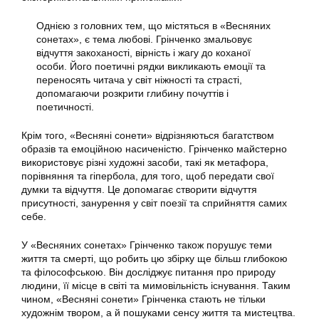
Однією з головних тем, що містяться в «Весняних
сонетах», є тема любові. Грінченко змальовує
відчуття закоханості, вірність і жагу до коханої
особи. Його поетичні рядки викликають емоції та
переносять читача у світ ніжності та страсті,
допомагаючи розкрити глибину почуттів і
поетичності.
Крім того, «Весняні сонети» відрізняються багатством
образів та емоційною насиченістю. Грінченко майстерно
використовує різні художні засоби, такі як метафора,
порівняння та гіпербола, для того, щоб передати свої
думки та відчуття. Це допомагає створити відчуття
присутності, занурення у світ поезії та сприйняття самих
себе.
У «Весняних сонетах» Грінченко також порушує теми
життя та смерті, що робить цю збірку ще більш глибокою
та філософською. Він досліджує питання про природу
людини, її місце в світі та мимовільність існування. Таким
чином, «Весняні сонети» Грінченка стають не тільки
художнім твором, а й пошуками сенсу життя та мистецтва.