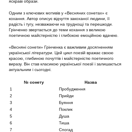
яскраві образи.
Одним з ключових мотивів у «Весняних сонетах» є
кохання. Автор описує відчуття закоханої людини, її
радість і тугу, незважаючи на труднощі та перешкоди.
Грінченко звертається до теми кохання з великою
поетичною майстерністю і глибокою емоційною вдачею.
«Весняні сонети» Грінченка є важливим досягненням
української літератури. Цей цикл поезій вражає своєю
красою, глибиною почуттів і майстерністю поетичного
виразу. Він став класикою української поезії і залишається
актуальним і сьогодні.
№ сонету
Назва
1
Пробудження
2
Прийди
3
Буяння
4
Поклик
5
Душа
6
Тиша
7
Спогад