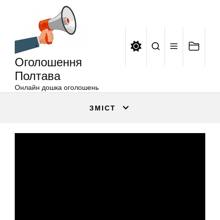
Оголошення
Перейти
Полтава
до
вмісту
Оголошення
Полтава
Онлайн дошка оголошень
ЗМІСТ