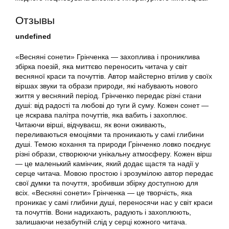
Отзывы
undefined
«Весняні сонети» Грінченка — захоплива і прониклива
збірка поезій, яка миттєво переносить читача у світ
весняної краси та почуттів. Автор майстерно втілив у своїх
віршах звуки та образи природи, які набувають нового
життя у весняний період. Грінченко передає різні стани
душі: від радості та любові до туги й суму. Кожен сонет —
це яскрава палітра почуттів, яка вабить і захоплює.
Читаючи вірші, відчуваєш, як вони оживають,
переливаються емоціями та проникають у самі глибини
душі. Темою кохання та природи Грінченко ловко поєднує
різні образи, створюючи унікальну атмосферу. Кожен вірш
— це маленький камінчик, який додає щастя та надії у
серце читача. Мовою простою і зрозумілою автор передає
свої думки та почуття, зробивши збірку доступною для
всіх. «Весняні сонети» Грінченка — це творчість, яка
проникає у самі глибини душі, переносячи нас у світ краси
та почуттів. Вони надихають, радують і захоплюють,
залишаючи незабутній слід у серці кожного читача.