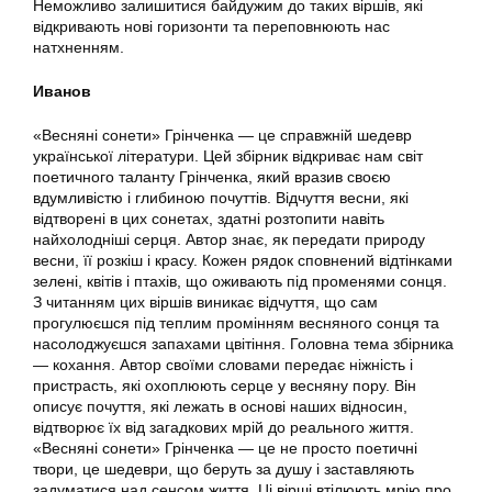
Неможливо залишитися байдужим до таких віршів, які
відкривають нові горизонти та переповнюють нас
натхненням.
Иванов
«Весняні сонети» Грінченка — це справжній шедевр
української літератури. Цей збірник відкриває нам світ
поетичного таланту Грінченка, який вразив своєю
вдумливістю і глибиною почуттів. Відчуття весни, які
відтворені в цих сонетах, здатні розтопити навіть
найхолодніші серця. Автор знає, як передати природу
весни, її розкіш і красу. Кожен рядок сповнений відтінками
зелені, квітів і птахів, що оживають під променями сонця.
З читанням цих віршів виникає відчуття, що сам
прогулюєшся під теплим промінням весняного сонця та
насолоджуєшся запахами цвітіння. Головна тема збірника
— кохання. Автор своїми словами передає ніжність і
пристрасть, які охоплюють серце у весняну пору. Він
описує почуття, які лежать в основі наших відносин,
відтворює їх від загадкових мрій до реального життя.
«Весняні сонети» Грінченка — це не просто поетичні
твори, це шедеври, що беруть за душу і заставляють
задуматися над сенсом життя. Ці вірші втілюють мрію про