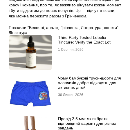
красу і кохання, про те, як важливо цінувати кожен момент
і бути відкритим до нових почуттів. Це — відчуття весни,
яке можна пережити разом з Грінченком.
Позначки:
“Весняні
,
аналіз
,
Грінченка
,
Література
,
сонети”
Література
Third Party Tested Lobelia
Tincture: Verify the Exact Lot
1 Серпня, 2026
Чому бамбукові труси-шорти для
хлопчиків добре підходять для
активних дітей
30 Липня, 2026
Провід 2.5 мм: як вибрати
відповідний варіант для різних
завдань