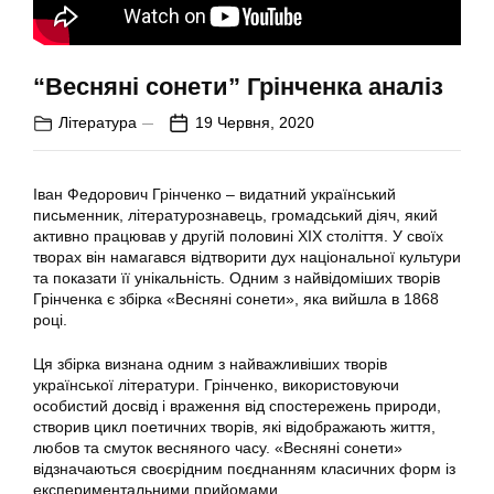
“Весняні сонети” Грінченка аналіз
Література
19 Червня, 2020
Іван Федорович Грінченко – видатний український
письменник, літературознавець, громадський діяч, який
активно працював у другій половині ХІХ століття. У своїх
творах він намагався відтворити дух національної культури
та показати її унікальність. Одним з найвідоміших творів
Грінченка є збірка «Весняні сонети», яка вийшла в 1868
році.
Ця збірка визнана одним з найважливіших творів
української літератури. Грінченко, використовуючи
особистий досвід і враження від спостережень природи,
створив цикл поетичних творів, які відображають життя,
любов та смуток весняного часу. «Весняні сонети»
відзначаються своєрідним поєднанням класичних форм із
експериментальними прийомами.