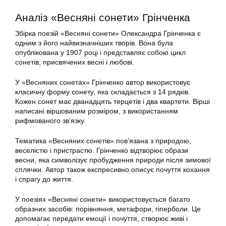
Аналіз «Весняні сонети» Грінченка
Збірка поезій «Весняні сонети» Олександра Грінченка є
одним з його найвизначніших творів. Вона була
опублікована у 1907 році і представляє собою цикл
сонетів, присвячених весні і любові.
У «Весняних сонетах» Грінченко автор використовує
класичну форму сонету, яка складається з 14 рядків.
Кожен сонет має дванадцять терцетів і два квартети. Вірші
написані віршованим розміром, з використанням
рифмованого зв’язку.
Тематика «Весняних сонетів» пов’язана з природою,
веселістю і пристрастю. Грінченко відтворює образи
весни, яка символізує пробудження природи після зимової
сплячки. Автор також експресивно описує почуття кохання
і спрагу до життя.
У поезіях «Весняні сонети» використовується багато
образних засобів: порівняння, метафори, гіперболи. Це
допомагає передати емоції і почуття, створює живі і