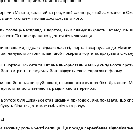
цього хлопця, приймала його запрошення.
орі жив Микита, сильний та розумний хлопець, який закохався в Окс
 з цим хлопцем і почав досліджувати його.
ий хлопець насправді є чортом, який планує викрасти Оксану. Він в
озповів їй про справжню ідентичність злочинця.
и новинами, відразу відмовилася від чорта і звернулася до Микити 
запланували хитрий план, щоб покарати чорта та врятувати Оксану
ічі з чортом, Микита та Оксана використали магічну силу чорта прот
 його хитрість та змусили його відкрити свою справжню форму.
и, що його плани зруйновані, швидко втік з хутора біля Диканьки. М
ерігали за його втечею та раділи своїй перемозі.
на хуторі біля Диканьки став цікавим пригодою, яка показала, що с
будуть біля тих, хто має сміливість та розум.
ра
ує важливу роль у житті селища. Ця посада передбачає відповідальн