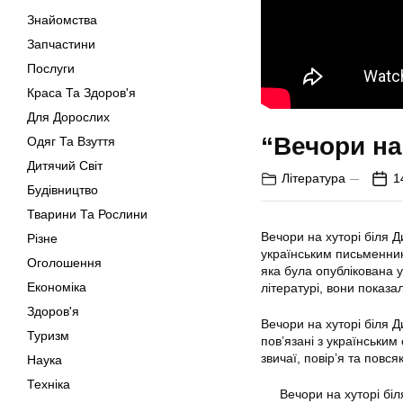
Знайомства
Запчастини
Послуги
Краса Та Здоров'я
Для Дорослих
“Вечори на
Одяг Та Взуття
Дитячий Світ
Література
1
Будівництво
Тварини Та Рослини
Вечори на хуторі біля 
Різне
українським письменник
Оголошення
яка була опублікована у
Економіка
літературі, вони показ
Здоров'я
Вечори на хуторі біля Ди
Туризм
пов’язані з українським
звичаї, повір’я та повся
Наука
Техніка
Вечори на хуторі бі