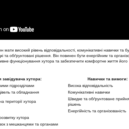
н мати високий рівень відповідальності, комунікативні навички та б
і та обґрунтовані рішення. Він повинен бути енергійним та організ
ивне функціонування хутора та забезпечити комфортне життя його
и завідувача хутора:
Навички та вимоги:
кими підрозділами
Висока відповідальність
дівель та обладнання
Комунікативні навички
Швидке та обґрунтоване прийн
а території хутора
рішень
Енергійність та організованість
розвитку хутора
язок з мешканцями та органами