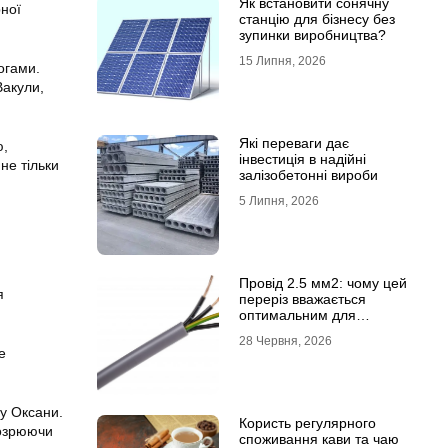
Як встановити сонячну
рної
станцію для бізнесу без
зупинки виробництва?
15 Липня, 2026
огами.
Вакули,
Які переваги дає
ю,
інвестиція в надійні
не тільки
залізобетонні вироби
5 Липня, 2026
Провід 2.5 мм2: чому цей
я
переріз вважається
оптимальним для
побутової електромережі
28 Червня, 2026
е
ру Оксани.
Користь регулярного
дозрюючи
споживання кави та чаю