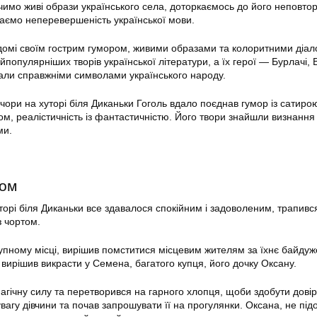
чимо живі образи українського села, доторкаємось до його неповто
аємо неперевершеність української мови.
ідомі своїм гострим гумором, живими образами та колоритними діал
популярніших творів української літератури, а їх герої — Бурлачі, 
али справжніми символами українського народу.
чори на хуторі біля Диканьки Гоголь вдало поєднав гумор із сатиро
ом, реалістичність із фантастичністю. Його твори знайшли визнання 
ми.
том
торі біля Диканьки все здавалося спокійним і задоволеним, трапивс
з чортом.
тупному місці, вирішив помститися місцевим жителям за їхнє байдуж
 вирішив викрасти у Семена, багатого купця, його дочку Оксану.
агічну силу та перетворився на гарного хлопця, щоби здобути дові
вагу дівчини та почав запрошувати її на прогулянки. Оксана, не пі