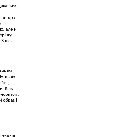
 Диканьки»
 автора.
а
іх, але й
орінку
 З цією
ленням
бутньою.
оїня,
й. Крім
колоритом.
 образ і
 традиції.