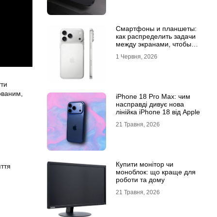
Смартфоны и планшеты:
как распределить задачи
между экранами, чтобы
все успевать
1 Червня, 2026
ути
ованим,
iPhone 18 Pro Max: чим
насправді дивує нова
лінійка iPhone 18 від Apple
21 Травня, 2026
Купити монітор чи
яття
моноблок: що краще для
роботи та дому
21 Травня, 2026