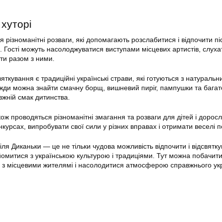
 хуторі
 різноманітні розваги, які допомагають розслабитися і відпочити пі
. Гості можуть насолоджуватися виступами місцевих артистів, слуха
ати разом з ними.
ткування є традиційні українські страви
, які готуються з натуральн
авжди можна знайти смачну борщ, вишневий пиріг, пампушки та багат
вжній смак дитинства.
кож проводяться різноманітні змагання та розваги для дітей і дорос
нкурсах, випробувати свої сили у різних вправах і отримати веселі 
біля Диканьки
— це не тільки чудова можливість відпочити і відсвятку
йомитися з українською культурою і традиціями. Тут можна побачит
я з місцевими жителямі і насолодитися атмосферою справжнього ук