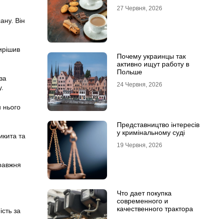
27 Червня, 2026
ану. Він
ирішив
Почему украинцы так
активно ищут работу в
Польше
за
24 Червня, 2026
.
и нього
Представництво інтересів
у кримінальному суді
икита та
19 Червня, 2026
правжня
Что дает покупка
современного и
качественного трактора
ість за