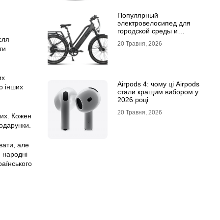
Популярный
электровелосипед для
городской среды и
топовый электросамокат:
сля
20 Травня, 2026
почему их выбирают
ти
их
Airpods 4: чому ці Airpods
о інших
стали кращим вибором у
2026 році
20 Травня, 2026
лих. Кожен
подарунки.
вати, але
и народні
раїнського