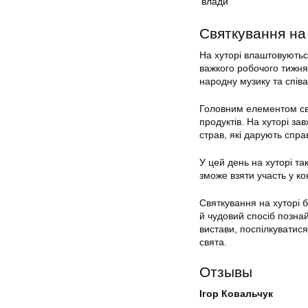
влади
Святкування на
На хуторі влаштовуються
важкого робочого тижня
народну музику та спів
Головним елементом свя
продуктів. На хуторі з
страв, які дарують спра
У цей день на хуторі та
зможе взяти участь у ко
Святкування на хуторі 
й чудовий спосіб позна
вистави, поспілкуватис
свята.
Отзывы
Ігор Ковальчук