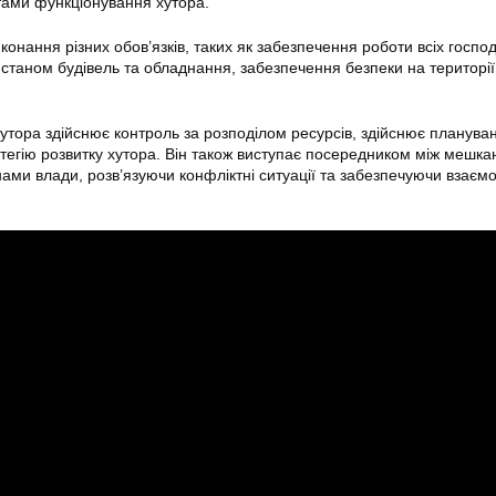
тами функціонування хутора.
конання різних обов’язків, таких як забезпечення роботи всіх госпо
а станом будівель та обладнання, забезпечення безпеки на території
хутора здійснює контроль за розподілом ресурсів, здійснює планува
атегію розвитку хутора. Він також виступає посередником між мешк
ами влади, розв’язуючи конфліктні ситуації та забезпечуючи взаємо