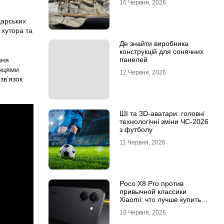
16 Червня, 2026
дарських
 хутора та
Де знайти виробника
конструкцій для сонячних
панелей
ння
анцями
12 Червня, 2026
зв’язок
ШІ та 3D-аватари: головні
технологічні зміни ЧС-2026
з футболу
11 Червня, 2026
Poco X8 Pro против
привычной классики
Xiaomi: что лучше купить
под ваш стиль жизни
10 Червня, 2026