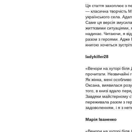
Ця стаття захоплює з пе
— класична творчість М
українського села. Адап
Саме ця версія змусила
життєвими ситуаціями, я
надихає. Читаючи, я ві
разом з героями. Адже 
книгою хочеться зустріти
ladykiller28
«Вечори на хуторі біля
прочитати. Незвичайні 
Як жінка, мені особливо
Оксана, виявилася розум
того, в книзі вдало пер
Завдяки майстерному ст
переживала разом з гер
задоволенням, і я з нет
Марія Іваненко
«Вечори на хуторі біля 