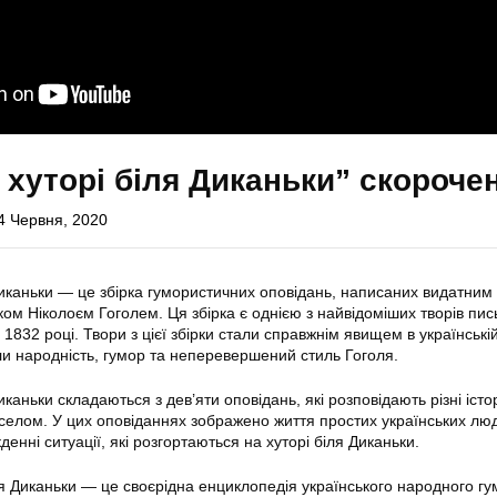
 хуторі біля Диканьки” скороче
4 Червня, 2020
Диканьки — це збірка гумористичних оповідань, написаних видатним
ом Ніколоєм Гоголем. Ця збірка є однією з найвідоміших творів пи
 1832 році. Твори з цієї збірки стали справжнім явищем в українські
али народність, гумор та неперевершений стиль Гоголя.
каньки складаються з дев’яти оповідань, які розповідають різні істор
 селом. У цих оповіданнях зображено життя простих українських люд
кденні ситуації, які розгортаються на хуторі біля Диканьки.
ля Диканьки — це своєрідна енциклопедія українського народного гу