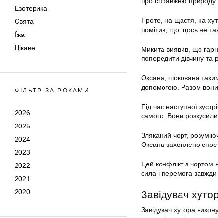
про справжню природу 
Езотерика
Проте, на щастя, на хут
Свята
помітив, що щось не так
Їжа
Цікаве
Микита виявив, що гарн
попередити дівчину та р
Оксана, шокована таким
допомогою. Разом вони 
ФІЛЬТР ЗА РОКАМИ
Під час наступної зустр
2026
самого. Вони розкусили
2025
Зляканий чорт, розуміюч
2024
Оксана захоплено спост
2023
Цей конфлікт з чортом 
2022
сила і перемога завжди 
2021
2020
Завідувач хуто
Завідувач хутора викон