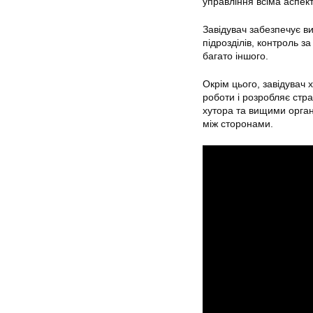
управління всіма аспек
Завідувач забезпечує ви
підрозділів, контроль з
багато іншого.
Окрім цього, завідувач 
роботи і розробляє стр
хутора та вищими орган
між сторонами.