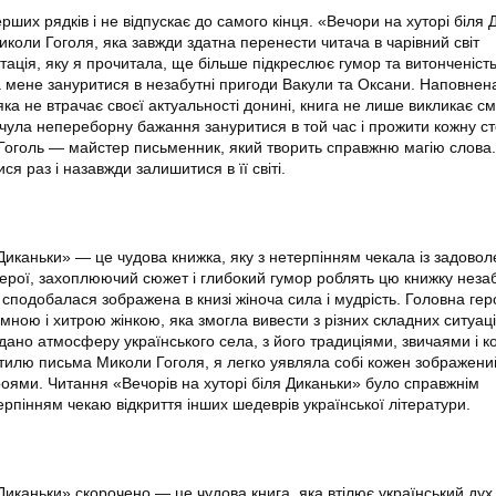
рших рядків і не відпускає до самого кінця. «Вечори на хуторі біля
иколи Гоголя, яка завжди здатна перенести читача в чарівний світ
тація, яку я прочитала, ще більше підкреслює гумор та витонченість
 мене зануритися в незабутні пригоди Вакули та Оксани. Наповнен
ка не втрачає своєї актуальності донині, книга не лише викликає см
дчула непереборну бажання зануритися в той час і прожити кожну ст
Гоголь — майстер письменник, який творить справжню магію слова.
ся раз і назавжди залишитися в її світі.
 Диканьки» — це чудова книжка, яку з нетерпінням чекала із задово
герої, захоплюючий сюжет і глибокий гумор роблять цю книжку неза
 сподобалася зображена в книзі жіноча сила і мудрість. Головна гер
ною і хитрою жінкою, яка змогла вивести з різних складних ситуаці
едано атмосферу українського села, з його традиціями, звичаями і 
илю письма Миколи Гоголя, я легко уявляла собі кожен зображений
оями. Читання «Вечорів на хуторі біля Диканьки» було справжнім
ерпінням чекаю відкриття інших шедеврів української літератури.
Диканьки» скорочено — це чудова книга, яка втілює український дух і