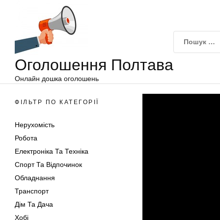
Оголошення
Перейти
Полтава
до
вмісту
Оголошення Полтава
Онлайн дошка оголошень
ФІЛЬТР ПО КАТЕГОРІЇ
Нерухомість
Робота
Електроніка Та Техніка
Спорт Та Відпочинок
Обладнання
Транспорт
Дім Та Дача
Хобі