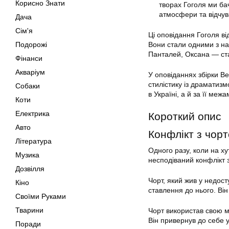
Корисно Знати
творах Гоголя ми ба
атмосфери та відчув
Дача
Сім'я
Ці оповідання Гоголя в
Подорожі
Вони стали одними з най
Панталей, Оксана — ст
Фінанси
Акваріум
У оповіданнях збірки Ве
стилістику із драматизм
Собаки
в Україні, а й за її межа
Коти
Електрика
Короткий опис
Авто
Конфлікт з чор
Література
Одного разу, коли на ху
Музика
несподіваний конфлікт 
Дозвілля
Чорт, який жив у недос
Кіно
ставлення до нього. Він
Своїми Руками
Тварини
Чорт використав свою м
Він привернув до себе у
Поради