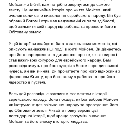
Мойсея» з Біблії, вам потрібно звернутися до самого
тексту. Це незвичайна історія про життя Мойсея, який
очолив величезне визволення єврейського народу. Він був
обраний Богом і отримав надзвичайні сили та здібності,
щоб звільнити свій народ від рабства та привести його в
Обітовану землю.
У цій історії ви знайдете багато захопливих моментів, які
описують найважливіші події в житті Мойсея. Ви дізнаєтесь
про його народження та дитинство, про те, як він вирос і
став важливою фігурою для єврейського народу. Вам
розповідатимуть про його зустріч з Богом і про дивовижні
чудеса, які він вчиняв. Ви прочитаєте про його відносини з
фараоном Єгипту, про його втечу з рабства та про його
лідерство в пустелі.
Весь цей розповідь є важливим елементом в історії
єврейського народу. Вона показує, як Бог вибрав Мойсея
як інструмент для звільнення народу та проведення його
до Обітованої землі. Читайте повну версію цієї
легендарної історії, щоб краще зрозуміти значення
Мойсея та його внеску в історію людства.