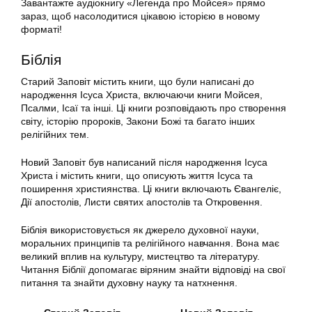
Завантажте аудіокнигу «Легенда про Мойсея» прямо
зараз, щоб насолодитися цікавою історією в новому
форматі!
Біблія
Старий Заповіт містить книги, що були написані до
народження Ісуса Христа, включаючи книги Мойсея,
Псалми, Ісаї та інші. Ці книги розповідають про створення
світу, історію пророків, Закони Божі та багато інших
релігійних тем.
Новий Заповіт був написаний після народження Ісуса
Христа і містить книги, що описують життя Ісуса та
поширення християнства. Ці книги включають Євангеліє,
Дії апостолів, Листи святих апостолів та Откровення.
Біблія використовується як джерело духовної науки,
моральних принципів та релігійного навчання. Вона має
великий вплив на культуру, мистецтво та літературу.
Читання Біблії допомагає віряним знайти відповіді на свої
питання та знайти духовну науку та натхнення.