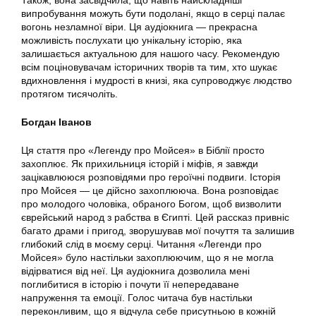
випробування можуть бути подолані, якщо в серці палає
вогонь незламної віри. Ця аудіокнига — прекрасна
можливість послухати цю унікальну історію, яка
залишається актуальною для нашого часу. Рекомендую
всім поціновувачам історичних творів та тим, хто шукає
вдихновлення і мудрості в книзі, яка супроводжує людство
протягом тисячоліть.
Богдан Іванов
Ця стаття про «Легенду про Мойсея» в Біблії просто
захоплює. Як прихильниця історій і міфів, я завжди
зацікавлююся розповідями про героїчні подвиги. Історія
про Мойсея — це дійсно захоплююча. Вона розповідає
про молодого чоловіка, обраного Богом, щоб визволити
єврейський народ з рабства в Єгипті. Цей рассказ привніс
багато драми і пригод, зворушував мої почуття та залишив
глибокий слід в моєму серці. Читання «Легенди про
Мойсея» було настільки захоплюючим, що я не могла
відірватися від неї. Ця аудіокнига дозволила мені
поглибитися в історію і почути її непередаване
напруження та емоції. Голос читача був настільки
переконливим, що я відчула себе присутньою в кожній