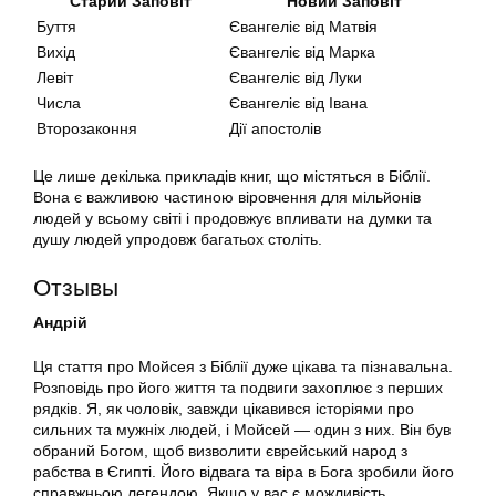
Старий Заповіт
Новий Заповіт
Буття
Євангеліє від Матвія
Вихід
Євангеліє від Марка
Левіт
Євангеліє від Луки
Числа
Євангеліє від Івана
Второзаконня
Дії апостолів
Це лише декілька прикладів книг, що містяться в Біблії.
Вона є важливою частиною віровчення для мільйонів
людей у всьому світі і продовжує впливати на думки та
душу людей упродовж багатьох століть.
Отзывы
Андрій
Ця стаття про Мойсея з Біблії дуже цікава та пізнавальна.
Розповідь про його життя та подвиги захоплює з перших
рядків. Я, як чоловік, завжди цікавився історіями про
сильних та мужніх людей, і Мойсей — один з них. Він був
обраний Богом, щоб визволити єврейський народ з
рабства в Єгипті. Його відвага та віра в Бога зробили його
справжньою легендою. Якщо у вас є можливість,