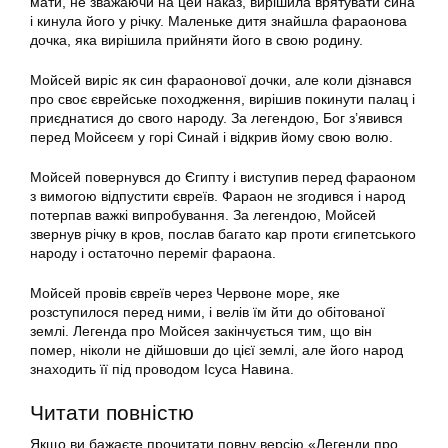
мати, не зважаючи на цей наказ, вирішила врятувати сина
і кинула його у річку. Маленьке дитя знайшла фараонова
дочка, яка вирішила прийняти його в свою родину.
Мойсей виріс як син фараонової дочки, але коли дізнався
про своє єврейське походження, вирішив покинути палац і
приєднатися до свого народу. За легендою, Бог з’явився
перед Мойсеєм у горі Синай і відкрив йому свою волю.
Мойсей повернувся до Єгипту і виступив перед фараоном
з вимогою відпустити євреїв. Фараон не згодився і народ
потерпав важкі випробування. За легендою, Мойсей
звернув річку в кров, послав багато кар проти єгипетського
народу і остаточно переміг фараона.
Мойсей провів євреїв через Червоне море, яке
розступилося перед ними, і велів їм йти до обітованої
землі. Легенда про Мойсея закінчується тим, що він
помер, ніколи не дійшовши до цієї землі, але його народ
знаходить її під проводом Ісуса Навина.
Читати повністю
Якщо ви бажаєте прочитати повну версію «Легенди про