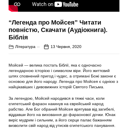
“Легенда про Мойсея” Читати
повністю, Скачати (Аудіокнига).
Біблія
Література
13 Червня, 2020
Мойсей — велика постать Біблії, яка є одночасно
легендарною історією і символом віри. Його життєвий
шлях сповнений пригод і чудес, а отримані Божі закони є
основою для його народу. Легенда про Мойсея є однією з
найцікавіших і дивовижних історій Святого Письма.
За легендою, Мойсей народився в тяжкі часи, коли
єгипетський фараон накинув на єврейський народ
рабство. Але Бог обраний Мойсея врятував від загибелі,
віддавши його на виховання до фараонової дочки. Юнак
виріс мудрим і сильним, а його серце палає бажанням
визволити свій народ від утисків єгипетського панування.