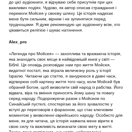
до цієї аудіокниги, я відчуваю себе присутнім при цих
важливих подіях. Чудово, як автор описав страждання і
перемоги Мойсея у своєму шляху. Ця історія надихає
мене бути сильним, вірним і не зупинятися перед
труднощами. Я дуже рекомендую цю аудіокнигу всім, хто
цікавиться релігією і шукає натхнення.
Alex_pro
«Легенда про Мойсея» — захоплива та вражаюча історія,
яка знаходить своє місце в найвідомішій книзі у світі —
Біблії. Ця оповідь розповідає нам про життя Мойсея,
видатної постаті, яка зіграла величезну роль у історії
Ізраілю. Читаючи цю статтю, я занурююся в давні часи,
відтворюю собі картину життя того часу, коли Мойсей був
обраний Богом, щоб визволити свій народ із рабства. Його
відвага, віра та вміння приносять йому шану та повагу
серед народу. Подорожуючи разом з Мойсеєм по
Синайській пустелі, спостерігаю за його зухвалостю у
вступі до переговорів з фараоном, що стає ключовим
моментом у визволенні єврейського народу. Особисто для
мене, як для читача, ця історія навчила мене вірити в
свою силу та важливість визначати свою мету в житті.
Також, вона засвідчила, що навіть найскладніші