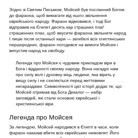
Згідно зі Святим Письмом, Мойсей був посланний Богом
до фараона, щоб вимагати від нього звільнення
єврейського народу. Фараон відмовився, і тоді Бог
відправив на Єгипет десять кар страшних плаґ
страшенних плах, щоб змусити фараона звільнити народ.
І лише після останньої кари — загибелі всіх єгиптянських
першородних, фараон погодився на вимоги Мойсея і
випустив народ на свободу.
Легенда про Мойсея є чудовим прикладом віри в
Бога і відданості своєму народу. Вона нагадує нам
про силу волі і духовну міць людини, яка вірить у
вищу силу і не схиляється перед життєвими
негараздами. Символічності цієї історії додає те, що
Мойсей отримав від Бога Декалог — набір
заповідей, які стали основою єврейської і
християнської віри.
Легенда про Мойсея
За легендою, Мойсей народився в Єгипті в часи, коли
фараон наказав вбити всіх єврейських немовлят. Його