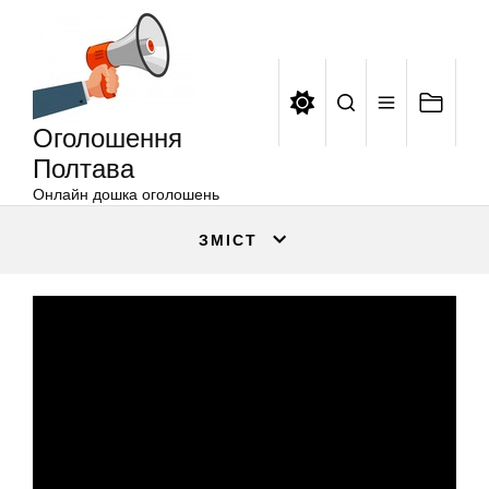
Оголошення
Перейти
Полтава
до
вмісту
Оголошення
Полтава
Онлайн дошка оголошень
ЗМІСТ