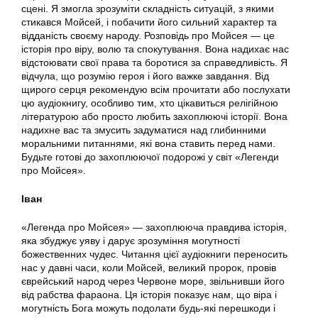
сцені. Я змогла зрозуміти складність ситуацій, з якими
стикався Мойсей, і побачити його сильний характер та
відданість своєму народу. Розповідь про Мойсея — це
історія про віру, волю та спокутування. Вона надихає нас
відстоювати свої права та боротися за справедливість. Я
відчула, що розумію героя і його важке завдання. Від
щирого серця рекомендую всім прочитати або послухати
цю аудіокнигу, особливо тим, хто цікавиться релігійною
літературою або просто любить захоплюючі історії. Вона
надихне вас та змусить задуматися над глибинними
моральними питаннями, які вона ставить перед нами.
Будьте готові до захоплюючої подорожі у світ «Легенди
про Мойсея».
Іван
«Легенда про Мойсея» — захоплююча правдива історія,
яка збуджує уяву і дарує зрозуміння могутності
божественних чудес. Читання цієї аудіокниги переносить
нас у давні часи, коли Мойсей, великий пророк, провів
єврейський народ через Червоне море, звільнивши його
від рабства фараона. Ця історія показує нам, що віра і
могутність Бога можуть подолати будь-які перешкоди і