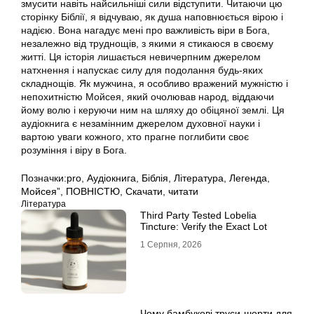
змусити навіть найсильніші сили відступити. Читаючи цю
сторінку Біблії, я відчуваю, як душа наповнюється вірою і
надією. Вона нагадує мені про важливість віри в Бога,
незалежно від труднощів, з якими я стикаюся в своєму
житті. Ця історія лишається невичерпним джерелом
натхнення і напускає силу для подолання будь-яких
складнощів. Як мужчина, я особливо вражений мужністю і
непохитністю Мойсея, який очолював народ, віддаючи
йому волю і керуючи ним на шляху до обіцяної землі. Ця
аудіокнига є незамінним джерелом духовної науки і
вартою уваги кожного, хто прагне поглибити своє
розуміння і віру в Бога.
Позначки:
pro
,
Аудіокнига
,
Біблія
,
Література
,
Легенда
,
Мойсея”
,
ПОВНІСТЮ
,
Скачати
,
читати
Література
Third Party Tested Lobelia
Tincture: Verify the Exact Lot
1 Серпня, 2026
Чому бамбукові труси-шорти для