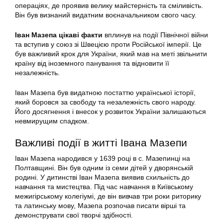
операціях, де проявив велику майстерність та сміливість.
Він був визнаний видатним воєначальником свого часу.
Іван Мазепа цікаві факти
вплинув на події Північної війни
та вступив у союз зі Швецією проти Російської імперії. Це
був важливий крок для України, який мав на меті звільнити
країну від іноземного панування та відновити її
незалежність.
Іван Мазепа був видатною постаттю української історії,
який боровся за свободу та незалежність свого народу.
Його досягнення і внесок у розвиток України залишаються
невмирущим спадком.
Важливі події в житті Івана Мазепи
Іван Мазепа народився у 1639 році в с. Мазепинці на
Полтавщині. Він був одним із семи дітей у дворянській
родині. У дитинстві Іван Мазепа виявив схильність до
навчання та мистецтва. Під час навчання в Київському
межигірському колегіумі, де він вивчав три роки риторику
та латинську мову, Мазепа розпочав писати вірші та
демонструвати свої творчі здібності.