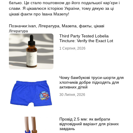
батько. Це стало поштовхом до його подальшої кар’єри і
слави. Я цікавлюся історією України, тому дякую за ці
цікаві факти про Івана Мазепу!
Позначки:
ivan
,
Література
,
Мазепа
,
факты
,
цікаві
Література
Third Party Tested Lobelia
Tincture: Verify the Exact Lot
1 Серпня, 2026
Чому бамбукові труси-шорти для
хлопчиків добре підходять для
активних дітей
30 Липня, 2026
Провід 2.5 мм: як вибрати
відповідний варіант для різних
завдань