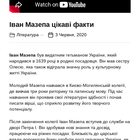
Іван Мазепа цікаві факти
Література
3 Червня, 2020
Іван Мазепа
був видатним гетьманом України, який
народився в 1639 році в родині посадовця. Він мав сестру
Олесю, яка також відіграла значну роль у культурному
житті України.
Молодий Мазепа навчався в Києво-Могилянській колегії,
де вивчав три роки риторику та латинську мову. Під час
навчання він проявив свої літературні здібності і почав
писати вірші, що сприяло розвитку його творчого
потенціалу.
Після закінчення колегії Іван Мазепа вступив до служби на
дворі Петра І. Він здобував нові знання та досвід,
працюючи на різних посадах. Близькість до царської
влади допомогла йому здобути пост гетьмана України, де