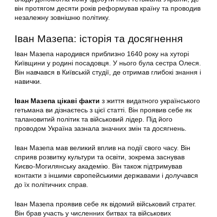
він протягом десяти років реформував країну та проводив
незалежну зовнішню політику.
Іван Мазепа: історія та досягнення
Іван Мазепа народився приблизно 1640 року на хуторі
Київщини у родині посадовця. У нього була сестра Олеся.
Він навчався в Київській студії, де отримав глибокі знання і
навички.
Іван Мазепа цікаві факти
з життя видатного українського
гетьмана ви дізнаєтесь з цієї статті. Він проявив себе як
талановитий політик та військовий лідер. Під його
проводом Україна зазнала значних змін та досягнень.
Іван Мазепа мав великий вплив на події свого часу. Він
сприяв розвитку культури та освіти, зокрема заснував
Києво-Могилянську академію. Він також підтримував
контакти з іншими європейськими державами і долучався
до їх політичних справ.
Іван Мазепа проявив себе як відомий військовий стратег.
Він брав участь у численних битвах та військових