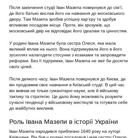
Після закінчення студії Іван Мазепа повернувся до сім’ї,
де його батько вислав його на навчання до московського
двору. Там Мазепа зробив успішну кар’єру та здобув
впливове посадове місце. Проте, він зрозумів, що
московський двір не відповідає його ідеалам та цінностям.
У родині Івана Мазепи була сестра Олеся, яка мала
великий вплив на нього. Вона підтримувала його в його
зусиллях налагодити стосунки з козаками та запровадити
реформи. Без її підтримки, Іван Мазепа не зміг би досягти
своїх цілей.
Після деякого часу, Іван Мазепа повернувся до Києва, де
він продовжив своє навчання в Київській студії. В цей час
він вивчав не тільки гуманітарні науки, але й військову
тактику та стратегію. Це дало йому можливість розуміти
сучасні тенденції у військовому мистецтві та готувати себе
до майбутніх викликів.
Роль Івана Мазепи в історії України
Іван Мазепа народився приблизно 1640 року на хуторі
Київщини. Він був у родині посадовця і мав сестру Олесю.