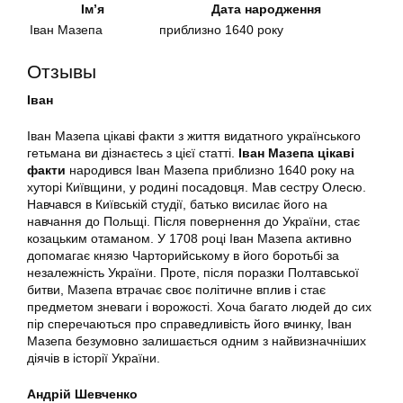
Ім’я
Дата народження
Іван Мазепа
приблизно 1640 року
Отзывы
Іван
Іван Мазепа цікаві факти з життя видатного українського
гетьмана ви дізнаєтесь з цієї статті.
Іван Мазепа цікаві
факти
народився Іван Мазепа приблизно 1640 року на
хуторі Київщини, у родині посадовця. Мав сестру Олесю.
Навчався в Київській студії, батько висилає його на
навчання до Польщі. Після повернення до України, стає
козацьким отаманом. У 1708 році Іван Мазепа активно
допомагає князю Чарторийському в його боротьбі за
незалежність України. Проте, після поразки Полтавської
битви, Мазепа втрачає своє політичне вплив і стає
предметом зневаги і ворожості. Хоча багато людей до сих
пір сперечаються про справедливість його вчинку, Іван
Мазепа безумовно залишається одним з найвизначніших
діячів в історії України.
Андрій Шевченко