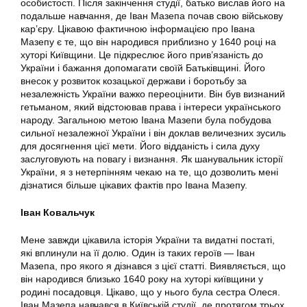
особистості. Після закінчення студії, батько вислав його на
подальше навчання, де Іван Мазепа почав свою військову
кар’єру. Цікавою фактичною інформацією про Івана
Мазепу є те, що він народився приблизно у 1640 році на
хуторі Київщини. Це підкреслює його прив’язаність до
України і бажання допомагати своїй Батьківщині. Його
внесок у розвиток козацької держави і боротьбу за
незалежність України важко переоцінити. Він був визнаний
гетьманом, який відстоював права і інтереси українського
народу. Загальною метою Івана Мазепи була побудова
сильної незалежної України і він доклав величезних зусиль
для досягнення цієї мети. Його відданість і сила духу
заслуговують на повагу і визнання. Як шанувальник історії
України, я з нетерпінням чекаю на те, що дозволить мені
дізнатися більше цікавих фактів про Івана Мазепу.
Іван Ковальчук
Мене завжди цікавила історія України та видатні постаті,
які вплинули на її долю. Один із таких героїв — Іван
Мазепа, про якого я дізнався з цієї статті. Виявляється, що
він народився близько 1640 року на хуторі київщини у
родині посадовця. Цікаво, що у нього була сестра Олеся.
Іван Мазепа навчався в Київській студії, де протягом трьох