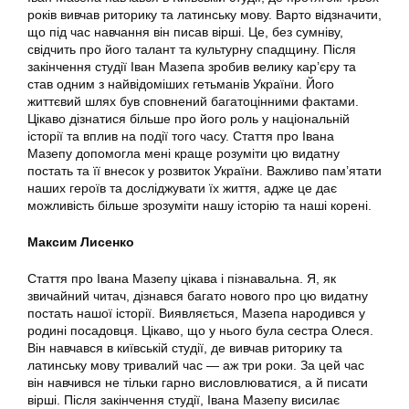
років вивчав риторику та латинську мову. Варто відзначити,
що під час навчання він писав вірші. Це, без сумніву,
свідчить про його талант та культурну спадщину. Після
закінчення студії Іван Мазепа зробив велику кар’єру та
став одним з найвідоміших гетьманів України. Його
життєвий шлях був сповнений багатоцінними фактами.
Цікаво дізнатися більше про його роль у національній
історії та вплив на події того часу. Стаття про Івана
Мазепу допомогла мені краще розуміти цю видатну
постать та її внесок у розвиток України. Важливо пам’ятати
наших героїв та досліджувати їх життя, адже це дає
можливість більше зрозуміти нашу історію та наші корені.
Максим Лисенко
Стаття про Івана Мазепу цікава і пізнавальна. Я, як
звичайний читач, дізнався багато нового про цю видатну
постать нашої історії. Виявляється, Мазепа народився у
родині посадовця. Цікаво, що у нього була сестра Олеся.
Він навчався в київській студії, де вивчав риторику та
латинську мову тривалий час — аж три роки. За цей час
він навчився не тільки гарно висловлюватися, а й писати
вірші. Після закінчення студії, Івана Мазепу висилає