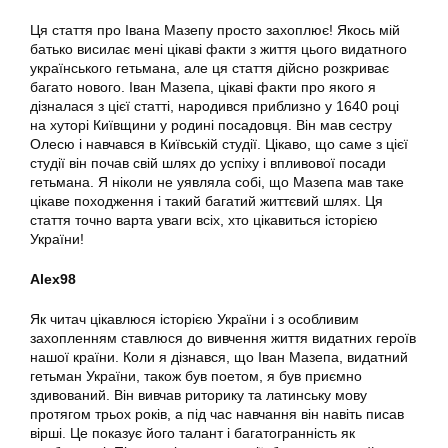
Ця стаття про Івана Мазепу просто захоплює! Якось мій
батько висилає мені цікаві факти з життя цього видатного
українського гетьмана, але ця стаття дійсно розкриває
багато нового. Іван Мазепа, цікаві факти про якого я
дізналася з цієї статті, народився приблизно у 1640 році
на хуторі Київщини у родині посадовця. Він мав сестру
Олесю і навчався в Київській студії. Цікаво, що саме з цієї
студії він почав свій шлях до успіху і впливової посади
гетьмана. Я ніколи не уявляла собі, що Мазепа мав таке
цікаве походження і такий багатий життєвий шлях. Ця
стаття точно варта уваги всіх, хто цікавиться історією
України!
Alex98
Як читач цікавлюся історією України і з особливим
захопленням ставлюся до вивчення життя видатних героїв
нашої країни. Коли я дізнався, що Іван Мазепа, видатний
гетьман України, також був поетом, я був приємно
здивований. Він вивчав риторику та латинську мову
протягом трьох років, а під час навчання він навіть писав
вірші. Це показує його талант і багатогранність як