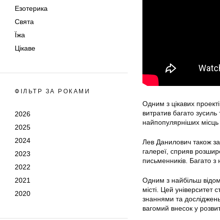
Езотерика
Свята
Їжа
Цікаве
ФІЛЬТР ЗА РОКАМИ
Одним з цікавих проект
витратив багато зусиль 
2026
найпопулярніших місць в
2025
2024
Лев Данилович також зай
галереї, сприяв розшире
2023
письменників. Багато з
2022
Одним з найбільш відом
2021
місті. Цей університет с
2020
знаннями та досліджень
вагомий внесок у розви