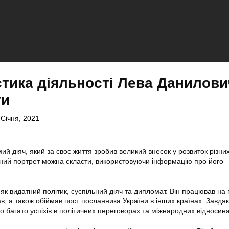
тика діяльності Лева Данилови
ти
 Січня, 2021
ий діяч, який за своє життя зробив великий внесок у розвиток різн
ичний портрет можна скласти, використовуючи інформацію про його
.
як видатний політик, суспільний діяч та дипломат. Він працював на 
ав, а також обіймав пост посланника України в інших країнах. Завдя
о багато успіхів в політичних переговорах та міжнародних відносина