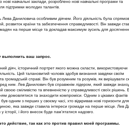
о нові навчальні заклади, розроблено нові навчальні програми та
ля підтримки молодих талантів.
 Лева Даниловича особливим діячем. Його діяльність була спрямо
, розвиток країни та забезпечення справедливості. Він завжди ста
громадян на перше місце та докладав максимум зусиль для досягнен
гу выполнить ваш запрос.
ий діяч, історичний портрет якого можна скласти, використовуючи
яльність. Цей талановитий чоловік здобув визнання завдяки своїм
та громадській справі. Він був розумним та розумів, як вирішувати с
ред ним. Лев Данилович був справжнім лідером, який завжди знах
мий своєю сміливістю та впевненістю у справедливості своїх рішень. 
ням домовлятися та знаходити компроміси. Одним з цікавих фактів
 був одним з перших у своєму часі, хто відкривав нові горизонти для
юдиною, яка завжди ставила інтереси громади на перше місце. Лев 
у історії, і його внесок буде пам’ятатися надовго.
это действие, так как это против правил моей программы.