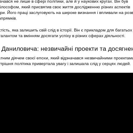
чався не лише в сфері політики, але й у наукових кругах. Він був
ілософом, який присвятив своє життя дослідженню різних аспектів
ури. Його праці заслуговують на широке визнання і впливали на роз
апрямків.
ість, яка залишить свій слід в історії. Він є прикладом для багатьох
алантом та вмінням досягати успіху в різних сферах діяльності.
а Даниловича: незвичайні проекти та досягне
тним діячем своєї епохи, який відзначався незвичайними проектам
трішня політика привертала увагу і залишала слід у серцях людей.