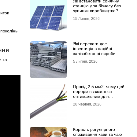
Як встановити сонячну
станцію для бізнесу без
зупинки виробництва?
виток
15 Липня, 2026
 поколінь
Які переваги дає
інвестиція в надійні
ння
залізобетонні вироби
и та
5 Липня, 2026
Провід 2.5 мм2: чому цей
переріз вважається
оптимальним для
побутової електромережі
28 Червня, 2026
Користь регулярного
споживання кави та чаю