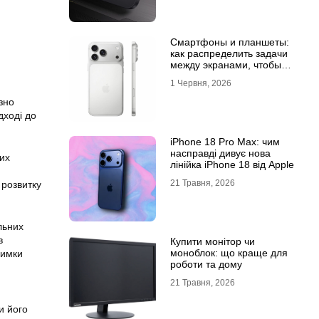
Смартфоны и планшеты:
как распределить задачи
между экранами, чтобы
все успевать
1 Червня, 2026
зно
дході до
iPhone 18 Pro Max: чим
насправді дивує нова
них
лінійка iPhone 18 від Apple
21 Травня, 2026
 розвитку
льних
в
Купити монітор чи
моноблок: що краще для
римки
роботи та дому
21 Травня, 2026
и його