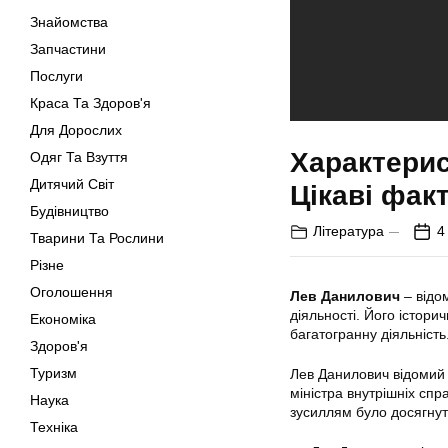
Знайомства
Запчастини
Послуги
Краса Та Здоров'я
Для Дорослих
Характерис
Одяг Та Взуття
Дитячий Світ
Цікаві фак
Будівництво
Література
4
Тварини Та Рослини
Різне
Оголошення
Лев Данилович
– відом
діяльності. Його істор
Економіка
багатогранну діяльність
Здоров'я
Туризм
Лев Данилович
відомий 
міністра внутрішніх спр
Наука
зусиллям було досягнут
Техніка