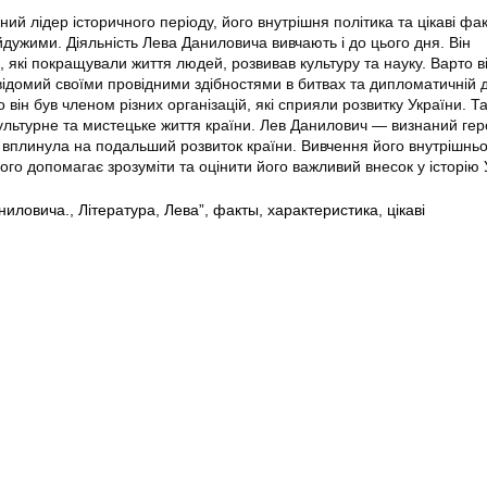
й лідер історичного періоду, його внутрішня політика та цікаві фа
дужими. Діяльність Лева Даниловича вивчають і до цього дня. Він
які покращували життя людей, розвивав культуру та науку. Варто в
ідомий своїми провідними здібностями в битвах та дипломатичній д
 він був членом різних організацій, які сприяли розвитку України. Т
культурне та мистецьке життя країни. Лев Данилович — визнаний ге
ь вплинула на подальший розвиток країни. Вивчення його внутрішньо
ього допомагає зрозуміти та оцінити його важливий внесок у історію 
ниловича.
,
Література
,
Лева”
,
факты
,
характеристика
,
цікаві
6
Оголошення Полтава.
Всі права захищені.