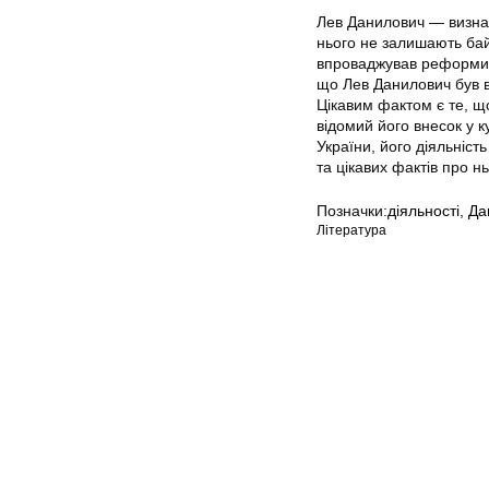
Лев Данилович — визнани
нього не залишають бай
впроваджував реформи, 
що Лев Данилович був в
Цікавим фактом є те, що
відомий його внесок у 
України, його діяльніст
та цікавих фактів про н
Позначки:
діяльності
,
Да
Література
Мапа сайту
Авторське право © 202