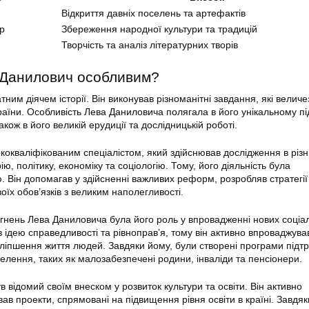
Відкриття давніх поселень та артефактів
р
Збереження народної культури та традицій
Творчість та аналіз літературних творів
 Данилович особливим?
ним діячем історії. Він виконував різноманітні завдання, які величе
раїни. Особливість Лева Даниловича полягала в його унікальному пі
кож в його великій ерудиції та дослідницькій роботі.
кокваліфікованим спеціалістом, який здійснював дослідження в різ
рію, політику, економіку та соціологію. Тому, його діяльність була
. Він допомагав у здійсненні важливих реформ, розробляв стратегії
воїх обов’язків з великим наполегливості.
гнень Лева Даниловича була його роль у впровадженні нових соціа
 ідею справедливості та рівноправ’я, тому він активно впроваджува
оліпшення життя людей. Завдяки йому, були створені програми підт
елення, таких як малозабезпечені родини, інваліди та пенсіонери.
 відомий своїм внеском у розвиток культури та освіти. Він активно
ав проекти, спрямовані на підвищення рівня освіти в країні. Завдяк