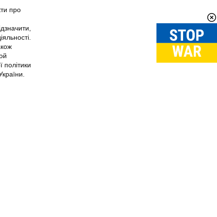
кти про
ідзначити,
іяльності.
акож
рой
ї політики
України.
Вгору
↑