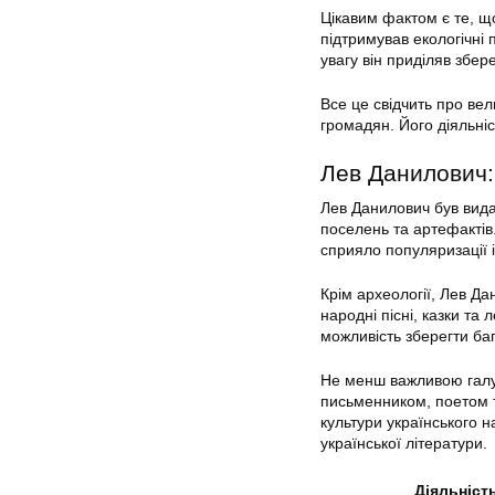
Цікавим фактом є те, щ
підтримував екологічні
увагу він приділяв збер
Все це свідчить про ве
громадян. Його діяльніс
Лев Данилович: 
Лев Данилович був вида
поселень та артефактів
сприяло популяризації 
Крім археології, Лев Д
народні пісні, казки та
можливість зберегти ба
Не менш важливою галуз
письменником, поетом т
культури українського н
української літератури.
Діяльніст