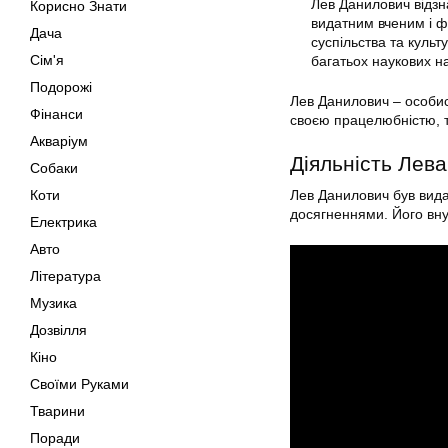
Лев Данилович відзна
Корисно Знати
видатним вченим і ф
Дача
суспільства та культ
Сім'я
багатьох наукових н
Подорожі
Лев Данилович – особист
Фінанси
своєю працелюбністю, т
Акваріум
Діяльність Лев
Собаки
Коти
Лев Данилович був вида
досягненнями. Його вну
Електрика
Авто
Література
Музика
Дозвілля
Кіно
Своїми Руками
Тварини
Поради