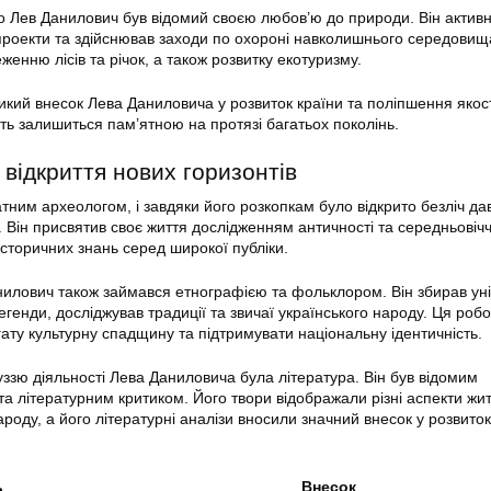
о Лев Данилович був відомий своєю любов’ю до природи. Він актив
 проекти та здійснював заходи по охороні навколишнього середовищ
еженню лісів та річок, а також розвитку екотуризму.
ликий внесок Лева Даниловича у розвиток країни та поліпшення якост
ть залишиться пам’ятною на протязі багатьох поколінь.
відкриття нових горизонтів
тним археологом, і завдяки його розкопкам було відкрито безліч да
. Він присвятив своє життя дослідженням античності та середньовіч
історичних знань серед широкої публіки.
анилович також займався етнографією та фольклором. Він збирав уні
 легенди, досліджував традиції та звичаї українського народу. Ця роб
гату культурну спадщину та підтримувати національну ідентичність.
зю діяльності Лева Даниловича була література. Він був відомим
а літературним критиком. Його твори відображали різні аспекти жит
ароду, а його літературні аналізи вносили значний внесок у розвиток
ь
Внесок