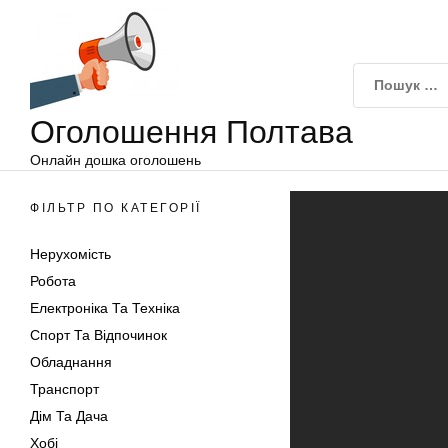
Оголошення
Перейти
Полтава
до
вмісту
Оголошення Полтава
Онлайн дошка оголошень
ФІЛЬТР ПО КАТЕГОРІЇ
Нерухомість
Робота
Електроніка Та Техніка
Спорт Та Відпочинок
Обладнання
Транспорт
Дім Та Дача
Хобі