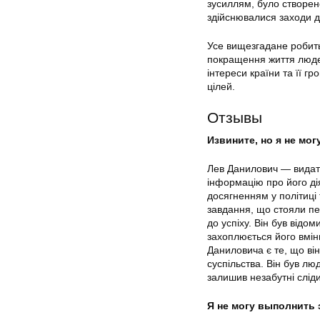
зусиллям, було створен
здійснювалися заходи д
Усе вищезгадане робить
покращення життя людей
інтереси країни та її 
цілей.
Отзывы
Извините, но я не мо
Лев Данилович — видатн
інформацію про його ді
досягненням у політиці 
завдання, що стояли пе
до успіху. Він був відо
захоплюється його вмін
Даниловича є те, що він
суспільства. Він був л
залишив незабутні сліди 
Я не могу выполнить 