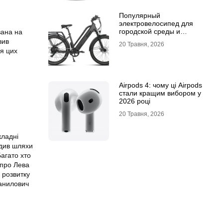
Популярный
электровелосипед для
городской среды и
вана на
топовый электросамокат:
вив
20 Травня, 2026
почему их выбирают
ня цих
Airpods 4: чому ці Airpods
стали кращим вибором у
2026 році
20 Травня, 2026
кладні
одив шляхи
Багато хто
 про Лева
 розвитку
Данилович