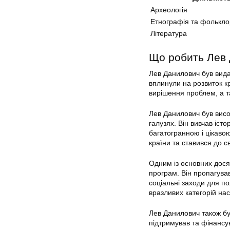
Археологія
Етнографія та фолькло
Література
Що робить Лев
Лев Данилович був видат
вплинули на розвиток к
вирішення проблем, а та
Лев Данилович був висо
галузях. Він вивчав істо
багатогранною і цікавою
країни та ставився до с
Одним із основних дося
програм. Він пропагував
соціальні заходи для п
вразливих категорій нас
Лев Данилович також був
підтримував та фінансув