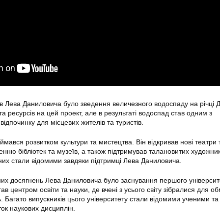
ів Лева Даниловича було зведення величезного водоспаду на річці Д
та ресурсів на цей проект, але в результаті водоспад став одним з
ідпочинку для місцевих жителів та туристів.
мався розвитком культури та мистецтва. Він відкривав нові театри 
нню бібліотек та музеїв, а також підтримував талановитих художник
 них стали відомими завдяки підтримці Лева Даниловича.
их досягнень Лева Даниловича було заснування першого університ
тав центром освіти та науки, де вчені з усього світу зібралися для об
. Багато випускників цього університету стали відомими ученими та
ток наукових дисциплін.