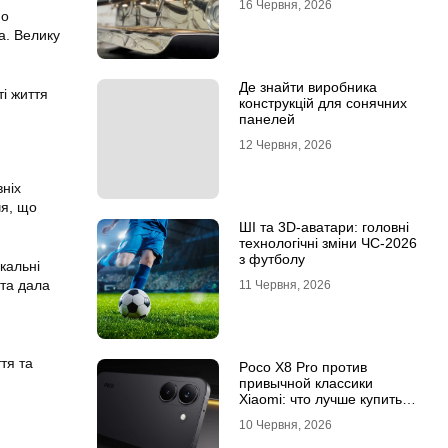
16 Червня, 2026
но
а. Велику
Де знайти виробника
і життя
конструкцій для сонячних
панелей
12 Червня, 2026
вніх
чя, що
ШІ та 3D-аватари: головні
технологічні зміни ЧС-2026
з футболу
кальні
ота дала
11 Червня, 2026
тя та
Poco X8 Pro против
привычной классики
Xiaomi: что лучше купить
под ваш стиль жизни
10 Червня, 2026