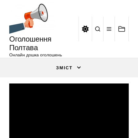
Оголошення
Перейти
Полтава
до
вмісту
Оголошення
Полтава
Онлайн дошка оголошень
ЗМІСТ