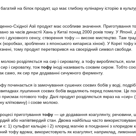
агатий на білок продукт, що має глибоку кулінарну історію в культ
івденно-Східної Азії продукт має особливе значення. Приготування т
но за часів династії Хань у Китаї понад 2000 років тому. У Японії, 
го і духовного сенсу, створення тофу — високе мистецтво. Там тра
х (коробках, зроблених з японського кипариса хінокі). У Кореї тофу 
’язнені, тому продукт перетворився на своєрідний символ свободи.
молоко розділяється на сир і сироватку, а тофу виробляється, коли
сир і сироватку, тож
тофу
іноді називають соєвим сиром. Тобто со
ак само, як сир при додаванні сичужного ферменту.
фу починається із замочування сушених соєвих бобів у воді, подріб
х випадках лушпиння соєвих бобів видаляють перед помелом. Це п
 присмак готового тофу. Далі продукт розділяється якраз на «сир» 
ну клітковину) і соєве молоко.
процесі приготування
тофу
— це додавання коагулянту, речовини, 
ердий або напівтвердий стан. Двома найбільш часто використовува
 є: 1) сульфат кальцію і 2) хлорид магнію в поєднанні з хлоридом к
асний тофу вдома; використовують як коагулянт, наприклад, лимонний