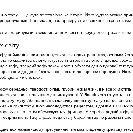
що тофу — це суто вегетаріанська історія. Його чудово можна приго
 морепродуктами. Наприклад, нафарширувати свининою і креветками.
и і маринувати з використанням соєвого соусу, місо, рисового вин
х світу
офу найчастіше використовується в західних рецептах, оскільки йог
 легко смажиться, легко готується на грилі та легко з’їдається. Хоча
видів тофу, твердий тофу також може набувати дещо гумової текстур
призвести до деякої загальної зневаги до харчових продуктів. Нам
щоб цього не сталося.
фу середньої твердості більш грубий, ніж м’який, він все ж містить
падається при інтенсивному приготуванні. У Японії його готують на па
рного кунжуту. Або наносять класичну японську глазур на основі міс
ий на грилі тофу, щоб насолодитися рецептом, відомим з 1500-х ро
аморожують, а потім обсмажують у фритюрі. У Кореї середній тофу 
з гострим кімчі. Таку страву подають у барах як гарнір разом із напо
іддається найменшому пресуванню, він має гладеньку кремову текст