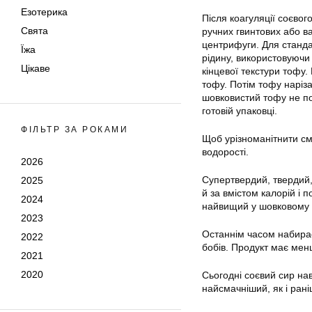
Езотерика
Після коагуляції соєво
Свята
ручних гвинтових або ва
центрифуги. Для станда
Їжа
рідину, використовуючи
Цікаве
кінцевої текстури тофу
тофу. Потім тофу наріз
шовковистий тофу не п
готовій упаковці.
ФІЛЬТР ЗА РОКАМИ
Щоб урізноманітнити сма
водорості.
2026
Супертвердий, твердий, 
2025
й за вмістом калорій і 
2024
найвищий у шовковому 
2023
Останнім часом набира
2022
бобів. Продукт має мен
2021
2020
Сьогодні соєвий сир нав
найсмачніший, як і раніш