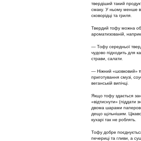
твердіший такий продук
смаку. У ньому менше 
сковорідці та гриля.
Твердий тофу можна обв
ароматизованій, наприк
— Тофу середньої тверд
чудово підходить для ка
страви, салати.
— Ніжний «шовковий»
приготування смузі, соу
веганській випічці.
Якщо тофу здається зан
«відтиснути» (піддати 
двома шарами паперовог
дещо щільнішим. Цікаво,
кухарі так не роблять.
Тофу добре поєднується
печериці та гливи, а су