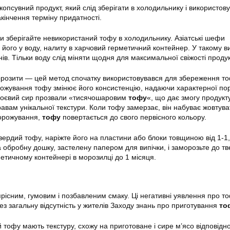
опсувний продукт, який слід зберігати в холодильнику і використов
кінчення терміну придатності.
ки зберігайте невикористаний тофу в холодильнику. Азіатські шефи
його у воду, налиту в харчовий герметичний контейнер. У такому в
нів. Тільки воду слід міняти щодня для максимальної свіжості продук
розити — цей метод спочатку використовувався для збереження то
орожування тофу змінює його консистенцію, надаючи характерної пор
й соєвий сир прозвали «тисячошаровим
тофу
«, що дає змогу продукт
равам унікальної текстури. Коли тофу замерзає, він набуває жовтува
морожування,
тофу
повертається до свого первісного кольору.
ердий тофу, наріжте його на пластини або блоки товщиною від 1-1,
а обробну дошку, застелену папером для випічки, і заморозьте до т
метичному контейнері в морозилці до 1 місяця.
рісним, гумовим і позбавленим смаку. Ці негативні уявлення про т
ез загальну відсутність у жителів Заходу знань про приготування
то
 тофу мають текстуру, схожу на приготоване і сире м’ясо відповідн