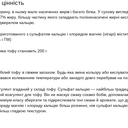
 цінність
рину, в ньому мало насичених жирів і багато білка. У сухому вигля
27% жиру, більшу частину якого складають поліненасичені жирні кис
джерелом кальцію.
приготованого з сульфатом кальцію і хлоридом магнію (нігарі) місти
 і ТМ):
ма тофу становить 200 г.
білий тофу зі свіжим запахом. Будь-яка зміна кольору або кислуват
вався коливанням температури або занадто довго перебував на по
агулянт згаданий у складі тофу. Сульфат кальцію — найбільш традиц
й коагулянт для тофу. Він не маскує смаку соєвих бобів, допомага
еміум-класу зберігати та підкреслювати їхні смаки й аромати, що 
хлориду магнію і хлориду кальцію більш розчинні, ніж сульфат кальцію
більш гладкою текстурою.