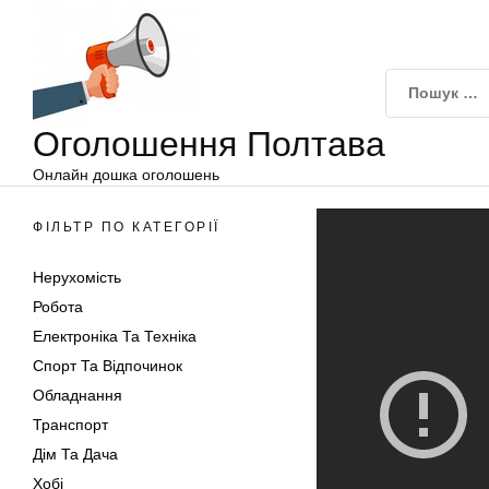
Оголошення
Перейти
Полтава
до
вмісту
Оголошення Полтава
Онлайн дошка оголошень
ФІЛЬТР ПО КАТЕГОРІЇ
Нерухомість
Робота
Електроніка Та Техніка
Спорт Та Відпочинок
Обладнання
Транспорт
Дім Та Дача
Хобі