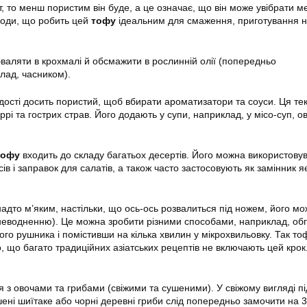
т, то менш пористим він буде, а це означає, що він може увібрати 
води, що робить цей
тофу
ідеальним для смаження, приготування 
аляти в крохмалі й обсмажити в рослинній олії (попередньо
лад, часником).
ості досить пористий, щоб вбирати ароматизатори та соуси. Ця те
ррі та гострих страв. Його додають у супи, наприклад, у місо-суп, о
тофу
входить до складу багатьох десертів. Його можна використову
сів і заправок для салатів, а також часто застосовують як замінник я
адто м’яким, настільки, що ось-ось розвалиться під ножем, його м
зневодненню). Це можна зробити різними способами, наприклад, об
о рушника і помістивши на кілька хвилин у мікрохвильовку. Так то
 що багато традиційних азіатських рецептів не включають цей крок. 
 з овочами та грибами (свіжими та сушеними). У свіжому вигляді пі
шені шиїтаке або чорні деревні гриби слід попередньо замочити на 