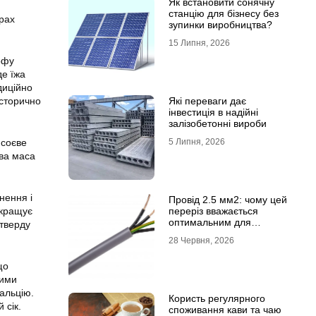
Як встановити сонячну
станцію для бізнесу без
урах
зупинки виробництва?
15 Липня, 2026
офу
де їжа
диційно
Які переваги дає
історично
інвестиція в надійні
залізобетонні вироби
5 Липня, 2026
 соєве
єва маса
нення і
Провід 2.5 мм2: чому цей
переріз вважається
окращує
оптимальним для
(тверду
побутової електромережі
28 Червня, 2026
що
ними
альцію.
Користь регулярного
 сік.
споживання кави та чаю