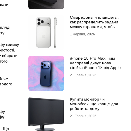
увати
Смартфоны и планшеты:
как распределить задачи
между экранами, чтобы
игляді
все успевать
ту.
1 Червня, 2026
фу взимку
истості,
у вбирати
iPhone 18 Pro Max: чим
того
насправді дивує нова
лінійка iPhone 18 від Apple
21 Травня, 2026
5 см,
вердого
Купити монітор чи
моноблок: що краще для
роботи та дому
офу
21 Травня, 2026
фу
.
о. Що