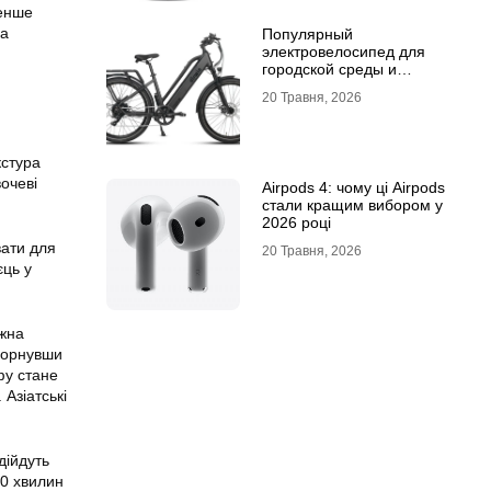
менше
на
Популярный
электровелосипед для
городской среды и
топовый электросамокат:
20 Травня, 2026
почему их выбирают
кстура
вочеві
Airpods 4: чому ці Airpods
стали кращим вибором у
2026 році
вати для
20 Травня, 2026
єць у
ожна
горнувши
фу стане
Азіатські
дійдуть
30 хвилин