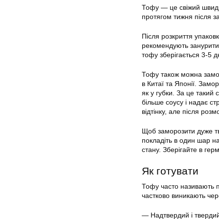
Тофу — це свіжий швидк
протягом тижня після за
Після розкриття упаков
рекомендують занурити 
тофу зберігається 3-5 д
Тофу також можна замо
в Китаї та Японії. Зам
як у губки. За це таки
більше соусу і надає ст
відтінку, але після роз
Щоб заморозити дуже тв
покладіть в один шар н
стану. Зберігайте в гер
Як готувати
Тофу часто називають п
частково виникають чер
— Надтвердий і твердий