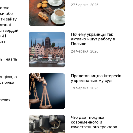
27 Червня, 2026
могою
еси або
ти зайву
ажаної
ш твердий
Почему украинцы так
й і
активно ищут работу в
о в
Польше
24 Червня, 2026
 і навіть
Представництво інтересів
енцією, а
у кримінальному суді
ст білка
19 Червня, 2026
оєвих
Что дает покупка
современного и
качественного трактора