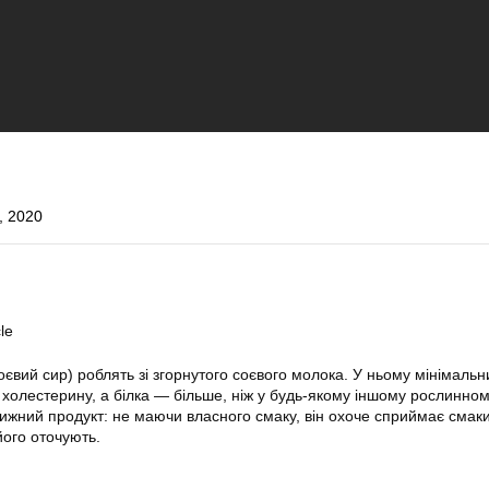
, 2020
le
євий сир) роблять зі згорнутого соєвого молока. У ньому мінімальн
холестерину, а білка — більше, ніж у будь-якому іншому рослинно
ижний продукт: не маючи власного смаку, він охоче сприймає смаки
його оточують.