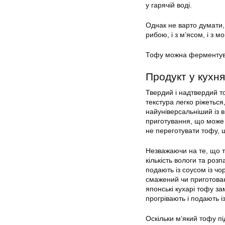
у гарячій воді.
Однак не варто думати, 
рибою, і з м’ясом, і з
Тофу можна ферментуват
Продукт у кухня
Твердий і надтвердий т
текстура легко ріжеться,
найуніверсальніший із 
приготування, що може 
не переготувати тофу, 
Незважаючи на те, що то
кількість вологи та роз
подають із соусом із чо
смажений чи приготован
японські кухарі тофу з
прогрівають і подають і
Оскільки м’який тофу п