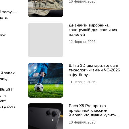
16 Червня, 2026
ді тофу —
лоти.
Де знайти виробника
конструкцій для сонячних
панелей
ться
12 Червня, 2026
ШІ та 3D-аватари: головні
технологічні зміни ЧС-2026
ий запах
з футболу
лиці.
11 Червня, 2026
ійний і
ючи
дуже
Poco X8 Pro против
, і дають
привычной классики
Xiaomi: что лучше купить
под ваш стиль жизни
10 Червня, 2026