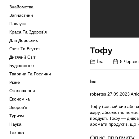
Знайомства
Запчастини
Послуги
Краса Та Здоров'я
Для Дорослих
Тофу
Одяг Та Взуття
Дитячий Світ
Їжа
8 Червня
Будівництво
Тварини Та Рослини
Їжа
Різне
Оголошення
robertss
27.09.2023
Artic
Економіка
Тофу (соєвий сир або со
Здоров'я
жиру, абсолютно немає 
Туризм
продукті. Тофу — дивов
Наука
аромати продуктів, що 
Техніка
Опис продукту