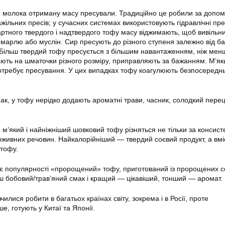
го молока отриману масу пресували. Традиційно це робили за допо
жільних пресів; у сучасних системах використовують гідравлічні пр
ртного твердого і надтвердого тофу масу віджимають, щоб вивільни
 марлю або муслін. Сир пресують до різного ступеня залежно від б
. Більш твердий тофу пресується з більшим навантаженням, ніж мен
ають на шматочки різного розміру, приправляють за бажанням. М’яки
отребує пресування. У цих випадках тофу коагулюють безпосереднь
к, у тофу нерідко додають ароматні трави, часник, солодкий перець
м’який і найніжніший шовковий тофу різняться не тільки за консист
поживних речовин. Найкалорійніший — твердий соєвий продукт, а вмі
тофу.
є популярності «пророщений» тофу, приготований із пророщених с
ш бобовий/трав’яний смак і кращий — цікавіший, тонший — аромат.
чилися робити в багатьох країнах світу, зокрема і в Росії, проте
е, готують у Китаї та Японії.