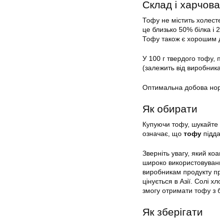
Склад і харчова
Тофу не містить холесте
це близько 50% білка і 
Тофу також є хорошим 
У 100 г твердого тофу, 
(залежить від виробника
Оптимальна добова нор
Як обирати
Купуючи тофу, шукайте 
означає, що
тофу
підда
Зверніть увагу, який ко
широко використовувани
виробникам продукту пр
цінується в Азії. Солі 
змогу отримати тофу з 
Як зберігати