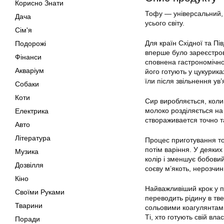
Корисно Знати
Тофу — універсальний, б
Дача
усього світу.
Сім'я
Для країн Східної та П
Подорожі
вперше було зареєстрова
Фінанси
сповнена гастрономічно
Акваріум
його готують у цукурика
їли після звільнення ув
Собаки
Коти
Сир виробляється, коли 
молоко розділяється на 
Електрика
створаживается точно т
Авто
Література
Процес приготування то
потім варіння. У деяки
Музика
колір і зменшує бобовий
Дозвілля
соєву м’якоть, нерозчин
Кіно
Найважливіший крок у 
Своїми Руками
переводить рідину в тв
Тварини
сольовими коагулянтами
Ті, хто готують свій вл
Поради