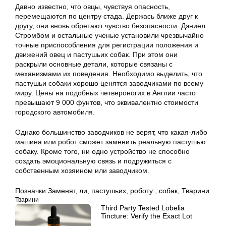
Давно известно, что овцы, чувствуя опасность,
перемещаются по центру стада. Держась ближе друг к
другу, они вновь обретают чувство безопасности. Дэниел
Стромбом и остальные ученые установили чрезвычайно
точные приспособления для регистрации положения и
движений овец и пастушьих собак. При этом они
раскрыли основные детали, которые связаны с
механизмами их поведения. Необходимо выделить, что
пастушьи собаки хорошо ценятся заводчиками по всему
миру. Цены на подобных четвероногих в Англии часто
превышают 9 000 фунтов, что эквивалентно стоимости
городского автомобиля.
Однако большинство заводчиков не верят, что какая-либо
машина или робот сможет заменить реальную пастушью
собаку. Кроме того, ни одно устройство не способно
создать эмоциональную связь и подружиться с
собственным хозяином или заводчиком.
Позначки:
Заменят
,
ли
,
пастушьих
,
роботу:
,
собак
,
Тварини
Тварини
Third Party Tested Lobelia
Tincture: Verify the Exact Lot