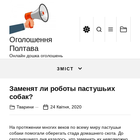
Оголошення
Перейти
Полтава
до
вмісту
Оголошення
Полтава
Онлайн дошка оголошень
ЗМІСТ
Заменят ли роботы пастушьих
собак?
Тварини
24 Квітня, 2020
На протяжении многих веков по всему миру пастушьи
собаки помогали оберегать стада домашнего скота. До
сегодняшнего дня казалось, что заменить их невозможно,