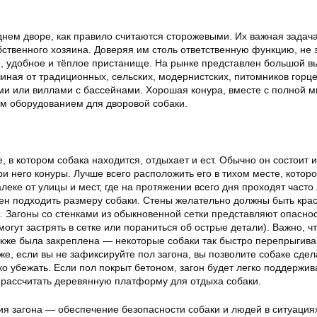
днем дворе, как правило считаются сторожевыми. Их важная задач
ственного хозяина. Доверяя им столь ответственную функцию, не 
, удобное и тёплое пристанище. На рынке представлен большой в
иная от традиционных, сельских, модернистских, питомников горце
и или виллами с бассейнами. Хорошая конура, вместе с полной м
м оборудованием для дворовой собаки.
 в котором собака находится, отдыхает и ест. Обычно он состоит 
и него конуры. Лучше всего расположить его в тихом месте, котор
леке от улицы и мест, где на протяжении всего дня проходят часто
н подходить размеру собаки. Стены желательно должны быть кра
. Загоны со стенками из обыкновенной сетки представляют опасно
могут застрять в сетке или пораниться об острые детали). Важно, ч
также была закреплена — некоторые собаки так быстро перепрыгива
же, если вы не зафиксируйте пол загона, вы позволите собаке сдел
ко убежать. Если пол покрыт бетоном, загон будет легко поддержив
е рассчитать деревянную платформу для отдыха собаки.
я загона — обеспечение безопасности собаки и людей в ситуациях