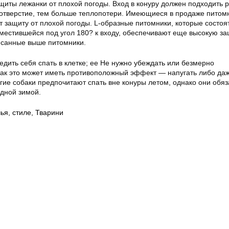
щиты лежанки от плохой погоды. Вход в конуру должен подходить 
 отверстие, тем больше теплопотери. Имеющиеся в продаже питом
 защиту от плохой погоды. L-образные питомники, которые состоят
местившейся под угол 180? к входу, обеспечивают еще высокую за
исанные выше питомники.
дить себя спать в клетке; ее Не нужно убеждать или безмерно
 как это может иметь противоположный эффект — напугать либо да
гие собаки предпочитают спать вне конуры летом, однако они обя
одной зимой.
ья
,
стиле
,
Тварини