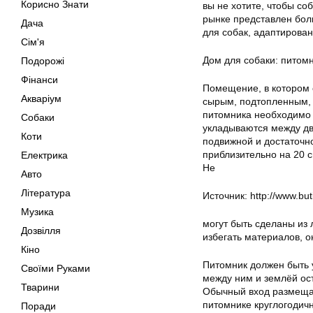
Корисно Знати
вы не хотите, чтобы со
рынке представлен бол
Дача
для собак, адаптирован
Сім'я
Дом для собаки: питом
Подорожі
Фінанси
Помещение, в котором 
Акваріум
сырым, подтопленным, 
питомника необходимо 
Собаки
укладываются между дву
Коти
подвижной и достаточн
приблизительно на 20 
Електрика
Не
Авто
Література
Источник: http://www.bu
Музика
могут быть сделаны из
Дозвілля
избегать материалов, о
Кіно
Питомник должен быть 
Своїми Руками
между ним и землёй ос
Тварини
Обычный вход размещае
питомнике круглогодичн
Поради