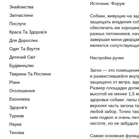
Источник: Форум
Знайомства
Запчастини
Собаки, живущие на за
защищать владения соб
Послуги
обеспечить им хорошее
Краса Та Здоров'я
разных питомников, нач
завершая мини-дворцам
Для Дорослих
является сопутствующи
Одяг Та Взуття
Дитячий Світ
Настройка ручки
Будівництво
Загон — это помещение,
Тварини Та Рослини
и разместившейся внутр
защищено от ветра, вда
Різне
Размер площадки долже
Оголошення
высотой не менее 1,5 м
Економіка
здоровья собаки: лапы 
верхняя часть загона 
Здоров'я
любой забор. Точно так
Туризм
ним подкоп и очень лег
чистоте, но не забудьт
Наука
Техніка
Самая основная функци