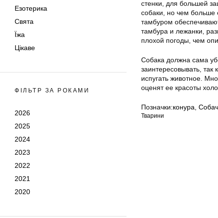
стенки, для большей за
Езотерика
собаки, но чем больше
Свята
тамбуром обеспечивают
тамбура и лежанки, раз
Їжа
плохой погоды, чем оп
Цікаве
Собака должна сама убе
заинтересовывать, так
испугать животное. Мно
оценят ее красоты хол
ФІЛЬТР ЗА РОКАМИ
Позначки:
конура
,
Собач
2026
Тварини
2025
2024
2023
2022
2021
2020