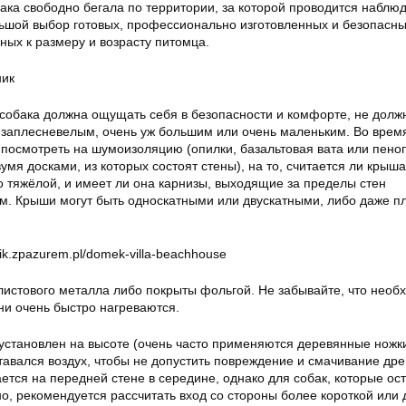
бака свободно бегала по территории, за которой проводится наблю
ьшой выбор готовых, профессионально изготовленных и безопасны
ных к размеру и возрасту питомца.
ник
собака должна ощущать себя в безопасности и комфорте, не долж
заплесневелым, очень уж большим или очень маленьким. Во врем
посмотреть на шумоизоляцию (опилки, базальтовая вата или пено
мя досками, из которых состоят стены), на то, считается ли крыша
о тяжёлой, и имеет ли она карнизы, выходящие за пределы стен
см. Крыши могут быть односкатными или двускатными, либо даже п
tik.zpazurem.pl/domek-villa-beachhouse
 листового металла либо покрыты фольгой. Не забывайте, что необ
ни очень быстро нагреваются.
установлен на высоте (очень часто применяются деревянные ножки
тавался воздух, чтобы не допустить повреждение и смачивание др
тся на передней стене в середине, однако для собак, которые ос
о, рекомендуется рассчитать вход со стороны более короткой или