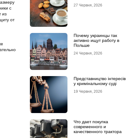
размеру
27 Червня, 2026
ники с
 из
щиту от
Почему украинцы так
активно ищут работу в
же
Польше
зательно
24 Червня, 2026
Представництво інтересів
у кримінальному суді
19 Червня, 2026
Что дает покупка
современного и
качественного трактора