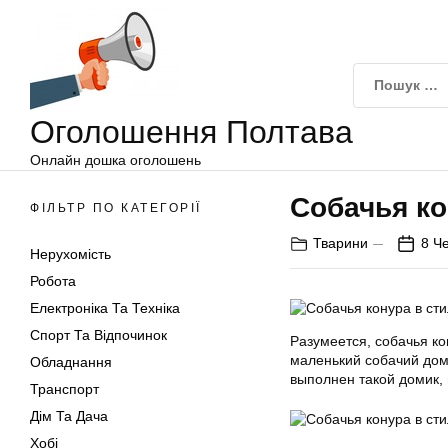
Оголошення
Перейти
Полтава
до
вмісту
Оголошення Полтава
Онлайн дошка оголошень
Собачья ко
ФІЛЬТР ПО КАТЕГОРІЇ
Тварини
8 Ч
Нерухомість
Робота
Електроніка Та Техніка
Спорт Та Відпочинок
Разумеется, собачья ко
маленький собачий дом.
Обладнання
выполнен такой домик, 
Транспорт
Дім Та Дача
Хобі