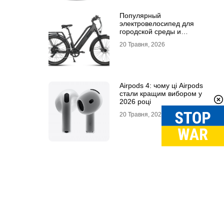
Популярный
электровелосипед для
городской среды и
топовый электросамокат:
20 Травня, 2026
почему их выбирают
Airpods 4: чому ці Airpods
стали кращим вибором у
2026 році
20 Травня, 2026