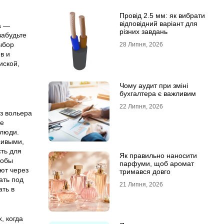
Провід 2.5 мм: як вибрати
відповідний варіант для
а —
різних завдань
забудьте
ыбор
28 Липня, 2026
в и
иской,
Чому аудит при зміні
бухгалтера є важливим
22 Липня, 2026
из вольера
ое
 люди.
сивыми,
сть для
Як правильно наносити
тобы
парфуми, щоб аромат
ют через
тримався довго
ать под
21 Липня, 2026
ать в
, когда