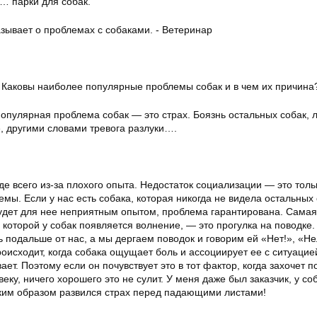
… парки для собак.
 Каковы наиболее популярные проблемы собак и в чем их причина
опулярная проблема собак — это страх. Боязнь остальных собак, 
, другими словами тревога разлуки….
е всего из-за плохого опыта. Недостаток социализации — это толь
мы. Если у нас есть собака, которая никогда не видела остальных 
будет для нее неприятным опытом, проблема гарантирована. Самая
 которой у собак появляется волнение, — это прогулка на поводке.
ь подальше от нас, а мы дергаем поводок и говорим ей «Нет!», «Не
роисходит, когда собака ощущает боль и ассоциирует ее с ситуацией
ет. Поэтому если он почувствует это в тот фактор, когда захочет п
еку, ничего хорошего это не сулит. У меня даже был заказчик, у со
аким образом развился страх перед падающими листами!