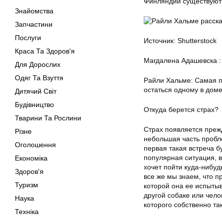
Финляндии существуют
Знайомства
Запчастини
Послуги
Источник: Shutterstock
Краса Та Здоров'я
Магдалена Адашевска :
Для Дорослих
Одяг Та Взуття
Райли Хальме: Самая п
остаться одному в доме
Дитячий Світ
Будівництво
Откуда берется страх?
Тварини Та Рослини
Страх появляется прежд
Різне
небольшая часть пробле
Оголошення
первая такая встреча 
популярная ситуация, в
Економіка
хочет пойти куда-нибуд
Здоров'я
все же мы знаем, что п
Туризм
которой она ее испытыва
другой собаке или челов
Наука
которого собственно т
Техніка