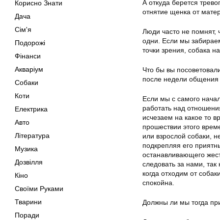
А откуда берется трево
Корисно Знати
отнятие щенка от мате
Дача
Сім'я
Люди часто не помнят, 
одни. Если мы забираем
Подорожі
точки зрения, собака н
Фінанси
Акваріум
Что бы вы посоветовал
после недели общения
Собаки
Коти
Если мы с самого нача
работать над отношения
Електрика
исчезаем на какое то в
Авто
прошествии этого време
Література
или взрослой собаки, н
подкрепляя его приятн
Музика
останавливающего жеста
Дозвілля
следовать за нами, так
когда отходим от собаки
Кіно
спокойна.
Своїми Руками
Тварини
Должны ли мы тогда при
Поради