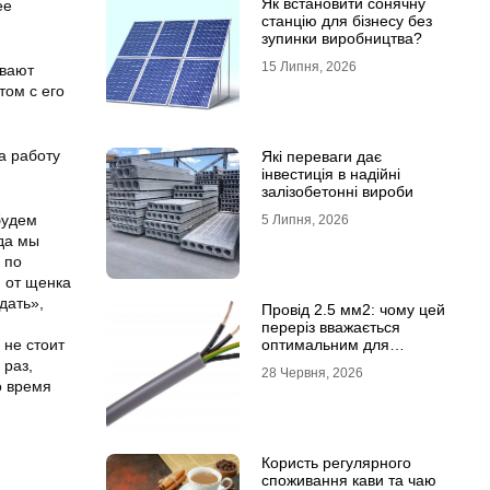
Як встановити сонячну
ее
станцію для бізнесу без
зупинки виробництва?
15 Липня, 2026
ывают
том с его
а работу
Які переваги дає
інвестиція в надійні
залізобетонні вироби
будем
5 Липня, 2026
гда мы
 по
м от щенка
дать»,
Провід 2.5 мм2: чому цей
переріз вважається
 не стоит
оптимальним для
побутової електромережі
 раз,
28 Червня, 2026
о время
Користь регулярного
споживання кави та чаю