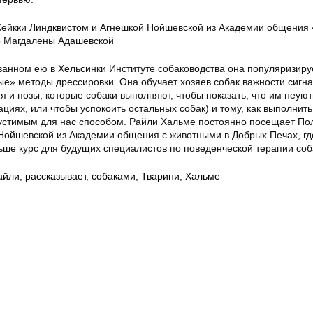
ейкки Линдквистом и Агнешкой Нойшевской из Академии общения
о Магдалены Адашевской
анном ею в Хельсинки Институте собаководства она популяризиру
е» методы дрессировки. Она обучает хозяев собак важности сигн
 и позы, которые собаки выполняют, чтобы показать, что им неуют
циях, или чтобы успокоить остальных собак) и тому, как выполнить
устимым для нас способом. Райли Хальме постоянно посещает По
ойшевской из Академии общения с животными в Добрых Печах, гд
ьше курс для будущих специалистов по поведенческой терапии соб
айли
,
рассказывает
,
собаками
,
Тварини
,
Хальме