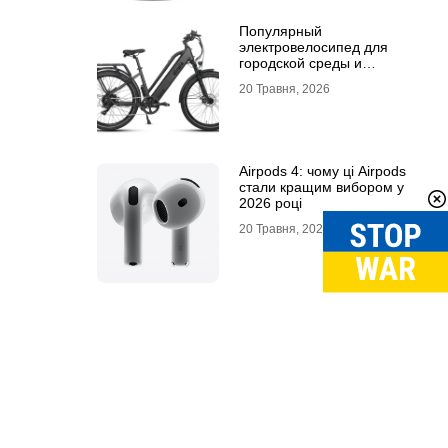
Популярный
электровелосипед для
городской среды и
топовый электросамокат:
20 Травня, 2026
почему их выбирают
Airpods 4: чому ці Airpods
стали кращим вибором у
2026 році
20 Травня, 2026