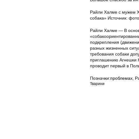
Райли Халме с мужем Х
собака» Источник: фот
Райли Халме — В основ
«собакоориентированны
подкрепления (движения
разных жизненных ситуа
требования собаки доп
приглашению Агнешки Н
проводит первый в Пол
Позначки:
проблемах
,
Р
Тварини