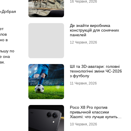
16 Червня, 2026
 «Добрая
Де знайти виробника
ет
конструкцій для сонячних
алов
панелей
но в
12 Червня, 2026
льшу по
е она
ак.
ШІ та 3D-аватари: головні
технологічні зміни ЧС-2026
з футболу
11 Червня, 2026
Poco X8 Pro против
привычной классики
Xiaomi: что лучше купить
под ваш стиль жизни
10 Червня, 2026