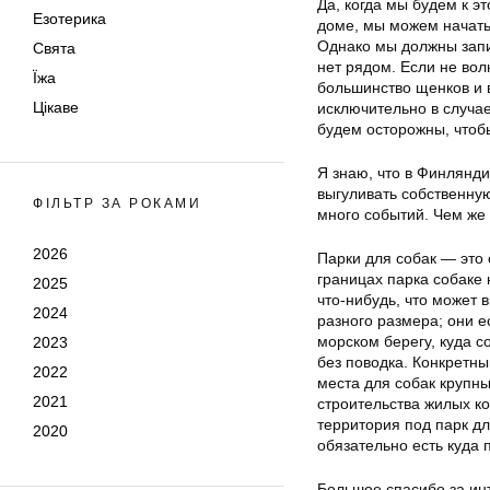
Да, когда мы будем к э
Езотерика
доме, мы можем начать
Однако мы должны запис
Свята
нет рядом. Если не вол
Їжа
большинство щенков и в
Цікаве
исключительно в случае
будем осторожны, чтоб
Я знаю, что в Финлянди
выгуливать собственную
ФІЛЬТР ЗА РОКАМИ
много событий. Чем же 
2026
Парки для собак — это 
границах парка собаке 
2025
что-нибудь, что может 
2024
разного размера; они е
морском берегу, куда с
2023
без поводка. Конкретны
2022
места для собак крупны
2021
строительства жилых к
территория под парк дл
2020
обязательно есть куда 
Большое спасибо за ин