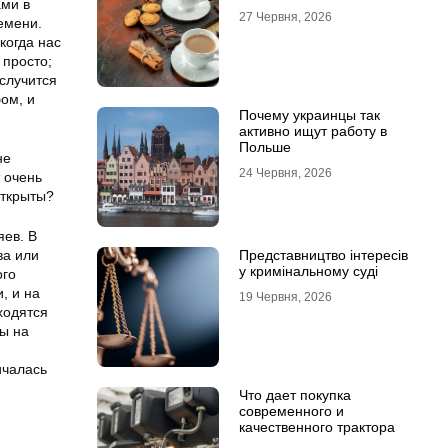
ами в
27 Червня, 2026
емени.
когда нас
 просто;
случится
ом, и
Почему украинцы так
активно ищут работу в
Польше
не
24 Червня, 2026
т очень
открыты?
яев. В
ва или
Представництво інтересів
у кримінальному суді
ого
, и на
19 Червня, 2026
ходятся
ны на
ичалась
Что дает покупка
современного и
качественного трактора