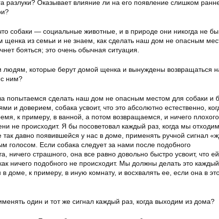
га разлуки? Оказывает влияние ли на его появление слишком ранн
ри?
что собаки — социальные животные, и в природе они никогда не б
 щенка из семьи и не знаем, как сделать наш дом не опасным мес
ачнет бояться; это очень обычная ситуация.
и людям, которые берут домой щенка и вынуждены возвращаться н
 с ним?
ла попытаемся сделать наш дом не опасным местом для собаки и 
ми и доверием, собака усвоит, что это абсолютно естественно, ко
ремя, к примеру, в ванной, а потом возвращаемся, и ничего плохого
ни не происходит. Я бы посоветовал каждый раз, когда мы отходи
е так давно появившейся у нас в доме, применять ручной сигнал «ж
ым голосом. Если собака следует за нами после подобного
, ничего страшного, она все равно довольно быстро усвоит, что ей
 как ничего подобного не происходит. Мы должны делать это каждый
 в доме, к примеру, в иную комнату, и восхвалять ее, если она в эт
менять один и тот же сигнал каждый раз, когда выходим из дома?