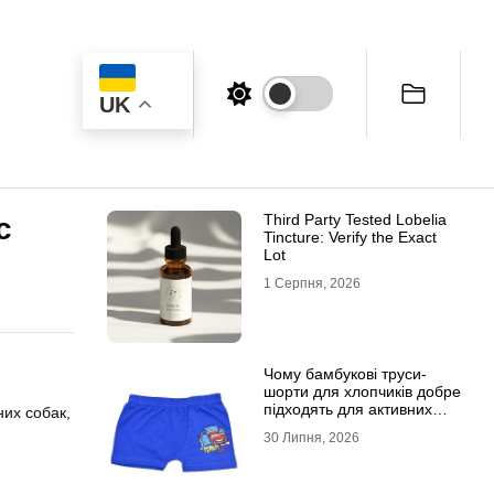
UK
Third Party Tested Lobelia
с
Tincture: Verify the Exact
Lot
1 Серпня, 2026
Чому бамбукові труси-
шорти для хлопчиків добре
підходять для активних
их собак,
дітей
30 Липня, 2026