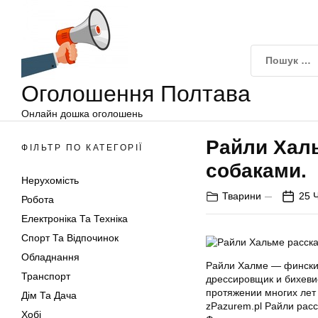
Оголошення
Перейти
Полтава
до
вмісту
Оголошення Полтава
Онлайн дошка оголошень
Райли Хал
ФІЛЬТР ПО КАТЕГОРІЇ
собаками.
Нерухомість
Тварини
25 
Робота
Електроніка Та Техніка
Спорт Та Відпочинок
Обладнання
Райли Халме — фински
Транспорт
дрессировщик и бихевио
протяжении многих лет
Дім Та Дача
zPazurem.pl Райли расс
Хобі