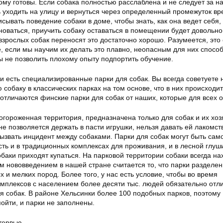
тому готовы. Если собака полностью расслаблена и не следует за н
 уходить на улицу и вернуться через определенный промежуток вр
ывать поведение собаки в доме, чтобы знать, как она ведет себя, 
новаться, приучить собаку оставаться в помещении будет довольно
зрослых собак переносят это достаточно хорошо. Разумеется, это 
, если мы научим их делать это плавно, неопасным для них способ
ы не позволить плохому опыту подпортить обучение.
и есть специализированные парки для собак. Вы всегда советуете 
 собаку в классических парках на том основе, что в них происходи
отличаются финские парки для собак от наших, которые для всех 
огороженная территория, предназначена только для собак и их хоз
не позволяется держать в пасти игрушки, нельзя давать ей лакомст
вызвать инцидент между собаками. Парки для собак могут быть сам
сть и в традиционных комплексах для проживания, и в лесной глуши
обаки приходят купаться. На парковой территории собаки всегда на
м нововведением в нашей стране считается то, что парки разделе
х и мелких пород. Более того, у нас есть условие, чтобы во время
омплексов с населением более десяти тыс. людей обязательно отл
я собак. В районе Хельсинки более 100 подобных парков, поэтому
пойти, и парки не заполнены.
тервью.