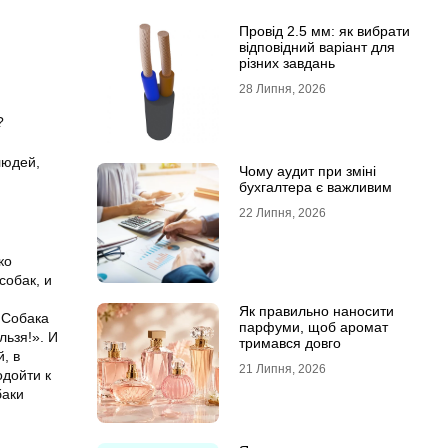
Провід 2.5 мм: як вибрати
відповідний варіант для
різних завдань
28 Липня, 2026
?
людей,
Чому аудит при зміні
бухгалтера є важливим
22 Липня, 2026
ко
собак, и
Як правильно наносити
 Собака
парфуми, щоб аромат
льзя!». И
тримався довго
, в
21 Липня, 2026
одойти к
баки