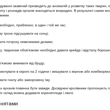
одуванні зазвичай призводять до аномалій у розвитку таких тварин, 
хіту і розладів органів знаходяться всередині. В результаті самки мо
омими.
еобхідно, приблизно, в один і той же час;
у трохи підсушувати на сонці;
одити потроху невеликими дозами;
у, тваринам обов’язково необхідно давати крейда і відсталу борошно
’язково вимивати від бруду;
амочувати в окропі на 2 години і змішувати з зерном або комбікормо
вати гнилу або заморожену їжу.
ах вуханів повинна бути завжди. Досвідчені кролівники пропонують 
їх склад можна додавати коренеплоди і овочі.
енятами