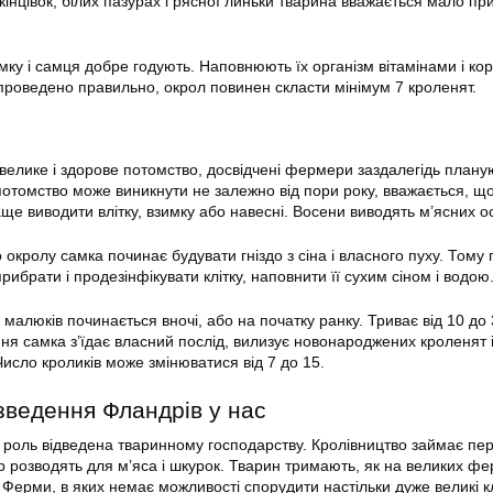
кінцівок, білих пазурах і рясної линьки тварина вважається мало п
у і самця добре годують. Наповнюють їх організм вітамінами і ко
роведено правильно, окрол повинен скласти мінімум 7 кроленят.
велике і здорове потомство, досвідчені фермери заздалегідь плану
отомство може виникнути не залежно від пори року, вважається, щ
ще виводити влітку, взимку або навесні. Восени виводять м’ясних о
окролу самка починає будувати гніздо з сіна і власного пуху. Тому
рибрати і продезінфікувати клітку, наповнити її сухим сіном і водою
малюків починається вночі, або на початку ранку. Триває від 10 до
ня самка з’їдає власний послід, вилизує новонароджених кроленят 
 Число кроликів може змінюватися від 7 до 15.
зведення Фландрів у нас
а роль відведена тваринному господарству. Кролівництво займає пе
 розводять для м’яса і шкурок. Тварин тримають, як на великих фер
 Ферми, в яких немає можливості спорудити настільки дуже великі к