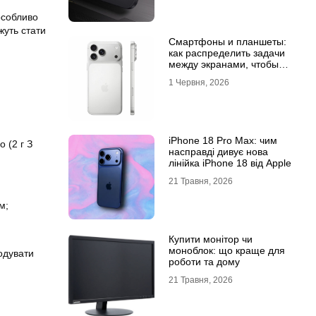
особливо
жуть стати
Смартфоны и планшеты:
как распределить задачи
между экранами, чтобы
все успевать
1 Червня, 2026
iPhone 18 Pro Max: чим
 (2 г З
насправді дивує нова
лінійка iPhone 18 від Apple
21 Травня, 2026
м;
Купити монітор чи
моноблок: що краще для
годувати
роботи та дому
21 Травня, 2026