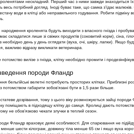
кроленятами нескладний. Перший час з ними завжди знаходиться їх
ть весь потрібний догляд. Іноді буває таке, що самка з’їдає малюків
естачу води в клітці або неправильного годування. Робити підміну в
ь.
я народження кроленята будуть виходити з власного гнізда і пробув
має складатися лише зі свіжих продуктів (соковитий корм), сіна, гіло
необхідно день у день оглядати (вуха, очі, шкіру, лапки). Якщо буд
я, важливо відразу викликати ветеринара.
потомство вилізе з гнізда, клітку необхідно промити і продезінфікув
зведення породи Фландр
ня бельгійські велетні потребують просторих клітках. Приблизні ро
з потомством габарити зобов’язані бути в 1,5 рази більше.
я статеве дозрівання, тому з цього віку розмножуються зайці породи
амку поміщають в підходящу клітку до самця. Кролиці дають потомств
тому не обов’язково чекати злучки в теплий сезон.
роди Фландр враховує деякі особливості. Для спарювання не підійду
у менше шести кілограм, довжину тіла менше 65 см і якщо вуха кор