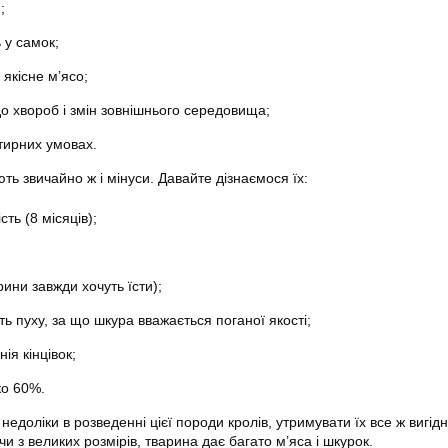
;
 у самок;
 якісне м’ясо;
до хвороб і змін зовнішнього середовища;
тирних умовах.
ть звичайно ж і мінуси. Давайте дізнаємося їх:
сть (8 місяців);
рини завжди хочуть їсти);
сть пуху, за що шкура вважається поганої якості;
ія кінцівок;
ко 60%.
едоліки в розведенні цієї породи кролів, утримувати їх все ж вигідн
 з великих розмірів, тварина дає багато м’яса і шкурок.