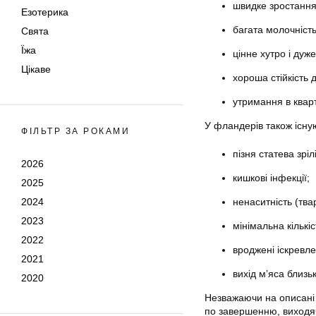
швидке зростання
Езотерика
багата молочність
Свята
Їжа
цінне хутро і дуже
Цікаве
хороша стійкість 
утримання в квар
У фландерів також існую
ФІЛЬТР ЗА РОКАМИ
пізня статева зрілі
2026
кишкові інфекції;
2025
2024
ненаситність (тва
2023
мінімальна кількі
2022
вроджені іскревлен
2021
вихід м’яса близь
2020
Незважаючи на описані н
по завершенню, виходячи