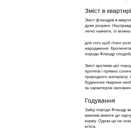
Зміст в квартир
Зміст фландрів в кварти
дуже розумні. Насправді
легко навчити, їх можна 
для того щоб гігант роз
народження. Кроленята 
породи Фландр сподобає
Зміст кроликів цієї пор
протягів і прямих соня
природного матеріалу. 
будиночок тварини необ
за характером заповне
Годування
Зайці породи Фландр ви
важливі вимоги до харчу
корму. Однак це не оскі
м’яса.