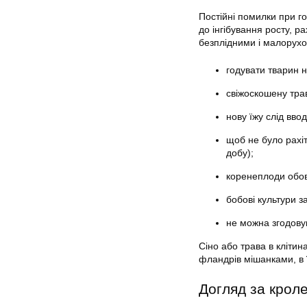
Постійні помилки при г
до інгібування росту, ра
безплідними і малорух
годувати тварин н
свіжоскошену трав
нову їжу слід вв
щоб не було рахіт
добу);
коренеплоди обов
бобові культури з
не можна згодову
Сіно або трава в клітин
фландрів мішанками, в 
Догляд за крол