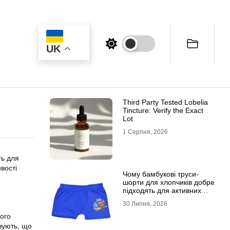
UK
Third Party Tested Lobelia
Tincture: Verify the Exact
Lot
1 Серпня, 2026
ть для
вості
Чому бамбукові труси-
шорти для хлопчиків добре
підходять для активних
дітей
30 Липня, 2026
кого
азують, що