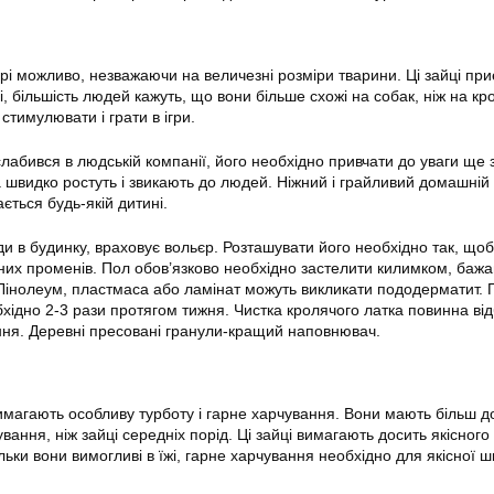
і
рі можливо, незважаючи на величезні розміри тварини. Ці зайці приє
, більшість людей кажуть, що вони більше схожі на собак, ніж на крол
стимулювати і грати в ігри.
слабився в людській компанії, його необхідно привчати до уваги ще 
швидко ростуть і звикають до людей. Ніжний і грайливий домашній
ться будь-якій дитині.
оди в будинку, враховує вольєр. Розташувати його необхідно так, що
чних променів. Пол обов’язково необхідно застелити килимком, бажа
Лінолеум, пластмаса або ламінат можуть викликати пододерматит.
хідно 2-3 рази протягом тижня. Чистка кролячого латка повинна ві
ння. Деревні пресовані гранули-кращий наповнювач.
магають особливу турботу і гарне харчування. Вони мають більш д
вання, ніж зайці середніх порід. Ці зайці вимагають досить якісного 
льки вони вимогливі в їжі, гарне харчування необхідно для якісної шк