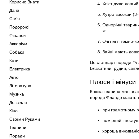
Корисно Знати
Хвіст дуже довгий
Дача
Хутро високий (3-
Сім'я
Однорічні тварини
Подорожі
кг.
Фінанси
Очі і кігті темно-к
Акваріум
Зайці мають довжи
Собаки
Коти
Це стандарт породи Фла
Блакитний, рудий, світло
Електрика
Авто
Плюси і мінуси
Література
Кожна тварина має власн
Музика
породи Фландр мають та
Дозвілля
при грамотному г
Кіно
Своїми Руками
помірний і поступ
Тварини
хороша виживаніс
Поради