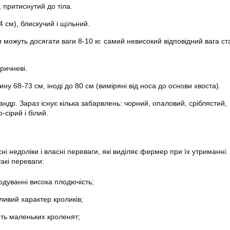
, притиснутий до тіла.
4 см), блискучий і щільний.
 можуть досягати ваги 8-10 кг. самий невисокий відповідний вага ст
оричневі.
ну 68-73 см, іноді до 80 см (виміряні від носа до основи хвоста).
ндр. Зараз існує кілька забарвлень: чорний, опаловий, сріблястий,
-сірий і білий.
і недоліки і власні переваги, які виділяє фермер при їх утриманні.
кі переваги:
одуванні висока плодючість;
ливий характер кроликів;
ть маленьких кроленят;