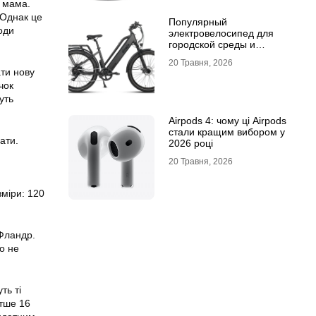
 мама.
. Однак це
Популярный
оди
электровелосипед для
городской среды и
топовый электросамокат:
20 Травня, 2026
почему их выбирают
ати нову
чок
уть
Airpods 4: чому ці Airpods
стали кращим вибором у
ати.
2026 році
20 Травня, 2026
зміри: 120
 Фландр.
о не
ть ті
отше 16