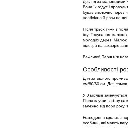
Догляд за маленькими 
Вона їх годує і проводи
буває виключно через н
необхідно 3 рази на ден
Після трьох тижнів післ
їжу. Годування малюків 
молодих дерев. Малюків 
підозри на захворюванн
Важливо! Перш ніж нове 
Особливості ро
Для затишного проживан
см/80/60 см. Для самок 
У 8 місяців закінчуєтьс
Після злучки вагітну с
залежно від пори року, 
Розведення кроликів по
особини, які мають ваг