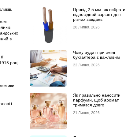
ликів.
Провід 2.5 мм: як вибрати
відповідний варіант для
різних завдань
яхом
ликів
28 Липня, 2026
мандських
ений в
Чому аудит при зміні
її
бухгалтера є важливим
1915 році.
22 Липня, 2026
ристики
Як правильно наносити
парфуми, щоб аромат
лові і
тримався довго
21 Липня, 2026