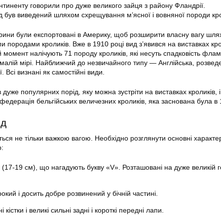
онтиненту говорили про дуже великого зайця з району Фландрії.
 був виведений шляхом схрещування м’ясної і вовняної породи кро
варини були експортовані в Америку, щоб розширити власну вагу шл
и породами кроликів. Вже в 1910 році вид з’явився на виставках кро
й момент налічують 71 породу кроликів, які несуть спадковість фла
 малій мірі. Найближчий до незвичайного типу — Англійська, розвед
ії. Всі визнані як самостійні види.
дуже популярних порід, яку можна зустріти на виставках кроликів, і 
федерація бельгійських величезних кроликів, яка заснована була в 
яд
ться не тільки важкою вагою. Необхідно розглянути основні характе
:
а (17-19 см), що нагадують букву «V». Розташовані на дуже великій го
окий і досить добре розвинений у бічній частині.
 кістки і великі сильні задні і короткі передні лапи.