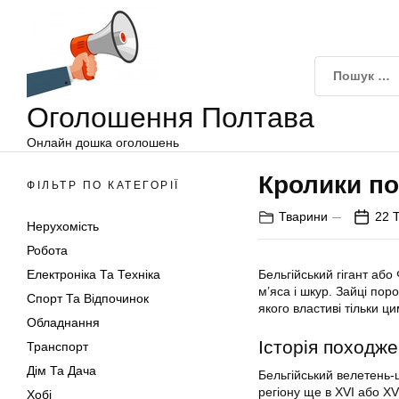
Оголошення
Перейти
Полтава
до
вмісту
Оголошення Полтава
Онлайн дошка оголошень
Кролики п
ФІЛЬТР ПО КАТЕГОРІЇ
Тварини
22 
Нерухомість
Робота
Електроніка Та Техніка
Бельгійський гігант або
м’яса і шкур. Зайці пор
Спорт Та Відпочинок
якого властиві тільки ц
Обладнання
Історія походж
Транспорт
Дім Та Дача
Бельгійський велетень-
регіону ще в XVI або XVI
Хобі