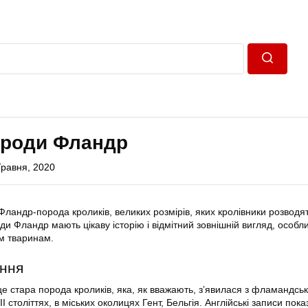
Пошук
ороди Фландр
Травня, 2020
 Фландр-порода кроликів, великих розмірів, яких кролівники розводя
оди Фландр мають цікаву історію і відмітний зовнішній вигляд, особли
им тваринам.
ення
це стара порода кроликів, яка, як вважають, з’явилася з фламандсь
I століттях, в міських околицях Гент, Бельгія. Англійські записи пок