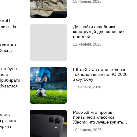
16 Червня, 2026
мні і
иків. Їх
Де знайти виробника
конструкцій для сонячних
панелей
з самого
12 Червня, 2026
 Заєць
б не було
ШІ та 3D-аватари: головні
но з
технологічні зміни ЧС-2026
з футболу
 Прибирати
дбуватися
11 Червня, 2026
Poco X8 Pro против
осить
привычной классики
і різного
Xiaomi: что лучше купить
ірки і
под ваш стиль жизни
10 Червня, 2026