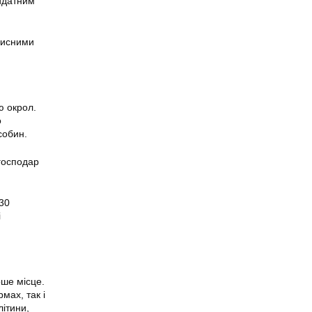
ридатним
рисними
ю окрол.
о
собин.
 господар
.
 30
і
рше місце.
мах, так і
літини,