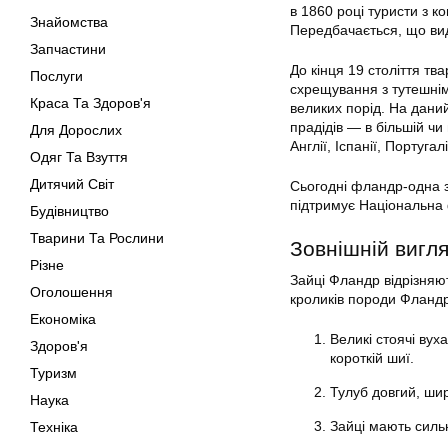
в 1860 році туристи з к
Знайомства
Передбачається, що вид
Запчастини
До кінця 19 століття т
Послуги
схрещування з тутешнім
Краса Та Здоров'я
великих порід. На дани
прадідів — в більшій чи
Для Дорослих
Англії, Іспанії, Португал
Одяг Та Взуття
Дитячий Світ
Сьогодні фландр-одна з 
підтримує Національна 
Будівництво
Тварини Та Рослини
Зовнішній вигл
Різне
Зайці Фландр відрізняю
Оголошення
кроликів породи Фландр
Економіка
Великі стоячі вух
Здоров'я
короткій шиї.
Туризм
Тулуб довгий, шир
Наука
Зайці мають сильні
Техніка