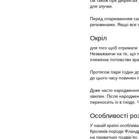
см.також при дефектах 
для злучки.
Перед спарюванням самк
речовинами. Якщо все п
Окріл
для того щоб отримати 
Незважаючи на те, що п
племінне потомство кра
Протягом пари годин до 
до цього часу повинен п
Дуже часто народження 
хвилин. Після народжен
переносить їх в гніздо.
Особливості ро
У нашій країні особлив
Кроликів породи Фландр
на приватних подвір’ях.