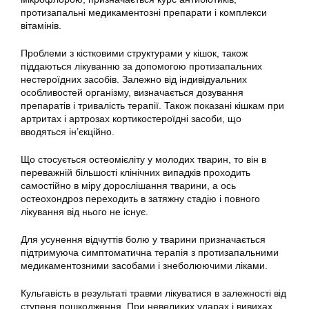
протизапальні медикаментозні препарати і комплекси
вітамінів.
Проблеми з кістковими структурами у кішок, також
піддаються лікуванню за допомогою протизапальних
нестероїдних засобів. Залежно від індивідуальних
особливостей організму, визначається дозування
препаратів і тривалість терапії. Також показані кішкам при
артритах і артрозах кортикостероїдні засоби, що
вводяться ін’єкційно.
Що стосується остеомієліту у молодих тварин, то він в
переважній більшості клінічних випадків проходить
самостійно в міру дорослішання тварини, а ось
остеохондроз переходить в затяжну стадію і повного
лікування від нього не існує.
Для усунення відчуттів болю у тварини призначається
підтримуюча симптоматична терапія з протизапальними
медикаментозними засобами і знеболюючими ліками.
Кульгавість в результаті травми лікуватися в залежності від
ступеня пошкодження. При невеликих ударах і вивихах,