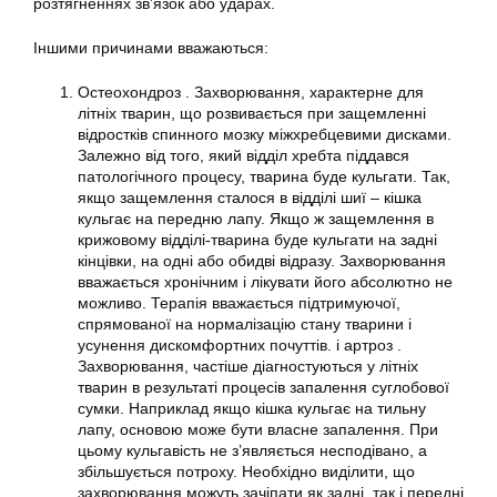
розтягненнях зв’язок або ударах.
Іншими причинами вважаються:
Остеохондроз . Захворювання, характерне для
літніх тварин, що розвивається при защемленні
відростків спинного мозку міжхребцевими дисками.
Залежно від того, який відділ хребта піддався
патологічного процесу, тварина буде кульгати. Так,
якщо защемлення сталося в відділі шиї – кішка
кульгає на передню лапу. Якщо ж защемлення в
крижовому відділі-тварина буде кульгати на задні
кінцівки, на одні або обидві відразу. Захворювання
вважається хронічним і лікувати його абсолютно не
можливо. Терапія вважається підтримуючої,
спрямованої на нормалізацію стану тварини і
усунення дискомфортних почуттів. і артроз .
Захворювання, частіше діагностуються у літніх
тварин в результаті процесів запалення суглобової
сумки. Наприклад якщо кішка кульгає на тильну
лапу, основою може бути власне запалення. При
цьому кульгавість не з’являється несподівано, а
збільшується потроху. Необхідно виділити, що
захворювання можуть зачіпати як задні, так і передні