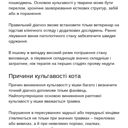
пошкоджень. Основою кульгавості у тварини може бути
перелом, хронічне захворювання кісткових структур, забій
або ж поранення.
Правильний діагноз зможе встановити тільки ветеринар на
підставі клінічного огляду і додаткових досліджень. Раннє
лікування виник патологічного стану забезпечити швидке
одужання.
В іншому ж випадку високий ризик погіршення стану
вихованця, а лікування складнощів значно складніше і
затратнее, ніж терапія на перших стадіях прояву недуги.
Причини кульгавості кота
Причин виникнення кульгавості у кішки багато і визначити
точний діагноз допоможе тільки фахівець.
Найпопулярнішою основою виникнення раптової
кульгавості у кішки вважається травма.
Порушення в пересуваннях задньої або передньої кінцівки
з’являються не тільки при значних травмах – переломах
або вивихах, а й при невеликих порізах, скалках,