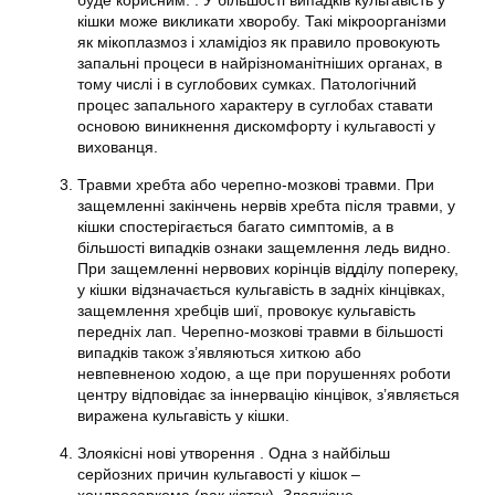
буде корисним. . У більшості випадків кульгавість у
кішки може викликати хворобу. Такі мікроорганізми
як мікоплазмоз і хламідіоз як правило провокують
запальні процеси в найрізноманітніших органах, в
тому числі і в суглобових сумках. Патологічний
процес запального характеру в суглобах ставати
основою виникнення дискомфорту і кульгавості у
вихованця.
Травми хребта або черепно-мозкові травми. При
защемленні закінчень нервів хребта після травми, у
кішки спостерігається багато симптомів, а в
більшості випадків ознаки защемлення ледь видно.
При защемленні нервових корінців відділу попереку,
у кішки відзначається кульгавість в задніх кінцівках,
защемлення хребців шиї, провокує кульгавість
передніх лап. Черепно-мозкові травми в більшості
випадків також з’являються хиткою або
невпевненою ходою, а ще при порушеннях роботи
центру відповідає за іннервацію кінцівок, з’являється
виражена кульгавість у кішки.
Злоякісні нові утворення . Одна з найбільш
серйозних причин кульгавості у кішок –