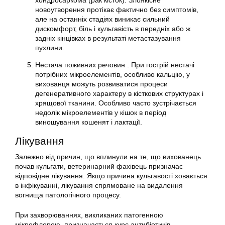
хондросаркома (рак кісток). Злоякісне
новоутворення протікає фактично без симптомів,
але на останніх стадіях виникає сильний
дискомфорт, біль і кульгавість в передніх або ж
задніх кінцівках в результаті метастазування
пухлини.
Нестача поживних речовин . При гострій нестачі
потрібних мікроелементів, особливо кальцію, у
вихованця можуть розвиватися процеси
дегенеративного характеру в кісткових структурах і
хрящової тканини. Особливо часто зустрічається
недолік мікроелементів у кішок в період
виношування кошенят і лактації.
Лікування
Залежно від причин, що вплинули на те, що вихованець
почав кульгати, ветеринарний фахівець призначає
відповідне лікування. Якщо причина кульгавості ховається
в інфікуванні, лікування спрямоване на видалення
вогнища патологічного процесу.
При захворюваннях, викликаних патогенною
мікрофлорою, призначається курс антибіотиків,