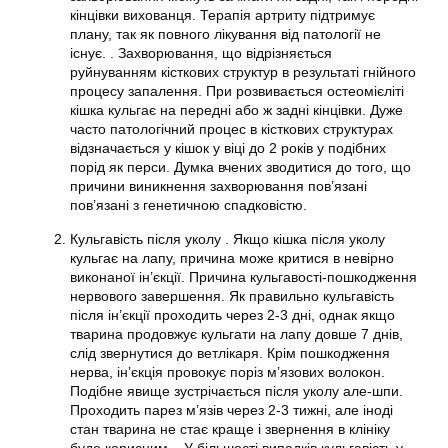
кінцівки вихованця. Терапія артриту підтримує
плану, так як повного лікування від патології не
існує. . Захворювання, що відрізняється
руйнуванням кісткових структур в результаті гнійного
процесу запалення. При розвивається остеомієліті
кішка кульгає на передні або ж задні кінцівки. Дуже
часто патологічний процес в кісткових структурах
відзначається у кішок у віці до 2 років у подібних
порід як перси. Думка вчених зводитися до того, що
причини виникнення захворювання пов’язані
пов’язані з генетичною спадковістю.
Кульгавість після уколу . Якщо кішка після уколу
кульгає на лапу, причина може критися в невірно
виконаної ін’єкції. Причина кульгавості-пошкодження
нервового завершення. Як правильно кульгавість
після ін’єкції проходить через 2-3 дні, однак якщо
тварина продовжує кульгати на лапу довше 7 днів,
слід звернутися до ветлікаря. Крім пошкодження
нерва, ін’єкція провокує поріз м’язових волокон.
Подібне явище зустрічається після уколу але-шпи.
Проходить парез м’язів через 2-3 тижні, але іноді
стан тварина не стає краще і звернення в клініку