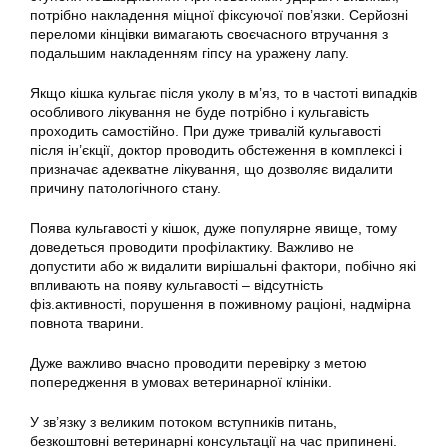
потрібно накладення міцної фіксуючої пов’язки. Серйозні
переломи кінцівки вимагають своєчасного втручання з
подальшим накладенням гіпсу на уражену лапу.
Якщо кішка кульгає після уколу в м’яз, то в частоті випадків
особливого лікування не буде потрібно і кульгавість
проходить самостійно. При дуже тривалій кульгавості
після ін’єкції, доктор проводить обстеження в комплексі і
призначає адекватне лікування, що дозволяє видалити
причину патологічного стану.
Поява кульгавості у кішок, дуже популярне явище, тому
доведеться проводити профілактику. Важливо не
допустити або ж видалити вирішальні фактори, побічно які
впливають на появу кульгавості – відсутність
фіз.активності, порушення в поживному раціоні, надмірна
повнота тварини.
Дуже важливо вчасно проводити перевірку з метою
попередження в умовах ветеринарної клініки.
У зв’язку з великим потоком вступників питань,
безкоштовні ветеринарні консультації на час припинені.