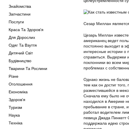
целеустремленности су
Знайомства
Запчастини
Послуги
Сезар Миллан является
Краса Та Здоров'я
Цезарь Миллан известе
Для Дорослих
американец ведет поль
Одяг Та Взуття
постоянно выходит в эф
интересные истории о п
Дитячий Світ
справиться. Выдержки 
Будівництво
поклонники во всем ми
проблемах с собствен
Тварини Та Рослини
Різне
Однако жизнь не балов
Оголошення
тем как он достиг того
разместившейся в мекс
Економіка
Сначала ему было не оч
Здоров'я
находился в Америке н
пребывание в стране, и
Туризм
работал водителем лиму
Наука
певица Джада Пинкетт 
Техніка
поддержала идею строи
питомцев.