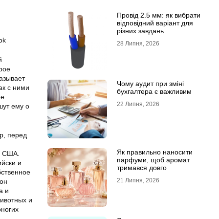
Провід 2.5 мм: як вибрати
відповідний варіант для
різних завдань
ok
28 Липня, 2026
й
рое
казывает
Чому аудит при зміні
ак с ними
бухгалтера є важливим
ие
22 Липня, 2026
шут ему о
р, перед
Як правильно наносити
В США.
парфуми, щоб аромат
ийски и
тримався довго
бственное
21 Липня, 2026
 он
а и
животных и
оногих