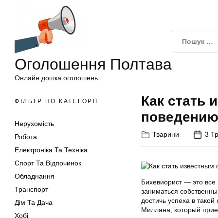
Оголошення
Перейти
Полтава
до
вмісту
Оголошення Полтава
Онлайн дошка оголошень
Как стать 
ФІЛЬТР ПО КАТЕГОРІЇ
поведению
Нерухомість
Тварини
3 Т
Робота
Електроніка Та Техніка
Спорт Та Відпочинок
Обладнання
Бихевиорист — это все 
Транспорт
заниматься собственным
достичь успеха в тако
Дім Та Дача
Миллана, который приех
Хобі