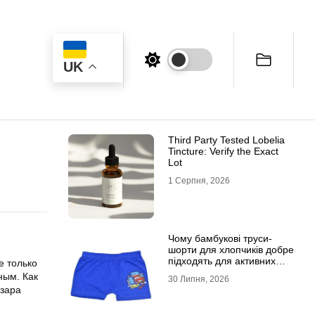
UK
Third Party Tested Lobelia
Tincture: Verify the Exact
Lot
1 Серпня, 2026
Чому бамбукові труси-
шорти для хлопчиків добре
підходять для активних
е только
дітей
ным. Как
30 Липня, 2026
езара