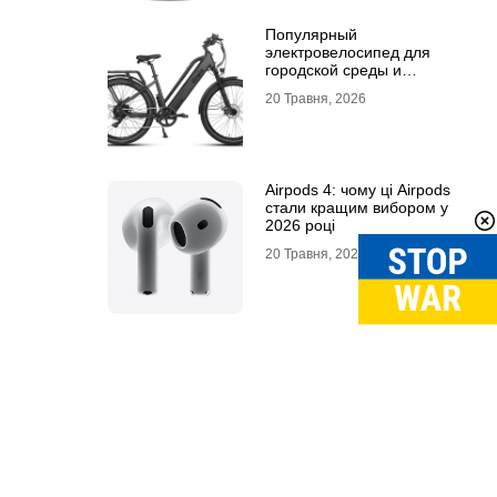
Популярный
электровелосипед для
городской среды и
топовый электросамокат:
20 Травня, 2026
почему их выбирают
Airpods 4: чому ці Airpods
стали кращим вибором у
2026 році
20 Травня, 2026