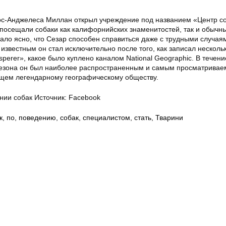
ос-Анджелеса Миллан открыл учреждение под названием «Центр с
 посещали собаки как калифорнийских знаменитостей, так и обычн
ало ясно, что Сезар способен справиться даже с трудными случая
звестным он стал исключительно после того, как записал несколь
perer», какое было куплено каналом National Geographic. В течени
сезона он был наиболее распространенным и самым просматрива
щем легендарному географическому обществу.
нии собак Источник: Facebook
к
,
по
,
поведению
,
собак
,
специалистом
,
стать
,
Тварини