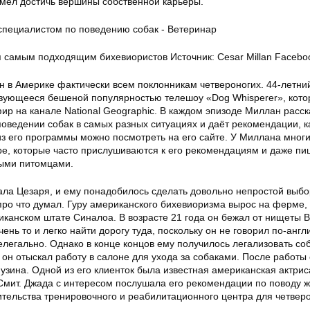
мел достичь вершины собственной карьеры.
 самым подходящим бихевиористов Источник: Cesar Millan Facebo
н в Америке фактически всем поклонникам четвероногих. 44-летни
зующееся бешеной популярностью телешоу «Dog Whisperer», кото
ир на канале National Geographic. В каждом эпизоде Миллан расс
оведении собак в самых разных ситуациях и даёт рекомендации, к
из его программы можно посмотреть на его сайте. У Миллана мног
ре, которые часто прислушиваются к его рекомендациям и даже пи
ными питомцами.
ала Цезаря, и ему понадобилось сделать довольно непростой выбо
, про что думал. Гуру американского бихевиоризма вырос на ферме,
иканском штате Синалоа. В возрасте 21 года он бежал от нищеты 
ень то и легко найти дорогу туда, поскольку он не говорил по-англ
елегально. Однако в конце концов ему получилось легализовать со
 он отыскал работу в салоне для ухода за собаками. После работы
зина. Одной из его клиенток была известная американская актрис
Смит. Джада с интересом послушала его рекомендации по поводу 
тельства тренировочного и реабилитационного центра для четвер