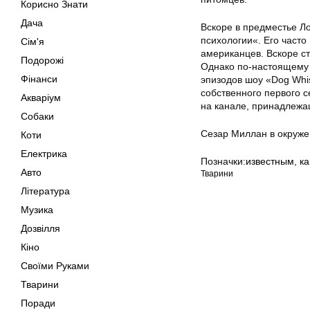
Корисно Знати
Дача
Вскоре в предместье Л
психологии«. Его часто
Сім'я
американцев. Вскоре ст
Подорожі
Однако по-настоящему и
Фінанси
эпизодов шоу «Dog Whis
собственного первого 
Акваріум
на канале, принадлежа
Собаки
Сезар Миллан в окруже
Коти
Електрика
Позначки:
известным
,
ка
Авто
Тварини
Література
Музика
Дозвілля
Кіно
Своїми Руками
Тварини
Поради