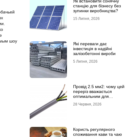
Як встановити сонячну
станцію для бізнесу без
зупинки виробництва?
обачьей
ых
15 Липня, 2026
ми.
ко
е
емым шоу
Які переваги дає
інвестиція в надійні
залізобетонні вироби
5 Липня, 2026
Провід 2.5 мм2: чому цей
переріз вважається
оптимальним для
побутової електромережі
28 Червня, 2026
Користь регулярного
споживання кави та чаю