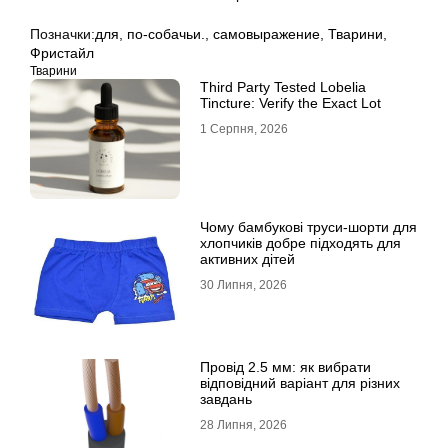
Позначки:
для
,
по-собачьи.
,
самовыражение
,
Тварини
,
Фристайл
Тварини
Third Party Tested Lobelia
Tincture: Verify the Exact Lot
1 Серпня, 2026
Чому бамбукові труси-шорти для
хлопчиків добре підходять для
активних дітей
30 Липня, 2026
Провід 2.5 мм: як вибрати
відповідний варіант для різних
завдань
28 Липня, 2026