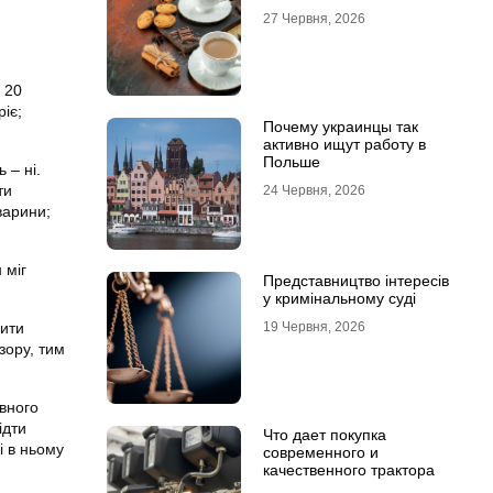
27 Червня, 2026
 20
іє;
Почему украинцы так
активно ищут работу в
Польше
 – ні.
ти
24 Червня, 2026
варини;
 міг
Представництво інтересів
у кримінальному суді
дити
19 Червня, 2026
зору, тим
ивного
ідти
Что дает покупка
і в ньому
современного и
качественного трактора