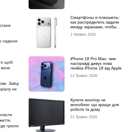
Смартфоны и планшеты:
как распределить задачи
 стане
между экранами, чтобы
все успевать
1 Червня, 2026
о сидіння
iPhone 18 Pro Max: чим
ого щоб
насправді дивує нова
 вони
лінійка iPhone 18 від Apple
21 Травня, 2026
ови. Зайці
еріалу не
Купити монітор чи
моноблок: що краще для
роботи та дому
окласти
21 Травня, 2026
життя,
уде гризти