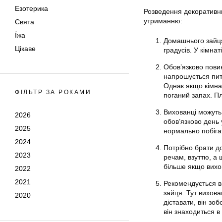
Езотерика
Розведення декоративн
утриманню:
Свята
Їжа
Домашнього зайця
Цікаве
градусів. У кімна
Обов’язково пови
напрошується пита
Однак якщо кімнат
ФІЛЬТР ЗА РОКАМИ
поганий запах. П
Вихованці можуть 
2026
обов’язково день 
2025
нормально побігат
2024
Потрібно брати д
2023
речам, взуттю, а
більше якщо вихо
2022
2021
Рекомендується в 
зайця. Тут вихова
2020
діставати, він зо
він знаходиться в