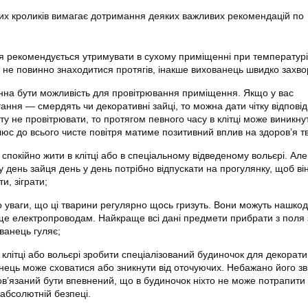
их кроликів вимагає дотримання деяких важливих рекомендацій по
 рекомендується утримувати в сухому приміщенні при температурі
ті не повинно знаходитися протягів, інакше вихованець швидко захвор
нна бути можливість для провітрювання приміщення. Якщо у вас
ння — смердять чи декоративні зайці, то можна дати чітку відповідь
у не провітрювати, то протягом певного часу в клітці може виникну
люс до всього чисте повітря матиме позитивний вплив на здоров’я т
спокійно жити в клітці або в спеціальному відведеному вольєрі. Але
у день зайця день у день потрібно відпускати на прогулянку, щоб він
и, зіграти;
о уваги, що ці тварини регулярно щось гризуть. Вони можуть нашко
 ще електропроводам. Найкраще всі дані предмети прибрати з поля 
ванець гуляє;
клітці або вольєрі зробити спеціалізований будиночок для декорат
нець може сховатися або зникнути від оточуючих. Небажано його зв
бов’язаний бути впевнений, що в будиночок ніхто не може потрапити 
 абсолютній безпеці.