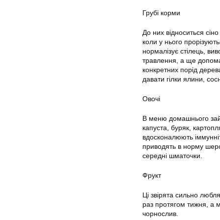
Грубі корми
До них відноситься сіно
коли у нього прорізуют
нормалізує стілець, вив
травлення, а ще допома
конкретних порід дерева
давати гілки ялини, сосн
Овочі
В меню домашнього зайця
капуста, буряк, картопл
вдосконалюють іммунніт
приводять в норму шерс
середні шматочки.
Фрукт
Ці звірята сильно любл
раз протягом тижня, а 
чорнослив.