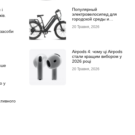
Популярный
 і
электровелосипед для
ів.
городской среды и
топовый электросамокат:
20 Травня, 2026
почему их выбирают
 засоби
Airpods 4: чому ці Airpods
стали кращим вибором у
2026 році
оше
20 Травня, 2026
о у
ативного