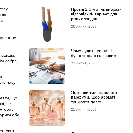
теру,
Провід 2.5 мм: як вибрати
відповідний варіант для
ніх
різних завдань
ти
28 Липня, 2026
арактеру
Чому аудит при зміні
 кішкам,
бухгалтера є важливим
 їм добре,
22 Липня, 2026
сть
ого часу
Як правильно наносити
парфуми, щоб аромат
умати, що
тримався довго
ві, не
олюбив,
21 Липня, 2026
варити або
реагують