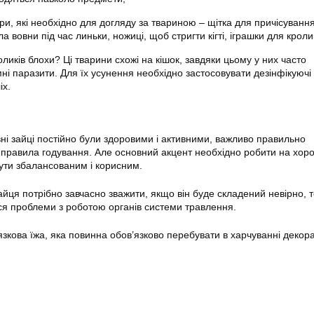
ри, які необхідно для догляду за твариною – щітка для причісування
 вовни під час линьки, ножиці, щоб стригти кігті, іграшки для кролик
оликів блохи? Ці тварини схожі на кішок, завдяки цьому у них часто
ні паразити. Для їх усунення необхідно застосовувати дезінфікуючі
іх.
ні зайці постійно були здоровими і активними, важливо правильно
 правила годування. Але основний акцент необхідно робити на хор
ути збалансованим і корисним.
йця потрібно завчасно зважити, якщо він буде складений невірно, т
ся проблеми з роботою органів системи травлення.
язкова їжа, яка повинна обов’язково перебувати в харчуванні декор