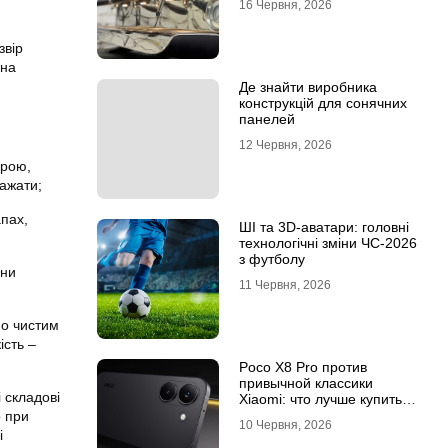
16 Червня, 2026
звір
она
Де знайти виробника
конструкцій для сонячних
панелей
12 Червня, 2026
орою,
ажати;
апах,
ШІ та 3D-аватари: головні
технологічні зміни ЧС-2026
з футболу
они
11 Червня, 2026
но чистим
ість –
Poco X8 Pro против
привычной классики
 складові
Xiaomi: что лучше купить
под ваш стиль жизни
о при
10 Червня, 2026
і