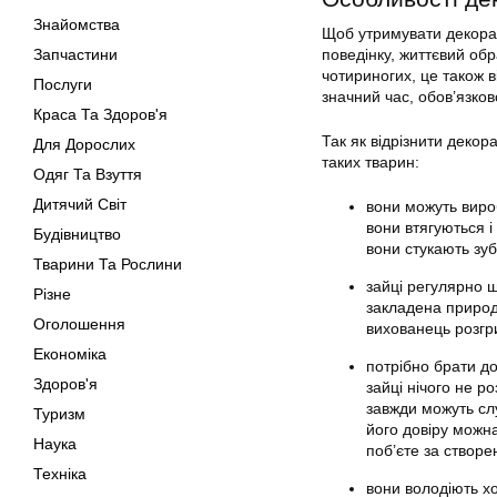
Знайомства
Щоб утримувати декорат
Запчастини
поведінку, життєвий обр
чотириногих, це також в
Послуги
значний час, обов’язков
Краса Та Здоров'я
Так як відрізнити декор
Для Дорослих
таких тварин:
Одяг Та Взуття
Дитячий Світ
вони можуть вироб
вони втягуються і
Будівництво
вони стукають зу
Тварини Та Рослини
зайці регулярно щ
Різне
закладена природ
Оголошення
вихованець розгри
Економіка
потрібно брати д
Здоров'я
зайці нічого не р
завжди можуть сл
Туризм
його довіру можна
Наука
поб’єте за створе
Техніка
вони володіють х