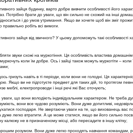
ивного зайця будинку, варто добре вивчити особливості його харак
аз. Потрібно брати до уваги, що він сильно не схожий на інші домаш
ідноситься і до умов утримання. Якщо ви хочете щоб він зміг прожи
о правильно робіть всі вимоги.
ативного зайця від звичного? У цьому допоможуть такі особливості х
ляти звуки схожі на муркотіння. Ця особливість властива домашнім
 муркочуть коли їм добре. Ось і зайці також можуть муркотіти – коли
бами;
ось гризуть навіть в ті періоди, коли вони не голодні. Ця характерні
ою. Якщо ви не підготуєте предмет для таких дій, то протягом певн
зе меблі, електропроводи і інші речі які Вас оточують;
о уваги, що вони володіють індивідуальним характером. Не треба д
озуміють, вони все чудово розуміють. Вони дуже допитливі, недовірли
ухатися господаря. Не звертаючи уваги на те, що вихованець вас п
 дуже легко втратити. А це може статися, якщо ви його сильно пос
ну калюжу не в призначеному місці, або пересадите в іншу клітку;
орошим розумом. Вони дуже легко проходять навчання командам, 