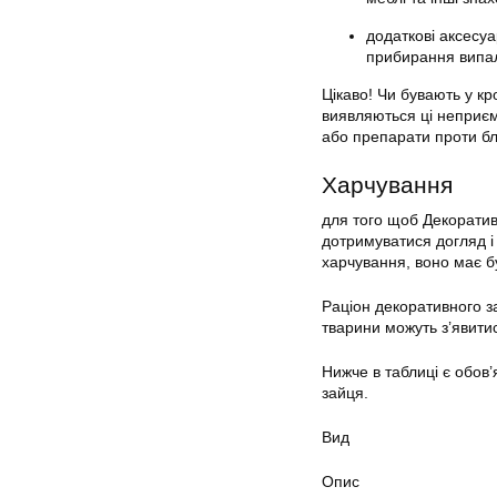
додаткові аксесуа
прибирання випала
Цікаво! Чи бувають у кр
виявляються ці неприєм
або препарати проти бл
Харчування
для того щоб Декоратив
дотримуватися догляд і
харчування, воно має б
Раціон декоративного за
тварини можуть з’явити
Нижче в таблиці є обов’
зайця.
Вид
Опис