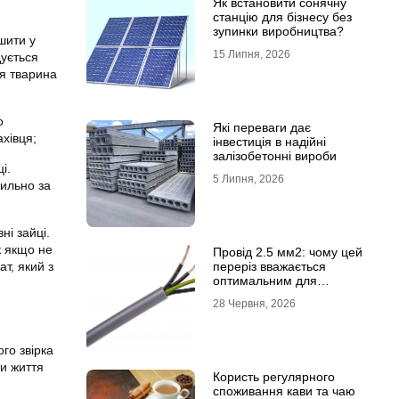
Як встановити сонячну
станцію для бізнесу без
зупинки виробництва?
шити у
15 Липня, 2026
дується
ця тварина
о
Які переваги дає
хівця;
інвестиція в надійні
залізобетонні вироби
і.
5 Липня, 2026
вильно за
ні зайці.
к якщо не
Провід 2.5 мм2: чому цей
т, який з
переріз вважається
оптимальним для
побутової електромережі
28 Червня, 2026
го звірка
и життя
Користь регулярного
споживання кави та чаю