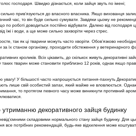
 голос господаря. Швидко дізнається, коли зайця звуть по імені;
і сильно прив’язуються до власного власника. Якщо вихованця зали
ачний час, то він буде сильно сумувати. Завдяки цьому не рекомен
що по роботі доводиться постійно відбувати. Далеко від господаря 
ід їжі і води, а ще може сильно захворіти через стрес.
просте, так як ці тварини можуть часто хворіти. Обов’язково необхідн
и за їх станом організму, проходити обстеження у ветеринарного фа
ративних кроликів. Всіх цікавить, до скількох живуть декоративні зайц
у таких тварин може становити приблизно 12 років, однак якщо пра
ю увагу! У більшості часто напрошується питання-пахнуть Декоратив
ають лише свій особистий запах, який майже не вловлюється. Одна
имання, то протягом певного часу може виникнути противний арома
илюватися.
о утриманню декоративного зайця будинку
невід’ємними складовими нормального стану зайця будинку. Для цьо
ня все потрібних рекомендацій, будь-яке відхилення може коштуват