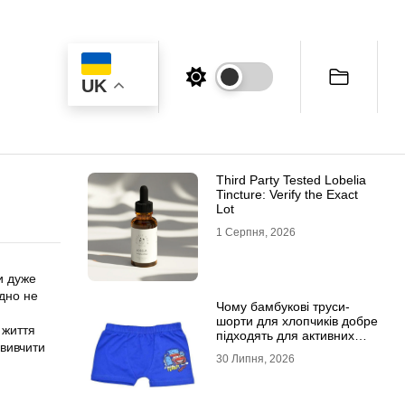
UK
Third Party Tested Lobelia
Tincture: Verify the Exact
Lot
1 Серпня, 2026
и дуже
ідно не
Чому бамбукові труси-
шорти для хлопчиків добре
 життя
підходять для активних
 вивчити
дітей
30 Липня, 2026