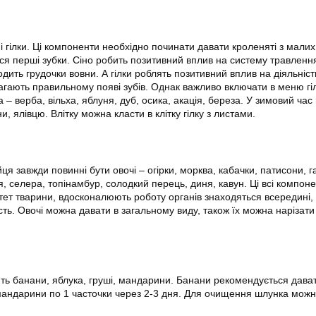
 і гілки. Ці компоненти необхідно починати давати кроленяті з малих 
ься перші зубки. Сіно робить позитивний вплив на систему травленн
одить грудочки вовни. А гілки роблять позитивний вплив на діяльніс
гають правильному появі зубів. Однак важливо включати в меню гі
 – верба, вільха, яблуня, дуб, осика, акація, береза. У зимовий ча
и, ялівцю. Влітку можна класти в клітку гілку з листами.
 завжди повинні бути овочі – огірки, морква, кабачки, патисони, г
я, селера, топінамбур, солодкий перець, диня, кавун. Ці всі компон
ет тварини, вдосконалюють роботу органів знаходяться всередині,
ть. Овочі можна давати в загальному виду, також їх можна нарізати
ять банани, яблука, груші, мандарини. Банани рекомендується дава
мандарини по 1 часточки через 2-3 дня. Для очищення шлунка можн