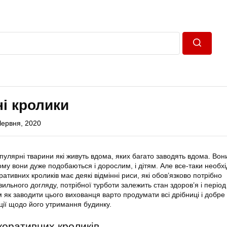
Пошук
і кролики
Червня, 2020
опулярні тварини які живуть вдома, яких багато заводять вдома. Вон
ьому вони дуже подобаються і дорослим, і дітям. Але все-таки необх
ративних кроликів має деякі відмінні риси, які обов’язково потрібно
ильного догляду, потрібної турботи залежить стан здоров’я і період
 як заводити цього вихованця варто продумати всі дрібниці і добре
ції щодо його утримання будинку.
коративних кроликів