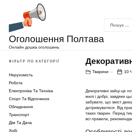
Оголошення
Перейти
Полтава
до
вмісту
Оголошення Полтава
Онлайн дошка оголошень
Декоративн
ФІЛЬТР ПО КАТЕГОРІЇ
Тварини
10 
Нерухомість
Робота
Електроніка Та Техніка
Декоративні зайці-це п
милі і добрі, завдяки ц
Спорт Та Відпочинок
забувати, що зміст деко
Обладнання
дотримуватися. Від прав
таких тварин. Перед тим
Транспорт
всі правила, рекоменда
Дім Та Дача
Хобі
Особливості де