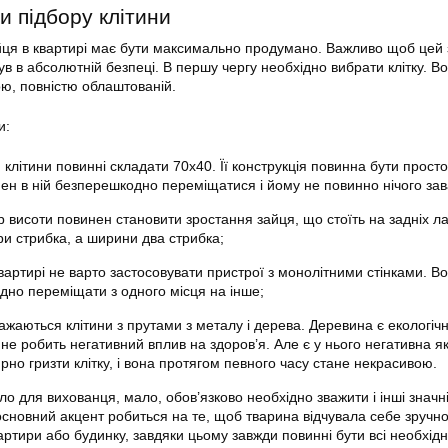
и підбору клітини
йця в квартирі має бути максимально продумано. Важливо щоб цей 
був в абсолютній безпеці. В першу чергу необхідно вибрати клітку. В
ою, повністю облаштованій.
и:
клітини повинні складати 70х40. Її конструкція повинна бути прост
ен в ній безперешкодно переміщатися і йому не повинно нічого зав
р висоти повинен становити зростання зайця, що стоїть на задніх л
ри стрибка, а ширини два стрибка;
вартирі не варто застосовувати пристрої з монолітними стінками. В
ладно переміщати з одного місця на інше;
ажаються клітини з прутами з металу і дерева. Деревина є екологіч
не робить негативний вплив на здоров’я. Але є у нього негативна як
рно гризти клітку, і вона протягом певного часу стане некрасивою.
о для вихованця, мало, обов’язково необхідно зважити і інші значні
 основний акцент робиться на те, щоб тварина відчувала себе зручн
ртири або будинку, завдяки цьому завжди повинні бути всі необхідн