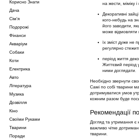
Корисно Знати
на жести, міміку і
Дача
Декоративні зайц
Сім'я
кого-небудь на зн
його заводити, як
Подорожі
може відмовляти в
Фінанси
їх зміст дуже не 
Акваріум
регулярно стежит
Собаки
період життя деко
Коти
Життєвий період 
Електрика
ними доглядати.
Авто
Необхідно звернути сво
Література
Самі по собі тварини м
дотримуватися умов утр
Музика
кожним разом буде пос
Дозвілля
Кіно
Рекомендації п
Своїми Руками
Догляд та утримання є 
Тварини
важливо чітке дотриман
тварини.
Поради