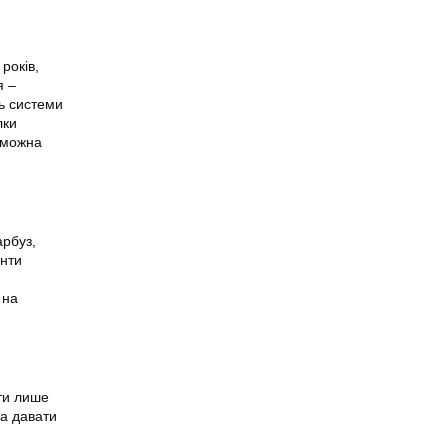
років,
я –
ть системи
лки
с можна
арбуз,
енти
 на
ти лише
а давати