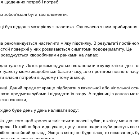
я щоденних потреб і потреб.
во зобов’язані бути такі елементи:
ці був піддон з матеріалу з пластика. Одночасно з ним прибирання
 рекомендується настелити м’яку підстилку. В результаті постійног
рсткій поверхні у них розвиваються симптоми пододерматиту. Це
роводжується хворобливими ранками на лапах;
для туалету. Лоток рекомендується встановити в кутку клітки. для т
о туалету може знадобиться багато часу, але протягом певного часу
и власні потреби в одному і тому ж місці;
ниці. Даний предмет краще підбирати з кахельної або ніпельної осн
ати предмети зубами і підкидати їх вгору. А годівниці з даного мат
 легко схопити;
бхідно буде день у день наливати воду;
ів. для того щоб кроленя зміг точити власні зубки, в клітку можна п
ерева. Потрібно брати до уваги, що у таких тварин зуби ростуть все 
ібен постійний догляд. Якщо в клітці не буде гілок, то вихованець б
ходяться навколо предмети;