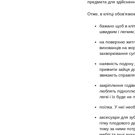
предмета для здійсненн
Отже, в клітці обов’язко
бажано щоб в кліт
швидким і легким;
на поверхню житла
вихованців на жо
захворювання суп
наявність подону 
привчити зайця д
звикають справлят
закріплення годів
люблять підхоплюв
легкі і їх буде не
поїлка. У неї нео
аксесуари для зуб
гілку плодового д
тому за ними потр
меблі та інші зна