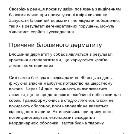
Своєрідна реакція покриву шкіри пов’язана з виділенням
блохами слини при прокушуванні шкіри вихованця.
Запускати блошиний дерматит і не лікувати небезпечно,
так як в результаті дегенеративних порушень, можуть
з’являтися серйозні ускладнення.
Причини блошиного дерматиту
Блошиний дерматит у собак з’являється в результаті
ураження ектопаразитами, що харчуються кров’ю
домашніх чотириногих.
Ситі самки бліх здатні відкладати до 40 яєць за день,
фіксуючи власне майбутнє потомство на шерстному
покриві. Через 14 днів, починають вилуплюватися
личинки, що не представляють особливої небезпеки для
собак. Трансформуючись в стадію лялечки, блохи не
покидають оболонок, поки неподалік не виявиться
відповідного тварини. Активізуючись при присутності
потенційної жертви, ектопаразит виходить з
неординарною оболонки і застрибує на тварину.