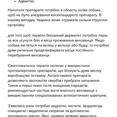
Адвантікс.
Наносити препарати потрібно в область холки собаки,
щоб не було злизування инсектицидного препарату. В
іншому випадку, тварина може отримати сильне отруєння
організму.
для того щоб лікувати блошиний дерматит, потрібно перш
за все усунути бліх в місці проживання вихованця. Якщо
собака міститься на вулиці у вольєрі або будці, то потрібно
дуже ретельно продезінфікувати місця постійного
перебування вихованця.
Симптоматична терапія полягає у використанні
протиалергічних препаратів, що блокують дуже високу
виробництво гістаміну. Антигістамінні препарати
дозволяють заспокоїти свербіж і прибрати запалення.
Також в перші тижні після знищення паразитів,
рекомендується частіше мити власного вихованця з
використанням спеціалізованих антисептичних шампунів.
З’явилися рани потрібно акуратно чистити, заздалегідь
очищаючи і видаляючи скоринки за допомогою
рослинного масла. Далі, уражені ділянки змащують