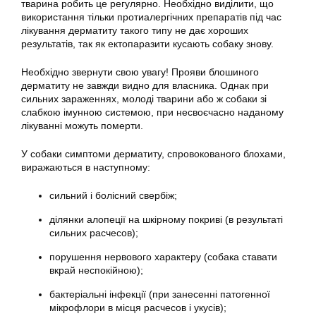
тварина робить це регулярно. Необхідно виділити, що
використання тільки протиалергічних препаратів під час
лікування дерматиту такого типу не дає хороших
результатів, так як ектопаразити кусають собаку знову.
Необхідно звернути свою увагу! Прояви блошиного
дерматиту не завжди видно для власника. Однак при
сильних зараженнях, молоді тварини або ж собаки зі
слабкою імунною системою, при несвоєчасно наданому
лікуванні можуть померти.
У собаки симптоми дерматиту, спровокованого блохами,
виражаються в наступному:
сильний і болісний свербіж;
ділянки алопеції на шкірному покриві (в результаті
сильних расчесов);
порушення нервового характеру (собака ставати
вкрай неспокійною);
бактеріальні інфекції (при занесенні патогенної
мікрофлори в місця расчесов і укусів);