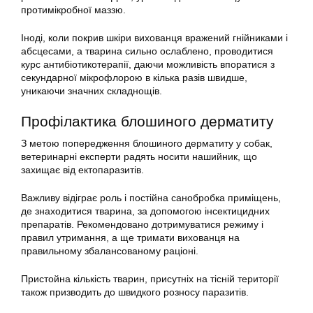
протимікробної маззю.
Іноді, коли покрив шкіри вихованця вражений гнійниками і
абсцесами, а тварина сильно ослаблено, проводитися
курс антибіотикотерапії, даючи можливість впоратися з
секундарної мікрофлорою в кілька разів швидше,
уникаючи значних складнощів.
Профілактика блошиного дерматиту
З метою попередження блошиного дерматиту у собак,
ветеринарні експерти радять носити нашийник, що
захищає від ектопаразитів.
Важливу відіграє роль і постійна санобробка приміщень,
де знаходитися тварина, за допомогою інсектицидних
препаратів. Рекомендовано дотримуватися режиму і
правил утримання, а ще тримати вихованця на
правильному збалансованому раціоні.
Пристойна кількість тварин, присутніх на тісній території
також призводить до швидкого розносу паразитів.