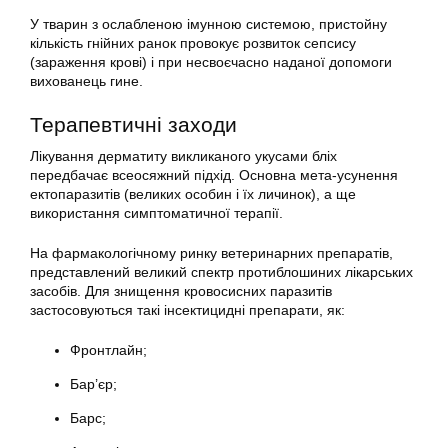
У тварин з ослабленою імунною системою, пристойну
кількість гнійних ранок провокує розвиток сепсису
(зараження крові) і при несвоєчасно наданої допомоги
вихованець гине.
Терапевтичні заходи
Лікування дерматиту викликаного укусами бліх
передбачає всеосяжний підхід. Основна мета-усунення
ектопаразитів (великих особин і їх личинок), а ще
використання симптоматичної терапії.
На фармакологічному ринку ветеринарних препаратів,
представлений великий спектр протиблошиних лікарських
засобів. Для знищення кровосисних паразитів
застосовуються такі інсектицидні препарати, як:
Фронтлайн;
Бар’єр;
Барс;