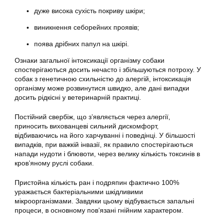
дуже висока сухість покриву шкіри;
виникнення себорейних проявів;
поява дрібних папул на шкірі.
Ознаки загальної інтоксикації організму собаки
спостерігаються досить нечасто і збільшуються потроху. У
собак з генетичною схильністю до алергій, інтоксикація
організму може розвинутися швидко, але дані випадки
досить рідкісні у ветеринарній практиці.
Постійний свербіж, що з’являється через алергії,
приносить вихованцеві сильний дискомфорт,
відбиваючись на його харчуванні і поведінці. У більшості
випадків, при важкій інвазії, як правило спостерігаються
напади нудоти і блювоти, через велику кількість токсинів в
кров’яному руслі собаки.
Пристойна кількість ран і подряпин фактично 100%
уражається бактеріальними шкідливими
мікроорганізмами. Завдяки цьому відбувається запальні
процеси, в основному пов’язані гнійним характером.