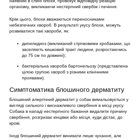
наявний в слині блохи, провокує відповідну реакцію
організму, викликаючи нестерпний свербіж і печіння.
Крім цього, блохи вважаються переносниками
небезпечних хвороб. В результаті укусу блохи, можуть
розвиватися такі хвороби, як:
дипилидиоз (викликаний стрічковими хробаками, що
заселяють кишковий тракт людини, розростаючись
до 75 см по довжині);
бактеріальна хвороба бартонельозу (представлена
цілою групою хвороб з різними клінічними
проявами).
Симптоматика блошиного дерматиту
Блошиний алергічний дерматит у собак вимальовується у
вигляді сильного і виснажливого свербіння в місці укусу.
Собака в нападі нестерпного бажання видалити причину
свербіння, розгризає кінцівки або місця, куди дістає, до
крові.
Іноді блошиний дерматит виникати лише чухання, але