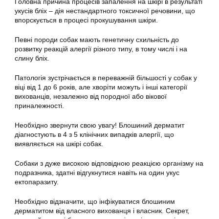
Головна причина процесів запалення на шкірі в результаті
укусів бліх – дія нестандартного токсичної речовини, що
впорскується в процесі прокушування шкіри.
Певні породи собак мають генетичну схильність до
розвитку реакцій алергії різного типу, в тому числі і на
слину бліх.
Патологія зустрічається в переважній більшості у собак у
віці від 1 до 6 років, але хворіти можуть і інші категорії
вихованців, незалежно від породної або вікової
приналежності.
Необхідно звернути свою увагу! Блошиний дерматит
діагностують в 4 з 5 клінічних випадків алергії, що
виявляється на шкірі собак.
Собаки з дуже високою відповідною реакцією організму на
подразника, здатні відгукнутися навіть на один укус
ектопаразиту.
Необхідно відзначити, що інфікуватися блошиним
дерматитом від власного вихованця і власник. Секрет,