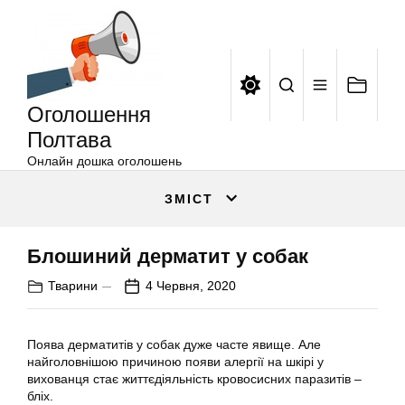
Оголошення
Перейти
Полтава
до
вмісту
Оголошення
Полтава
Онлайн дошка оголошень
ЗМІСТ
Блошиний дерматит у собак
Тварини
4 Червня, 2020
Поява дерматитів у собак дуже часте явище. Але
найголовнішою причиною появи алергії на шкірі у
вихованця стає життєдіяльність кровосисних паразитів –
бліх.