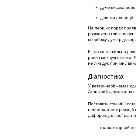
дуже висока робо
ділянки алопеції.
На перших порах прояв 
розлючено гризе власні 
свербежу дуже рідкісні,
Кішка може сильно розгр
рани і мокнучі екземи. 
не ліквідує причину ви
Діагностика
У ветеринарії немає єди
Атопічний дерматит вва
Поставити точний і ост
нестандартних реакцій 
диференціальної діагнос
(паразитарний нед