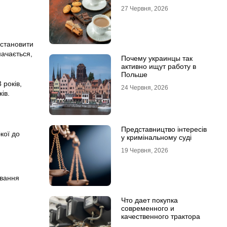
27 Червня, 2026
остановити
начається,
Почему украинцы так
активно ищут работу в
Польше
 років,
24 Червня, 2026
ів.
Представництво інтересів
кої до
у кримінальному суді
19 Червня, 2026
ування
Что дает покупка
современного и
качественного трактора