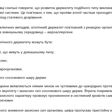
вці схильні говорити, що розвиток дерматиту подібного типу виклик
ої системи. Це пов’язано з тим, що прояви атопії частіше проходят
іод статевого дозрівання.
клінічних випадків, атопічний дерматит пов’язаний з реакцією орган
я в зовнішньому середовищі – аероаллергени.
пічного дерматиту можуть бути:
щі, що живуть у домашньому пилу;
слин;
ікроорганізми;
ого сосочкового шару дерми.
тварини виявляються ніяким чином не чутливими до чужорідних прот
о імунітету і захисних сил сосочкового шару дерми. Втрата покриво
ахисного характеру провокує проникнення в системний кровотік сам
 речовин.
ьного зниження захисних сил організму, шкіра пропускає пристойну кі