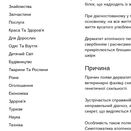
білок, що надходить із 
Знайомства
Запчастини
При діагностованому у 
основному, на все житт
Послуги
життя вусатого улюблен
Краса Та Здоров'я
Для Дорослих
Дерматит атопічного т
свербінням і расчесами.
Одяг Та Взуття
прикріплюється блошиний
Дитячий Світ
шкіри.
Будівництво
Причина
Тварини Та Рослини
Причин появи дерматиту 
Різне
ветеринарні фахівці схи
Оголошення
генетичної схильності.
Економіка
Зустрічається справжні
Здоров'я
неправильний діагноз, а
Туризм
секрет, що виділяється 
Наука
Особливість також поляг
Техніка
Симптоматика атопічног