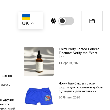
UK
Third Party Tested Lobelia
Tincture: Verify the Exact
Lot
1 Серпня, 2026
ться на
Чому бамбукові труси-
 мазей і
шорти для хлопчиків добре
підходять для активних
дітей
30 Липня, 2026
ся другим
льного
ужорідний