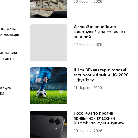
16 Червня, 2026
Де знайти виробника
-тварина
конструкцій для сонячних
их нападів
панелей
12 Червня, 2026
ся великі
 так як
ШІ та 3D-аватари: головні
технологічні зміни ЧС-2026
з футболу
акція.
11 Червня, 2026
ки.
Poco X8 Pro против
привычной классики
Xiaomi: что лучше купить
под ваш стиль жизни
10 Червня, 2026