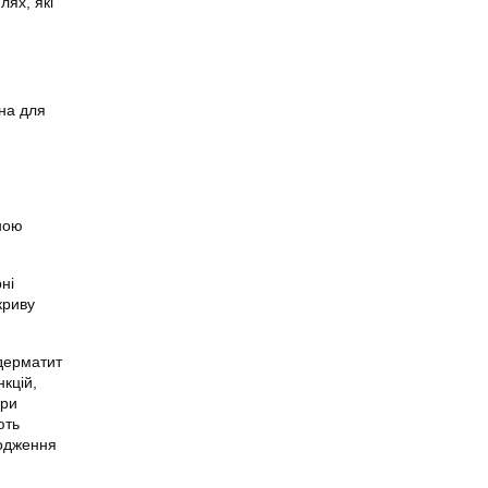
лях, які
бна для
еною
ні
криву
 дерматит
кцій,
при
ють
родження