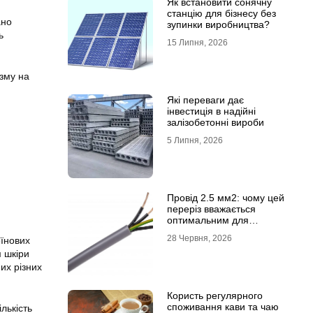
Як встановити сонячну
станцію для бізнесу без
ано
зупинки виробництва?
ь
15 Липня, 2026
ізму на
Які переваги дає
інвестиція в надійні
залізобетонні вироби
5 Липня, 2026
Провід 2.5 мм2: чому цей
переріз вважається
оптимальним для
побутової електромережі
28 Червня, 2026
еїнових
м шкіри
их різних
Користь регулярного
споживання кави та чаю
лькість