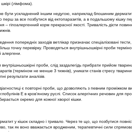
 шкірі (лімфома).
же бути ускладнений іншим недугою, наприклад блошиним дермати
о перш за все позбутися від ектопаразитів, а в подальшому кішку п
я – гіпоалергенний корм прекрасної якості. Тривалість дієти повин
ижнів.
ведення попередніх заходів ветлікар призначає спеціалізовані тести
ільш точну перевірку. Проводяться внутрішньошкірні проби терміно
і алергени.
 внутрішньошкірні проби, слід заздалегідь прибрати прийом твари
ратів (терміном не менше 3 тижнів), уникати станів стресу тварини,
ні результати аналізів.
іагностиці є повторні проби, що дозволяють з певним проміжком в
оглобулінів Е в кров’яному руслі. Список алергічних речовин для пр
ирається окремо для кожної хворої кішки.
рматит у кішок складно і тривало. Через те що, що позбутися повніс
о, так як воно вважається вродженим, терапевтичні сили спрямова