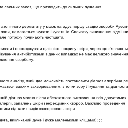
та сальних залоз, що призводить до сильних лущення;
атопічного дерматиту у кішок нагадує першу стадію хвороби Ауєскі
лапи, намагається жувати і кусати їх. Спочатку виникнення відмінн
 але потроху починають частішати.
изати і пошкоджувати цілісність покриву шкіри, через що з’являють
Лікування антибіотиками в даних випадках не має великого значення,
никнення свербежу.
ного аналізу, який дає можливість постановити діагноз алергічна ре
жається важким захворюванням, з точки зору Лікування та діагности
анній діагноз можна після абсолютного виключення всіх допустимих
алергії, запалень шкіри і інфекційних хвороб. Важливо проведення
тики від таких видів захворювань шкіри:
уга, викликаний дуже і дуже маленькими кліщами); ; ;