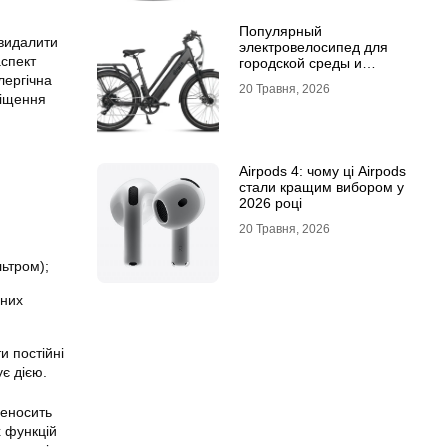
Популярный
 видалити
электровелосипед для
аспект
городской среды и
топовый электросамокат:
лергічна
20 Травня, 2026
почему их выбирают
міщення
Airpods 4: чому ці Airpods
стали кращим вибором у
2026 році
20 Травня, 2026
ьтром);
аних
и постійні
є дією.
реносить
х функцій