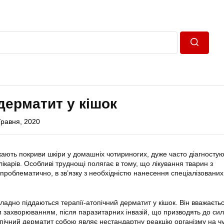
Пошук
дерматит у кішок
Травня, 2020
ють покриви шкіри у домашніх чотириногих, дуже часто діагностую
ікарів. Особливі труднощі полягає в тому, що лікування тварин з
проблематично, в зв’язку з необхідністю нанесення спеціалізованих
ладно піддаються терапії-атопічний дерматит у кішок. Він вважаєть
захворюванням, після паразитарних інвазій, що призводять до си
опічний дерматит собою являє нестандартну реакцію організму на ч