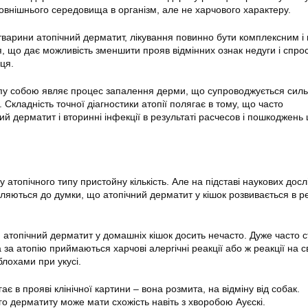
зовнішнього середовища в організм, але не харчового характеру.
тварини атопічний дерматит, лікування повинно бути комплексним і 
я, що дає можливість зменшити прояв відмінних ознак недуги і спро
ця.
ипу собою являє процес запалення дерми, що супроводжується сил
 Складність точної діагностики атопії полягає в тому, що часто
 дерматит і вторинні інфекції в результаті расчесов і пошкоджень ц
атопічного типу пристойну кількість. Але на підставі наукових дос
ляються до думки, що атопічний дерматит у кішок розвивається в ре
й атопічний дерматит у домашніх кішок досить нечасто. Дуже часто 
 за атопію приймаються харчові алергічні реакції або ж реакції на 
блохами при укусі.
ає в прояві клінічної картини – вона розмита, на відміну від собак.
о дерматиту може мати схожість навіть з хворобою Ауєскі.