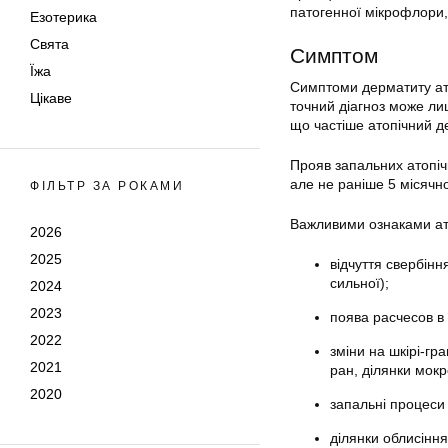
патогенної мікрофлори,
Езотерика
Свята
Симптом
Їжа
Симптоми дерматиту ато
Цікаве
точний діагноз може лиш
що частіше атопічний д
Прояв запальних атопічн
але не раніше 5 місячног
ФІЛЬТР ЗА РОКАМИ
Важливими ознаками ат
2026
2025
відчуття свербінн
сильної);
2024
2023
поява расчесов в 
2022
зміни на шкірі-гр
2021
ран, ділянки мокр
2020
запальні процеси 
ділянки облисіння 