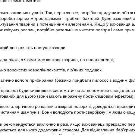
роявів симптоматики.
ілька важливих пунктів. Так, перш за все, потрібно придушити або ж
ороботворних мікроорганізмів – грибків і бактерій. Дуже важливий 
нтактування тварини з потенційними алергенами. Якщо у вихованця а
к квітучих рослин, потрібно ретельніше чистити повітря і саме при
акцій дозволяють наступні заходи:
 для ліжка, з якими має контакт тварина, на гіпоалергенні;
ьно ворсистих ковролін-покриттів, пір’яних подушок;
атично вологе прибирання (бажано придбати пилосос з водним філ
іграшок і будиночків кішок систематично за допомогою спеціалізов
отованих для цього (вони мають виражену протикліщовим ефектом).
ного алергічного речовини з шкірної поверхні, доведеться проводит
ристанням шампунів. Вони володіють протисвербіжну і м’яким очищу
и рекомендується виключно в разі, якщо вихованець прекрасно пе
важається для нього додатковим стресом. Для відновлення бар’єрни