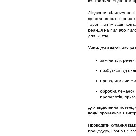
контроль за ступенем п
Лікування ділиться на к
зростання патогенних хв
терапії-мінімізація ко
реакція на пил або пило
для житла.
Уникнути алергічних ре
заміна всіх речей
позбутися від сил
проводити систем
обробка лежанок, 
препаратів, приг
Для видалення потенцій
водні процедури з вико
Проводити купання кішк
процедуру, і вона не в