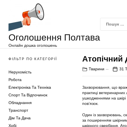
Оголошення
Перейти
Полтава
до
вмісту
Оголошення Полтава
Онлайн дошка оголошень
Атопічний 
ФІЛЬТР ПО КАТЕГОРІЇ
Тварини
31 
Нерухомість
Робота
Електроніка Та Техніка
Захворювання, що вража
практиці ветеринарних л
Спорт Та Відпочинок
ушкодженнями на шкірі 
Обладнання
пов’язок.
Транспорт
Один із захворювань, ск
Дім Та Дача
за поширенням шкірним 
Хобі
шкірного свербіння. Ат