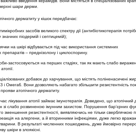
 важливо введення керамідів. Вони містяться в спеціалізованих крап
верхні шари дерми.
пічного дерматиту у кішок передбачає:
имікробних засобів великого спектру дії (антибіотикотерапія потрі
 значних піодермій і септицемій);
ячки на шкірі відбувається під час використання системних
 препаратів – преднізолону і циклоспорину.
асоби-застосовуються на перших стадіях, так як мають слабо вираж
атопії.
ціалізованих добавок до харчування, що містять поліненасичені жир
3 і Омега6. Вони дозволяють набагато збільшити резистентність по
 прояви атопічного дерматиту.
 час лікування атопії займає імунотерапія. Доведено, що атопічний
н зі слабо розвиненою імунним захистом. Порушення бар’єрних фун
го зменшення резистентності, виявляючись не тільки сверблячкою 
 реакція на алергени, а й вторинними інфекціями, дуже легко вража
тварини. В результаті численних пошкоджень, дуже ймовірно пере
ву шкіри в злоякісні.