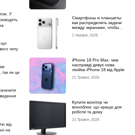
том. У
Смартфоны и планшеты:
ереводять
как распределить задачи
на
между экранами, чтобы
все успевать
1 Червня, 2026
, що
вого типу
iPhone 18 Pro Max: чим
насправді дивує нова
нам
лінійка iPhone 18 від Apple
 так як це
21 Травня, 2026
изначити
оведення
Купити монітор чи
моноблок: що краще для
роботи та дому
21 Травня, 2026
тю від
ні на