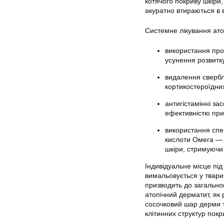
котячого покриву шкіри,
акуратно втираються в 
Системне лікування ато
використання прот
усунення розвитку
видалення свербл
кортикостероїдних
антигістамінні з
ефективністю при 
використання спе
кислоти Омега — 
шкіри, стримуючи
Індивідуальне місце під
вимальовується у твари
призводить до загально
атопічний дерматит, як
сосочковий шар дерми 
клітинних структур покри