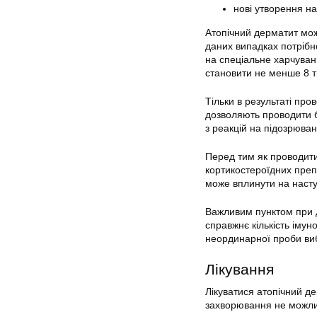
нові утворення на
Атопічний дерматит мо
даних випадках потрібн
на спеціальне харчуванн
становити не менше 8 т
Тільки в результаті про
дозволяють проводити б
з реакцій на підозрюван
Перед тим як проводити
кортикостероїдних препа
може вплинути на наступ
Важливим пунктом при д
справжнє кількість імун
неординарної проби виб
Лікування
Лікуватися атопічний де
захворювання не можлив