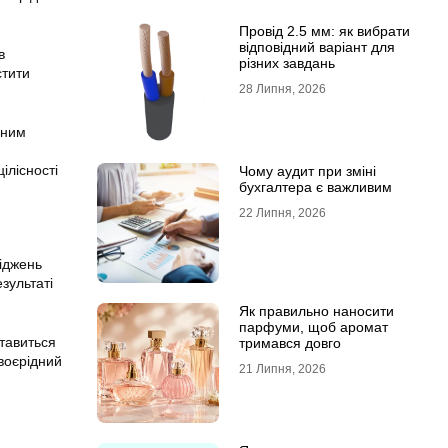
Провід 2.5 мм: як вибрати
відповідний варіант для
в
різних завдань
стити
28 Липня, 2026
ьним
ілісності
Чому аудит при зміні
бухгалтера є важливим
22 Липня, 2026
ліджень
зультаті
Як правильно наносити
парфуми, щоб аромат
ставиться
тримався довго
своєрідний
21 Липня, 2026