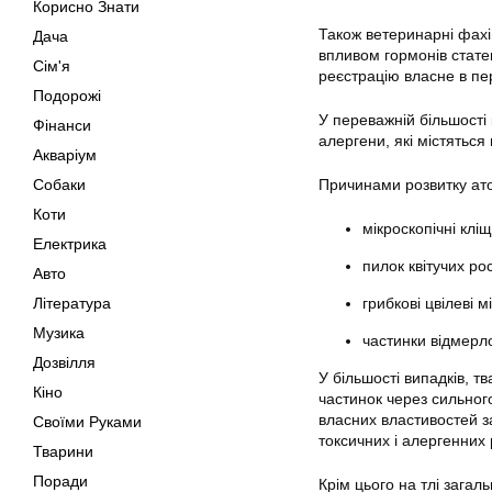
Корисно Знати
Також ветеринарні фахі
Дача
впливом гормонів статев
Сім'я
реєстрацію власне в пер
Подорожі
У переважній більшості 
Фінанси
алергени, які містятьс
Акваріум
Собаки
Причинами розвитку ато
Коти
мікроскопічні клі
Електрика
пилок квітучих ро
Авто
Література
грибкові цвілеві м
Музика
частинки відмерл
Дозвілля
У більшості випадків, 
Кіно
частинок через сильног
власних властивостей з
Своїми Руками
токсичних і алергенних
Тварини
Поради
Крім цього на тлі загал