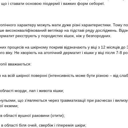
 що і ставати основою піодермії і важких форм себореї.
пічного характеру можуть мати дуже різні характеристики. Тому п
е висококваліфікований ветлікар на підставі ряду досліджень. Відз
ерматит реєструють у породистих кішок, ніж у безпородних.
их процесів на шкірному покриві відзначають у віці з 12 місяців до 3
о віку. Не хворіють на атопічний дерматит і кішки у віці після 7-8 рок
опії вважаються:
я на всій шкірної поверхні (інтенсивність може бути різною – від слаб
області морди, лап і живота кішки;
анульоми, що з’являються через травматизації при расчесах і вилиз
ої екземи;
в області вушної раковини (отити);
в області біля очей, свербіж і гіперемія шкіри;