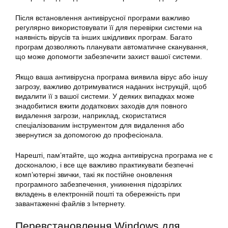
Після встановлення антивірусної програми важливо
регулярно використовувати її для перевірки системи на
наявність вірусів та інших шкідливих програм. Багато
програм дозволяють планувати автоматичне сканування,
що може допомогти забезпечити захист вашої системи.
Якщо ваша антивірусна програма виявила вірус або іншу
загрозу, важливо дотримуватися наданих інструкцій, щоб
видалити її з вашої системи. У деяких випадках може
знадобитися вжити додаткових заходів для повного
видалення загрози, наприклад, скористатися
спеціалізованим інструментом для видалення або
звернутися за допомогою до професіонала.
Нарешті, пам’ятайте, що жодна антивірусна програма не є
досконалою, і все ще важливо практикувати безпечні
комп’ютерні звички, такі як постійне оновлення
програмного забезпечення, уникнення підозрілих
вкладень в електронній пошті та обережність при
завантаженні файлів з Інтернету.
Перевстановлення
Windows
для