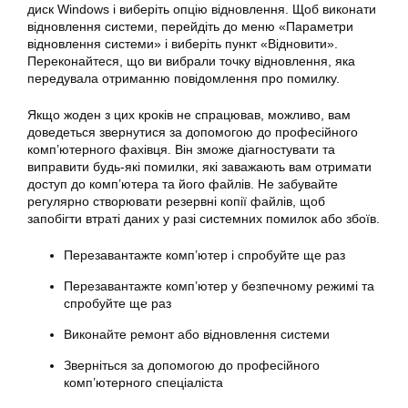
диск Windows і виберіть опцію
відновлення
. Щоб виконати
відновлення системи, перейдіть до меню «
Параметри
відновлення
системи
» і виберіть пункт «Відновити».
Переконайтеся, що ви вибрали точку відновлення, яка
передувала отриманню повідомлення про
помилку
.
Якщо жоден з цих кроків не спрацював, можливо, вам
доведеться звернутися за допомогою до професійного
комп’ютерного фахівця. Він зможе діагностувати та
виправити
будь-які помилки, які заважають вам отримати
доступ до комп’ютера та його файлів. Не забувайте
регулярно створювати резервні копії файлів, щоб
запобігти втраті даних у разі системних помилок або збоїв.
Перезавантажте комп’ютер і спробуйте ще раз
Перезавантажте комп’ютер у безпечному режимі та
спробуйте ще раз
Виконайте ремонт або відновлення
системи
Зверніться за допомогою до професійного
комп’ютерного спеціаліста