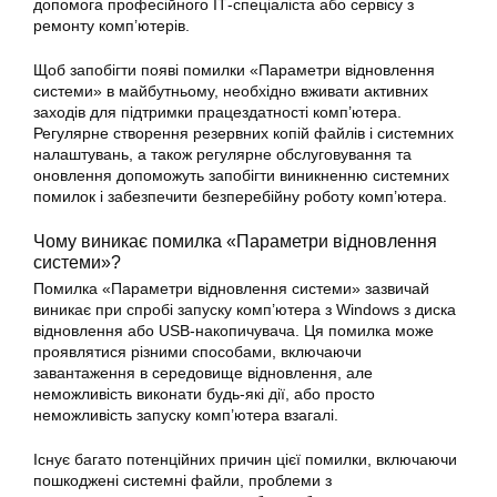
допомога професійного ІТ-спеціаліста або сервісу з
ремонту комп’ютерів.
Щоб запобігти появі помилки «Параметри відновлення
системи» в майбутньому, необхідно вживати активних
заходів для підтримки працездатності комп’ютера.
Регулярне створення резервних копій файлів і системних
налаштувань, а також регулярне обслуговування та
оновлення допоможуть запобігти виникненню системних
помилок і забезпечити безперебійну роботу комп’ютера.
Чому виникає помилка «Параметри відновлення
системи»?
Помилка «Параметри відновлення системи» зазвичай
виникає при спробі запуску комп’ютера з
Windows
з диска
відновлення або USB-накопичувача. Ця помилка може
проявлятися різними способами, включаючи
завантаження в середовище відновлення, але
неможливість виконати будь-які дії, або просто
неможливість запуску комп’ютера взагалі.
Існує багато потенційних причин цієї помилки, включаючи
пошкоджені системні файли, проблеми з