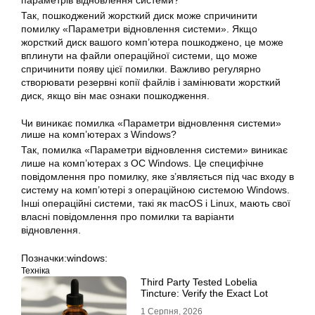
параметрів
відновлення
системи?
Так, пошкоджений жорсткий диск може спричинити
помилку «Параметри відновлення системи». Якщо
жорсткий диск вашого комп’ютера пошкоджено, це може
вплинути на файли операційної системи, що може
спричинити появу цієї помилки. Важливо регулярно
створювати резервні копії файлів і замінювати жорсткий
диск, якщо він має ознаки пошкодження.
Чи виникає помилка «Параметри відновлення системи»
лише на комп’ютерах з
Windows
?
Так, помилка «
Параметри
відновлення системи» виникає
лише на комп’ютерах з ОС Windows. Це специфічне
повідомлення про помилку, яке з’являється під час входу в
систему на комп’ютері з операційною системою Windows.
Інші операційні системи, такі як macOS і Linux, мають свої
власні повідомлення про помилки та варіанти
відновлення.
Позначки:
windows:
Техніка
Third Party Tested Lobelia
Tincture: Verify the Exact Lot
1 Серпня, 2026