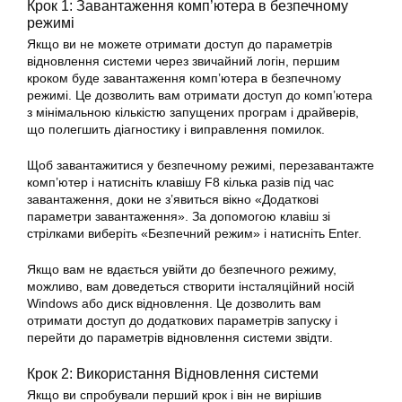
Крок 1: Завантаження комп’ютера в безпечному
режимі
Якщо ви не можете отримати доступ до параметрів
відновлення системи через звичайний логін, першим
кроком буде завантаження комп’ютера в безпечному
режимі. Це дозволить вам отримати доступ до комп’ютера
з мінімальною кількістю запущених програм і драйверів,
що полегшить діагностику і виправлення помилок.
Щоб завантажитися у безпечному режимі, перезавантажте
комп’ютер і натисніть клавішу F8 кілька разів під час
завантаження, доки не з’явиться вікно «Додаткові
параметри завантаження». За допомогою клавіш зі
стрілками виберіть «Безпечний режим» і натисніть Enter.
Якщо вам не вдається увійти до безпечного режиму,
можливо, вам доведеться створити інсталяційний носій
Windows або диск відновлення. Це дозволить вам
отримати доступ до додаткових параметрів запуску і
перейти до параметрів відновлення системи звідти.
Крок 2: Використання Відновлення
системи
Якщо ви спробували перший крок і він не вирішив