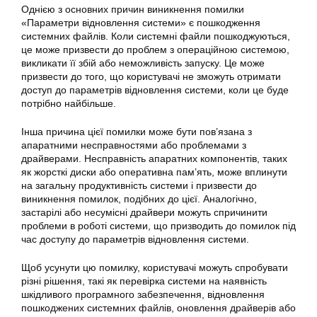
Однією з основних причин виникнення помилки
«
Параметри
відновлення системи» є пошкодження
системних файлів. Коли системні файли пошкоджуються,
це може призвести до проблем з операційною системою,
викликати її збій або неможливість запуску. Це може
призвести до того, що користувачі не зможуть отримати
доступ до параметрів відновлення системи, коли це буде
потрібно найбільше.
Інша причина цієї помилки може бути пов’язана з
апаратними несправностями або проблемами з
драйверами. Несправність апаратних компонентів, таких
як жорсткі диски або оперативна пам’ять, може вплинути
на загальну продуктивність системи і призвести до
виникнення помилок, подібних до цієї. Аналогічно,
застарілі або несумісні драйвери можуть спричинити
проблеми в роботі системи, що призводить до помилок під
час доступу до параметрів відновлення системи.
Щоб усунути цю
помилку
, користувачі можуть спробувати
різні рішення, такі як перевірка системи на наявність
шкідливого програмного забезпечення,
відновлення
пошкоджених системних файлів, оновлення драйверів або