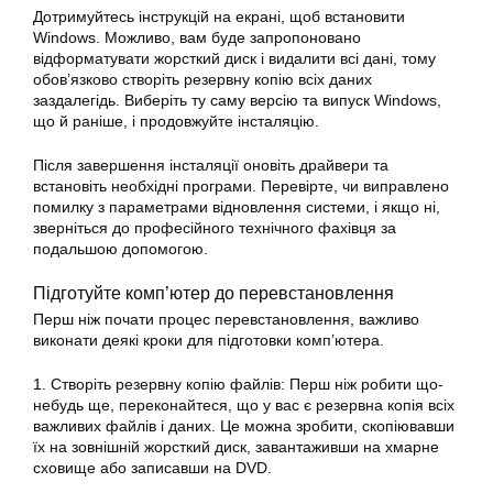
Дотримуйтесь інструкцій на екрані, щоб встановити
Windows. Можливо, вам буде запропоновано
відформатувати жорсткий диск і видалити всі дані, тому
обов’язково створіть резервну копію всіх даних
заздалегідь. Виберіть ту саму версію та випуск Windows,
що й раніше, і продовжуйте інсталяцію.
Після завершення інсталяції оновіть драйвери та
встановіть необхідні програми. Перевірте, чи виправлено
помилку
з параметрами відновлення
системи
, і якщо ні,
зверніться до професійного технічного фахівця за
подальшою допомогою.
Підготуйте комп’ютер до перевстановлення
Перш ніж почати процес перевстановлення, важливо
виконати деякі кроки для підготовки комп’ютера.
1. Створіть резервну копію файлів: Перш ніж робити що-
небудь ще, переконайтеся, що у вас є резервна копія всіх
важливих файлів і даних. Це можна зробити, скопіювавши
їх на зовнішній жорсткий диск, завантаживши на хмарне
сховище або записавши на DVD.