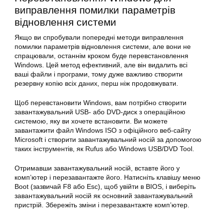
виправлення помилки параметрів
відновлення системи
Якщо ви спробували попередні методи виправлення
помилки параметрів відновлення системи, але вони не
спрацювали, останнім кроком буде перевстановлення
Windows. Цей метод ефективний, але він видалить всі
ваші файли і програми, тому дуже важливо створити
резервну копію всіх даних, перш ніж продовжувати.
Щоб перевстановити Windows, вам потрібно створити
завантажувальний USB- або DVD-диск з операційною
системою, яку ви хочете встановити. Ви можете
завантажити файл Windows ISO з офіційного веб-сайту
Microsoft і створити завантажувальний носій за допомогою
таких інструментів, як Rufus або Windows USB/DVD Tool.
Отримавши завантажувальний носій, вставте його у
комп’ютер і перезавантажте його. Натисніть клавішу меню
Boot (зазвичай F8 або Esc), щоб увійти в BIOS, і виберіть
завантажувальний носій як основний завантажувальний
пристрій. Збережіть зміни і перезавантажте комп’ютер.