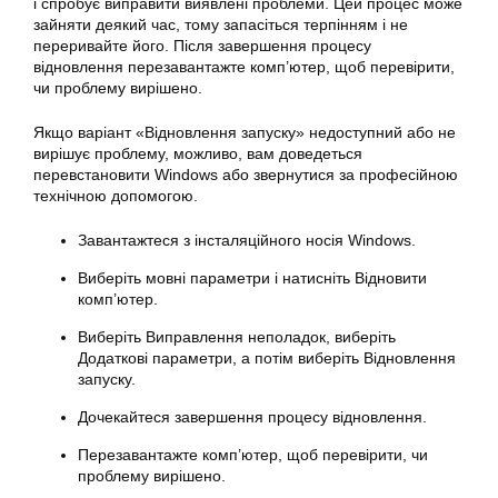
і спробує
виправити
виявлені проблеми. Цей процес може
зайняти деякий час, тому запасіться терпінням і не
переривайте його. Після завершення процесу
відновлення перезавантажте комп’ютер, щоб перевірити,
чи проблему вирішено.
Якщо варіант «Відновлення запуску» недоступний або не
вирішує проблему, можливо, вам доведеться
перевстановити Windows або звернутися за професійною
технічною допомогою.
Завантажтеся з інсталяційного носія Windows.
Виберіть мовні
параметри
і натисніть Відновити
комп’ютер.
Виберіть Виправлення неполадок, виберіть
Додаткові
параметри
, а потім виберіть Відновлення
запуску.
Дочекайтеся завершення процесу
відновлення
.
Перезавантажте комп’ютер, щоб перевірити, чи
проблему вирішено.