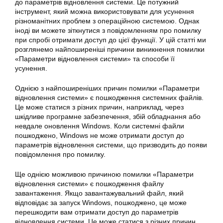
до параметрів відновлення системи. Це потужний
інструмент, який можна використовувати для усунення
різноманітних проблем з операційною системою. Однак
іноді ви можете зіткнутися з повідомленням про
помилку
при спробі отримати доступ до цієї функції. У цій статті ми
розглянемо найпоширеніші причини виникнення помилки
«Параметри відновлення системи» та способи її
усунення.
Однією з найпоширеніших причин помилки «
Параметри
відновлення системи» є пошкодження системних файлів.
Це може статися з різних причин, наприклад, через
шкідливе програмне забезпечення, збій обладнання або
невдале оновлення Windows. Коли системні файли
пошкоджено, Windows не може отримати доступ до
параметрів
відновлення системи
, що призводить до появи
повідомлення про
помилку
.
Ще однією можливою причиною помилки «
Параметри
відновлення системи» є пошкодження файлу
завантаження. Якщо завантажувальний файл, який
відповідає за запуск Windows, пошкоджено, це може
перешкодити вам отримати доступ до параметрів
відновлення системи. Це може статися з різних причин,