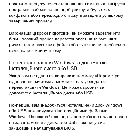
початком процесу перевстановлення вимкніть антивірусне
програмне забезпечення, щоб уникнути будь-яких
конфліктів або перешкод, які можуть завадити успішному
завершенню процесу.
Виконавши ці кроки підготовки, ви зможете забезпечити
більш плавний процес перевстановлення та зменшити
ризик втрати важливих файлів або виникнення проблем із
сумісністю в майбутньому.
Перевстановлення Windows за допомогою
інсталяційного диска або USB
Якщо вам не вдається
виправити помилку
«Параметри
відновлення
системи
«, можливо, вам доведеться
перевстановити
Windows
. Це можна зробити за
допомогою інсталяційного диска або USB.
По-перше, вам знадобиться інсталяційний диск Windows
або USB-накопичувач з інсталяційними файлами
Windows. Переконайтеся, що ваш комп’ютер налаштовано
на завантаження з диска або USB-накопичувача,
зайшовши в налаштування BIOS.