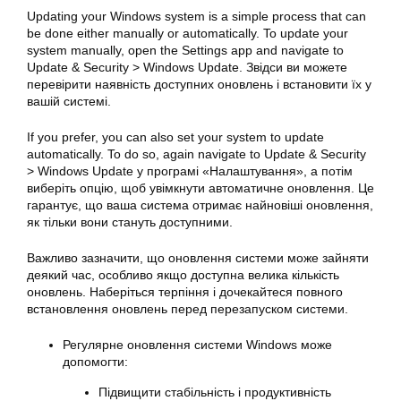
Updating your
Windows
system is a simple process that can
be done either manually or automatically. To update your
system manually, open the Settings app and navigate to
Update & Security > Windows Update. Звідси ви можете
перевірити наявність доступних оновлень і встановити їх у
вашій системі.
If you prefer, you can also set your system to update
automatically. To do so, again navigate to Update & Security
> Windows Update у програмі «Налаштування», а потім
виберіть опцію, щоб увімкнути автоматичне оновлення. Це
гарантує, що ваша система отримає найновіші оновлення,
як тільки вони стануть доступними.
Важливо зазначити, що оновлення системи може зайняти
деякий час, особливо якщо доступна велика кількість
оновлень. Наберіться терпіння і дочекайтеся повного
встановлення оновлень перед перезапуском системи.
Регулярне оновлення
системи Windows
може
допомогти:
Підвищити стабільність і продуктивність