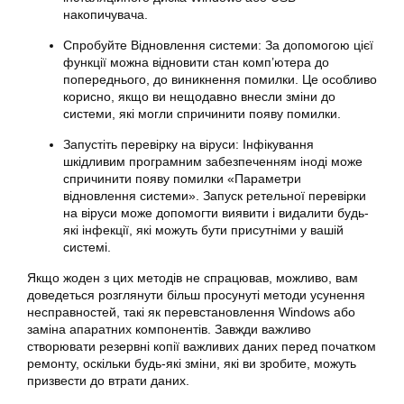
накопичувача.
Спробуйте Відновлення системи: За допомогою цієї
функції можна відновити стан комп’ютера до
попереднього, до виникнення помилки. Це особливо
корисно, якщо ви нещодавно внесли зміни до
системи, які могли спричинити появу помилки.
Запустіть перевірку на віруси: Інфікування
шкідливим програмним забезпеченням іноді може
спричинити появу помилки «Параметри
відновлення системи». Запуск ретельної перевірки
на віруси може допомогти виявити і видалити будь-
які інфекції, які можуть бути присутніми у вашій
системі.
Якщо жоден з цих методів не спрацював, можливо, вам
доведеться розглянути більш просунуті методи усунення
несправностей, такі як перевстановлення Windows або
заміна апаратних компонентів. Завжди важливо
створювати резервні копії важливих даних перед початком
ремонту, оскільки будь-які зміни, які ви зробите, можуть
призвести до втрати даних.