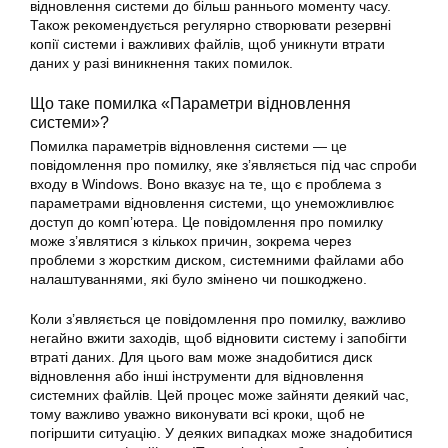
відновлення
системи
до більш раннього моменту часу.
Також рекомендується регулярно створювати резервні
копії системи і важливих файлів, щоб уникнути втрати
даних у разі виникнення таких помилок.
Що таке помилка «
Параметри відновлення
системи»?
Помилка параметрів відновлення системи — це
повідомлення про
помилку
, яке з’являється під час спроби
входу в Windows. Воно вказує на те, що є проблема з
параметрами відновлення системи, що унеможливлює
доступ до комп’ютера. Це повідомлення про
помилку
може з’являтися з кількох причин, зокрема через
проблеми з жорстким диском, системними файлами або
налаштуваннями, які було змінено чи пошкоджено.
Коли з’являється це повідомлення про
помилку
, важливо
негайно вжити заходів, щоб відновити систему і запобігти
втраті даних. Для цього вам може знадобитися диск
відновлення або інші інструменти для відновлення
системних файлів. Цей процес може зайняти деякий час,
тому важливо уважно виконувати всі кроки, щоб не
погіршити ситуацію. У деяких випадках може знадобитися