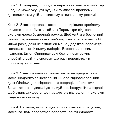
Крок 1: По-перше, спробуйте перезавантажити комп’ютер.
Іноді це може усунути будь-які тимчасові проблеми і
дозволити вам увійти в систему в звичайному режимі.
Крок 2: Якщо перезавантаження не вирішило проблему,
ви можете спробувати зайти в Параметри відновлення
системи через безпечний режим. Щоб увійти в безпечний
режим, перезавантажте комп’ютер і натисніть клавішу F8
кілька разів, доки не з’явиться меню Додаткові параметри
завантаження. У ньому виберіть Безпечний режим і
натисніть Enter. Опинившись у безпечному режимі,
спробуйте увійти в систему ще раз і перевірте, чи
проблему вирішено.
Крок 3: Якщо безпечний режим також не працює, вам
може знадобитися інсталяційний або відновлювальний
диск
Windows
для
відновлення
операційної
системи
.
Завантажтеся з диска і дотримуйтесь інструкцій на екрані,
щоб отримати доступ до параметрів відновлення системи
і відновити систему.
Крок 4: Нарешті, якщо жоден з цих кроків не спрацював,
можливо, вам доведеться перевстановити Windows.