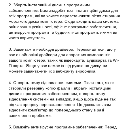
2. Зберіть інсталяційні диски з програмним
забезпеченням: Вам знадобляться інсталяційні диски для
всіх програм, які ви хочете перевстановити після стирання
жорсткого диска комп’ютера. Сюди входить ваша система
оцінювання успішності, офісне програмне забезпечення,
антивірусні програми та будь-які інші програми, якими ви
часто користуєтесь.
3. Завантажте необхідні драйвери: Переконайтеся, що у
вас є найновіші драйвери для апаратних компонентів
вашого комп’ютера, таких як відеокарта, аудіокарта та Wi-
Fi карта. Якщо у вас немає їх під рукою на диску, ви
можете завантажити їх з веб-сайту виробника.
4. Створіть точку відновлення системи: Після того, як ви
створили резервну копію файлів і зібрали інсталяційні
диски з програмним забезпеченням, створіть точку
відновлення
системи
на випадок, якщо щось піде не так
під час процесу перевстановлення. Це дозволить вам
відновити комп’ютер до попереднього стану в разі
виникнення проблеми.
5. Вимкніть антивірусне програмне забезпечення: Перед