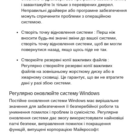
і завантажуйте їх тільки з перевірених джерел.
Неправильні драйвери або програмне забезпечення
можуть спричинити проблеми з операційною
системою.
Створіть точку відновлення системи : Перш ніж
вносити будь-які значні зміни до вашої системи,
створіть точку
відновлення
системи, щоб ви могли
повернутися назад, якщо щось піде не так.
Створюйте резервні копії важливих файлів :
Регулярно створюйте резервні копії важливих
файлів на зовнішньому жорсткому диску або в
хмарному сховищі. Це гарантує, що ви не втратите
дані у разі збою системи.
Регулярно оновлюйте систему Windows
Постійне оновлення системи Windows має вирішальне
значення для забезпечення її безперебійної роботи та
уникнення помилок і проблем із сумісністю. Регулярне
оновлення системи дає змогу використовувати найновіші
патчі безпеки, виправлення помилок і покращення
функцій, випущені корпорацією Майкрософт.