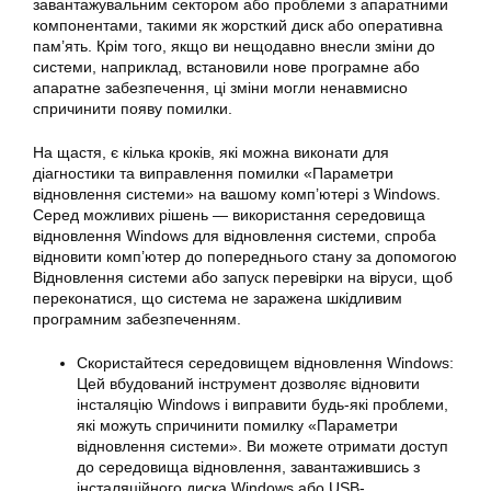
завантажувальним сектором або проблеми з апаратними
компонентами, такими як жорсткий диск або оперативна
пам’ять. Крім того, якщо ви нещодавно внесли зміни до
системи, наприклад, встановили нове програмне або
апаратне забезпечення, ці зміни могли ненавмисно
спричинити появу помилки.
На щастя, є кілька кроків, які можна виконати для
діагностики та виправлення помилки «Параметри
відновлення
системи» на вашому комп’ютері з Windows.
Серед можливих рішень — використання середовища
відновлення Windows для відновлення системи, спроба
відновити комп’ютер до попереднього стану за допомогою
Відновлення
системи
або запуск перевірки на віруси, щоб
переконатися, що система не заражена шкідливим
програмним забезпеченням.
Скористайтеся середовищем відновлення Windows:
Цей вбудований інструмент дозволяє відновити
інсталяцію Windows і
виправити
будь-які проблеми,
які можуть спричинити
помилку
«
Параметри
відновлення системи». Ви можете отримати доступ
до середовища відновлення, завантажившись з
інсталяційного диска Windows або USB-