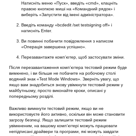
Натисніть меню «Пуск», введіть «cmd», клацніть
правою кнопкою миші на «Командний рядок» і
виберіть «Запустити від імені адміністратора».
Введіть команду «bcdedit /set testsigning off» і
натисніть Enter.
Ви повинні побачити повідомлення з написом
«Операція завершена успішно».
Перезавантажте комп’ютер, щоб застосувати зміни.
Після перезавантаження комп’ютера тестовий режим буде
вимкнено, і ви більше не побачите на робочому столі
водяний знак «Test Mode Windows». Зверніть увагу, що
якщо вам знадобиться знову увімкнути тестовий режим у
майбутньому, просто виконайте кроки, описані у
попередньому розділі.
Важливо вимкнути тестовий режим, якщо ви не
використовуєте його активно, оскільки він може становити
загрозу безпеці. Якщо залишити тестовий режим
увімкненим, на вашому комп’ютері можуть працювати
непідписані драйвери та програми, які можуть завдати