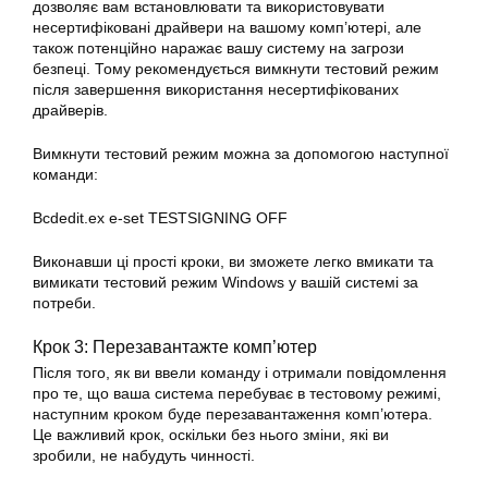
дозволяє вам встановлювати та використовувати
несертифіковані драйвери на вашому комп’ютері, але
також потенційно наражає вашу систему на загрози
безпеці. Тому рекомендується вимкнути тестовий режим
після завершення використання несертифікованих
драйверів.
Вимкнути тестовий режим можна за допомогою наступної
команди:
Bcdedit.ex e-set TESTSIGNING OFF
Виконавши ці прості кроки, ви зможете легко вмикати та
вимикати тестовий режим Windows у вашій системі за
потреби.
Крок 3: Перезавантажте комп’ютер
Після того, як ви ввели команду і отримали повідомлення
про те, що ваша система перебуває в тестовому режимі,
наступним кроком буде перезавантаження комп’ютера.
Це важливий крок, оскільки без нього зміни, які ви
зробили, не набудуть чинності.