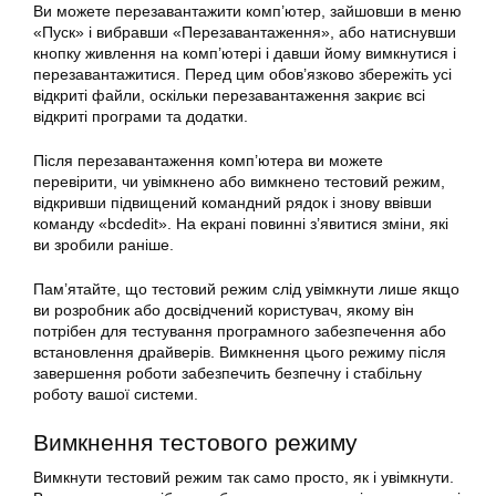
Ви можете перезавантажити комп’ютер, зайшовши в меню
«Пуск» і вибравши «Перезавантаження», або натиснувши
кнопку живлення на комп’ютері і давши йому вимкнутися і
перезавантажитися. Перед цим обов’язково збережіть усі
відкриті файли, оскільки перезавантаження закриє всі
відкриті програми та додатки.
Після перезавантаження комп’ютера ви можете
перевірити, чи увімкнено або вимкнено тестовий режим,
відкривши підвищений командний рядок і знову ввівши
команду «bcdedit». На екрані повинні з’явитися зміни, які
ви зробили раніше.
Пам’ятайте, що тестовий режим слід увімкнути лише якщо
ви розробник або досвідчений користувач, якому він
потрібен для тестування програмного забезпечення або
встановлення драйверів. Вимкнення цього режиму після
завершення роботи забезпечить безпечну і стабільну
роботу вашої системи.
Вимкнення тестового режиму
Вимкнути тестовий режим так само просто, як і увімкнути.