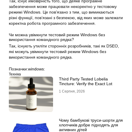
Так, існує ймовірність того, що деяке програмне
забезпечення може працювати некоректно у тестовому
режимі Windows. Це пов’язано з тим, що вимикаються
різні функції, пов’язані з безпекою, від яких може залежати
коректна робота програмного забезпечення.
Чи можна увімкнути тестовий режим Windows без
використання командного рядка?
Так, існують утиліти сторонніх розробників, такі як DSEO,
які можуть увімкнути тестовий режим Windows без
використання командного рядка.
Позначки:
windows:
Техніка
Third Party Tested Lobelia
Tincture: Verify the Exact Lot
1 Серпня, 2026
Чому бамбукові труси-шорти для
хлопчиків добре підходять для
активних дітей