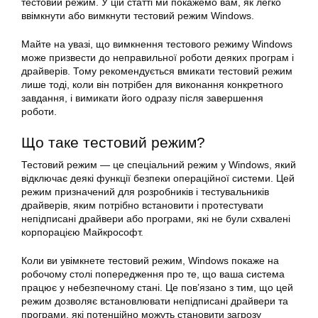
тестовий режим. У цій статті ми покажемо вам, як легко
ввімкнути або вимкнути тестовий режим Windows.
Майте на увазі, що вимкнення тестового режиму Windows
може призвести до неправильної роботи деяких програм і
драйверів. Тому рекомендується вмикати тестовий режим
лише тоді, коли він потрібен для виконання конкретного
завдання, і вимикати його одразу після завершення
роботи.
Що таке тестовий режим?
Тестовий режим — це спеціальний режим у Windows, який
відключає деякі функції безпеки операційної системи. Цей
режим призначений для розробників і тестувальників
драйверів, яким потрібно встановити і протестувати
непідписані драйвери або програми, які не були схвалені
корпорацією Майкрософт.
Коли ви увімкнете тестовий режим, Windows покаже на
робочому столі попередження про те, що ваша система
працює у небезпечному стані. Це пов’язано з тим, що цей
режим дозволяє встановлювати непідписані драйвери та
програми, які потенційно можуть становити загрозу