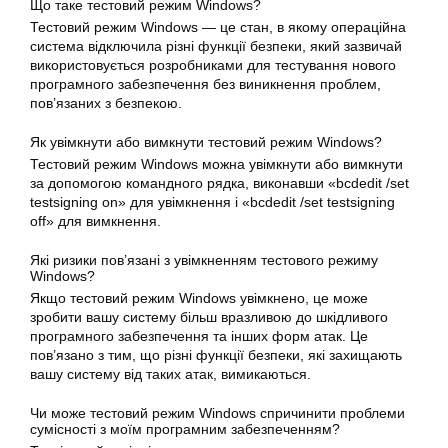
Що таке тестовий режим Windows?
Тестовий режим Windows — це стан, в якому операційна
система відключила різні функції безпеки, який зазвичай
використовується розробниками для тестування нового
програмного забезпечення без виникнення проблем,
пов’язаних з безпекою.
Як увімкнути або вимкнути тестовий режим Windows?
Тестовий режим Windows можна увімкнути або вимкнути
за допомогою командного рядка, виконавши «bcdedit /set
testsigning on» для увімкнення і «bcdedit /set testsigning
off» для вимкнення.
Які ризики пов’язані з увімкненням тестового режиму
Windows?
Якщо тестовий режим Windows увімкнено, це може
зробити вашу систему більш вразливою до шкідливого
програмного забезпечення та інших форм атак. Це
пов’язано з тим, що різні функції безпеки, які захищають
вашу систему від таких атак, вимикаються.
Чи може тестовий режим Windows спричинити проблеми
сумісності з моїм програмним забезпеченням?