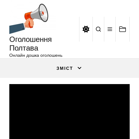
Оголошення
Перейти
Полтава
до
вмісту
Оголошення
Полтава
Онлайн дошка оголошень
ЗМІСТ