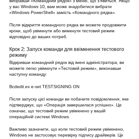
вибравши «Командний рядок» з меню, що з’явиться. Якщо
у вас Windows 10, вам може знадобитися вибрати
«Windows PowerShell» замість «Командного рядка».
Після відкриття командного рядка ви можете продовжити
кроки, щоб увімкнути або вимкнути тестовий режим
відповідно до ваших потреб.
Крок 2: Запуск команди для ввімкнення тестового
режиму
Відкривши командний рядок від імені адміністратора, ви
можете легко увімкнути «Тестовий режим», виконавши
наступну команду:
Bcdedit.ex e-set TESTSIGNING ON
Після запуску цієї команди ви побачите повідомлення, яке
підтверджує, що «Операція завершилася успішно». Це
означає, що тестовий режим увімкнено у вашій
операційній системі Windows.
Важливо зазначити, що коли тестовий режим увімкнено,
Windows не застосовує перевірку підпису драйверів. Це