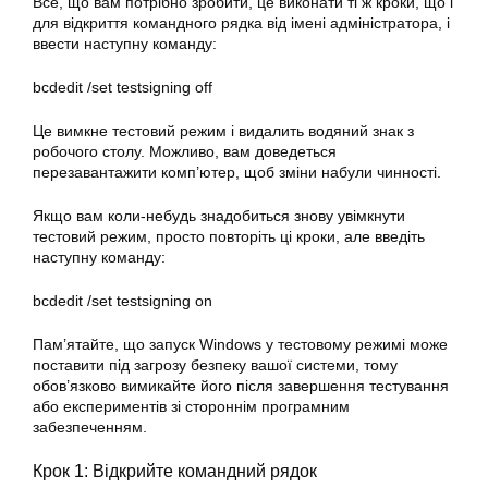
Все, що вам потрібно зробити, це виконати ті ж кроки, що і
для відкриття командного рядка від імені адміністратора, і
ввести наступну команду:
bcdedit /set testsigning off
Це вимкне тестовий режим і видалить водяний знак з
робочого столу. Можливо, вам доведеться
перезавантажити комп’ютер, щоб зміни набули чинності.
Якщо вам коли-небудь знадобиться знову увімкнути
тестовий режим, просто повторіть ці кроки, але введіть
наступну команду:
bcdedit /set testsigning on
Пам’ятайте, що запуск Windows у тестовому режимі може
поставити під загрозу безпеку вашої системи, тому
обов’язково вимикайте його після завершення тестування
або експериментів зі стороннім програмним
забезпеченням.
Крок 1: Відкрийте командний рядок