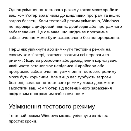
Однак увімкнення тестового режиму також може зробити
ваш комп’ютер вразливим до шкідливих програм та інших
загроз безпеці. Коли тестовий режим увімкнено, Windows
не перевіряє цифровий підпис драйверів або програмного
забезпечення. Це означає, що шкідливе програмне
забезпечення може бути встановлене без попередження.
Перш ніж увімкнути або вимкнути тестовий режим на
своєму комп’ютері, важливо зважити всі переваги та
ризики. Якщо ви розробник або досвідчений користувач,
який часто встановлює непідписані драйвери або
програмне забезпечення, увімкнення тестового режиму
може бути корисним. Але якщо вас турбують загрози
безпеці, вимкнення тестового режиму може допомогти
захистити ваш комп’ютер від потенційного зараження
шкідливим програмним забезпеченням.
Увімкнення тестового режиму
Тестовий режим Windows можна увімкнути за кілька
простих кроків.