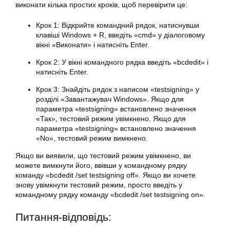
виконати кілька простих кроків, щоб перевірити це:
Крок 1: Відкрийте командний рядок, натиснувши
клавіші Windows + R, введіть «cmd» у діалоговому
вікні «Виконати» і натисніть Enter.
Крок 2: У вікні командного рядка введіть «bcdedit» і
натисніть Enter.
Крок 3: Знайдіть рядок з написом «testsigning» у
розділі «Завантажувач Windows». Якщо для
параметра «testsigning» встановлено значення
«Так», тестовий режим увімкнено. Якщо для
параметра «testsigning» встановлено значення
«No», тестовий режим вимкнено.
Якщо ви виявили, що тестовий режим увімкнено, ви
можете вимкнути його, ввівши у командному рядку
команду «bcdedit /set testsigning off». Якщо ви хочете
знову увімкнути тестовий режим, просто введіть у
командному рядку команду «bcdedit /set testsigning on».
Питання-відповідь: