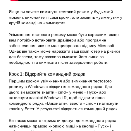
Якщо ви хочете вимкнути тестовий режим у будь-який
момент, виконайте ті самі кроки, але замініть «увімкнути» у
другій команді на «вимкнути».
Увімкнення тестового режиму може бути корисним, якщо
вам потрібно встановити драйвери або програмне
забезпечення, яке не має цифрового підпису Microsoft.
Однак він також може наражати ваш комп’ютер на ризики
для безпеки, тому важливо вмикати його лише за
необхідності та вимикати після завершення роботи.
Крок 1: Відкрийте командний рядок
Першим кроком увімкнення або вимкнення тестового
режиму в Windows є відкриття командного рядка. Для
цього ви можете знайти «cmd» у меню «Пуск» або
натиснути клавіші Windows і R, щоб відкрити вікно
командного рядка «Виконати», ввести «cmd» і натиснути
клавішу Enter. У результаті відкриється командний рядок.
Ви також можете отримати доступ до командного рядка,
натиснувши правою кнопкою миші на кнопці «Пуск» і