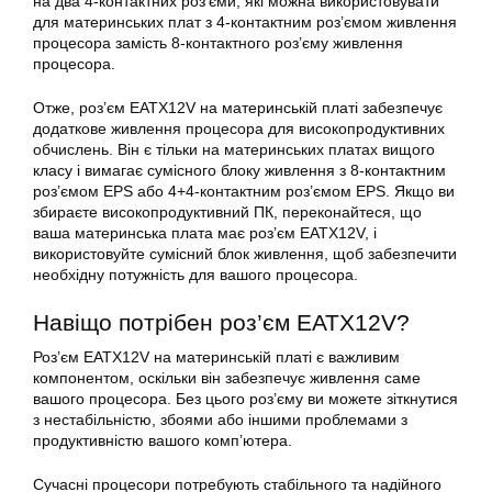
на два 4-контактних роз’єми, які можна використовувати
для материнських плат з 4-контактним роз’ємом живлення
процесора замість 8-контактного роз’єму живлення
процесора.
Отже, роз’єм EATX12V на
материнській платі
забезпечує
додаткове живлення процесора для високопродуктивних
обчислень. Він є тільки на материнських платах вищого
класу і вимагає сумісного блоку живлення з 8-контактним
роз’ємом EPS або 4+4-контактним роз’ємом EPS. Якщо ви
збираєте високопродуктивний ПК, переконайтеся, що
ваша материнська плата має роз’єм EATX12V, і
використовуйте сумісний блок живлення, щоб забезпечити
необхідну потужність для вашого процесора.
Навіщо потрібен роз’єм EATX12V?
Роз’єм
EATX12V
на
материнській платі
є важливим
компонентом, оскільки він забезпечує живлення саме
вашого процесора. Без цього роз’єму ви можете зіткнутися
з нестабільністю, збоями або іншими проблемами з
продуктивністю вашого комп’ютера.
Сучасні процесори потребують стабільного та надійного