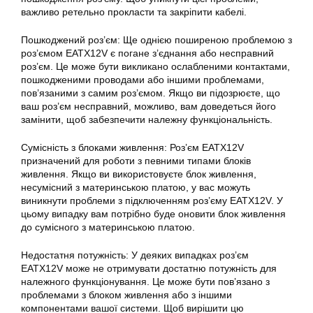
важливо ретельно прокласти та закріпити кабелі.
Пошкоджений роз’єм: Ще однією поширеною проблемою з
роз’ємом EATX12V є погане з’єднання або несправний
роз’єм. Це може бути викликано ослабленими контактами,
пошкодженими проводами або іншими проблемами,
пов’язаними з самим роз’ємом. Якщо ви підозрюєте, що
ваш роз’єм несправний, можливо, вам доведеться його
замінити, щоб забезпечити належну функціональність.
Сумісність з блоками живлення: Роз’єм EATX12V
призначений для роботи з певними типами блоків
живлення. Якщо ви використовуєте блок живлення,
несумісний з материнською платою, у вас можуть
виникнути проблеми з підключенням роз’єму
EATX12V
. У
цьому випадку вам потрібно буде оновити блок живлення
до сумісного з материнською платою.
Недостатня потужність: У деяких випадках роз’єм
EATX12V може не отримувати достатню потужність для
належного функціонування. Це може бути пов’язано з
проблемами з блоком живлення або з іншими
компонентами вашої системи. Щоб вирішити цю