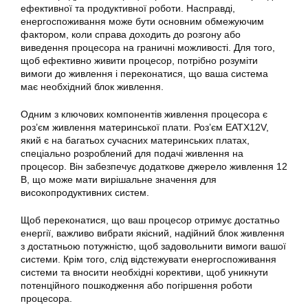
ефективної та продуктивної роботи. Насправді,
енергоспоживання може бути основним обмежуючим
фактором, коли справа доходить до розгону або
виведення процесора на граничні можливості. Для того,
щоб ефективно живити процесор, потрібно розуміти
вимоги до живлення і переконатися, що ваша система
має необхідний блок живлення.
Одним з ключових компонентів живлення процесора є
роз’єм живлення материнської плати. Роз’єм EATX12V,
який є на багатьох сучасних материнських платах,
спеціально розроблений для подачі живлення на
процесор. Він забезпечує додаткове джерело живлення 12
В, що може мати вирішальне значення для
високопродуктивних систем.
Щоб переконатися, що ваш процесор отримує достатньо
енергії, важливо вибрати якісний, надійний блок живлення
з достатньою потужністю, щоб задовольнити вимоги вашої
системи. Крім того, слід відстежувати енергоспоживання
системи та вносити необхідні корективи, щоб уникнути
потенційного пошкодження або погіршення роботи
процесора.