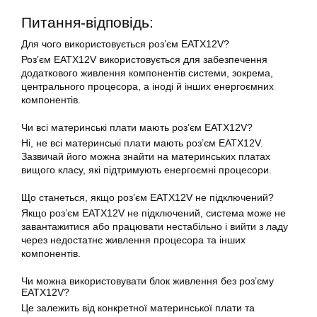
Питання-відповідь:
Для чого використовується роз’єм EATX12V?
Роз’єм
EATX12V
використовується для забезпечення
додаткового живлення компонентів системи, зокрема,
центрального процесора, а іноді й інших енергоємних
компонентів.
Чи всі материнські плати мають роз’єм EATX12V?
Ні, не всі материнські плати мають роз’єм
EATX12V
.
Зазвичай його можна знайти на материнських платах
вищого класу, які підтримують енергоємні процесори.
Що станеться, якщо роз’єм
EATX12V
не підключений?
Якщо роз’єм EATX12V не підключений, система може не
завантажитися або працювати нестабільно і вийти з ладу
через недостатнє живлення процесора та інших
компонентів.
Чи можна використовувати блок живлення без роз’єму
EATX12V?
Це залежить від конкретної материнської плати та