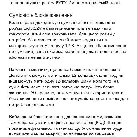
та налаштувати роз’єм EATX12V на
материнській платі
.
Сумісність блоків живлення
Коли справа доходить до сумісності блоків живлення,
роз’єм EATX12V на
материнській платі
є важливим
фактором, який слід враховувати. Для цього роз’єму
потрібен блок живлення, який може подавати на
материнську плату напругу 12 В. Якщо ваш блок живлення
не сумісний, ваша система може працювати неправильно
або навіть не ввімкнутися.
Важливо зазначити, що не всі блоки живлення однакові.
Деякі з них можуть мати кілька 12-вольтових шин, тоді як
інші можуть мати одну 12-вольтову шину. Крім того, на
сумісність може впливати загальна потужність блоку
живлення. Як правило, рекомендується використовувати
блок живлення з номінальною потужністю, достатньою для
потреб вашої системи.
Вибираючи блок живлення для вашої системи, важливо
також враховувати коефіцієнт корисної дії (ККД). Вищий
показник ефективності означає, що блок живлення буде
витрачати менше енергії, що призведе до зниження