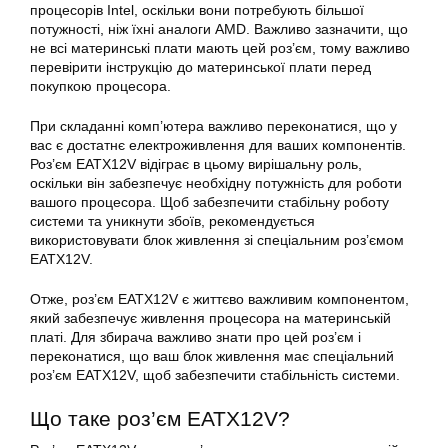
процесорів Intel, оскільки вони потребують більшої
потужності, ніж їхні аналоги AMD. Важливо зазначити, що
не всі материнські плати мають цей роз’єм, тому важливо
перевірити інструкцію до материнської плати перед
покупкою процесора.
При складанні комп’ютера важливо переконатися, що у
вас є достатнє електроживлення для ваших компонентів.
Роз’єм EATX12V відіграє в цьому вирішальну роль,
оскільки він забезпечує необхідну потужність для роботи
вашого процесора. Щоб забезпечити стабільну роботу
системи та уникнути збоїв, рекомендується
використовувати блок живлення зі спеціальним роз’ємом
EATX12V.
Отже, роз’єм EATX12V є життєво важливим компонентом,
який забезпечує живлення процесора на
материнській
платі
. Для збирача важливо знати про цей роз’єм і
переконатися, що ваш блок живлення має спеціальний
роз’єм
EATX12V
, щоб забезпечити стабільність системи.
Що таке роз’єм
EATX12V
?