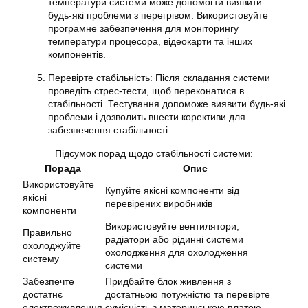
температури системи може допомогти виявити
будь-які проблеми з перегрівом. Використовуйте
програмне забезпечення для моніторингу
температури процесора, відеокарти та інших
компонентів.
Перевірте стабільність: Після складання системи
проведіть стрес-тести, щоб переконатися в
стабільності. Тестування допоможе виявити будь-які
проблеми і дозволить внести корективи для
забезпечення стабільності.
Підсумок порад щодо стабільності системи:
Порада
Опис
Використовуйте
Купуйте якісні компоненти від
якісні
перевірених виробників
компоненти
Використовуйте вентилятори,
Правильно
радіатори або рідинні системи
охолоджуйте
охолодження для охолодження
систему
системи
Забезпечте
Придбайте блок живлення з
достатнє
достатньою потужністю та перевірте
електроживлення
сумісність з материнською платою