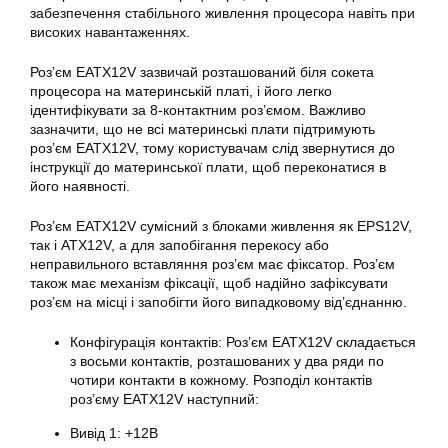
забезпечення стабільного живлення процесора навіть при
високих навантаженнях.
Роз’єм EATX12V зазвичай розташований біля сокета
процесора на
материнській платі
, і його легко
ідентифікувати за 8-контактним роз’ємом. Важливо
зазначити, що не всі материнські плати підтримують
роз’єм EATX12V, тому користувачам слід звернутися до
інструкції до материнської плати, щоб переконатися в
його наявності.
Роз’єм EATX12V сумісний з блоками живлення як EPS12V,
так і ATX12V, а для запобігання перекосу або
неправильного вставляння роз’єм має фіксатор. Роз’єм
також має механізм фіксації, щоб надійно зафіксувати
роз’єм на місці і запобігти його випадковому від’єднанню.
Конфігурація контактів: Роз’єм EATX12V складається
з восьми контактів, розташованих у два ряди по
чотири контакти в кожному. Розподіл контактів
роз’єму EATX12V наступний:
Вивід 1: +12В