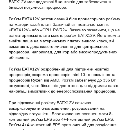
EATX12V має додаткові 8 контактів для забезпечення
більшої потужності процесора.
Роз’єм
EATX12V
розташований біля процесорного роз’єму
на
материнській платі
. Зазвичай він позначається як
«EATX12V» або «CPU_PWR2». Важливо зазначити, що не
всі материнські плати мають роз’єм EATX12V. Його можна
знайти лише на материнських платах вищого класу, які
вимагають додаткового живлення для центрального
процесора, наприклад, для ігор або високопродуктивних
обчислень.
Роз’єм
EATX12V
розроблений для підтримки новітніх
процесорів, зокрема процесорів Intel 10-го покоління та
процесорів Ryzen від AMD. Роз’єм забезпечує до 336 Вт
потужності, чого більш ніж достатньо для підтримки навіть
найбільш вимогливих до енергоспоживання процесорів.
При підключенні роз’єму EATX12V важливо
використовувати блок живлення, розрахований на
відповідну потужність. Блок живлення повинен мати 8-
контактний роз’єм EPS або 4+4-контактний роз’єм EPS.
Роз’єм 4+4-контактний EPS призначений для розділення