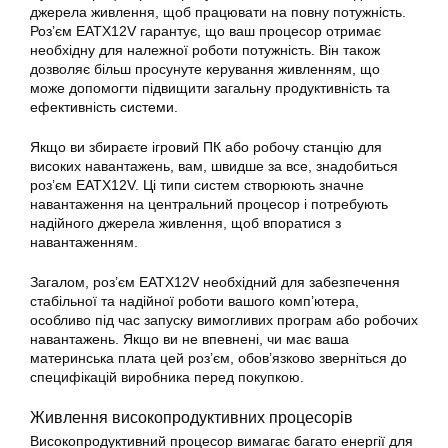
джерела живлення, щоб працювати на повну потужність.
Роз’єм EATX12V гарантує, що ваш процесор отримає
необхідну для належної роботи потужність. Він також
дозволяє більш просунуте керування живленням, що
може допомогти підвищити загальну продуктивність та
ефективність системи.
Якщо ви збираєте ігровий ПК або робочу станцію для
високих навантажень, вам, швидше за все, знадобиться
роз’єм EATX12V. Ці типи систем створюють значне
навантаження на центральний процесор і потребують
надійного джерела живлення, щоб впоратися з
навантаженням.
Загалом, роз’єм EATX12V необхідний для забезпечення
стабільної та надійної роботи вашого комп’ютера,
особливо під час запуску вимогливих програм або робочих
навантажень. Якщо ви не впевнені, чи має ваша
материнська плата цей роз’єм, обов’язково зверніться до
специфікацій виробника перед покупкою.
Живлення високопродуктивних процесорів
Високопродуктивний процесор вимагає багато енергії для