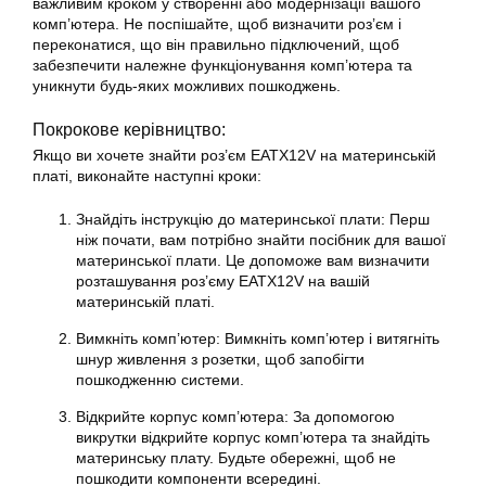
важливим кроком у створенні або модернізації вашого
комп’ютера. Не поспішайте, щоб визначити роз’єм і
переконатися, що він правильно підключений, щоб
забезпечити належне функціонування комп’ютера та
уникнути будь-яких можливих пошкоджень.
Покрокове керівництво:
Якщо ви хочете знайти роз’єм EATX12V на
материнській
платі
, виконайте наступні кроки:
Знайдіть інструкцію до материнської плати: Перш
ніж почати, вам потрібно знайти
посібник
для вашої
материнської плати. Це допоможе вам визначити
розташування роз’єму EATX12V на вашій
материнській платі
.
Вимкніть комп’ютер: Вимкніть комп’ютер і витягніть
шнур живлення з розетки, щоб запобігти
пошкодженню системи.
Відкрийте корпус комп’ютера: За допомогою
викрутки відкрийте корпус комп’ютера та знайдіть
материнську плату. Будьте обережні, щоб не
пошкодити компоненти всередині.