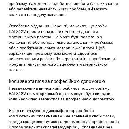
проблему, вам може знадобитися оновити блок живлення
або перевірити наявність інших проблем, які можуть
впливати на подачу живлення.
Ослаблене з’єднання: Нарешті, можливо, що роз’єм
EATX12V просто не має належного з’єднання з
материнською платою. Це може бути пов’язано з
ослабленим або неправильно встановленим роз’ємом,
або з проблемами самої материнської плати. Щоб
вирішити цю проблему, вам може знадобитися
перевстановити роз’єм або перевірити інші проблеми, які
можуть вплинути на його з’єднання з материнською
платою.
Коли звертатися за професійною допомогою
Незважаючи на
вичерпний посібник
з пошуку роз’єму
EATX12V
на материнській
платі
, можуть бути випадки,
коли необхідно звернутися за професійною допомогою.
Якщо ви відчуваєте дискомфорт при роботі з
комп’ютерним обладнанням і не впевнені у своїх силах,
завжди краще звернутися за допомогою до професіонала.
Спроба здійснити складні модифікації обладнання без