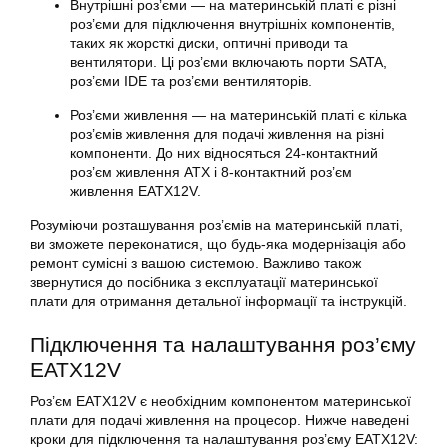
Внутрішні роз’єми — на
материнській платі
є різні
роз’єми для підключення внутрішніх компонентів,
таких як жорсткі диски, оптичні приводи та
вентилятори. Ці роз’єми включають порти SATA,
роз’єми IDE та роз’єми вентиляторів.
Роз’єми живлення — на
материнській платі
є кілька
роз’ємів живлення для подачі живлення на різні
компоненти. До них відносяться 24-контактний
роз’єм живлення ATX і 8-контактний роз’єм
живлення EATX12V.
Розуміючи розташування роз’ємів на
материнській платі
,
ви зможете переконатися, що будь-яка модернізація або
ремонт сумісні з вашою системою. Важливо також
звернутися до посібника з експлуатації материнської
плати для отримання детальної інформації та інструкцій.
Підключення та налаштування роз’єму
EATX12V
Роз’єм
EATX12V
є необхідним компонентом материнської
плати для подачі живлення на процесор. Нижче наведені
кроки для підключення та налаштування роз’єму EATX12V: