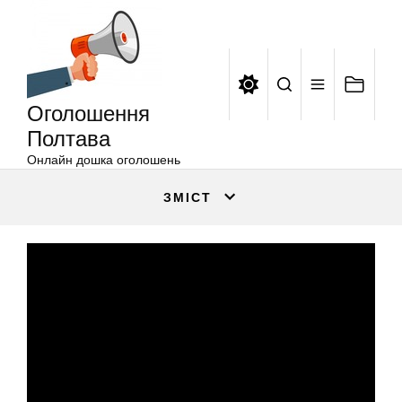
Оголошення
Перейти
Полтава
до
вмісту
Оголошення
Полтава
Онлайн дошка оголошень
ЗМІСТ