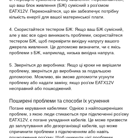
що ваш блок живлення (БЖ) сумісний з роз’ємом
EATX12V. Переконайтеся, що він забезпечує потрібну
кількість енергії для вашої материнської плати.
4. Скористайтеся тестером БЖ: Якщо ваш БЖ сумісний,
але у вас все одно виникають проблеми, скористайтеся
тестером БЖ, щоб перевірити вихідну напругу вашого
джерела живлення. Це допоможе визначити, чи є якісь
проблеми з БЖ, наприклад, низька вихідна напруга.
5. Зверніться до виробника: Якщо ці кроки не вирішили
проблему, зверніться до виробника за подальшою
допомогою. Можливо, він зможе допомогти усунути
проблему або надати заміну, якщо роз’єм EATX12V
несправний або пошкоджений.
Поширені проблеми та способи їх усунення
Погане керування кабелями: Однією з найпоширеніших
проблем, з якою люди стикаються при підключенні роз’єму
EATX12V, є погане укладання кабелів. Це може призвести
до заплутування або дезорганізації кабелів, що може
спричинити проблеми з підключенням або навіть
пошкодження роз’єму. Щоб уникнути цієї проблеми,