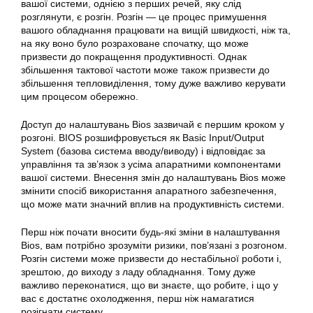
вашої системи, однією з перших речей, яку слід
розглянути, є розгін. Розгін — це процес примушення
вашого обладнання працювати на вищій швидкості, ніж та,
на яку воно було розраховане спочатку, що може
призвести до покращення продуктивності. Однак
збільшення тактової частоти може також призвести до
збільшення тепловиділення, тому дуже важливо керувати
цим процесом обережно.
Доступ до налаштувань Bios зазвичай є першим кроком у
розгоні. BIOS розшифровується як Basic Input/Output
System (базова система вводу/виводу) і відповідає за
управління та зв’язок з усіма апаратними компонентами
вашої системи. Внесення змін до налаштувань Bios може
змінити спосіб використання апаратного забезпечення,
що може мати значний вплив на продуктивність системи.
Перш ніж почати вносити будь-які зміни в налаштування
Bios, вам потрібно зрозуміти ризики, пов’язані з розгоном.
Розгін системи може призвести до нестабільної роботи і,
зрештою, до виходу з ладу обладнання. Тому дуже
важливо переконатися, що ви знаєте, що робите, і що у
вас є достатнє охолодження, перш ніж намагатися
розігнати систему.