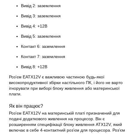
Вивід 2: заземлення
Вивід 3: заземлення
Вивід 4: +12В
Вивід 5: заземлення
Контакт 6: заземлення
Контакт 7: заземлення
Вивід 8: +12В
Роз’єм EATX12V є важливою частиною будь-якої
високопродуктивної збірки настільного ПК, і його не варто
ігнорувати при виборі блоку живлення або материнської
плати.
Як він працює?
Роз’єм EATX12V на
материнській платі
призначений для
подачі додаткового живлення на процесор. Він є
розширенням специфікації блоку живлення ATX12V, який
включає в себе 4-контактний роз’єм для процесора. Роз’єм