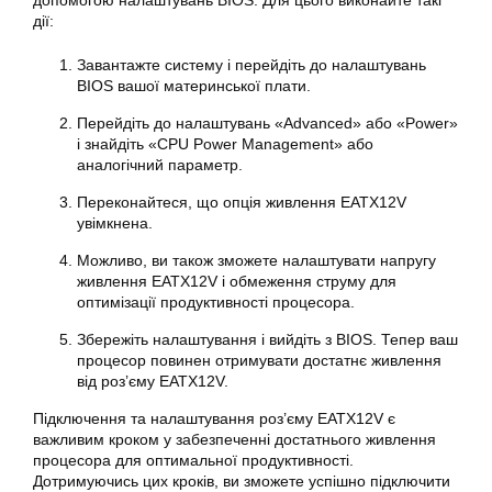
допомогою налаштувань BIOS. Для цього виконайте такі
дії:
Завантажте систему і перейдіть до налаштувань
BIOS вашої материнської плати.
Перейдіть до налаштувань «Advanced» або «Power»
і знайдіть «CPU Power Management» або
аналогічний параметр.
Переконайтеся, що опція живлення EATX12V
увімкнена.
Можливо, ви також зможете налаштувати напругу
живлення EATX12V і обмеження струму для
оптимізації продуктивності процесора.
Збережіть налаштування і вийдіть з BIOS. Тепер ваш
процесор повинен отримувати достатнє живлення
від роз’єму EATX12V.
Підключення та налаштування роз’єму
EATX12V
є
важливим кроком у забезпеченні достатнього живлення
процесора для оптимальної продуктивності.
Дотримуючись цих кроків, ви зможете успішно підключити