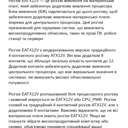
Роз’єм EATX12V — це роз’єм живлення на
материнській
платі
, який забезпечує додаткове живлення процесора.
Блок живлення (БЖ) підключається до цього роз’єму, щоб
забезпечити додаткове живлення материнської плати,
зокрема для центрального процесора. Цей роз’єм
призначений для підтримки систем, що вимагають
високопродуктивних обчислень, таких як ігрові ПК, робочі
станції та сервери.
Роз’єм
EATX12V
є модернізованою версією традиційного
4-контактного роз’єму ATX12V. Він має додаткові 8
контактів, що збільшує загальну кількість контактів до 12.
Додаткові контакти забезпечують додаткове живлення
центрального процесора, що має вирішальне значення в
системах, які вимагають високої обчислювальної
потужності.
Роз’єм EATX12V розташований біля процесорного роз’єму
і зазвичай маркується як EATX12V або CPU_PWR. Роз’єм
схожий на традиційний 4-контактний роз’єм ATX12V, але з
додатковими 8 контактами. Важливо відзначити, що не всі
материнські плати мають роз’єм EATX12V. Якщо ви
плануєте зібрати високопродуктивний комп’ютер або
сервер, обов’язково перевірте специфікації вашої