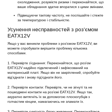
охолодження, розумієте ризики і переконайтеся, що
ваше обладнання здатне впоратися з цими змінами.
Підвищуючи тактову частоту, не поспішайте і стежте
за температурою і стабільністю.
Усунення несправностей з роз’ємом
EATX12V
Якщо у вас виникли проблеми з роз’ємом EATX12V, ви
можете спробувати вирішити проблему кількома
способами.
1. Перевірте з’єднання: Переконайтеся, що роз’єм
EATX12V
надійно підключений і зафіксований на
материнській платі
. Якщо він не закріплений, спробуйте
від’єднати і знову під’єднати його.
2. Перевірте контакти: Перевірте, чи не зігнуті та не
пошкоджені контакти на роз’ємі
EATX12V
. Якщо так,
акуратно витягніть їх за допомогою плоскогубців з
голчастим кінцем, намагаючись не зламати їх.
3. Перевірте сумісність блоку живлення: Переконайтеся,