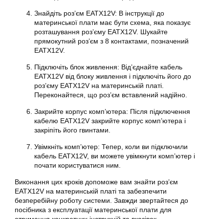
Знайдіть роз’єм EATX12V: В інструкції до
материнської плати має бути схема, яка показує
розташування роз’єму EATX12V. Шукайте
прямокутний роз’єм з 8 контактами, позначений
EATX12V
.
Підключіть блок живлення: Від’єднайте кабель
EATX12V від блоку живлення і підключіть його до
роз’єму EATX12V на
материнській
платі.
Переконайтеся, що роз’єм вставлений надійно.
Закрийте корпус комп’ютера: Після підключення
кабелю EATX12V закрийте корпус комп’ютера і
закріпіть його гвинтами.
Увімкніть комп’ютер: Тепер, коли ви підключили
кабель EATX12V, ви можете увімкнути комп’ютер і
почати користуватися ним.
Виконання цих кроків допоможе вам знайти роз’єм
EATX12V на
материнській платі
та забезпечити
безперебійну роботу системи. Завжди звертайтеся до
посібника з експлуатації материнської плати для