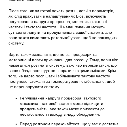
Після того, як ви готові почати розгін, деякі з параметрів,
які слід врахувати в налаштуваннях Bios, включають
регулювання напруги процесора, множника тактової
частоти і тактової частоти. Ці налаштування можуть
суттєво вплинути на продуктивність вашої системи, але
вони також вимагають ретельної уваги, щоб не пошкодити
систему.
Варто також зазначити, що не всі процесори та
материнські плати призначені для розгону. Тому, перш ніж
намагатися розігнати систему, важливо переконатися, що
ваше обладнання здатне впоратися з цими змінами. Крім
того, не варто поспішати і збільшувати тактову частоту
поступово, стежачи за температурою і стабільністю, щоб
не перенапружити систему.
Регулювання напруги процесора, тактового
множника і тактової частоти може підвищити
продуктивність, але також може призвести до
нестабільності і виходу з ладу обладнання.
Перед розгоном переконайтеся, що у вас є достатнє