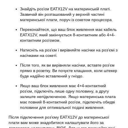
Знайдіть роз’єм EATX12V на
материнській платі
.
Зазвичай він розташований у верхній частині
материнської плати, поруч із сокетом процесора.
Переконайтеся, що ваш блок живлення має кабель
EATX12V, який закінчується 8-контактним або 4+4-
контактним роз’ємом.
Натисніть на роз’єм і вирівняйте насічки на роз’ємі з
насічками на сокеті.
Після того, як ви вирівняли насічки, вставте роз’єм
прямо в розетку. Ви почуєте клацання, коли штекер
буде надійно вставлений у гніздо.
Якщо ваш блок живлення має 4+4-контактний
роз’єм, підключіть лише одну половину, а другу
залиште непідключеною. Якщо материнська плата
має повний 8-контактний роз’єм, підключіть обидві
половини для оптимальної подачі живлення.
Після підключення роз’єму EATX12V до материнської
плати вам може знадобитися налаштувати його за