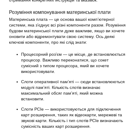
отримання конкретних інструкцій та вказівок.
Розуміння компонування материнської плати
Материнська плата — це основа вашої комп’ютерної
системи, яка з’єднує всі різні компоненти разом. Розуміння
будови материнської плати дуже важливе, якщо ви хочете
оновити або відремонтувати свою систему. Ось деякі
ключові компоненти, про які слід знати:
Процесорний роз’єм — це місце, де встановлюється
процесор. Важливо переконатися, що сокет
сумісний з типом процесора, який ви хочете
використовувати.
Слоти оперативної пам’яті — сюди встановлюються
модулі пам’яті. Кількість слотів визначає
максимальний обсяг пам’яті, який можна
встановити.
Слоти PCIe — використовуються для підключення
карт розширення, таких як відеокарти, мережеві та
звукові карти. Кількість і тип слотів PCIe визначають
сумісність ваших карт розширення.