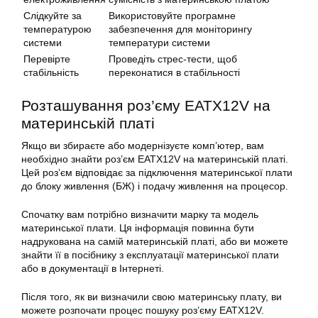
Слідкуйте за
Використовуйте програмне
температурою
забезпечення для моніторингу
системи
температури системи
Перевірте
Проведіть стрес-тести, щоб
стабільність
переконатися в стабільності
Розташування роз’єму
EATX12V
на
материнській платі
Якщо ви збираєте або модернізуєте комп’ютер, вам
необхідно знайти роз’єм EATX12V на
материнській платі
.
Цей роз’єм відповідає за підключення материнської плати
до блоку живлення (БЖ) і подачу живлення на процесор.
Спочатку вам потрібно визначити марку та модель
материнської плати. Ця інформація повинна бути
надрукована на самій
материнській платі
, або ви можете
знайти її в посібнику з експлуатації материнської плати
або в документації в Інтернеті.
Після того, як ви визначили свою материнську плату, ви
можете розпочати процес пошуку роз’єму EATX12V.