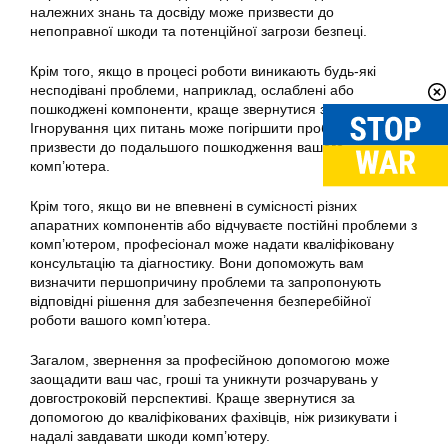
належних знань та досвіду може призвести до
непоправної шкоди та потенційної загрози безпеці.
Крім того, якщо в процесі роботи виникають будь-які
несподівані проблеми, наприклад, ослаблені або
пошкоджені компоненти, краще звернутися за допомогою.
Ігнорування цих питань може погіршити проблему і
призвести до подальшого пошкодження вашого
комп’ютера.
Крім того, якщо ви не впевнені в сумісності різних
апаратних компонентів або відчуваєте постійні проблеми з
комп’ютером, професіонал може надати кваліфіковану
консультацію та діагностику. Вони допоможуть вам
визначити першопричину проблеми та запропонують
відповідні рішення для забезпечення безперебійної
роботи вашого комп’ютера.
Загалом, звернення за професійною допомогою може
заощадити ваш час, гроші та уникнути розчарувань у
довгостроковій перспективі. Краще звернутися за
допомогою до кваліфікованих фахівців, ніж ризикувати і
надалі завдавати шкоди комп’ютеру.