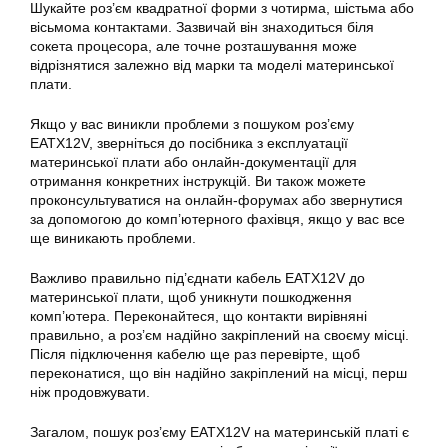
Шукайте роз’єм квадратної форми з чотирма, шістьма або
вісьмома контактами. Зазвичай він знаходиться біля
сокета процесора, але точне розташування може
відрізнятися залежно від марки та моделі материнської
плати.
Якщо у вас виникли проблеми з пошуком роз’єму
EATX12V
, зверніться до посібника з експлуатації
материнської плати або онлайн-документації для
отримання конкретних інструкцій. Ви також можете
проконсультуватися на онлайн-форумах або звернутися
за допомогою до комп’ютерного фахівця, якщо у вас все
ще виникають проблеми.
Важливо правильно під’єднати кабель EATX12V до
материнської плати, щоб уникнути пошкодження
комп’ютера. Переконайтеся, що контакти вирівняні
правильно, а роз’єм надійно закріплений на своєму місці.
Після підключення кабелю ще раз перевірте, щоб
переконатися, що він надійно закріплений на місці, перш
ніж продовжувати.
Загалом, пошук роз’єму EATX12V на
материнській платі
є