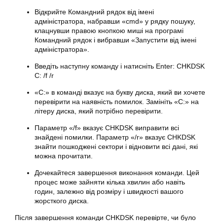
Відкрийте Командний рядок від імені
адміністратора, набравши «cmd» у рядку пошуку,
клацнувши правою кнопкою миші на програмі
Командний рядок і вибравши «Запустити від імені
адміністратора».
Введіть наступну команду і натисніть Enter: CHKDSK
C: /f /r
«C:» в команді вказує на букву диска, який ви хочете
перевірити на наявність помилок. Замініть «C:» на
літеру диска, який потрібно перевірити.
Параметр «/f» вказує CHKDSK виправити всі
знайдені помилки. Параметр «/r» вказує CHKDSK
знайти пошкоджені сектори і відновити всі дані, які
можна прочитати.
Дочекайтеся завершення виконання команди. Цей
процес може зайняти кілька хвилин або навіть
годин, залежно від розміру і швидкості вашого
жорсткого диска.
Після завершення команди CHKDSK перевірте, чи було