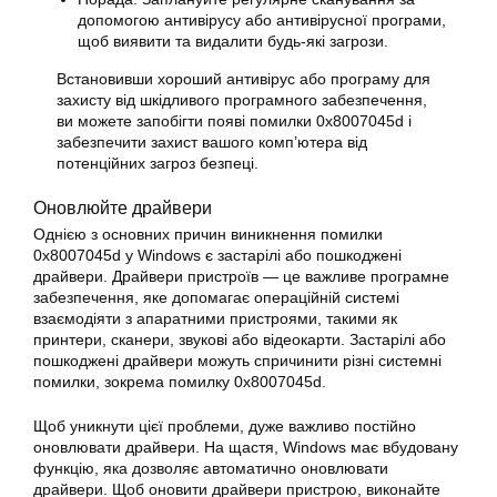
допомогою антивірусу або антивірусної програми,
щоб виявити та видалити будь-які загрози.
Встановивши хороший антивірус або програму для
захисту від шкідливого програмного забезпечення,
ви можете запобігти появі
помилки 0x8007045d
і
забезпечити захист вашого комп’ютера від
потенційних загроз безпеці.
Оновлюйте драйвери
Однією з основних причин виникнення
помилки
0x8007045d
у
Windows
є застарілі або пошкоджені
драйвери. Драйвери пристроїв — це важливе програмне
забезпечення, яке допомагає операційній системі
взаємодіяти з апаратними пристроями, такими як
принтери, сканери, звукові або відеокарти. Застарілі або
пошкоджені драйвери можуть спричинити різні системні
помилки
, зокрема помилку 0x8007045d.
Щоб уникнути цієї проблеми, дуже важливо постійно
оновлювати драйвери. На щастя,
Windows
має вбудовану
функцію, яка дозволяє автоматично оновлювати
драйвери. Щоб оновити драйвери пристрою, виконайте