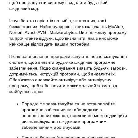
щоб просканувати систему і видалити будь-який
шкідливий код.
Існує багато варіантів на вибір, як платних, так і
безкоштовних. Найпопулярніші з них включають McAfee,
Norton, Avast, AVG і Malwarebytes. Вивчіть кожну програму
та прочитайте відгуки, щоб визначити, яка з них може
найкраще відповідати вашим потребам.
Після встановлення програми запустіть повне сканування
системи, щоб виявити будь-яке шкідливе програмне
забезпечення. Якщо сканування виявить будь-які загрози,
дотримуйтесь інструкцій програми, щоб видалити їх.
Обов’язково оновлюйте антивірус або антивірусну
програму, щоб забезпечити максимальний захист від
майбутніх загроз.
Порада: Не завантажуйте та не встановлюйте
програмне забезпечення або додатки з
неперевірених джерел, оскільки це може підвищити
ризик інфікування шкідливим програмним
забезпеченням або вірусами.
Порада: Заплануйте регулярне сканування за