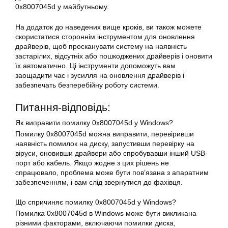
0x8007045d
у майбутньому.
На додаток до наведених вище кроків, ви також можете
скористатися стороннім інструментом для оновлення
драйверів, щоб просканувати систему на наявність
застарілих, відсутніх або пошкоджених драйверів і оновити
їх автоматично. Ці інструменти допоможуть вам
заощадити час і зусилля на оновлення драйверів і
забезпечать безперебійну роботу системи.
Питання-відповідь:
Як виправити помилку 0x8007045d у Windows?
Помилку 0x8007045d можна виправити, перевіривши
наявність помилок на диску, запустивши перевірку на
віруси, оновивши драйвери або спробувавши інший USB-
порт або кабель. Якщо жодне з цих рішень не
спрацювало, проблема може бути пов’язана з апаратним
забезпеченням, і вам слід звернутися до фахівця.
Що спричиняє помилку 0x8007045d у
Windows
?
Помилка
0x8007045d
в Windows може бути викликана
різними факторами, включаючи
помилки
диска,