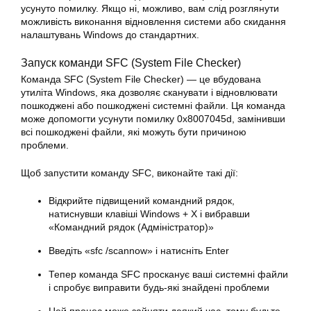
усунуто помилку. Якщо ні, можливо, вам слід розглянути
можливість виконання відновлення системи або скидання
налаштувань
Windows
до стандартних.
Запуск команди SFC (System File Checker)
Команда SFC (System File Checker) — це вбудована
утиліта Windows, яка дозволяє сканувати і відновлювати
пошкоджені або пошкоджені системні файли. Ця команда
може допомогти усунути помилку 0x8007045d, замінивши
всі пошкоджені файли, які можуть бути причиною
проблеми.
Щоб запустити команду SFC, виконайте такі дії:
Відкрийте підвищений командний рядок,
натиснувши клавіші
Windows
+ X і вибравши
«Командний рядок (Адміністратор)»
Введіть «sfc /scannow» і натисніть Enter
Тепер команда SFC просканує ваші системні файли
і спробує виправити будь-які знайдені проблеми
Цей процес може зайняти деякий час, тому будьте