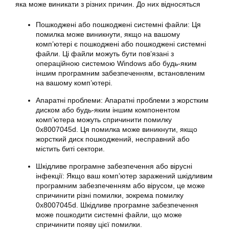
яка може виникати з різних причин. До них відносяться
Пошкоджені або пошкоджені системні файли: Ця
помилка може виникнути, якщо на вашому
комп’ютері є пошкоджені або пошкоджені системні
файли. Ці файли можуть бути пов’язані з
операційною системою Windows або будь-яким
іншим програмним забезпеченням, встановленим
на вашому комп’ютері.
Апаратні проблеми: Апаратні проблеми з жорстким
диском або будь-яким іншим компонентом
комп’ютера можуть спричинити помилку
0x8007045d
. Ця помилка може виникнути, якщо
жорсткий диск пошкоджений, несправний або
містить биті сектори.
Шкідливе програмне забезпечення або вірусні
інфекції: Якщо ваш комп’ютер заражений шкідливим
програмним забезпеченням або вірусом, це може
спричинити різні
помилки
, зокрема помилку
0x8007045d. Шкідливе програмне забезпечення
може пошкодити системні файли, що може
спричинити появу цієї
помилки
.