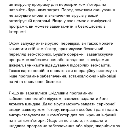
антивірусну програму для перевірки комп’ютера на
наявність будь-яких загроз. Перед початком сканування
не забудьте оновити визначення вірусів у вашій
антивірусній програмі. Якщо у вас немає антивірусної
програми, ви можете завантажити її безкоштовно в
Інтернеті.
Окрім запуску антивірусної перевірки, ви також можете
захистити свій комп’ютер, практикуючи безпечний
перегляд веб-сторінок. Будьте обережні, завантажуючи
програмне забезпечення або вкладення з невідомих
джерел, і уникайте відвідування підозрілих веб-сайтів.
Також варто постійно оновлювати операційну систему та
інше програмне забезпечення, встановлюючи найновіші
патчі та оновлення безпеки.
Якщо ви заразилися шкідливим програмним
забезпеченням або вірусом, важливо видалити його
якомога швидше. Деякі віруси можуть завдати серйозної
шкоди вашому комп’ютеру, викрасти особисті дані і навіть
використовувати ваш комп’ютер для поширення інфекції
на інші комп’ютери. Якщо ви не знаєте, як видалити
шкідливе програмне забезпечення або вірус, зверніться за