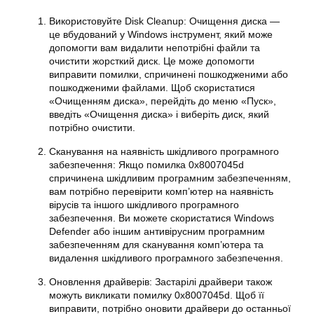
Використовуйте Disk Cleanup: Очищення диска —
це вбудований у
Windows
інструмент, який може
допомогти вам видалити непотрібні файли та
очистити жорсткий диск. Це може допомогти
виправити
помилки
, спричинені пошкодженими або
пошкодженими файлами. Щоб скористатися
«Очищенням диска», перейдіть до меню «Пуск»,
введіть «Очищення диска» і виберіть диск, який
потрібно очистити.
Сканування на наявність шкідливого програмного
забезпечення: Якщо помилка 0x8007045d
спричинена шкідливим програмним забезпеченням,
вам потрібно перевірити комп’ютер на наявність
вірусів та іншого шкідливого програмного
забезпечення. Ви можете скористатися
Windows
Defender або іншим антивірусним програмним
забезпеченням для сканування комп’ютера та
видалення шкідливого програмного забезпечення.
Оновлення драйверів: Застарілі драйвери також
можуть викликати помилку
0x8007045d
. Щоб її
виправити, потрібно оновити драйвери до останньої