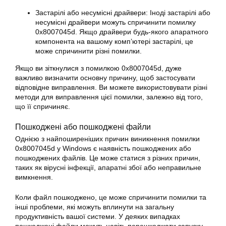
Застарілі або несумісні драйвери: Іноді застарілі або
несумісні драйвери можуть спричинити помилку
0x8007045d. Якщо драйвери будь-якого апаратного
компонента на вашому комп’ютері застарілі, це
може спричинити різні
помилки
.
Якщо ви зіткнулися з помилкою 0x8007045d, дуже
важливо визначити основну причину, щоб застосувати
відповідне виправлення. Ви можете використовувати різні
методи для виправлення цієї
помилки
, залежно від того,
що її спричиняє.
Пошкоджені або пошкоджені файли
Однією з найпоширеніших причин виникнення помилки
0x8007045d у Windows є наявність пошкоджених або
пошкоджених файлів. Це може статися з різних причин,
таких як вірусні інфекції, апаратні збої або неправильне
вимкнення.
Коли файл пошкоджено, це може спричинити
помилки
та
інші проблеми, які можуть вплинути на загальну
продуктивність вашої системи. У деяких випадках