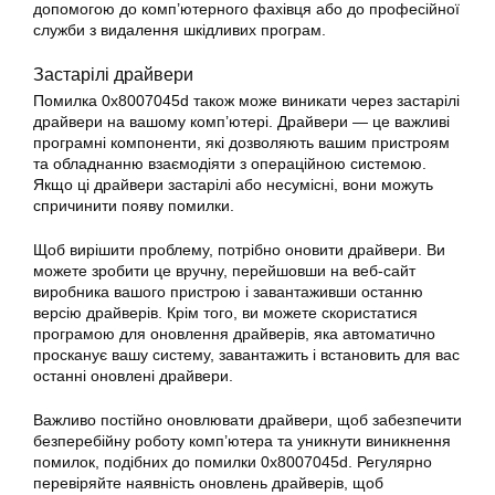
допомогою до комп’ютерного фахівця або до професійної
служби з видалення шкідливих програм.
Застарілі драйвери
Помилка 0x8007045d також може виникати через застарілі
драйвери на вашому комп’ютері. Драйвери — це важливі
програмні компоненти, які дозволяють вашим пристроям
та обладнанню взаємодіяти з операційною системою.
Якщо ці драйвери застарілі або несумісні, вони можуть
спричинити появу
помилки
.
Щоб вирішити проблему, потрібно оновити драйвери. Ви
можете зробити це вручну, перейшовши на веб-сайт
виробника вашого пристрою і завантаживши останню
версію драйверів. Крім того, ви можете скористатися
програмою для оновлення драйверів, яка автоматично
просканує вашу систему, завантажить і встановить для вас
останні оновлені драйвери.
Важливо постійно оновлювати драйвери, щоб забезпечити
безперебійну роботу комп’ютера та уникнути виникнення
помилок, подібних до
помилки 0x8007045d
. Регулярно
перевіряйте наявність оновлень драйверів, щоб