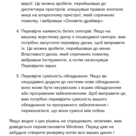
версії. Це можна зробити, перейшовши до
диспетчера пристроїв, клацнувши правою кнопкою
миші на апаратному пристрої, який спричиняє
помилку, і вибравши «Оновити драйвер».
Перевірте наявність битих секторів: Якщо на
вашому жорсткому диску є пошкоджені сектори, вам
потрібно запустити перевірку диска, щоб виправити
їх. Це можна зробити, перейшовши до меню
Властивості диска, який спричиняє помилку,
вибравши Інструменти, а потім натиснувши
Перевірити зараз.
Перевірте сумісність обладнання: Якщо ви
нещодавно додали до системи нове обладнання,
воно може бути несумісним з іншим обладнанням
або програмним забезпеченням. Щоб виправити це,
вам потрібно перевірити сумісність вашого
обладнання та програмного забезпечення і
переконатися, що вони сумісні між собою.
Якщо жодне з цих рішень не спрацювало, можливо, вам
доведеться перевстановити
Windows
. Перед цим не
забудьте створити резервну копію всіх ваших даних і