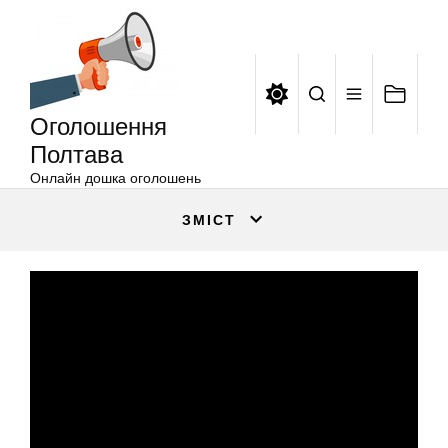
Оголошення
Перейти
Полтава
до
вмісту
Оголошення
Полтава
Онлайн дошка оголошень
ЗМІСТ