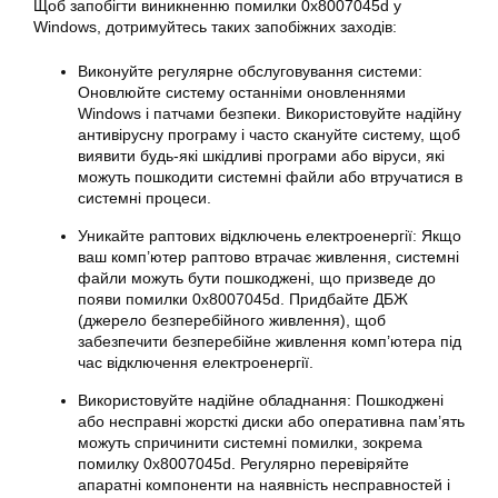
Щоб запобігти виникненню помилки
0x8007045d
у
Windows
, дотримуйтесь таких запобіжних заходів:
Виконуйте регулярне обслуговування системи:
Оновлюйте систему останніми оновленнями
Windows
і патчами безпеки. Використовуйте надійну
антивірусну програму і часто скануйте систему, щоб
виявити будь-які шкідливі програми або віруси, які
можуть пошкодити системні файли або втручатися в
системні процеси.
Уникайте раптових відключень електроенергії: Якщо
ваш комп’ютер раптово втрачає живлення, системні
файли можуть бути пошкоджені, що призведе до
появи
помилки 0x8007045d
. Придбайте ДБЖ
(джерело безперебійного живлення), щоб
забезпечити безперебійне живлення комп’ютера під
час відключення електроенергії.
Використовуйте надійне обладнання: Пошкоджені
або несправні жорсткі диски або оперативна пам’ять
можуть спричинити системні помилки, зокрема
помилку 0x8007045d. Регулярно перевіряйте
апаратні компоненти на наявність несправностей і