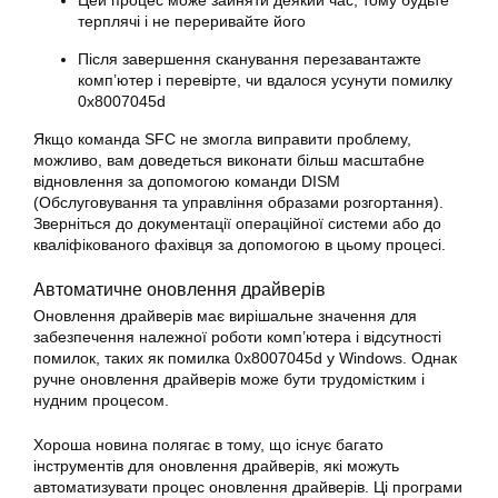
терплячі і не переривайте його
Після завершення сканування перезавантажте
комп’ютер і перевірте, чи вдалося усунути помилку
0x8007045d
Якщо команда SFC не змогла виправити проблему,
можливо, вам доведеться виконати більш масштабне
відновлення за допомогою команди DISM
(Обслуговування та управління образами розгортання).
Зверніться до документації операційної системи або до
кваліфікованого фахівця за допомогою в цьому процесі.
Автоматичне оновлення драйверів
Оновлення драйверів має вирішальне значення для
забезпечення належної роботи комп’ютера і відсутності
помилок, таких як помилка 0x8007045d у
Windows
. Однак
ручне оновлення драйверів може бути трудомістким і
нудним процесом.
Хороша новина полягає в тому, що існує багато
інструментів для оновлення драйверів, які можуть
автоматизувати процес оновлення драйверів. Ці програми