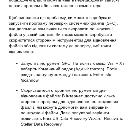
пошкоджені файли можуть навіть перешкоджати запуску
певних програм або завантаженню комп’ютера.
Щоб виправити цю проблему, ви можете спробувати
запустити програму перевірки системних файлів (SFC),
яка допоможе вам виявити та виправити пошкоджені
файли у вашій системі. Ви також можете спробувати
скористатися стороннім інструментом для відновлення
файлів або відновити систему до попередньої точки
відновлення.
Запустіть інструмент SFC: Натисніть клавіші Win + X і
виберіть Командний рядок (Адміністратор). Потім
введіть наступну команду і натисніть Enter: sfc
/scannow
Скористайтеся стороннім інструментом для
відновлення файлів: В Інтернеті доступно кілька
сторонніх програм для відновлення пошкоджених
файлів, які можуть допомогти вам виправити
пошкоджені файли. Деякі популярні варіанти
включають EaseUS Data Recovery Wizard, Recuva та
Stellar Data Recovery.