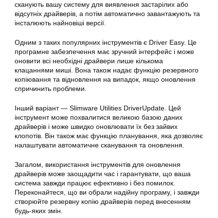
сканують вашу систему для виявлення застарілих або
відсутніх драйверів, а потім автоматично завантажують та
інсталюють найновіші версії.
Одним з таких популярних інструментів є Driver Easy. Це
програмне забезпечення має зручний інтерфейс і може
оновити всі необхідні драйвери лише кількома
клацаннями миші. Вона також надає функцію резервного
копіювання та відновлення на випадок, якщо оновлення
спричинить проблеми.
Інший варіант — Slimware Utilities DriverUpdate. Цей
інструмент може похвалитися великою базою даних
драйверів і може швидко оновлювати їх без зайвих
клопотів. Він також має функцію планування, яка дозволяє
налаштувати автоматичне сканування та оновлення.
Загалом, використання інструментів для оновлення
драйверів може заощадити час і гарантувати, що ваша
система завжди працює ефективно і без помилок.
Переконайтеся, що ви обрали надійну програму, і завжди
створюйте резервну копію драйверів перед внесенням
будь-яких змін.