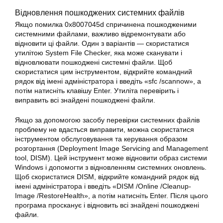
Відновлення пошкоджених системних файлів
Якщо помилка
0x8007045d
спричинена пошкодженими
системними файлами, важливо відремонтувати або
відновити ці файли. Один з варіантів — скористатися
утилітою System File Checker, яка може сканувати і
відновлювати пошкоджені системні файли. Щоб
скористатися цим інструментом, відкрийте командний
рядок від імені адміністратора і введіть «sfc /scannow», а
потім натисніть клавішу Enter. Утиліта перевірить і
виправить всі знайдені пошкоджені файли.
Якщо за допомогою засобу перевірки системних файлів
проблему не вдасться виправити, можна скористатися
інструментом обслуговування та керування образом
розгортання (Deployment Image Servicing and Management
tool, DISM). Цей інструмент може відновити образ системи
Windows і допомогти з відновленням системних оновлень.
Щоб скористатися DISM, відкрийте командний рядок від
імені адміністратора і введіть «DISM /Online /Cleanup-
Image /RestoreHealth», а потім натисніть Enter. Після цього
програма просканує і відновить всі знайдені пошкоджені
файли.