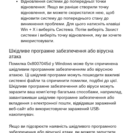
Відновлення системи до попередньої точки
відновлення: Якщо ви раніше створили точку
відновлення, ви можете скористатися нею, щоб
відновити систему до попереднього стану до
виникнення проблеми. Для цього натисніть клавіші
Win + X і виберіть Система. Потім виберіть Захист
системи і виберіть точку відновлення, яку ви хочете
використовувати.
Шкідливе програмне забезпечення або вірусна
атака
Помилка
0x8007045d
у
Windows
може бути спричинена
шкідливим програмним забезпеченням або вірусною
атакою. Ці шкідливі програми можуть пошкодити важливі
системні файли та спричинити
помилки
, подібні до цієї.
Шкідливе програмне забезпечення або віруси можуть
заразити ваш комп’ютер багатьма способами, наприклад,
завантаживши шкідливе програмне забезпечення або
вкладення з електронної пошти, відвідавши заражений
веб-сайт або використовуючи заражений USB-
накопичувач.
Якщо ви підозрюєте наявність шкідливого програмного
забезпечення або вірусної атаки, ви можете запустити