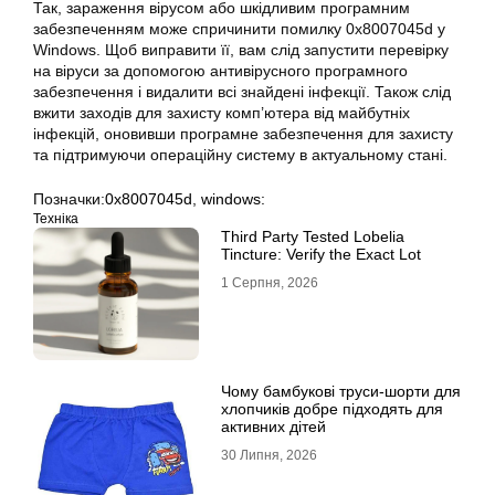
Так, зараження вірусом або шкідливим програмним
забезпеченням може спричинити помилку
0x8007045d
у
Windows. Щоб виправити її, вам слід запустити перевірку
на віруси за допомогою антивірусного програмного
забезпечення і видалити всі знайдені інфекції. Також слід
вжити заходів для захисту комп’ютера від майбутніх
інфекцій, оновивши програмне забезпечення для захисту
та підтримуючи операційну систему в актуальному стані.
Позначки:
0x8007045d
,
windows:
Техніка
Third Party Tested Lobelia
Tincture: Verify the Exact Lot
1 Серпня, 2026
Чому бамбукові труси-шорти для
хлопчиків добре підходять для
активних дітей
30 Липня, 2026