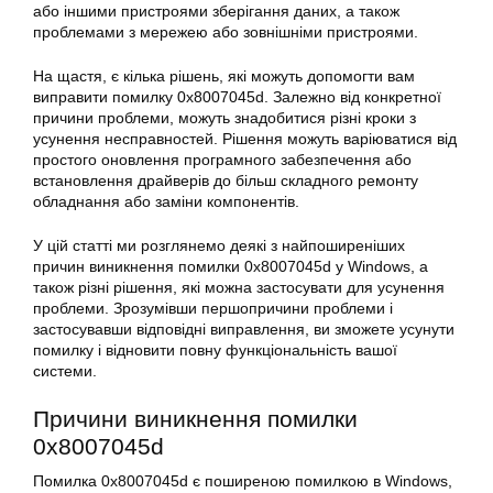
або іншими пристроями зберігання даних, а також
проблемами з мережею або зовнішніми пристроями.
На щастя, є кілька рішень, які можуть допомогти вам
виправити помилку
0x8007045d
. Залежно від конкретної
причини
проблеми, можуть знадобитися різні кроки з
усунення
несправностей. Рішення можуть варіюватися від
простого оновлення програмного забезпечення або
встановлення драйверів до більш складного ремонту
обладнання або заміни компонентів.
У цій статті ми розглянемо деякі з найпоширеніших
причин виникнення помилки
0x8007045d
у Windows, а
також різні рішення, які можна застосувати для
усунення
проблеми. Зрозумівши першопричини проблеми і
застосувавши відповідні виправлення, ви зможете усунути
помилку і відновити повну функціональність вашої
системи.
Причини
виникнення помилки
0x8007045d
Помилка
0x8007045d
є поширеною помилкою в Windows,