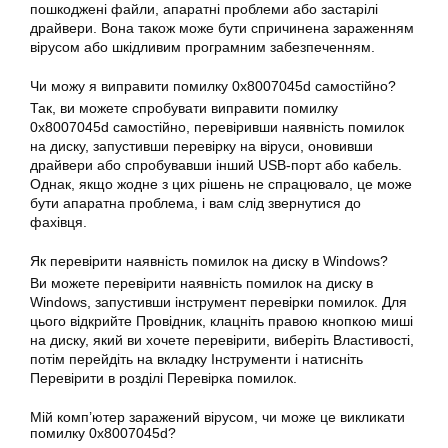
пошкоджені файли, апаратні проблеми або застарілі
драйвери. Вона також може бути спричинена зараженням
вірусом або шкідливим програмним забезпеченням.
Чи можу я виправити помилку 0x8007045d самостійно?
Так, ви можете спробувати виправити помилку
0x8007045d
самостійно, перевіривши наявність помилок
на диску, запустивши перевірку на віруси, оновивши
драйвери або спробувавши інший USB-порт або кабель.
Однак, якщо жодне з цих рішень не спрацювало, це може
бути апаратна проблема, і вам слід звернутися до
фахівця.
Як перевірити наявність помилок на диску в
Windows
?
Ви можете перевірити наявність помилок на диску в
Windows, запустивши інструмент перевірки помилок. Для
цього відкрийте Провідник, клацніть правою кнопкою миші
на диску, який ви хочете перевірити, виберіть Властивості,
потім перейдіть на вкладку Інструменти і натисніть
Перевірити в розділі Перевірка помилок.
Мій комп’ютер заражений вірусом, чи може це викликати
помилку 0x8007045d?