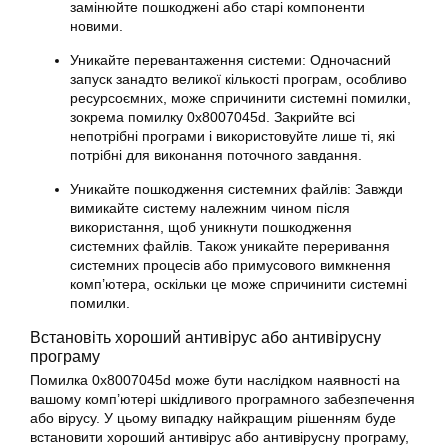
замінюйте пошкоджені або старі компоненти
новими.
Уникайте перевантаження системи: Одночасний
запуск занадто великої кількості програм, особливо
ресурсоємних, може спричинити системні
помилки
,
зокрема помилку
0x8007045d
. Закрийте всі
непотрібні програми і використовуйте лише ті, які
потрібні для виконання поточного завдання.
Уникайте пошкодження системних файлів: Завжди
вимикайте систему належним чином після
використання, щоб уникнути пошкодження
системних файлів. Також уникайте переривання
системних процесів або примусового вимкнення
комп’ютера, оскільки це може спричинити системні
помилки
.
Встановіть хороший антивірус або антивірусну
програму
Помилка 0x8007045d може бути наслідком наявності на
вашому комп’ютері шкідливого програмного забезпечення
або вірусу. У цьому випадку найкращим рішенням буде
встановити хороший антивірус або антивірусну програму,