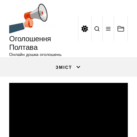
Оголошення
Перейти
Полтава
до
вмісту
Оголошення
Полтава
Онлайн дошка оголошень
ЗМІСТ