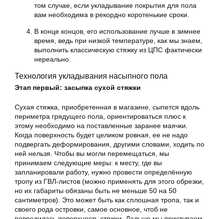
том случае, если укладывание покрытия для пола
вам необходима в рекордно коротенькие сроки.
В конце концов, его использование лучше в зимнее
время, ведь при низкой температуре, как мы знаем,
выполнить классическую стяжку из ЦПС фактически
нереально.
Технология укладывания насыпного пола
Этап первый: засыпка сухой стяжки
Сухая стяжка, приобретенная в магазине, сыпется вдоль
периметра грядущего пола, ориентироваться плюс к
этому необходимо на поставленные заранее маячки.
Когда поверхность будет целиком ровная, ее не надо
подвергать деформирования, другими словами, ходить по
ней нельзя. Чтобы вы могли перемещаться, мы
принимаем следующие меры: к месту, где вы
запланировали работу, нужно провести определённую
тропу из ГВЛ-листов (можно применять для этого обрезки,
но их габариты обязаны быть не меньше 50 на 50
сантиметров). Это может быть как сплошная тропа, так и
своего рода островки, самое основное, чтоб не
повредилась поверхность стяжки. Дальше мы приступаем