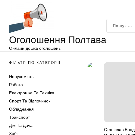
Оголошення
Перейти
Полтава
до
вмісту
Оголошення Полтава
Онлайн дошка оголошень
ФІЛЬТР ПО КАТЕГОРІЇ
Нерухомість
Робота
Електроніка Та Техніка
Спорт Та Відпочинок
Обладнання
Транспорт
Дім Та Дача
Станіслав Бонд
Хобі
серіали з акто