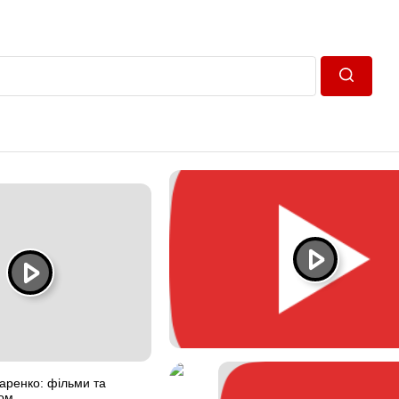
Пошук
аренко: фільми та
ром