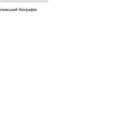
ілевський біографія
6
Оголошення Полтава.
Всі права захищені.