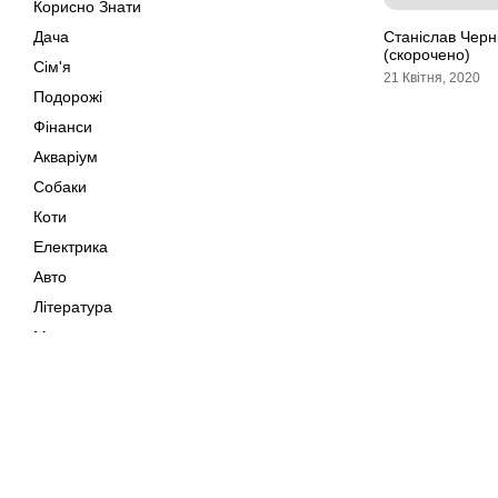
Корисно Знати
Дача
Станіслав Черн
(скорочено)
Сім'я
21 Квітня, 2020
Подорожі
Фінанси
Акваріум
Собаки
Коти
Електрика
Авто
Література
Музика
Дозвілля
Кіно
Мапа сайту
Своїми Руками
Тварини
Авторське право © 202
Поради