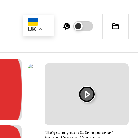
UK
“Забула внучка в баби черевички”
Читати, Скачати. Станіслав