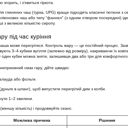
о згорить, і з’явиться гіркота.
я глиняних чаш (турка, UPG) краще підходять класичні тютюни з 
иліконових чаш або типу “фаннел” (з одним отвором посередині) ід
ші з великою кількістю сиропу.
у під час куріння
 чаша може перегрітися. Контроль жару — це постійний процес. Заз
вують 3–4 кубики вугілля (залежно від розміру), накриваючи їх ковп
ву один кубик можна зняти, залишивши два або три для комфортного 
 неприємний смак гару, дійте швидко:
 калауда або фольги.
дуньте в шланг), щоб випустити перегрітий дим з колби.
нути 1–2 хвилини.
 (меншу кількість) і продовжуйте сеанс.
Можлива причина
Рішення