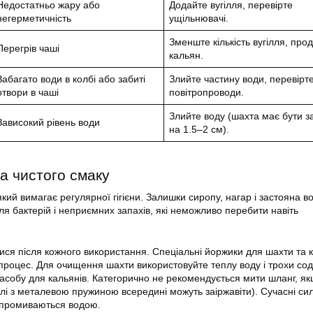
Недостатньо жару або
Додайте вугілля, перевірте
негерметичність
ущільнювачі.
Зменште кількість вугілля, про
Перегрів чаші
кальян.
Забагато води в колбі або забиті
Злийте частину води, перевірт
отвори в чаші
повітропроводи.
Злийте воду (шахта має бути 
Зависокий рівень води
на 1.5–2 см).
а чистого смаку
кий вимагає регулярної гігієни. Залишки сиропу, нагар і застояна 
я бактерій і неприємних запахів, які неможливо перебити навіть
ися після кожного використання. Спеціальні йоржики для шахти та 
роцес. Для очищення шахти використовуйте теплу воду і трохи со
асобу для кальянів. Категорично не рекомендується мити шланг, як
лі з металевою пружиною всередині можуть заіржавіти). Сучасні сил
о промиваються водою.