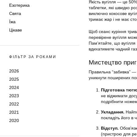
Якість вугілля — це 50%
Езотерика
таблетки, які швидко р
виключно кокосове вугі
Свята
тримає жар і не має сто
Їжа
Цікаве
Щоб сеанс куріння трив
перевірене вугілля мож
Пам’ятайте, що вугілля 
вдихатимете чадний газ
ФІЛЬТР ЗА РОКАМИ
Мистецтво приг
2026
Правильна “забивка” — 
уникнути поширених по
2025
2024
Підготовка тютю
не віджимати досу
2023
подрібнити ноже
2022
Укладання.
Найпо
2021
покладіть його в 
2020
Відступ.
Обов’язк
(пристрою для ре