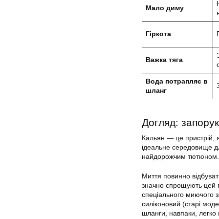
Мало диму
Гіркота
Важка тяга
Вода потрапляє в
шланг
Догляд: запорук
Кальян — це пристрій, я
ідеальне середовище дл
найдорожчим тютюном.
Миття повинно відбуват
значно спрощують цей п
спеціального миючого з
силіконовий (старі моде
шланги, навпаки, легк