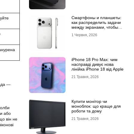
Смартфоны и планшеты:
дуйте
как распределить задачи
между экранами, чтобы
все успевать
е
1 Червня, 2026
занурена
iPhone 18 Pro Max: чим
насправді дивує нова
лінійка iPhone 18 від Apple
21 Травня, 2026
вода —
Купити монітор чи
моноблок: що краще для
колби
роботи та дому
ди або
21 Травня, 2026
що він не
іконові