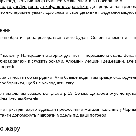
априклад, великий вибір сумішей можна знайти за посиланням
/ru/tyutyun/tyutyun-dlya-kalyanu-u-zaporizhzhi
, де представлені різном
во експериментувати, щоб знайти своє ідеальне поєднання міцност
чення
льян обрати, треба розібратися в його будові. Основні елементи — 
” кальяну. Найкращий матеріал для неї — нержавіюча сталь. Вона 
вбирає запахи й служить роками. Алюміній легший і дешевший, але 
корозії.
 за стійкість і об’єм рідини. Чим більше води, тим краще охолоджен
ереборщити, щоб не ускладнити тягу.
птимальним вважається діаметр 13–15 мм. Це забезпечує легку, 
більшість любителів.
ий пристрій, варто відвідати професійний
магазин кальянів у Черні
ьтанти допоможуть підібрати модель під ваші потреби.
ло жару