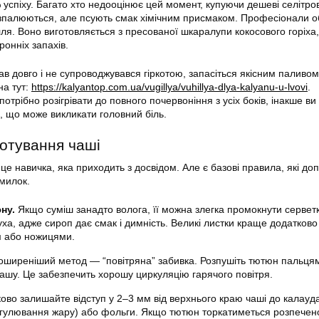
 успіху. Багато хто недооцінює цей момент, купуючи дешеві селітров
озпалюються, але псують смак хімічним присмаком. Професіонали 
лля. Воно виготовляється з пресованої шкаралупи кокосового горіха,
ронніх запахів.
ав довго і не супроводжувався гіркотою, запасіться якісним паливом
на тут:
https://kalyantop.com.ua/vugillya/vuhillya-dlya-kalyanu-u-lvovi
.
потрібно розігрівати до повного почервоніння з усіх боків, інакше ви
, що може викликати головний біль.
отування чаші
це навичка, яка приходить з досвідом. Але є базові правила, які до
милок.
ну.
Якщо суміш занадто волога, її можна злегка промокнути сервет
ха, адже сироп дає смак і димність. Великі листки краще додатково
м або ножицями.
ширеніший метод — “повітряна” забивка. Розпушіть тютюн пальцями
чашу. Це забезпечить хорошу циркуляцію гарячого повітря.
ово залишайте відступ у 2–3 мм від верхнього краю чаші до калауд
гулювання жару) або фольги. Якщо тютюн торкатиметься розпечен