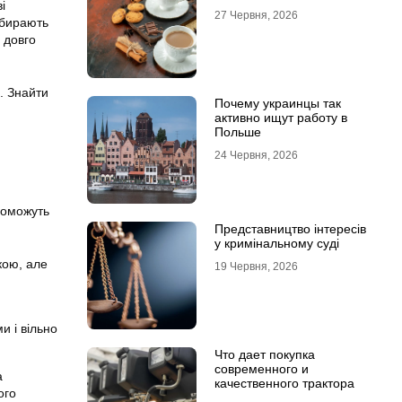
і
27 Червня, 2026
обирають
 довго
. Знайти
Почему украинцы так
активно ищут работу в
Польше
24 Червня, 2026
поможуть
Представництво інтересів
у кримінальному суді
кою, але
19 Червня, 2026
 і вільно
Что дает покупка
современного и
а
качественного трактора
ого