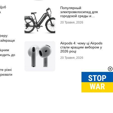
 Щоб
Популярный
электровелосипед для
а
городской среды и
топовый электросамокат:
20 Травня, 2026
почему их выбирают
феру:
 Найкраще
Airpods 4: чому ці Airpods
стали кращим вибором у
міцним
2026 році
водить до
20 Травня, 2026
е різні
ворювати