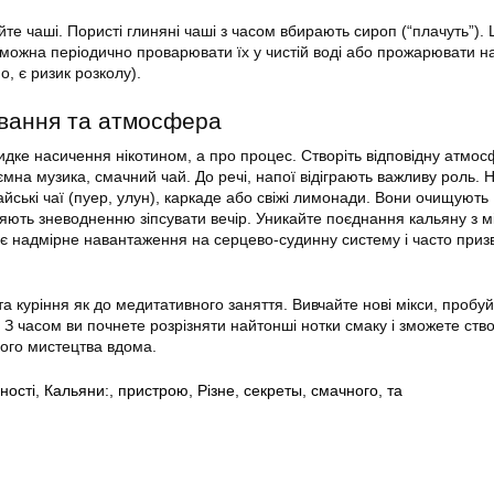
те чаші. Пористі глиняні чаші з часом вбирають сироп (“плачуть”).
 можна періодично проварювати їх у чистій воді або прожарювати н
, є ризик розколу).
вання та атмосфера
дке насичення нікотином, а про процес. Створіть відповідну атмос
ємна музика, смачний чай. До речі, напої відіграють важливу роль.
йські чаї (пуер, улун), каркаде або свіжі лимонади. Вони очищують
яють зневодненню зіпсувати вечір. Уникайте поєднання кальяну з 
 надмірне навантаження на серцево-судинну систему і часто приз
та куріння як до медитативного заняття. Вивчайте нові мікси, пробуйт
. З часом ви почнете розрізняти найтонші нотки смаку і зможете ст
ого мистецтва вдома.
ності
,
Кальяни:
,
пристрою
,
Різне
,
секреты
,
смачного
,
та