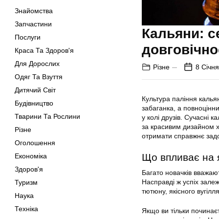
Знайомства
Запчастини
Кальяни: с
Послуги
довговічно
Краса Та Здоров'я
Для Дорослих
Різне
8 Січня
Одяг Та Взуття
Дитячий Світ
Культура паління кальян
Будівництво
забаганка, а повноцінни
Тварини Та Рослини
у колі друзів. Сучасні 
за красивим дизайном х
Різне
отримати справжнє задо
Оголошення
Що впливає на я
Економіка
Здоров'я
Багато новачків вважаю
Насправді ж успіх зале
Туризм
тютюну, якісного вугілл
Наука
Техніка
Якщо ви тільки починаєт