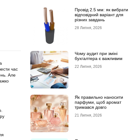
Провід 2.5 мм: як вибрати
відповідний варіант для
різних завдань
28 Липня, 2026
Чому аудит при зміні
бухгалтера є важливим
а
22 Липня, 2026
вести час
ень. Але
важко
Як правильно наносити
парфуми, щоб аромат
тримався довго
о.
21 Липня, 2026
ору
ля