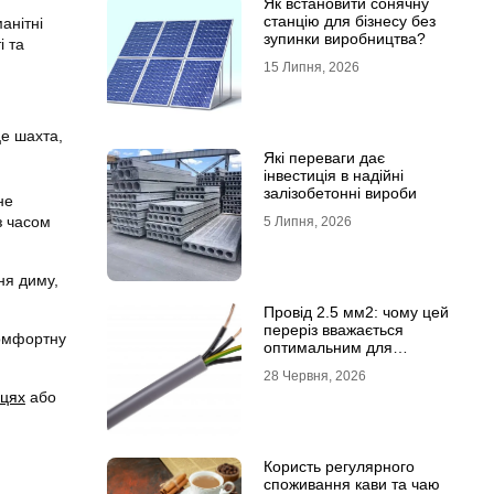
Як встановити сонячну
станцію для бізнесу без
анітні
зупинки виробництва?
і та
15 Липня, 2026
це шахта,
Які переваги дає
інвестиція в надійні
залізобетонні вироби
не
з часом
5 Липня, 2026
ня диму,
Провід 2.5 мм2: чому цей
переріз вважається
комфортну
оптимальним для
побутової електромережі
28 Червня, 2026
вцях
або
Користь регулярного
споживання кави та чаю