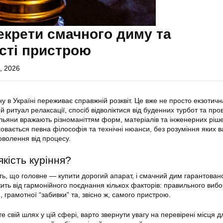
екрети смачного диму та
сті пристрою
, 2026
у в Україні переживає справжній розквіт. Це вже не просто екзотичн
й ритуал релаксації, спосіб відволіктися від буденних турбот та про
кальяни вражають різноманіттям форм, матеріалів та інженерних ріш
овається певна філософія та технічні нюанси, без розуміння яких 
волення від процесу.
кість куріння?
ть, що головне — купити дорогий апарат, і смачний дим гарантован
жить від гармонійного поєднання кількох факторів: правильного виб
я, грамотної “забивки” та, звісно ж, самого пристрою.
е свій шлях у цій сфері, варто звернути увагу на перевірені місця д