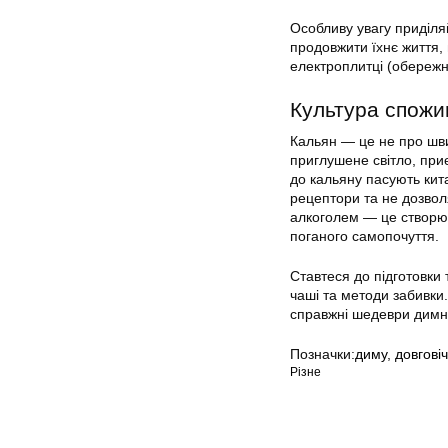
Особливу увагу приділяй
продовжити їхнє життя,
електроплитці (обережно
Культура спожи
Кальян — це не про шви
приглушене світло, при
до кальяну пасують кита
рецептори та не дозвол
алкоголем — це створює
поганого самопочуття.
Ставтеся до підготовки 
чаші та методи забивки
справжні шедеври димн
Позначки:
диму
,
довговіч
Різне