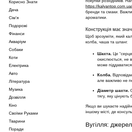
покупки розхідників. Н
Корисно Знати
https://kalyantop.com.ua
Дача
бренди та смаки. Важли
ароматики.
Сім'я
Подорожі
Конструкція має зна
Фінанси
Щоб зрозуміти, який ка
Акваріум
колба, чаша та шланг.
Собаки
Шахта.
Це “серце
Коти
окислюється, не 
може піддаватися 
Електрика
Авто
Колба.
Відповідає
але важливо не п
Література
Музика
Діаметр шахти.
О
тягу, яку цінують 
Дозвілля
Кіно
Якщо ви шукаєте надійн
іншому місті, де консул
Своїми Руками
Тварини
Вугілля: джере
Поради