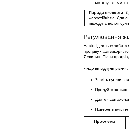
металу, він миттєв
Порада експерта:
Дл
жаростійкістю. Для с
підходять вологі сумі
Регулювання жар
Навіть ідеально забита
прогріву чаші використо
7 хвилин. Після прогрі
Якщо ви відчули різкий,
Зніміть вугілля з
Продуйте кальян (
Дайте чаші охоло
Поверніть вугілля
Проблема