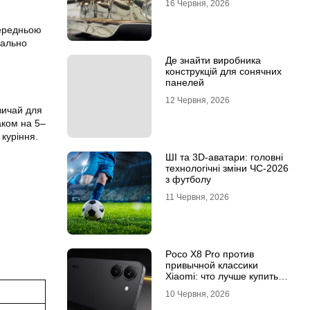
16 Червня, 2026
середньою
еально
Де знайти виробника
конструкцій для сонячних
панелей
12 Червня, 2026
вичай для
аком на 5–
куріння.
ШІ та 3D-аватари: головні
технологічні зміни ЧС-2026
з футболу
11 Червня, 2026
Poco X8 Pro против
привычной классики
Xiaomi: что лучше купить
под ваш стиль жизни
10 Червня, 2026