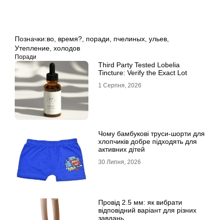
Позначки:
во
,
время?
,
поради
,
пчелиных
,
ульев
,
Утепление
,
холодов
Поради
Third Party Tested Lobelia
Tincture: Verify the Exact Lot
1 Серпня, 2026
Чому бамбукові труси-шорти для
хлопчиків добре підходять для
активних дітей
30 Липня, 2026
Провід 2.5 мм: як вибрати
відповідний варіант для різних
завдань