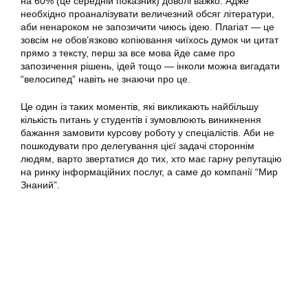
на 60% (це середній показник) доволі важко. Адже
необхідно проаналізувати величезний обсяг літератури,
аби ненароком не запозичити чиюсь ідею. Плагіат — це
зовсім не обов’язково копіювання чиїхось думок чи цитат
прямо з тексту, перш за все мова йде саме про
запозичення рішень, ідей тощо — інколи можна вигадати
“велосипед” навіть не знаючи про це.
Це один із таких моментів, які викликають найбільшу
кількість питань у студентів і зумовлюють виникнення
бажання замовити курсову роботу у спеціалістів. Аби не
пошкодувати про делегування цієї задачі стороннім
людям, варто звертатися до тих, хто має гарну репутацію
на ринку інформаційних послуг, а саме до компанії “Мир
Знаний”.