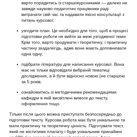
варто порадитись із старшокурсниками — далеко не
завжди науково-педагогічні працівники раді
витрачати свій час та надавати якісні консультації з
питань курсової;
узгодити план. Це необхідно для того, щоб в процесі
підготовки роботи не вийти за межі узгодженої теми.
Крім того, варто продумати і теоретичну, і практичну
частину заздалегідь, адже вони мають доповнювати
одна одну;
підібрати літературу для написання курсової. Вона
має не тільки відповідати вибраній тематиці
дослідження, а й бути відносно новою (не старшою
за 5 років;
ознайомитись із методичними рекомендаціями
кафедри в якій висвітлені вимоги до тексту,
оформлення тощо.
Тільки після цього можна приступати безпосередньо до
підготовки тексту. Курсова робота має бути унікальною та
мати практичну та теоретичну цінність. Підготувати текст,
який не міститиме плагіату і буде унікальним принаймні