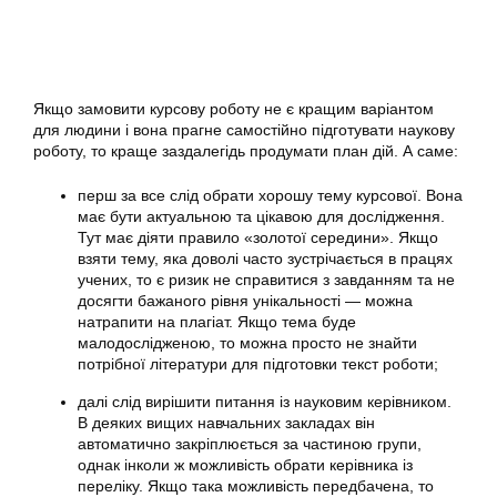
Якщо замовити курсову роботу не є кращим варіантом
для людини і вона прагне самостійно підготувати наукову
роботу, то краще заздалегідь продумати план дій. А саме:
перш за все слід обрати хорошу тему курсової. Вона
має бути актуальною та цікавою для дослідження.
Тут має діяти правило «золотої середини». Якщо
взяти тему, яка доволі часто зустрічається в працях
учених, то є ризик не справитися з завданням та не
досягти бажаного рівня унікальності — можна
натрапити на плагіат. Якщо тема буде
малодослідженою, то можна просто не знайти
потрібної літератури для підготовки текст роботи;
далі слід вирішити питання із науковим керівником.
В деяких вищих навчальних закладах він
автоматично закріплюється за частиною групи,
однак інколи ж можливість обрати керівника із
переліку. Якщо така можливість передбачена, то