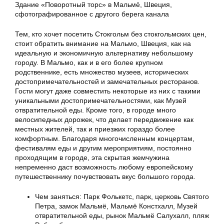
Здание «Поворотный торс» в Мальмё, Швеция,
сфотографированное с другого берега канала
Тем, кто хочет посетить Стокгольм без стокгольмских цен,
стоит обратить внимание на Мальмо, Швеция, как на
идеальную и экономичную альтернативу небольшому
городу. В Мальмо, как и в его более крупном
родственнике, есть множество музеев, исторических
достопримечательностей и замечательных ресторанов.
Гости могут даже совместить некоторые из них с такими
уникальными достопримечательностями, как Музей
отвратительной еды. Кроме того, в городе много
велосипедных дорожек, что делает передвижение как
местных жителей, так и приезжих гораздо более
комфортным. Благодаря многочисленным концертам,
фестивалям еды и другим мероприятиям, постоянно
проходящим в городе, эта скрытая жемчужина
непременно даст возможность любому европейскому
путешественнику почувствовать вкус большого города.
Чем заняться: Парк Фолькетс, парк, церковь Святого
Петра, замок Мальмё, Мальмё Констхалл, Музей
отвратительной еды, рынок Мальмё Салухалл, пляж