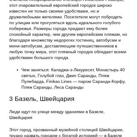
этот очаровательный европейский городок широко
известен не только своими удобствами, но и
дружелюбными жителями. Посетители могут побродить
по улицам или прогуляться вдоль идеального голубого
побережья. Размеры города придают ему более
спокойный характер, чем другим европейским пляжам, но
благодаря множеству недорогих гостиниц, автобусам и
мини-автобусам, доставляющим путешественников в
любую точку мира, этот пляжный городок обладает всеми
удобствами большого города.
Чем заняться: Каладжа-э-Лекуресит, Монастырь 40
святых, Голубой глаз, Джип Саранды, Пляж
Пулебарда, Finikas Lines — паром Саранда-Корфу,
Пляж Саранды, Леса Саранды
3 Базель, Швейцария
Люди идут по улице между зданиями в Базеле,
Швейцария
Этот город, прозванный музейной столицей Швейцарии,
трудно назвать городом с богатой историей — в Базеле