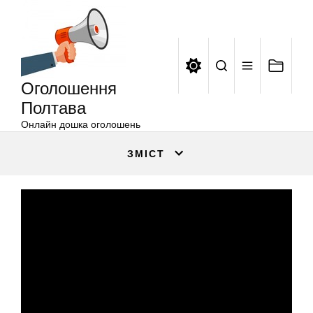
Оголошення
Перейти
Полтава
до
вмісту
Оголошення
Полтава
Онлайн дошка оголошень
ЗМІСТ