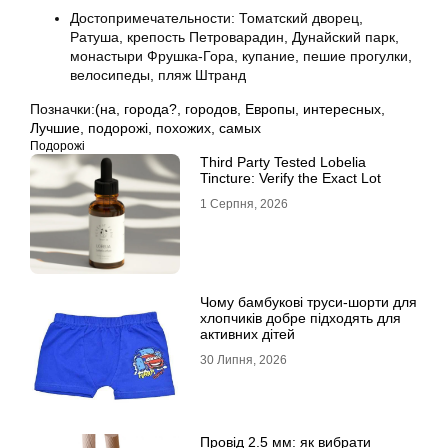
Достопримечательности: Томатский дворец,
Ратуша, крепость Петроварадин, Дунайский парк,
монастыри Фрушка-Гора, купание, пешие прогулки,
велосипеды, пляж Штранд
Позначки:
(на
,
города?
,
городов
,
Европы
,
интересных
,
Лучшие
,
подорожі
,
похожих
,
самых
Подорожі
Third Party Tested Lobelia
Tincture: Verify the Exact Lot
1 Серпня, 2026
Чому бамбукові труси-шорти для
хлопчиків добре підходять для
активних дітей
30 Липня, 2026
Провід 2.5 мм: як вибрати