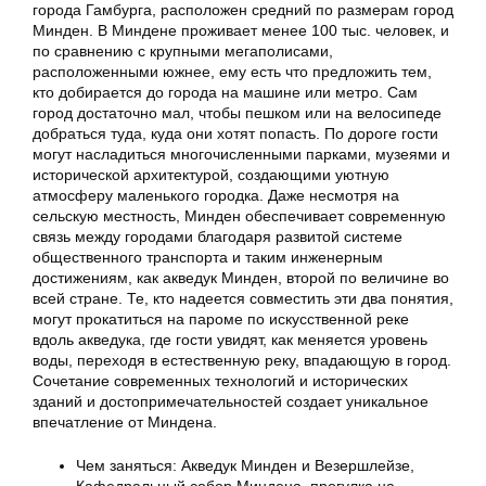
города Гамбурга, расположен средний по размерам город
Минден. В Миндене проживает менее 100 тыс. человек, и
по сравнению с крупными мегаполисами,
расположенными южнее, ему есть что предложить тем,
кто добирается до города на машине или метро. Сам
город достаточно мал, чтобы пешком или на велосипеде
добраться туда, куда они хотят попасть. По дороге гости
могут насладиться многочисленными парками, музеями и
исторической архитектурой, создающими уютную
атмосферу маленького городка. Даже несмотря на
сельскую местность, Минден обеспечивает современную
связь между городами благодаря развитой системе
общественного транспорта и таким инженерным
достижениям, как акведук Минден, второй по величине во
всей стране. Те, кто надеется совместить эти два понятия,
могут прокатиться на пароме по искусственной реке
вдоль акведука, где гости увидят, как меняется уровень
воды, переходя в естественную реку, впадающую в город.
Сочетание современных технологий и исторических
зданий и достопримечательностей создает уникальное
впечатление от Миндена.
Чем заняться: Акведук Минден и Везершлейзе,