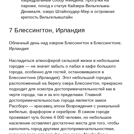
Кафедральный собор Миндена, прогулка на
пароме, поход к статуе Кайзера-Вильгельма-
Денкмаля, озеро Штайнхудер-Мер и островная
крепость Вильгельмштайн
7 Блессингтон, Ирландия
Облачный день над озером Блессингтон в Блессингтоне,
Ирландия
Насладиться атмосферой сельской жизни в небольшом
городке — не значит забыть о пабах и кафе большого
города, особенно для гостей, остановившихся в
Блессингтоне (Ирландия). Этот небольшой городок,
расположенный на берегу озера Блессингтон, прекрасно
подходит для осмотра достопримечательностей как в
черте города, так и за его пределами. Главной
достопримечательностью города является замок
Рассборо — красавец эпохи Возрождения с уникальной
мебелью, фарфором и серебром. В самом городе
проживает чуть более 4 000 человек, но небольшое
население оставляет достаточно места для того, чтобы
наполнить город другими достопримечательностями,