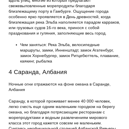
вдоль улиц, многие из которых предлагают
свежевыловленные морепродукты благодаря
близлежащему порту в Гамбурге. Ощущение города
особенно ярко проявляется в День древностей, когда
близлежащая река Эльба наполняется парадом карраков,
или грузовых судов 16-го века, принося с собой
празднования и гуляния, заполняющие весь город.
Чем заняться: Река Эльба, велосипедные
маршруты, замки, Инненштадт, замок Агатенбург,
замок Хорнебургер, замок Ритцебюттель, плавание,
каякинг, рыбалка
4 Саранда, Албания
Ночные огни отражаются на фоне океана в Саранде,
Албания
Саранду, в которой проживает менее 40 000 человек,
легко счесть еще одним маленьким городком на берегу
океана, но благодаря потрясающим ресторанам с
морепродуктами и водным развлечениям мирового
класса этот город кажется совсем не маленьким.
Считаясь неофициальной столицей Албанской Ривьеры,