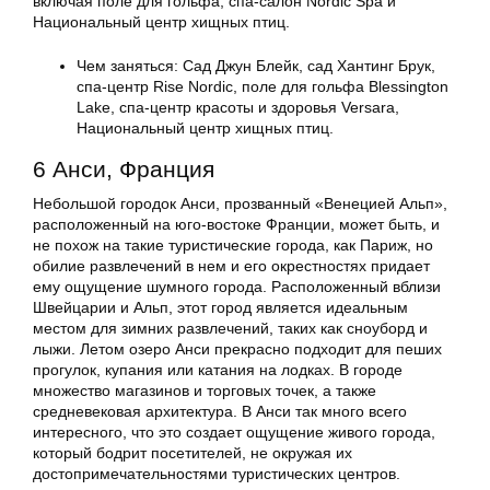
включая поле для гольфа, спа-салон Nordic Spa и
Национальный центр хищных птиц.
Чем заняться: Сад Джун Блейк, сад Хантинг Брук,
спа-центр Rise Nordic, поле для гольфа Blessington
Lake, спа-центр красоты и здоровья Versara,
Национальный центр хищных птиц.
6 Анси, Франция
Небольшой городок Анси, прозванный «Венецией Альп»,
расположенный на юго-востоке Франции, может быть, и
не похож на такие туристические города, как Париж, но
обилие развлечений в нем и его окрестностях придает
ему ощущение шумного города. Расположенный вблизи
Швейцарии и Альп, этот город является идеальным
местом для зимних развлечений, таких как сноуборд и
лыжи. Летом озеро Анси прекрасно подходит для пеших
прогулок, купания или катания на лодках. В городе
множество магазинов и торговых точек, а также
средневековая архитектура. В Анси так много всего
интересного, что это создает ощущение живого города,
который бодрит посетителей, не окружая их
достопримечательностями туристических центров.