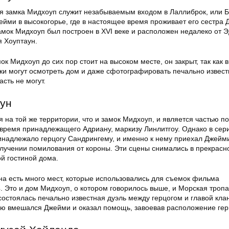
я замка Мидхоуп служит незабываемым входом в Лаллиброк, или 
ейми в высокогорье, где в настоящее время проживает его сестра 
мок Мидхоуп был построен в XVI веке и расположен недалеко от 
я Хоуптаун.
ок Мидхоуп до сих пор стоит на высоком месте, он закрыт, так как 
ки могут осмотреть дом и даже сфотографировать печально извест
асть не могут.
аун
 на той же территории, что и замок Мидхоуп, и является частью п
 время принадлежащего Адриану, маркизу Линлитгоу. Однако в сер
надлежало герцогу Сандрингему, и именно к нему приехал Джейми
лучении помилования от короны. Эти сцены снимались в прекрасн
й гостиной дома.
на есть много мест, которые использовались для съемок фильма
4. Это и дом Мидхоуп, о котором говорилось выше, и Морская тропа
состоялась печально известная дуэль между герцогом и главой кла
ую вмешался Джейми и оказал помощь, завоевав расположение гер