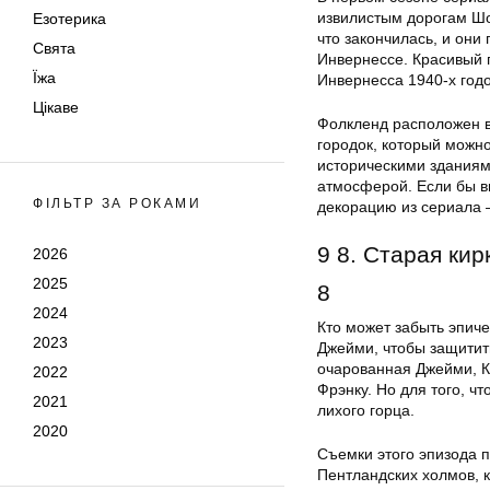
извилистым дорогам Шо
Езотерика
что закончилась, и они
Свята
Инвернессе. Красивый 
Їжа
Инвернесса 1940-х годо
Цікаве
Фолкленд расположен в
городок, который можно
историческими зданиям
атмосферой. Если бы вы
ФІЛЬТР ЗА РОКАМИ
декорацию из сериала 
9 8. Старая кир
2026
2025
8
2024
Кто может забыть эпиче
2023
Джейми, чтобы защитить
очарованная Джейми, К
2022
Фрэнку. Но для того, чт
2021
лихого горца.
2020
Съемки этого эпизода п
Пентландских холмов, к