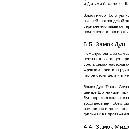
и Джейми бежали из Шо
Замок имеет богатую и
высшей шотландской зн
сериале его пышная те
начал восстанавливать
5 5. Замок Дун
Пожалуй, одна из самы
неизвестных горцев при
сон, а самая настоящая
Фрэнком посетила руины
что он стоит целый и н
Замок Дун (Doune Castl
центре Шотландии, прим
Дун пережил значитель
восстановлен Робертом
изменился и до сих пор
фильмах на протяжении
4 4. Замок Мид