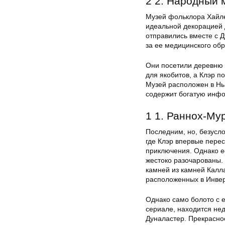
2 2. Народный 
Музей фольклора Хайл
идеальной декорацией 
отправились вместе с Д
за ее медицинского обр
Они посетили деревню 
для якобитов, а Клэр п
Музей расположен в Нью
содержит богатую инфор
1 1. Раннох-Му
Последним, но, безусл
где Клэр впервые перес
приключения. Однако ес
жестоко разочарованы. 
камней из камней Калл
расположенных в Инвер
Однако само болото с 
сериале, находится нед
Дуналастер. Прекрасно