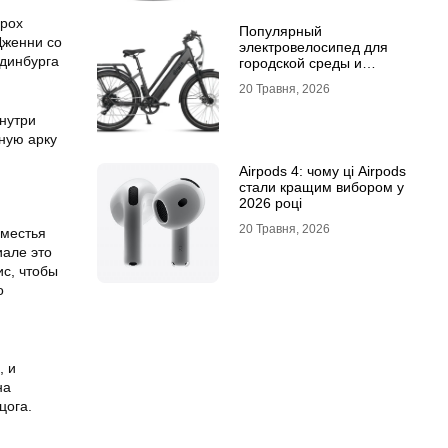
Брох
Популярный
Дженни со
электровелосипед для
Эдинбурга
городской среды и
топовый электросамокат:
20 Травня, 2026
почему их выбирают
внутри
ную арку
Airpods 4: чому ці Airpods
стали кращим вибором у
2026 році
20 Травня, 2026
оместья
иале это
с, чтобы
о
, и
на
цога.