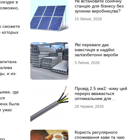
Як встановити сонячну
оездке в
станцію для бізнесу без
возможно,
зупинки виробництва?
15 Липня, 2026
ы сможете
е которых
Які переваги дає
інвестиція в надійні
залізобетонні вироби
капитана
5 Липня, 2026
залива
ы, и из-
Провід 2.5 мм2: чому цей
ьяме, где
переріз вважається
ься
оптимальним для
побутової електромережі
цена была
28 Червня, 2026
е ужас
Користь регулярного
споживання кави та чаю
 по