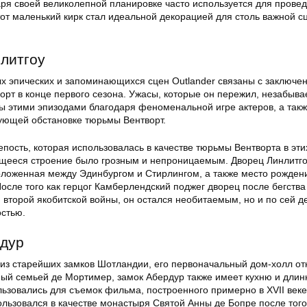
аря своей великолепной планировке часто используется для прове
от маленький кирк стал идеальной декорацией для столь важной с
нлитгоу
ых эпических и запоминающихся сцен Outlander связаны с заключе
орт в конце первого сезона. Ужасы, которые он пережил, незабыва
ы этими эпизодами благодаря феноменальной игре актеров, а так
ующей обстановке тюрьмы Вентворт.
пость, которая использовалась в качестве тюрьмы Вентворта в эти
щееся строение было грозным и непроницаемым. Дворец Линлитг
сположенная между Эдинбургом и Стирлингом, а также место рожден
осле того как герцог Камберлендский поджег дворец после бегства
второй якобитской войны, он остался необитаемым, но и по сей д
стью.
рдур
из старейших замков Шотландии, его первоначальный дом-холл от
нный семьей де Мортимер, замок Абердур также имеет кухню и дли
ьзовались для съемок фильма, построенного примерно в XVII веке
льзовался в качестве монастыря Святой Анны де Бопре после того,