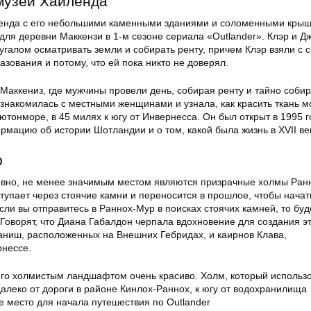
музей Хайленда
енда с его небольшими каменными зданиями и соломенными крыш
для деревни Маккензи в 1-м сезоне сериала «Outlander». Клэр и Д
угалом осматривать земли и собирать ренту, причем Клэр взяли с с
азования и потому, что ей пока никто не доверял.
Маккениз, где мужчины провели день, собирая ренту и тайно собир
ознакомилась с местными женщинами и узнала, как красить ткань м
тонморе, в 45 милях к югу от Инвернесса. Он был открыт в 1995 г
мацию об истории Шотландии и о том, какой была жизнь в XVII ве
р
овно, не менее значимым местом являются призрачные холмы Ран
тупает через стоячие камни и переносится в прошлое, чтобы начат
ли вы отправитесь в Раннох-Мур в поисках стоячих камней, то буд
Говорят, что Диана Габалдон черпала вдохновение для создания э
аниш, расположенных на Внешних Гебридах, и каирнов Клава,
нессе.
его холмистым ландшафтом очень красиво. Холм, который использо
алеко от дороги в районе Кинлох-Раннох, к югу от водохранилища
е место для начала путешествия по Outlander