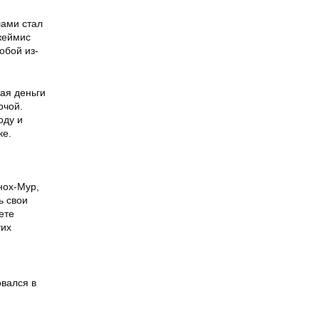
ами стал
жеймис
обой из-
ая деньги
очой.
оду и
ке.
нох-Мур,
ь свои
ете
тих
вался в