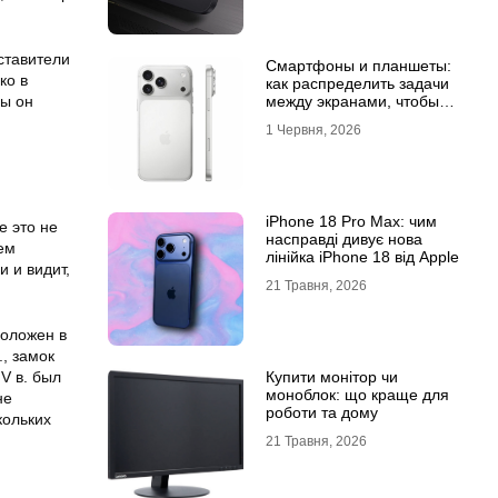
ставители
Смартфоны и планшеты:
ко в
как распределить задачи
между экранами, чтобы
бы он
все успевать
1 Червня, 2026
iPhone 18 Pro Max: чим
е это не
насправді дивує нова
ем
лінійка iPhone 18 від Apple
 и видит,
21 Травня, 2026
положен в
., замок
Купити монітор чи
V в. был
моноблок: що краще для
не
роботи та дому
кольких
21 Травня, 2026