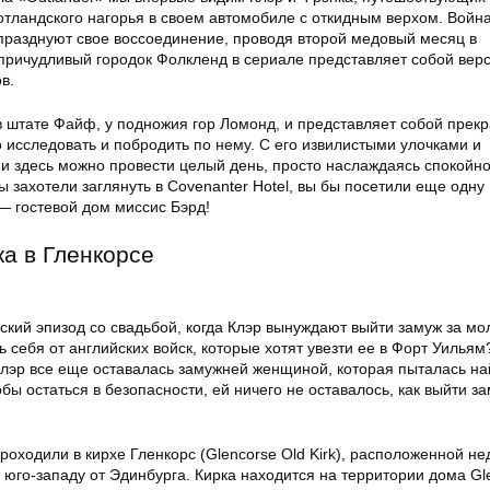
тландского нагорья в своем автомобиле с откидным верхом. Война
 празднуют свое воссоединение, проводя второй медовый месяц в
причудливый городок Фолкленд в сериале представляет собой вер
в.
 штате Файф, у подножия гор Ломонд, и представляет собой прек
 исследовать и побродить по нему. С его извилистыми улочками и
и здесь можно провести целый день, просто наслаждаясь спокойн
 захотели заглянуть в Covenanter Hotel, вы бы посетили еще одну
— гостевой дом миссис Бэрд!
ка в Гленкорсе
ский эпизод со свадьбой, когда Клэр вынуждают выйти замуж за мо
 себя от английских войск, которые хотят увезти ее в Форт Уильям
лэр все еще оставалась замужней женщиной, которая пыталась най
обы остаться в безопасности, ей ничего не оставалось, как выйти з
роходили в кирхе Гленкорс (Glencorse Old Kirk), расположенной не
 юго-западу от Эдинбурга. Кирка находится на территории дома Gl