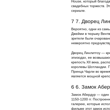
House, который благод
свадебных торжеств. Эт
сериале.
7 7. Дворец Ли
Вероятно, одни из сам
Джейми в тюрьму Вентв
зрители были очарован
невероятно предчувств
Дворец Линлитгоу — кре
эпизодах, ее возвышаю
крепость XII века, ра
королевы Шотландии. П
Принца Чарли во время 
является мощной крепо
6 6. Замок Абе
Замок Абердур — один 
1150-1200 гг. Построе
галерею, которые испол
фильме этот замок испо