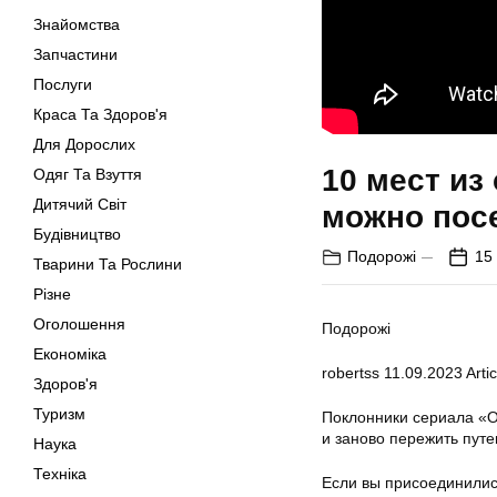
Знайомства
Запчастини
Послуги
Краса Та Здоров'я
Для Дорослих
10 мест из
Одяг Та Взуття
Дитячий Світ
можно пос
Будівництво
Подорожі
15 
Тварини Та Рослини
Різне
Оголошення
Подорожі
Економіка
robertss
11.09.2023
Artic
Здоров'я
Туризм
Поклонники сериала «Ou
и заново пережить пут
Наука
Техніка
Если вы присоединилис