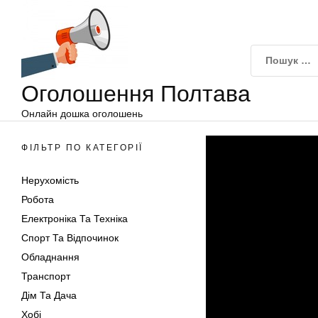
Оголошення
Перейти
Полтава
до
вмісту
Оголошення Полтава
Онлайн дошка оголошень
ФІЛЬТР ПО КАТЕГОРІЇ
Нерухомість
Робота
Електроніка Та Техніка
Спорт Та Відпочинок
Обладнання
Транспорт
Дім Та Дача
Хобі