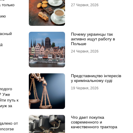
 только
27 Червня, 2026
сию
расный
Почему украинцы так
активно ищут работу в
Польше
ой
24 Червня, 2026
Представництво інтересів
у кримінальному суді
19 Червня, 2026
лодого
? Уже
ти путь к
амуж за
Что дает покупка
современного и
далеко от
качественного трактора
encorse