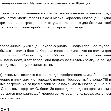
тландии вместе с Муртагом и отправились во Францию.
сторию, и на протяжении многих лет его использовали многие пред
ати, в том числе Роберт Брюс и Мария, королева Шотландии. Одна
рритория и прекрасная архитектура стали фоном для Джейми, что
 силы после своего пребывания в тюрьме Вентворт.
х запоминающихся сцен начала сериала — когда Клэр и ее группа
бывают в замок Леох, и Клэр начинает понимать, что на самом дел
 реальность. Совсем недавно, в XX веке, она вместе со своим муж
 замка Леох, и вот теперь она подъезжает к этому замку на лошади
евредимый, а внутри кипит жизнь.
e), использовавшийся в сериале для изображения замка Леох, рас
ерно в пяти милях от города Стирлинг. Построенный в конце XIII в
ные разрушения во время войн за независимость Шотландии, а в XI
 Стюартом, герцогом Олбани. За прошедшие годы он практически 
 остается впечатляющей крепостью, которая использовалась в нес
 многих лет.
хоуп