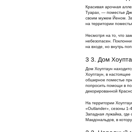
Красивая арочная алле
Туарах, — поместье Дж
своим мужем Йеном. За
на территории поместь
Несмотря на то, что зам
небезопасен. Поклонни
на входе, но внутрь поп
3 3. Дом Хоупт
Дом Хоуптаун находится
Хоуптаун, в настоящее
обширное поместье при
попросить помощи в по
декорированной Красно
На территории Хоуптау
«Outlander», сезоны 1-
Западная лужайка, где 
Макдональдов, в котор