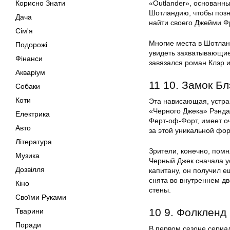
Корисно Знати
«Outlander», основанны
Шотландию, чтобы позн
Дача
найти своего Джейми Ф
Сім'я
Многие места в Шотлан
Подорожі
увидеть захватывающие
Фінанси
завязался роман Клэр 
Акваріум
11 10. Замок Б
Собаки
Коти
Эта нависающая, устра
«Черного Джека» Рэнда
Електрика
Ферт-оф-Форт, имеет оч
Авто
за этой уникальной фор
Література
Зрители, конечно, помн
Музика
Черный Джек сначала ус
Дозвілля
капитану, он получил 
снята во внутреннем д
Кіно
стены.
Своїми Руками
10 9. Фолкленд
Тварини
Поради
В первом сезоне сериа