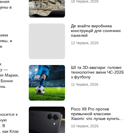
дения
16 Червня, 2026
цены в
Де знайти виробника
конструкцій для сонячних
нием
панелей
емы, и
12 Червня, 2026
же
х
ШІ та 3D-аватари: головні
оу —
технологічні зміни ЧС-2026
ия Марии,
з футболу
 Бонни
11 Червня, 2026
ень
Poco X8 Pro против
привычной классики
носится к
Xiaomi: что лучше купить
нную
под ваш стиль жизни
. В
10 Червня, 2026
 как Клэр