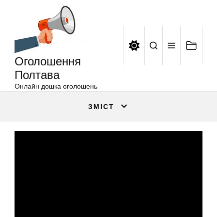
Оголошення
Перейти
Полтава
до
вмісту
Оголошення
Полтава
Онлайн дошка оголошень
ЗМІСТ