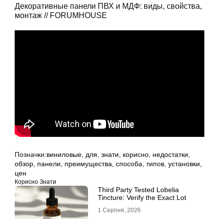
Декоративные панели ПВХ и МДФ: виды, свойства,
монтаж // FORUMHOUSE
Позначки:
виниловые
,
для
,
знати
,
корисно
,
недостатки
,
обзор
,
панели
,
преимущества
,
способа
,
типов
,
установки
,
цен
Корисно Знати
Third Party Tested Lobelia
Tincture: Verify the Exact Lot
1 Серпня, 2026